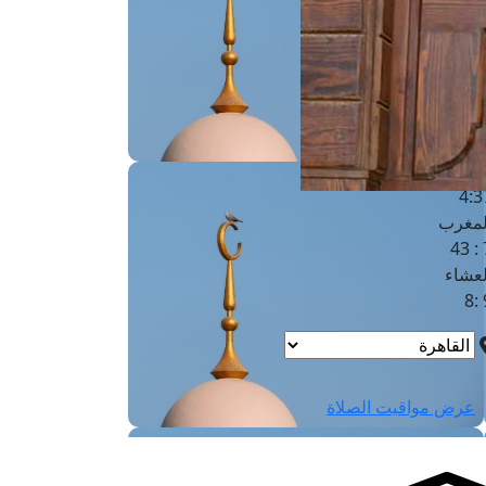
لفجر
4
لشروق
6
لظهر
1
لعصر
4:3
لمغرب
7 
لعشاء
9
عرض مواقيت الصلاة