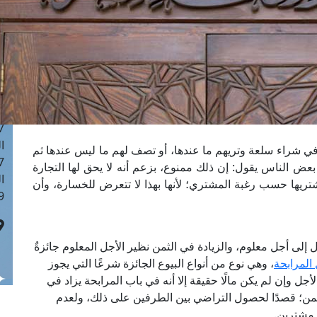
ا
 :42
ا
 :18
ا
 : 1
ا
7
ا
ن في شراء سلعة وتريهم ما عندها، أو تصف لهم ما ليس عندها ثم
: 43
عض الناس يقول: إن ذلك ممنوع، بزعم أنه لا يحق لها التجارة
ا
ريها حسب رغبة المشتري؛ لأنها بهذا لا تتعرض للخسارة، وأن
 :8
 إلى أجل معلوم، والزيادة في الثمن نظير الأجل المعلوم جائزةٌ
 المرابحة
، وهي نوع من أنواع البيوع الجائزة شرعًا التي يجوز
أجل وإن لم يكن مالًا حقيقة إلا أنه في باب المرابحة يزاد في
 الثمن؛ قصدًا لحصول التراضي بين الطرفين على ذلك، ولعدم
 مشترين.