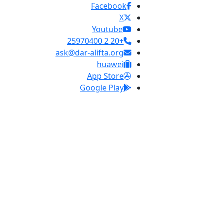
Facebook
X
Youtube
+20 2 25970400
ask@dar-alifta.org
huawei
App Store
Google Play