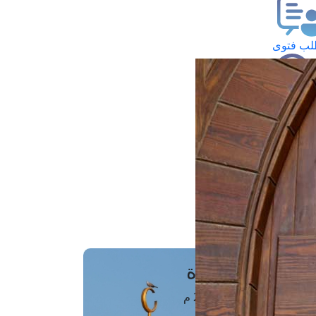
ب فتوى
تعلام عن فتوى
ز موعد
فتوى الهاتفية
َواقِيتُ الصَّـــلاة
اهرة · 08 أغسطس 2026 م