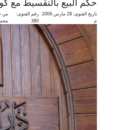
حكم البيع بالتقسيط مع كو
تاريخ الفتوى:
28 مارس 2006
رقم الفتوى:
من ف
م
380
محمد