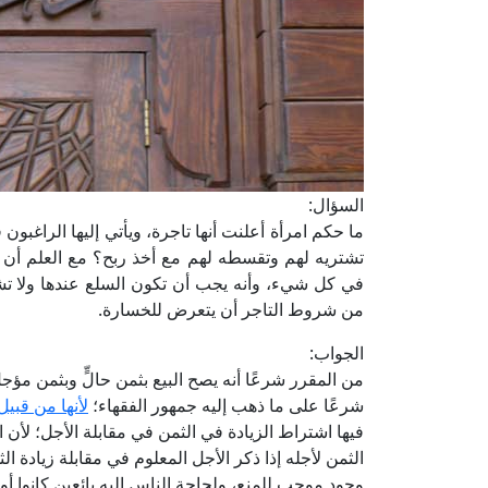
السؤال:
ما حكم امرأة أعلنت أنها تاجرة، ويأتي إليها الراغبو
تشتريه لهم وتقسطه لهم مع أخذ ربح؟ مع العلم أن ب
في كل شيء، وأنه يجب أن تكون السلع عندها ولا تشت
من شروط التاجر أن يتعرض للخسارة.
الجواب:
من المقرر شرعًا أنه يصح البيع بثمن حالٍّ وبثمن مؤجل
شرعًا على ما ذهب إليه جمهور الفقهاء؛
لأنها من قبيل
فيها اشتراط الزيادة في الثمن في مقابلة الأجل؛ لأن ال
الثمن لأجله إذا ذكر الأجل المعلوم في مقابلة زيادة
وجود موجب للمنع، ولحاجة الناس إليه بائعين كانوا أو