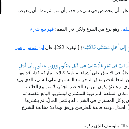
بل عليه أن يتخصص في شيء واحد، وأن من شروطه أن يتعرض
ا
لَم
، وهو نوع من البيوع ولكن في الذمم؛
فهو بيع شيء
ِدَيْنٍ إِلَى أَجَلٍ مُسَمًّى فَاكْتُبُوهُ
﴾ [البقرة: 282]، قال
ابن عباس رضي
سْلَفَ فِى تَمْرٍ فَلْيُسْلِفْ فِى كَيْلٍ مَعْلُومٍ وَوَزْنٍ مَعْلُومٍ إِلَى أَجَلٍ
ًّا في الاتفاق على أشياء نمطية؛ كثلاجة ماركة كذا، أقدامها
من المعاملات باتفاق التاجر مع المشتري على الشيء الذي يريد
ري، وعندئذٍ يكون من بيع الحاضر الجائز، لا من بيع الغائب
 مكان السلعة المرغوبة للمشتري ليشتريها البائع لنفسه ثم
يوكل المشتري في الشراء له بالثمن الحالِّ، ثم يشتريها
 الحلال، وفيه فائدة للطرفين ورفق بهما بلا مخالفة للشرع
ائزٌ بالوصف الذي ذكرنا.