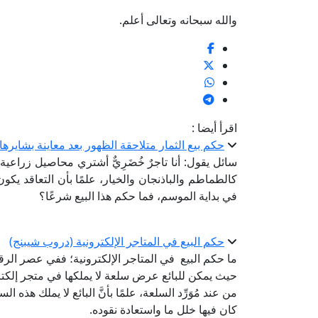
والله سبحانه وتعالى أعلم.
اقرأ أيضا :
حكم بيع الثمار متلاحقة الظهور بعد معاينة بشايرها
سائل يقول: أنا تاجرٌ خُضَرِيٌّ أشتري محاصيل زراعية
كالطماطم والباذنجان والخيار، علمًا بأن التعاقد يكون
في بداية الموسم، فما حكم هذا البيع شرعًا؟
حكم البيع في المتاجر الإلكترونية (دروب شيبنج)
ما حكم البيع في المتاجر الإلكترونية؛ ففي عصر الرق
حيث يمكن للبائع عرض سلعة لا يملكها في متجر إلكتر
من عند مُوَرِّد السلعة، علمًا بأنَّ البائع لا يملك هذ
كان فيها خلل ما واستعادة نقوده.