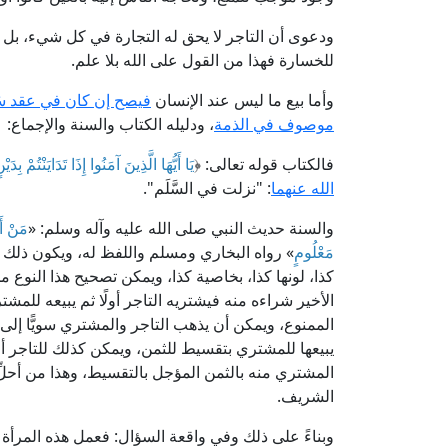
ودعوى أن التاجر لا يحق له التجارة في كل شيء، 
للخسارة فهذا من القول على الله بلا علم.
وأما بيع ما ليس عند الإنسان
فيصح إن كان في عقد سَ
موصوف في الذمة
، ودليله الكتاب والسنة والإجماع:
فالكتاب قوله تعالى: ﴿
يَا أَيُّهَا الَّذِينَ آمَنُوا إِذَا تَدَايَنْتُمْ ب
الله عنهما
: "نزلت في السَّلَم".
والسنة حديث النبي صلى الله عليه وآله وسلم: «
مَنْ أَ
مَعْلُومٍ
» رواه البخاري ومسلم واللفظ له، ويكون ذلك جلي
كذا، لونها كذا، بخاصية كذا، ويمكن تصحيح هذا النوع 
الأخير شراءه منه فيشتريه التاجر أولًا ثم يبيعه للمشت
الممنوع، ويمكن أن يذهب التاجر والمشتري سويًّا إلى
يبيعها للمشتري بتقسيط للثمن، ويمكن كذلك للتاجر أن 
المشتري منه بالثمن المؤجل بالتقسيط، وهذا من أحلِّ
الشريف.
وبناءً على ذلك وفي واقعة السؤال: فعمل هذه المرأة ج