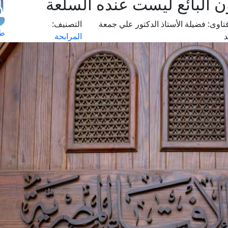
ن البائع ليست عنده السلعة
تاوى:
فضيلة الأستاذ الدكتور علي جمعة
التصنيف:
طل
المرابحة
اس
حج
ال
م
الق