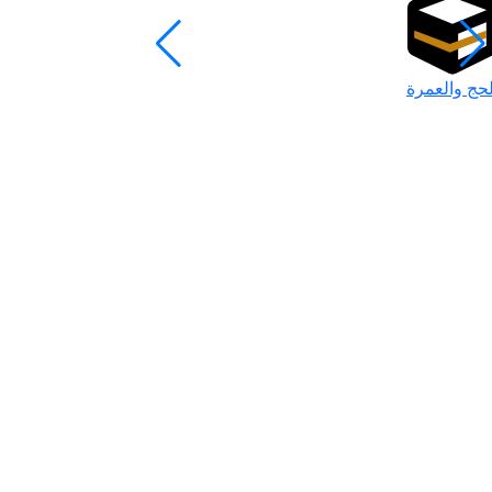
لحج والعمرة
رمضان