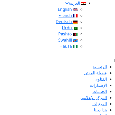
العربية
English
French
Deutsch
Urdu
Pashto
Swahili
Hausa
الرئيسية
فضيلة المفتى
الفتاوى
الإصدارات
الخدمات
المركز الإعلامى
المرئيات
هذا ديننا