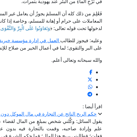
في نَزْحِ الماءِ من البئر عند يهودية بتمرات.
فَعُلِمَ من ذلك كله أن المسلمَ يجوزُ أن يعامل غير 
المعاملات على حرام أو إهانة للمسلم، وخاصة إذا كان
لدخولها تحت قوله تعالى: ﴿
وَتَعَاوَنُوا عَلَى الْبِرِّ وَالتَّقْوَى
﴾
وعليه: فيجوز للطالب
العمل في إدارة مؤسسة خيرية 
على البر والتقوى؛ لما في أعمال الخير من صلاح للإن
والله سبحانه وتعالى أعلم.
اقرأ أيضا :
حكم الربح الناتج عن التجارة في مال الموكل دون 
يقول السائل: وكَّلني شخص بمبلغٍ من المال لقضاء
علم وإرادة صاحبه، وقمت بالتجارة فيه بدون علم
فعلت؛ فطالبني بربح هذا المال؛ فما حكم الشرع في 