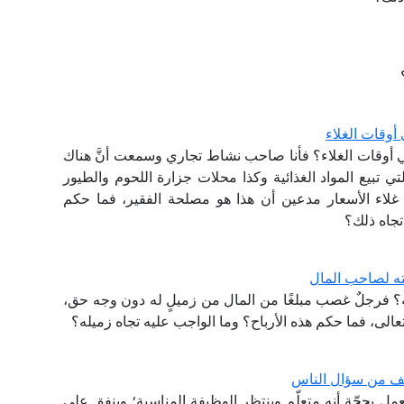
أوقات الغلاء
ي أوقات الغلاء؟ فأنا صاحب نشاط تجاري وسمعت أنَّ هناك
 تبيع المواد الغذائية وكذا محلات جزارة اللحوم والطيور
غلاء الأسعار مدعين أن هذا هو مصلحة الفقير، فما حكم
جاه ذلك؟
ته لصاحب المال
نه؟ فرجلٌ غصب مبلغًا من المال من زميلٍ له دون وجه حق،
له تعالى، فما حكم هذه الأرباح؟ وما الواجب عليه تجاه زميله؟
ف من سؤال الناس
 بحجّة أنه متعلّم وينتظر الوظيفة المناسبة؛ وينفق على