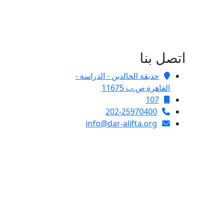
اتصل بنا
حديقة الخالدين - الدراسة -
القاهرة ص.ب 11675
107
202-25970400
info@dar-alifta.org