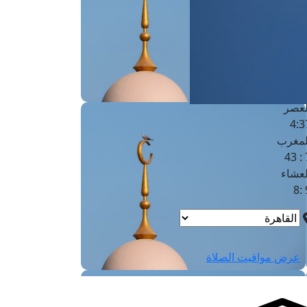
لفجر
4
لشروق
6
لظهر
1
لعصر
4:3
لمغرب
7 
لعشاء
9
عرض مواقيت الصلاة