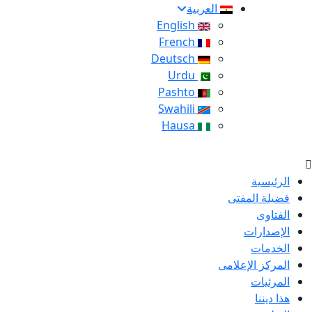
العربية
English
French
Deutsch
Urdu
Pashto
Swahili
Hausa
الرئيسية
فضيلة المفتى
الفتاوى
الإصدارات
الخدمات
المركز الإعلامى
المرئيات
هذا ديننا