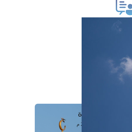
ب فتوى
تعلام عن فتوى
ز موعد
فتوى الهاتفية
َواقِيتُ الصَّـــلاة
اهرة · 08 أغسطس 2026 م