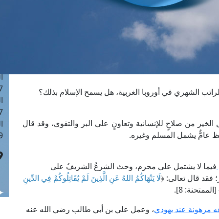
ا
 :42
ا
 :18
ا
 : 1
ا
7
اتب الشهري في أوروبا الغربية، هل يسمح الإسلام بذلك؟
ا
: 43
لخير من صلاحٍ للإنسانية وتعاونٍ على البر والتقوى، وقد قال
ا
 :8
فيما لا يشتمل على محرم، وحث الشرعُ الشريفُ على
 فقد قال تعالى: ﴿
لَا يَنْهَاكُمُ اللهُ عَنِ الَّذِينَ لَمْ يُقَاتِلُوكُمْ فِي الدِّينِ
[الممتحنة: 8].
ه مرهونة عند يهودي
، وعمل علي بن أبي طالب رضي الله عنه