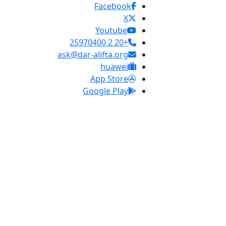
Facebook
X
Youtube
+20 2 25970400
ask@dar-alifta.org
huawei
App Store
Google Play