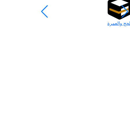
لحج والعمرة
رمضان