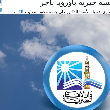
 خيرية بأوروبا بأجر
اوى:
فضيلة الأستاذ الدكتور علي جمعة محمد
التصنيف:
الكسب
طل
اس
حج
ال
م
الق