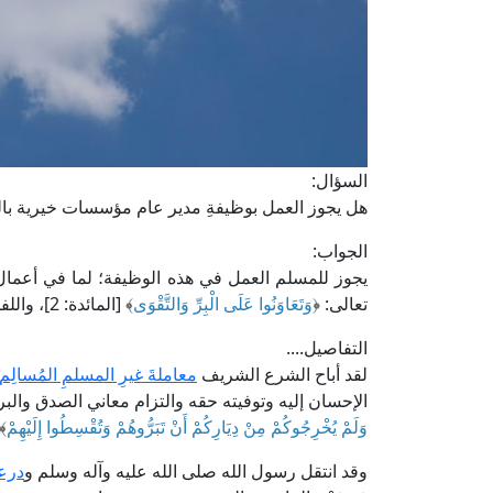
السؤال:
هل يجوز العمل بوظيفةِ مدير عام مؤسسات خيرية بالر
الجواب:
يجوز للمسلم العمل في هذه الوظيفة؛ لما في أعمال ا
تعالى: ﴿
وَتَعَاوَنُوا عَلَى الْبِرِّ وَالتَّقْوَى
﴾ [المائدة: 2]، واللفظ عامٌّ يشمل المسلم وغيره.
التفاصيل....
لقد أباح الشرع الشريف
معاملةَ غيرِ المسلمِ المُسالِم
الإحسان إليه وتوفيته حقه والتزام معاني الصدق والبر؛
وَلَمْ يُخْرِجُوكُمْ مِنْ دِيَارِكُمْ أَنْ تَبَرُّوهُمْ وَتُقْسِطُوا إِلَيْهِمْ
﴾ 
وقد انتقل رسول الله صلى الله عليه وآله وسلم و
درع