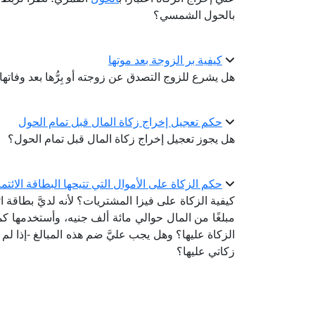
بالحول الشمسي؟
كيفية بر الزوجة بعد موتها
هل يشرع للزوج التصدق عن زوجته أو بِرُّها بعد وفاتها
حكم تعجيل إخراج زكاة المال قبل تمام الحول
هل يجوز تعجيل إخراج زكاة المال قبل تمام الحول؟
حكم الزكاة على الأموال التي تتيحها البطاقة الائتمانية (Credit Card) -فيزا الم
مبلغًا من المال حوالي مائة ألف جنيه، وأستخدمها ك
الزكاة عليها؟ وهل يجب عليَّ ضم هذه المبالغ -إذا لم
زكاتي عليها؟