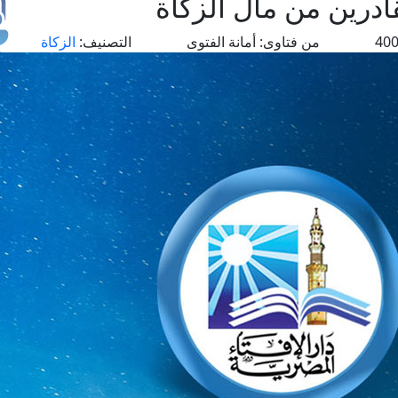
ادرين من مال الزكاة
من فتاوى:
أمانة الفتوى
التصنيف:
الزكاة
طل
اس
حج
ال
م
الق