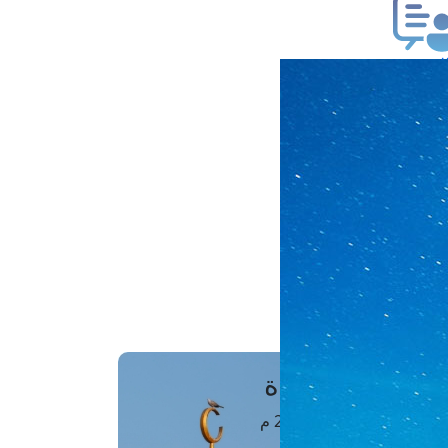
ب فتوى
تعلام عن فتوى
ز موعد
فتوى الهاتفية
َواقِيتُ الصَّـــلاة
اهرة · 09 أغسطس 2026 م