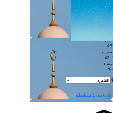
لفجر
4
لشروق
6
لظهر
1
لعصر
4:3
لمغرب
7 
لعشاء
9
عرض مواقيت الصلاة