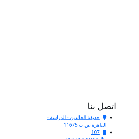
اتصل بنا
حديقة الخالدين - الدراسة -
القاهرة ص.ب 11675
107