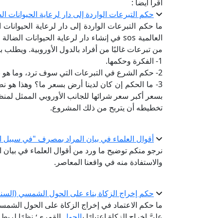
اقرأ أيضا :
حكم التبرعات الواردة إلى دار لرعاية الحيوانات ال
ما حكم التبرعات الواردة إلى دار لرعاية الحيوانا
العالمية sos في إنشاء دار لرعاية الحيوانا
من تبرعات غالبًا من أفراد بالدول الأوروبية. ويطلب
1- الفكرة وحكمها.
2- حكم الشرع في التبرعات التي سوف ترد، وما هو نصيب القائمين على المشروع منها؟
3- ما الحكم إن كان لدينا أرض بسعر ما؟ وهذا هو 
تخطيطه أن يتربح من ذلك المشروع.
أقوال العلماء في بيان المراد بمصرف "في سبيل 
نرجو منكم توضيح ما ورد من أقوال العلماء في بيان
والاستفادة منه في واقعنا المعاصر.
حكم إخراج الزكاة بناء على الحول الشمسي (السنة ا
ما حكم الاعتماد في إخراج الزكاة على الحول الشمسي
عليَّ إخراج الزكاة اعتبارًا ب
الحول
القمري؛ نظرًا لربط م