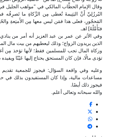
البُرزُلِيِّ أَنَّ اليَتِيمةَ تُعطى مِن الزَّكاةِ ما تَصرِفُه
المَحجُورِ، فعلى هذا فمَن ليس معها مِن الأَمتِعةِ والحُلِيِ
فتَأَمَّلْهُ] اهـ.
وفي الأثر عن عمر بن عبد العزيز أنه أمر من ينادي 
الذين يريدون الزواج؛ وذلك ليعطيهم من بيت مال الم
وزكاة المال تجب للمسلمين فقط؛ لأنها تؤخذ مِن أغن
تؤدى مالًا، فإن كان المستحق يحتاج إليها عَيْنًا ويفيده
وعليه وفي واقعة السؤال: فيجوز للجمعية تقديم
مساعدات مالية، وإذا كان المستفيدون بذلك في حا
فيجوز ذلك أيضًا.
والله سبحانه وتعالى أعلم.