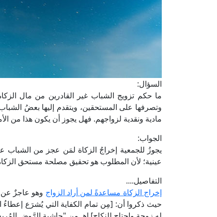
السؤال:
ما حكم تزويج الشباب غير القادرين من مال الزكا
وتصرفها على المستحقين، ويتقدم إليها بعضُ الشباب 
مادية ونقدية لزواجهم. فهل يجوز أن يكون هذا من ال
الجواب:
يجوزُ للجمعية إخراجُ الزكاة لمَن عجز من الشباب 
عينية؛ لأن المطلوب هو تحقيق مصلحة مستحق الزكاة
التفاصيل....
إخراج الزكاة مساعدةً لمن أراد الزواج
وهو عاجزٌ عن تك
حيث ذكروا أن: [مِن تمام الكفاية التي يُشرَع إعطاءُ ا
له زوجة واحتاج للنكاح] اهـ من "حاشية الرَّوض المُربِع" (3/ 311، ط. مكتبة الري