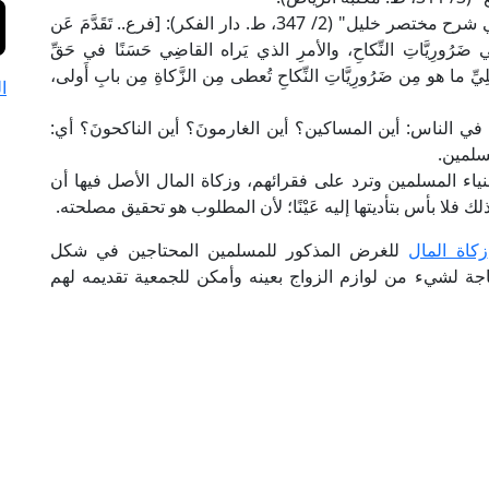
وقال الإمام الحطَّاب المالكي في "مواهب الجليل في شرح مختصر خليل" (2/ 347، ط. دار الفكر): [فرع.. تَقَدَّمَ عَن
 في ضَرُورِيَّاتِ النِّكاحِ، والأمرِ الذي يَراه القاضِي حَسَنًا في حَقِّ
ّ ما هو مِن ضَرُورِيَّاتِ النِّكاحِ تُعطى مِن الزَّكاةِ مِن بابِ أَولى،
ا
في الناس: أين المساكين؟ أين الغارمونَ؟ أين الناكحونَ؟ أي:
سلمين.
ياء المسلمين وترد على فقرائهم، وزكاة المال الأصل فيها أن
 ذلك فلا بأس بتأديتها إليه عَيْنًا؛ لأن المطلوب هو تحقيق مصلحته.
زكاة المال
للغرض المذكور للمسلمين المحتاجين في شكل
جة لشيء من لوازم الزواج بعينه وأمكن للجمعية تقديمه لهم