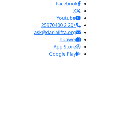
Facebook
X
Youtube
+20 2 25970400
ask@dar-alifta.org
huawei
App Store
Google Play