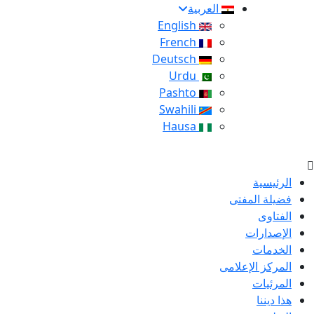
العربية
English
French
Deutsch
Urdu
Pashto
Swahili
Hausa
الرئيسية
فضيلة المفتى
الفتاوى
الإصدارات
الخدمات
المركز الإعلامى
المرئيات
هذا ديننا