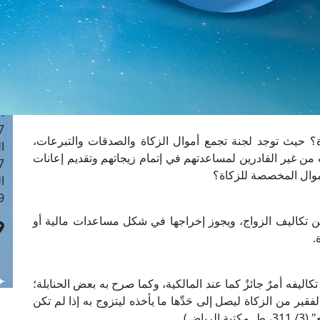
ا
 :43
ا
 :18
ا
 : 0
ا
7
ة؟ حيث توجد لجنة تجمع أموال الزكاة والصدقات والتبرعات،
ا
من غير القادرين لمساعدتهم في إتمام زيجاتهم وتقديم إعانات
: 42
أموال المخصصة للزكاة؟
ا
 :7
عن تكاليف الزواج، ويجوز إخراجها في شكل مساعدات مالية أو
.
اليفه أمرٌ جائزٌ كما عند المالكية، وكما صرح به بعض الحنابلة؛
لفقير من الزكاة ليصل إلى حَدِّها ما يأخذه ليتزوج به إذا لم تكن
اض).