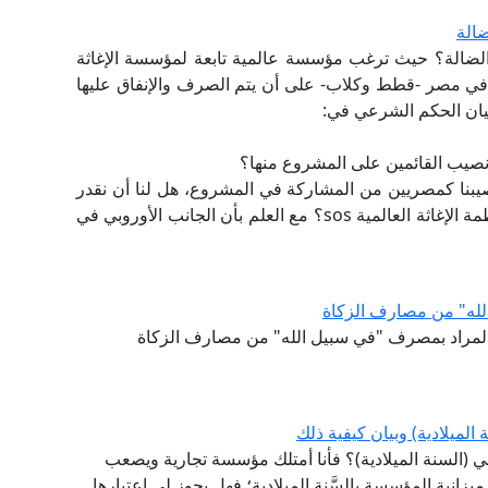
ضالة
ت الضالة؟ حيث ترغب مؤسسة عالمية تابعة لمؤسسة الإغاثة
ت الضالة في مصر -قطط وكلاب- على أن يتم الصرف والإنفاق عليها
 بيان الحكم الشرعي في:
نصيبنا كمصريين من المشاركة في المشروع، هل لنا أن نقدر
بسعر أكبر سعر شرائها للجانب الأوروبي الممثل لمنظمة الإغاثة العالمية sos؟ مع العلم بأن الجانب الأوروبي في
الله" من مصارف الزكاة
 المراد بمصرف "في سبيل الله" من مصارف الزكاة
لميلادية) وبيان كيفية ذلك
 (السنة الميلادية)؟ فأنا أمتلك مؤسسة تجارية ويصعب
يزانية المؤسسة بالسَّنةِ الميلادية؛ فهل يجوز لي اعتبارها