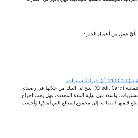
 بأيِّ عملٍ من أعمال الخير؟
شتريات-
كيفية الزكاة على فيزا المشتريات؟ لأنه لديَّ بطاقة ائتمانية (Credit Card)، يتيح لي البنك من خلالها في رصيدي
مشتريات، وأسدد قبل نهاية المدة المحددة، فهل يجب إخراج
 تبلغ قيمتها النصاب- إلى مجموع المبالغ التي أملكها وأحسب