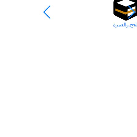
لحج والعمرة
رمضان