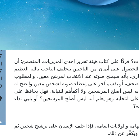
ا
 :42
ا
 :18
ا
 : 1
ا
7
 فردًّا على كتاب هيئة تحرير إحدى المديريات، المتضمن: أن
ا
لحصول على أيمان من الناخبين بتحليف الناخب بالله العظيم
: 43
بخاري، بأنه سيمنح صوته عند الانتخاب لمرشح معين، والمطلوب
ا
المصحف، أو يقسم آخر على إعطاء صوته لشخص معين واتضح له
 :8
به ليس أصلح المرشحين ولا أكفأهم للنيابة. فهل يحافظ على
انتخابه وهو يعلم أنه ليس أصلح المرشحين؟ أو يلبي نداء
ه؟
لهامة والولايات العامة، فإذا حلف الإنسان على ترشيح شخص ثم
ويكفِّر عن ذلك.