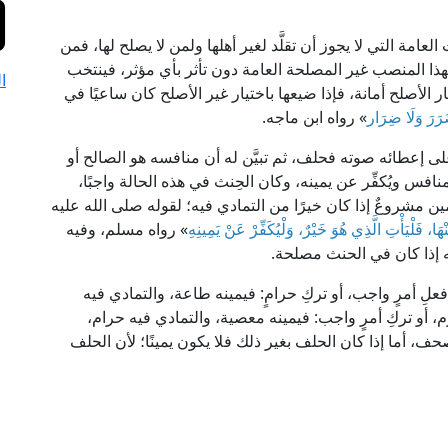
العامة التي لا يجوز أن تقلَّد لغير أهلها ولمن لا يصلح لها، فمن
ذا المنصب غير المصلحة العامة دون تأثر بأي مؤثر، فينتخب
ا
ر الأصلح أمانة، فإذا ضيعها باختيار غير الأصلح كان ساعيًا في
رَرَ وَلَا ضِرَار
» رواه ابن ماجه.
 إعطائه صوته فحلف، ثم تبيَّن له أن منافسه هو الصالح أو
فس ويُكفِّر عن يمينه، وكان الحِنث في هذه الحالة واجبًا،
ن مشروعٌ إذا كان خيرًا من التمادي فيه؛ لقوله صلى الله عليه
 فَلْيَأْتِ الَّذِي هُوَ خَيْرٌ، وَلْيُكَفِّرْ عَنْ يَمِينِهِ
» رواه مسلم، وفيه
 إذا كان في الحنث مصلحة.
 أمرٍ واجب، أو تركِ حرامٍ: فيمينه طاعة، والتمادي فيه
أو تركِ أمرٍ واجب: فيمينه معصية، والتمادي فيه حرام،
ف، أما إذا كان الحلف بغير ذلك فلا يكون يمينًا؛ لأن الحلف