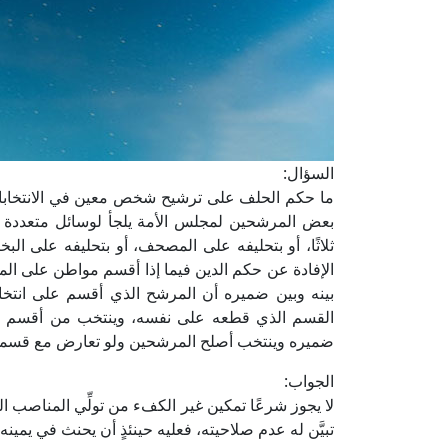
السؤال:
ما حكم الحلف على ترشيح شخص معين في الانتخابات؟
بعض المرشحين لمجلس الأمة يلجأ لوسائل متعددة ل
ثلاثًا، أو بتحليفه على المصحف، أو بتحليفه على ال
الإفادة عن حكم الدين فيما إذا أقسم مواطن على 
بينه وبين ضميره أن المرشح الذي أقسم على انتخا
القسم الذي قطعه على نفسه، وينتخب من أقسم على 
ضميره وينتخب أصلح المرشحين ولو تعارض مع قسم
الجواب:
لا يجوز شرعًا تمكين غير الكفء من تولِّي المناصب ا
تبيَّن له عدم صلاحيته، فعليه حينئذٍ أن يحنث في يمينه 