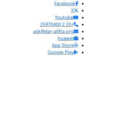
Facebook
X
Youtube
+20 2 25970400
ask@dar-alifta.org
huawei
App Store
Google Play