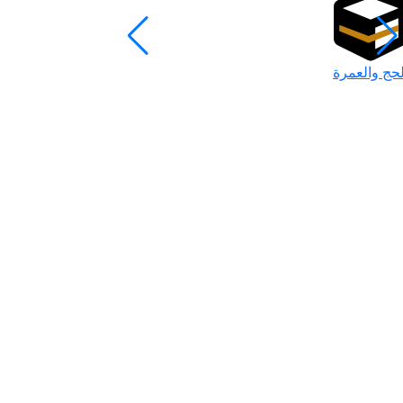
لحج والعمرة
رمضان