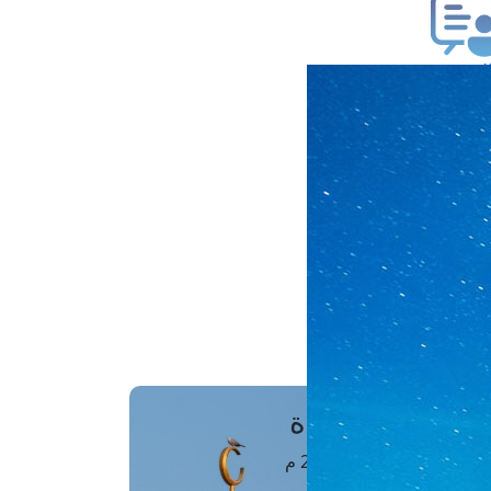
ب فتوى
تعلام عن فتوى
ز موعد
فتوى الهاتفية
َواقِيتُ الصَّـــلاة
اهرة · 08 أغسطس 2026 م