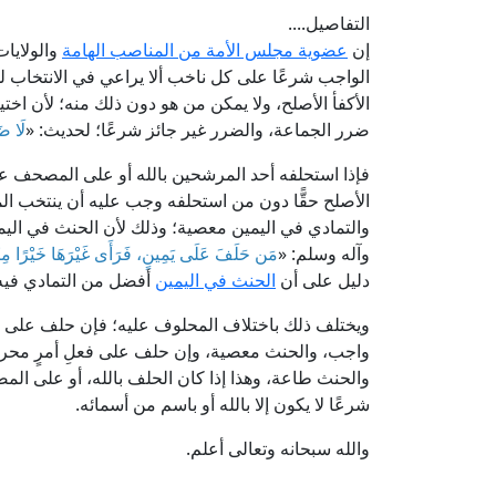
التفاصيل....
إن
عضوية مجلس الأمة من المناصب الهامة
والولايات 
الواجب شرعًا على كل ناخب ألا يراعي في الانتخاب له
الأكفأ الأصلح، ولا يمكن من هو دون ذلك منه؛ لأن اختيا
ضرر الجماعة، والضرر غير جائز شرعًا؛ لحديث: «
لَا ضَ
فإذا استحلفه أحد المرشحين بالله أو على المصحف على
الأصلح حقًّا دون من استحلفه وجب عليه أن ينتخب المنا
والتمادي في اليمين معصية؛ وذلك لأن الحنث في اليمي
وآله وسلم: «
مَن حَلَفَ عَلَى يَمِينٍ، فَرَأَى غَيْرَهَا خَيْرًا مِنْهَا،
دليل على أن
الحنث في اليمين
أفضل من التمادي فيه
ويختلف ذلك باختلاف المحلوف عليه؛ فإن حلف على فعلِ
واجب، والحنث معصية، وإن حلف على فعلِ أمرٍ محرم، 
والحنث طاعة، وهذا إذا كان الحلف بالله، أو على المصح
شرعًا لا يكون إلا بالله أو باسم من أسمائه.
والله سبحانه وتعالى أعلم.