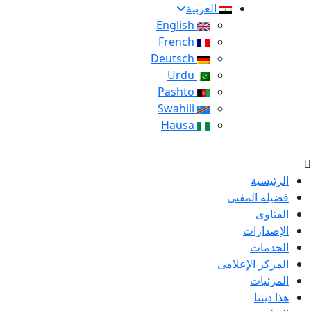
العربية
English
French
Deutsch
Urdu
Pashto
Swahili
Hausa
الرئيسية
فضيلة المفتى
الفتاوى
الإصدارات
الخدمات
المركز الإعلامى
المرئيات
هذا ديننا