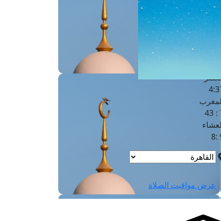
لفجر
4
لشروق
6
لظهر
1
لعصر
4:3
لمغرب
7 
لعشاء
9
عرض مواقيت الصلاة