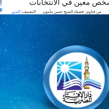
ص معين في الانتخابات
من فتاوى:
فضيلة الشيخ حسن مأمون
التصنيف:
النذور
طل
اس
حج
ال
م
الق