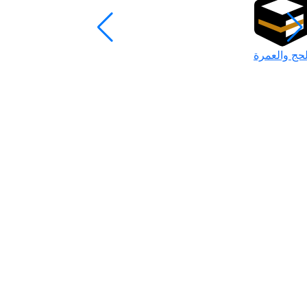
لحج والعمرة
رمضان