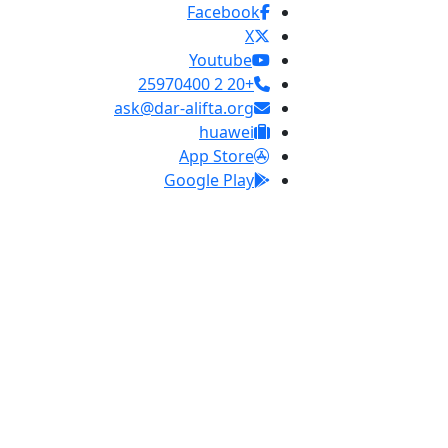
Facebook
X
Youtube
+20 2 25970400
ask@dar-alifta.org
huawei
App Store
Google Play