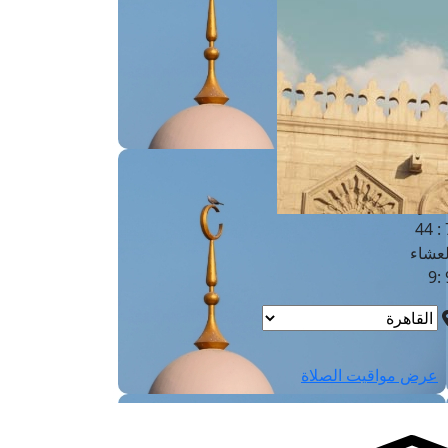
لفجر
4
لشروق
6
لظهر
1
لعصر
4:3
لمغرب
7 
لعشاء
9
عرض مواقيت الصلاة