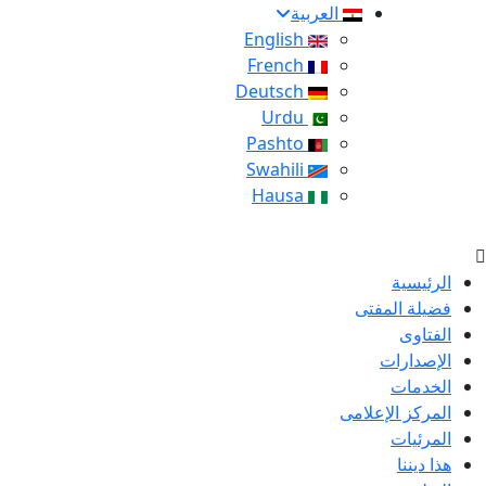
العربية
English
French
Deutsch
Urdu
Pashto
Swahili
Hausa
الرئيسية
فضيلة المفتى
الفتاوى
الإصدارات
الخدمات
المركز الإعلامى
المرئيات
هذا ديننا