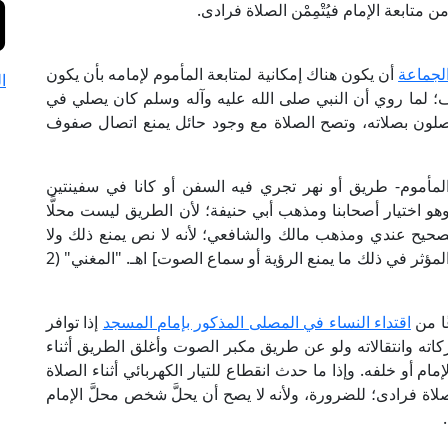
ن متابعة الإمام فيُتْمِمْن الصلاة فرادى.
الجماعة
أن يكون هناك إمكانية لمتابعة المأموم لإمامه بأن يكون
ا
وف؛ لما روي أن النبي صلى الله عليه وآله وسلم كان يصلي في
ون بصلاته، وتصح الصلاة مع وجود حائل يمنع اتصال صفوف
 والمأموم- طريق أو نهر تجري فيه السفن أو كانا في سفينتين
 وهو اختيار أصحابنا ومذهب أبي حنيفة؛ لأن الطريق ليست محلًّا
الصحيح عندي ومذهب مالك والشافعي؛ لأنه لا نص يمنع ذلك ولا
إجماع ولا هو في معنى ذلك؛ لأنه لا يمنع الاقتداء فإن المؤثر في ذلك ما يمنع الرؤية أو سماع الصوت] اهـ. "المغني" (2
ًا من
اقتداء النساء في المصلى المذكور بإمام المسجد
إذا توافر
اته وانتقالاته ولو عن طريق مكبر الصوت وأغلق الطريق أثناء
ام أو خلفه. وإذا ما حدث انقطاع للتيار الكهربائي أثناء الصلاة
لصلاة فرادى؛ للضرورة، ولأنه لا يصح أن يحلَّ شخص محلَّ الإمام