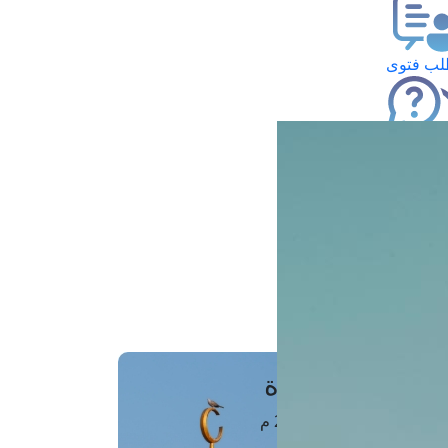
ب فتوى
تعلام عن فتوى
ز موعد
فتوى الهاتفية
َواقِيتُ الصَّـــلاة
اهرة · 07 أغسطس 2026 م