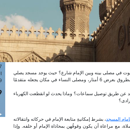
ا
 :41
ا
 :17
ا
 : 1
ا
8
ا
: 44
لصوت في مصلى بينه وبين الإمام شارع؟ حيث يوجد مسجد يصلي
ا
فيه الرجال، ويفصل بينه وبين مصلى النساء شارع مطروق بعرض 6 أمتار، ومصلى النساء في مكان يجعله متقدمًا
 :9
سجد عن طريق توصيل سماعات؟ وماذا يحدث لو انقطعت الكهرباء
رادى؟
إمام المسجد
، بشرط إمكانيةِ متابعة الإمام في حركاته وانتقالاته
ة، مع مراعاة أن يكون وقوفُهن بمحاذاة الإمام أو خلفه. وإذا