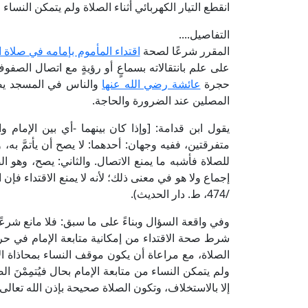
انقطع التيار الكهربائي أثناء الصلاة ولم يتمكن النساء م
التفاصيل....
المقرر شرعًا لصحة
اقتداء المأموم بإمامه في صلاة 
على علم بانتقالاته بسماعٍ أو رؤيةٍ مع اتصال الصف
حجرة
عائشة رضي الله عنها
والناس في المسجد يصل
المصلين عند الضرورة والحاجة.
يقول ابن قدامة: [وإذا كان بينهما -أي بين الإمام
متفرقتين، ففيه وجهان: أحدهما: لا يصح أن يأتمَّ به،
للصلاة فأشبه ما يمنع الاتصال. والثاني: يصح، وهو 
/474، ط. دار الحديث).
وفي واقعة السؤال وبناءً على ما سبق: فلا مانع شرع
شرط صحة الاقتداء من إمكانية متابعة الإمام في حرك
الصلاة، مع مراعاة أن يكون موقف النساء بمحاذاة الإم
ولم يتمكن النساء من متابعة الإمام بحال فيُتمِمْنَ ا
إلا بالاستخلاف، وتكون الصلاة صحيحة بإذن الله تعالى.