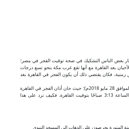
ثار بعض الناس التشكيك في صحة توقيت الفجر في مصر؛
حيان بعد القاهرة مع أنها تقع غرب مكة بنحو تسع درجات
زمنية، فكان يقتضي ذلك أن يكون الفجر في القاهرة بعد
وكمثال على ذلك: يوم الاثنين (12 رمضان 1439هـ، الموافق 28 مايو 2018م)؛ حيث حان أذان الفجر في القاهرة
الساعة 3:12 صباحًا، بينما حان في مكة المكرمة الساعة 3:13 صباحًا بتوقيت القاهرة. فكيف نرد على هذا
ينة المنورة يحرصون على الذهاب إلى المسجد النبوي