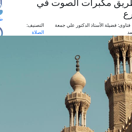
ن طريق مكبرات الصوت في
رع
طل
فتاوى:
فضيلة الأستاذ الدكتور علي جمعة
التصنيف:
د
الصلاة
اس
حج
ال
م
الق