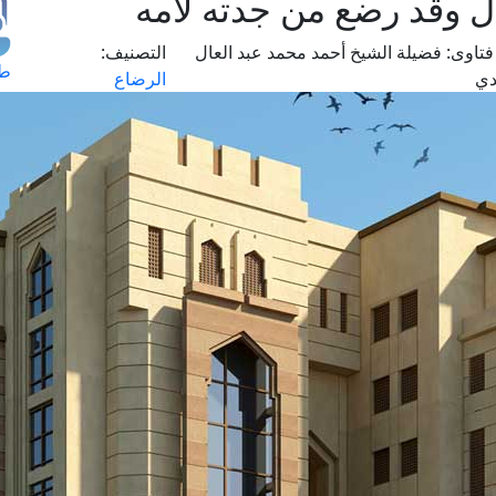
ل وقد رضع من جدته لأمه
تاوى:
فضيلة الشيخ أحمد محمد عبد العال
التصنيف:
طل
دي
الرضاع
اس
حج
ال
م
الق