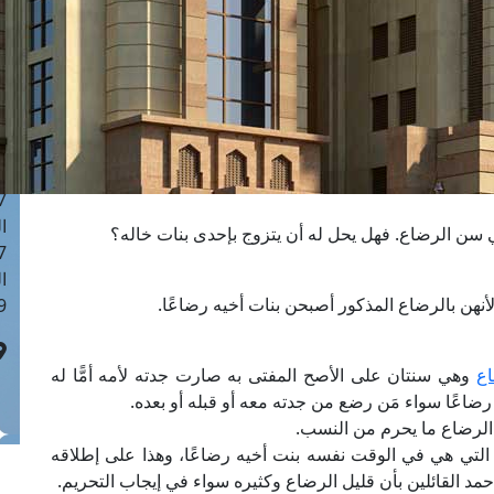
ا
 :43
ا
 :18
ا
 : 0
ا
7
ا
ي سن الرضاع. فهل يحل له أن يتزوج بإحدى بنات خاله؟
: 42
ا
أنهن بالرضاع المذكور أصبحن بنات أخيه رضاعًا.
 :7
ع
وهي سنتان على الأصح المفتى به صارت جدته لأمه أمًّا له
 رضاعًا سواء مَن رضع من جدته معه أو قبله أو بعده.
ن الرضاع ما يحرم من النسب.
لتي هي في الوقت نفسه بنت أخيه رضاعًا، وهذا على إطلاقه
حمد القائلين بأن قليل الرضاع وكثيره سواء في إيجاب التحريم.