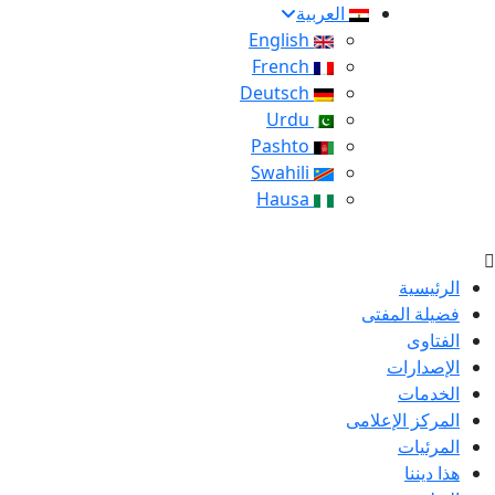
العربية
English
French
Deutsch
Urdu
Pashto
Swahili
Hausa
الرئيسية
فضيلة المفتى
الفتاوى
الإصدارات
الخدمات
المركز الإعلامى
المرئيات
هذا ديننا