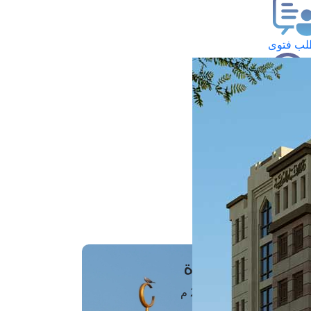
ب فتوى
تعلام عن فتوى
ز موعد
فتوى الهاتفية
َواقِيتُ الصَّـــلاة
اهرة · 09 أغسطس 2026 م