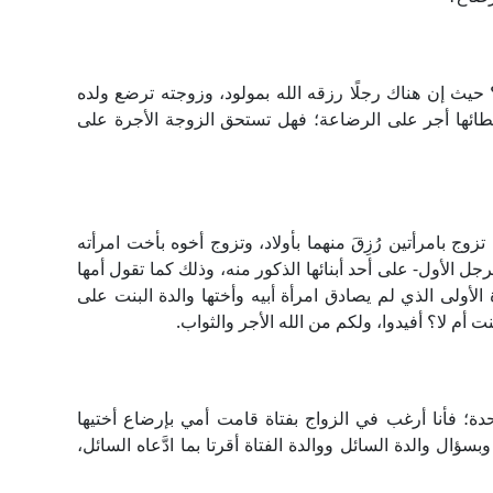
 حيث إن هناك رجلًا رزقه الله بمولود، وزوجته ترضع ولده
ائها أجر على الرضاعة؛ فهل تستحق الزوجة الأجرة على
ج بامرأتين رُزِقَ منهما بأولاد، وتزوج أخوه بأخت امرأته
لرجل الأول- على أحد أبنائها الذكور منه، وذلك كما تقول أمها
 الأولى الذي لم يصادق امرأة أبيه وأختها والدة البنت على
ت أم لا؟ أفيدوا، ولكم من الله الأجر والثواب.
؛ فأنا أرغب في الزواج بفتاة قامت أمي بإرضاع أختيها
ال والدة السائل ووالدة الفتاة أقرتا بما ادَّعاه السائل،