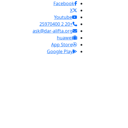
Facebook
X
Youtube
+20 2 25970400
ask@dar-alifta.org
huawei
App Store
Google Play