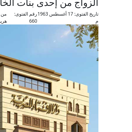
الزواج من إحدى بنات الخا
تاريخ الفتوى:
17 أغسطس 1963
رقم الفتوى:
من ف
م
660
هري