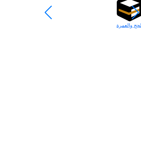
لحج والعمرة
رمضان