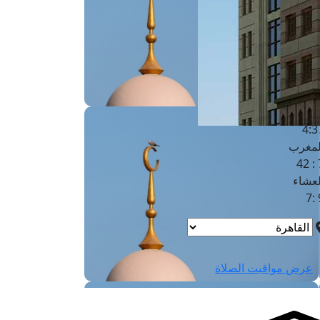
لفجر
4
لشروق
6
لظهر
1
لعصر
4:3
لمغرب
7 
لعشاء
9
عرض مواقيت الصلاة