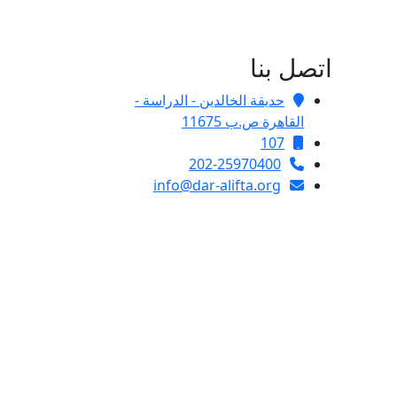
اتصل بنا
حديقة الخالدين - الدراسة -
القاهرة ص.ب 11675
107
202-25970400
info@dar-alifta.org