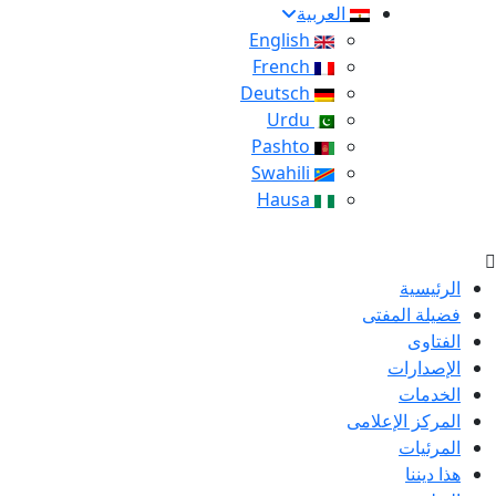
العربية
English
French
Deutsch
Urdu
Pashto
Swahili
Hausa
الرئيسية
فضيلة المفتى
الفتاوى
الإصدارات
الخدمات
المركز الإعلامى
المرئيات
هذا ديننا