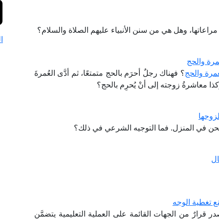
اعاتها، وهل هي من سنن الأنبياء عليهم الصلاة والسلام؟
ا
مرة والحج
مرة والحج
؟ فهناك رجلٌ أحرَم بالحج متمتعًا، ثم أدَّى العُمرةَ
وكذا معاشرةُ زوجته إلى أنْ يُحرِم بالحج؟
زوجها
حن في المنزل. فما التوجيه الشرعي في ذلك؟
ال
 تغطية الوجه
ر قرارٌ من الجهات القائمة على العملية التعليمية يتضمَّن