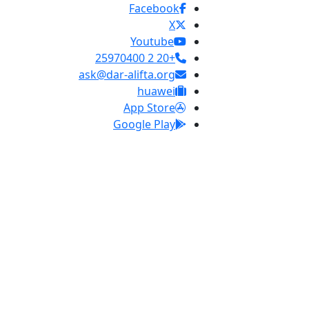
Facebook
X
Youtube
+20 2 25970400
ask@dar-alifta.org
huawei
App Store
Google Play