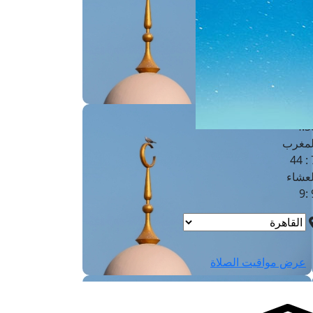
لفجر
4
لشروق
6
لظهر
1
لعصر
4:3
لمغرب
7 
لعشاء
9
عرض مواقيت الصلاة