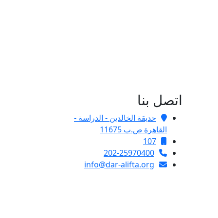
اتصل بنا
حديقة الخالدين - الدراسة -
القاهرة ص.ب 11675
107
202-25970400
info@dar-alifta.org