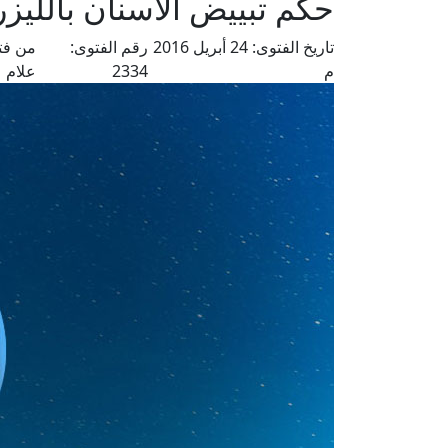
حكم تبييض الأسنان بالليزر
تاريخ الفتوى:
24 أبريل 2016
رقم الفتوى:
من فت
م
2334
علام