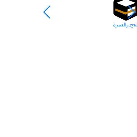
لحج والعمرة
رمضان