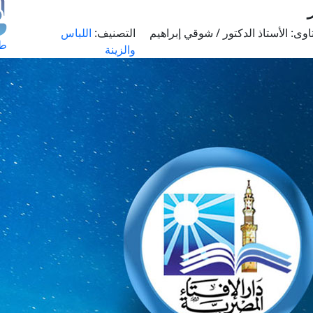
اوى:
الأستاذ الدكتور / شوقي إبراهيم
التصنيف:
اللباس
طل
والزينة
اس
حج
ال
م
الق