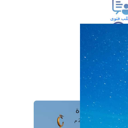
ب فتوى
تعلام عن فتوى
ز موعد
فتوى الهاتفية
َواقِيتُ الصَّـــلاة
اهرة · 07 أغسطس 2026 م