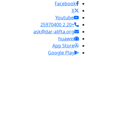
Facebook
X
Youtube
+20 2 25970400
ask@dar-alifta.org
huawei
App Store
Google Play