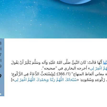
ا
 :41
ا
 :17
ا
 : 1
ا
8
ا
: 44
ا
هَا
أَنَّهَا قَالَتْ: كَانَ النَّبِيُّ صَلَّى اللهُ عَلَيْهِ وَآله وسَلَّمَ يُكْثِرُ أَنْ يَقُولَ
 :9
َهُمَّ اغْفِرْ لِي
» أخرجه البخاري في "صحيحه".
قال الخطيب الشربيني في "مغني المحتاج إلى معرفة معاني ألفاظ المنهاج" (1/ 366): [وَيُسْتَحَبُّ الدُّعَاءُ فِي الرُّكُوعِ؛
فِي رُكُوعِهِ وَسُجُودِهِ: «
سُبْحَانَكَ اللَّهُمَّ رَبَّنَا وَبِحَمْدِكَ اللَّهُمَّ اغْفِرْ لِي
»]