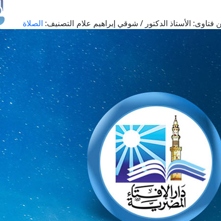
 فتاوى:
الأستاذ الدكتور / شوقي إبراهيم علام
التصنيف:
الصلاة
طل
اس
حج
ال
م
الق