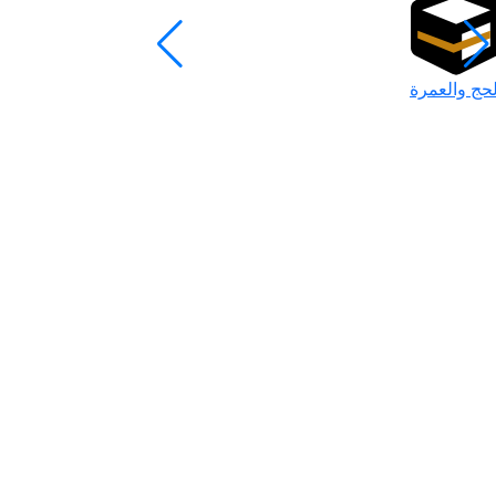
لحج والعمرة
رمضان