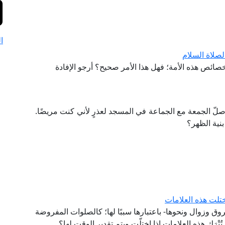
ا
لصلاة السلام
صائص هذه الأمة؛ فهل هذا الأمر صحيح؟ أرجو الإفادة
صلّ الجمعة مع الجماعة في المسجد لعذرٍ لأني كنت مريضًا.
بنية الظهر؟
ختلت هذه العلامات
ق وزوال ونحوها- باعتبارها سببًا لها؛ كالصلوات المفروضة
ْرَك هذه العلامات إذا اختلّت ويتم تقدير الوقت لها؟