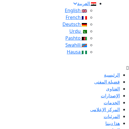
العربية
English
French
Deutsch
Urdu
Pashto
Swahili
Hausa
الرئيسية
فضيلة المفتى
الفتاوى
الإصدارات
الخدمات
المركز الإعلامى
المرئيات
هذا ديننا