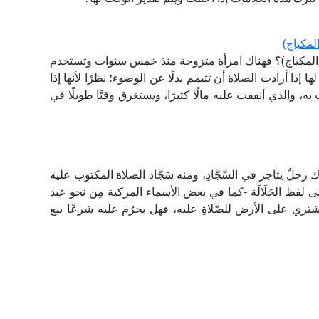
لمكياج)
(المكياج)؟ فهناك امرأة متزوجة منذ خمس سنوات وتستخدم
 إذا أرادت الصلاة أن تتيمم بدلًا عن الوضوء؛ نظرًا لأنها إذا
، والذي أنفقت عليه مالًا كثيرًا، ويستغرق وقتًا طويلًا في
لٌ يتاجر في السَّجَّادِ، ومنه سَجَّاد الصلاة المكتوب عليه
ى لفظ الجَلَالَة -كما في بعض الأسماء المركبة مِن نحو عبد
مشتري على الأرض للصَّلاةِ عليه، فهل يحرُم عليه شرعًا بيع