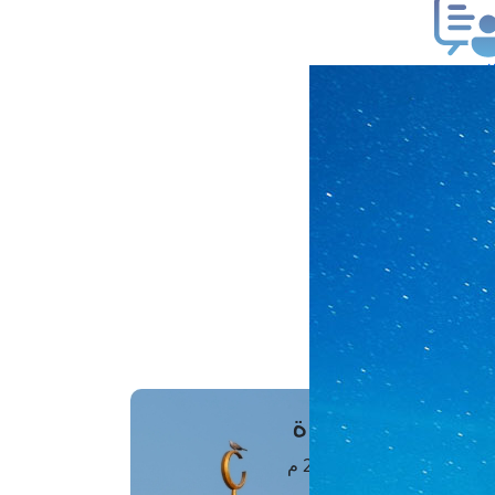
ب فتوى
تعلام عن فتوى
ز موعد
فتوى الهاتفية
َواقِيتُ الصَّـــلاة
اهرة · 07 أغسطس 2026 م