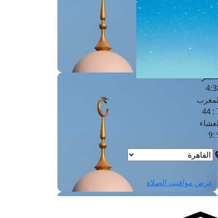
لفجر
4
لشروق
6
لظهر
1
لعصر
4:3
لمغرب
7 
لعشاء
9
عرض مواقيت الصلاة