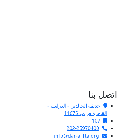
اتصل بنا
حديقة الخالدين - الدراسة -
القاهرة ص.ب 11675
107
202-25970400
info@dar-alifta.org