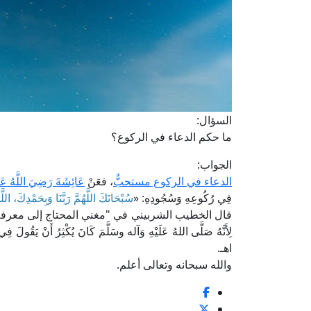
السؤال:
ما حكم الدعاء في الركوع؟
الجواب:
الدعاء في الركوع مستحبٌّ
، فعَنْ
عَائِشَةَ رَضِيَ اللَّهُ عَنْ
فِي رُكُوعِهِ وَسُجُودِهِ: «
سُبْحَانَكَ اللَّهُمَّ رَبَّنَا وَبِحَمْدِكَ، اللّ
لِأَنَّهُ صَلَّى اللهُ عَلَيْهِ وَآله وسَلَّمَ كَانَ يُكْثِرُ أَنْ يَقُولَ 
اهـ.
والله سبحانه وتعالى أعلم.