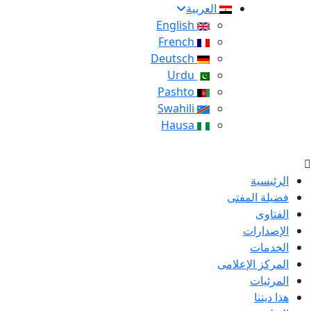
العربية
English
French
Deutsch
Urdu
Pashto
Swahili
Hausa
الرئيسية
فضيلة المفتى
الفتاوى
الإصدارات
الخدمات
المركز الإعلامى
المرئيات
هذا ديننا