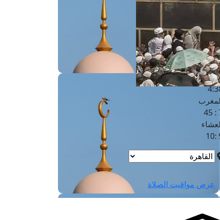
لفجر
4
لشروق
6
لظهر
1
لعصر
4:3
لمغرب
7 
لعشاء
9
عرض مواقيت الصلاة