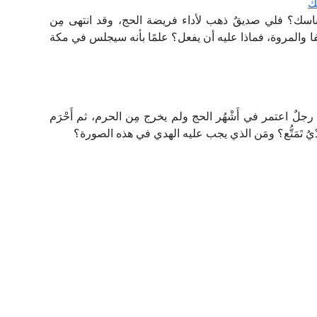
ك
سك؟ فلي صديقٌ ذهب لأداء فريضة الحج، وقد انتهى مِن
ا والمروة، فماذا عليه أن يفعل؟ علمًا بأنه سيجلس في مكة
 اعتمر في أَشْهُر الحج ولم يخرج مِن الحرم، ثم أَحْرَم
ْيُ تَمَتُّع؟ ومَن الذي يجب عليه الهدي في هذه الصورة؟