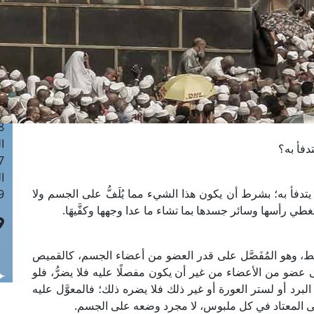
ا
 :40
ا
 :17
ا
 : 1
ا
8
ا
دفأ به؟
: 45
ا
يتدفأ به؛ بشرط أن يكون هذا الشيء مما يُلَفُّ على الجسم ولا
 :10
ها تغطي رأسها وسائر جسدها بما تشاء ما عدا وجهها وكفَّيهَا.
ط، وهو المُفَصَّل على قدر العضو من أعضاء الجسم، كالقميص
ُ على عضو من الأعضاء من غير أن يكون مفصلًا عليه فلا يضرُّ، فلو
 البرد أو لستر العورة أو غير ذلك فلا يضره ذلك؛ فالمعوَّل عليه
 المعتاد في كل ملبوس، لا مجرد وضعه على الجسم.