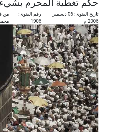
حكم تغطية المحرم بشيء ي
تاريخ الفتوى:
06 ديسمبر
رقم الفتوى:
من فت
2006 م
1906
محمد