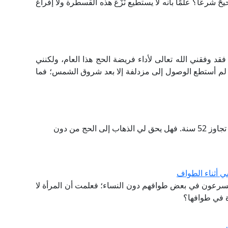
عًا؟ علمًا بأنه لا يستطيع نَزْعَ هذه القسطرة ولا إفراغَ
فقني الله تعالى لأداء فريضة الحج هذا العام، ولكنني
م أستطع الوصول إلى مزدلفة إلا بعد شروق الشمس؛ فما
ما حكم السفر للحج بدون محرم حيث إن عمري الآن تجاوز 52 سنة. فهل يحق لي الذهاب إلى الحج من دون
 أثناء الطواف
سرعون في بعض طوافهم دون النساء؛ فعلمت أن المرأة لا
ة في طوافها؟