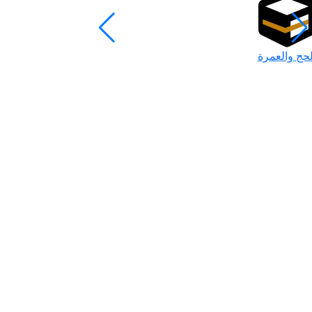
لحج والعمرة
رمضان