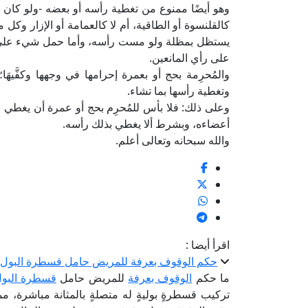
وهو أيضًا ممنوع من تغطية رأسه أو بعضه -ولو كان 
كالقلنسوة أو الطاقية، أم لا كالعمامة أو الإزار وكل ما 
يستظل بمظلة ولو مست رأسه، وأما حمل شيء على ر
على رأي المانعين.
والمُحرِمة بحج أو بعمرة إحرامها في وجهها وكفَّيهَ
وتغطية رأسها بما تشاء.
وعلى ذلك: فلا بأس للمُحرِم بحج أو عمرة أن يغطي ن
أعضاءه، وبشرط ألا يغطي بذلك رأسه.
والله سبحانه وتعالى أعلم.
اقرأ أيضا :
حكم الوقوف بعرفة للمريض حامل قسطرة البول
ما حكم
الوقوف بعرفة
للمريض حامل
قسطرة البو
تركيب قسطرةٍ بوليةٍ له متصلةٍ بالمثانة مباشرة، م