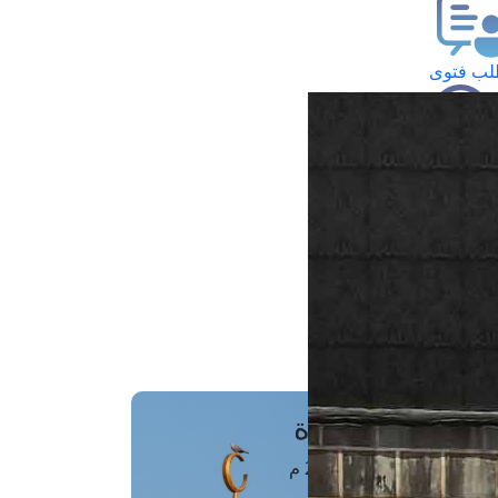
ب فتوى
تعلام عن فتوى
ز موعد
فتوى الهاتفية
َواقِيتُ الصَّـــلاة
اهرة · 06 أغسطس 2026 م