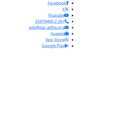
Facebook
X
Youtube
+20 2 25970400
ask@dar-alifta.org
huawei
App Store
Google Play