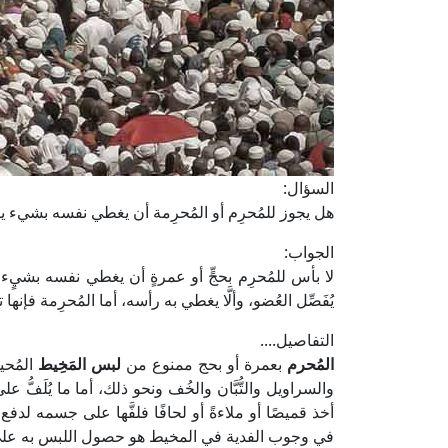
السؤال:
هل يجوز للمُحرِم أو المُحرِمة أن يغطي نفسه بشيء يت
الجواب:
لا بأس للمُحرِم بحجٍّ أو عمرةٍ أن يغطي نفسه بشيٍء 
يُفَصِّل العُضو، وألَّا يغطي به رأسه، أما المُحرِمة فإن
التفاصيل....
المُحرم
بعمرة أو بحج ممنوع من
لبس المَخِيط
المُحي
والسراويل والتُّبَّان والخُف ونحو ذلك، أما ما يُلَفّ
أخذ قميصًا أو ملاءةً أو لحافًا فلفَّها على جسمه لدفع
في وجوب الفدية في المخيط هو حصول اللبس به على