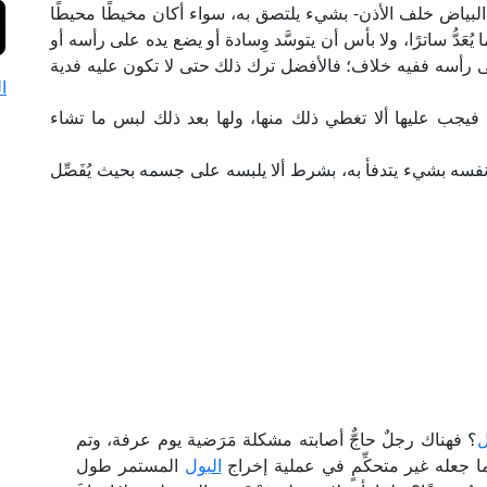
البياض خلف الأذن- بشيء يلتصق به، سواء أكان مخيطًا محيطًا
يُعَدُّ ساترًا، ولا بأس أن يتوسَّد وِسادة أو يضع يده على رأسه أو
أسه ففيه خلاف؛ فالأفضل ترك ذلك حتى لا تكون عليه فدية
ا
ا؛ فيجب عليها ألا تغطي ذلك منها، ولها بعد ذلك لبس ما تشاء
فسه بشيء يتدفأ به، بشرط ألا يلبسه على جسمه بحيث يُفَصِّل
ل
؟ فهناك رجلٌ حاجٌّ أصابته مشكلة مَرَضية يوم عرفة، وتم
ما جعله غير متحكِّمٍ في عملية إخراج
البول
المستمر طول