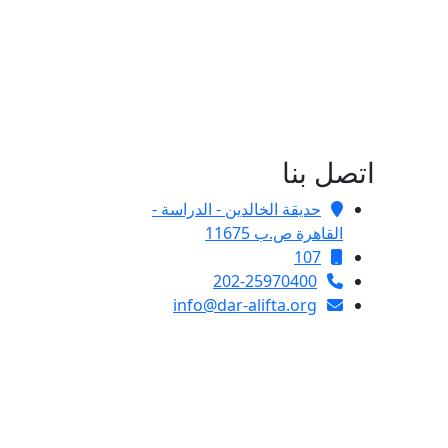
اتصل بنا
حديقة الخالدين - الدراسة -
القاهرة ص.ب 11675
107
202-25970400
info@dar-alifta.org