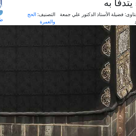
تدفأ به
اوى:
فضيلة الأستاذ الدكتور علي جمعة
التصنيف:
الحج
طل
والعمرة
اس
حج
ال
م
الق