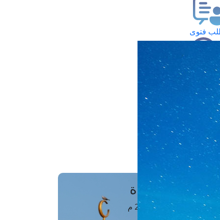
ب فتوى
تعلام عن فتوى
ز موعد
فتوى الهاتفية
َواقِيتُ الصَّـــلاة
اهرة · 07 أغسطس 2026 م