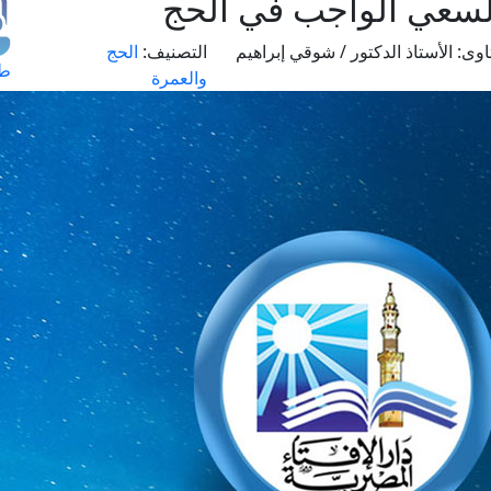
السعي الواجب في الحج
اوى:
الأستاذ الدكتور / شوقي إبراهيم
التصنيف:
الحج
طل
والعمرة
اس
حج
ال
م
الق