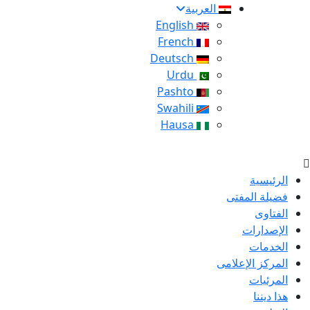
العربية
English
French
Deutsch
Urdu
Pashto
Swahili
Hausa
الرئيسية
فضيلة المفتى
الفتاوى
الإصدارات
الخدمات
المركز الإعلامى
المرئيات
هذا ديننا