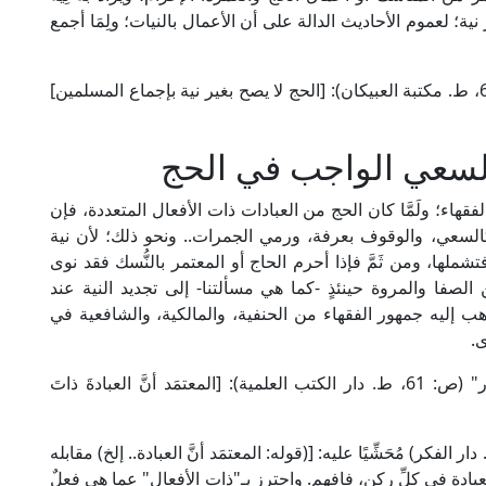
ية؛ لعموم الأحاديث الدالة على أن الأعمال بالنيات؛ ولِمَا أجمع
قال الشيخ ابن تيمية في "شرح عمدة الفقه" (2/ 601، ط. مكتبة العبيكان): [الحج لا يصح بغير نية بإجماع المسلمين]
السعي الواجب في الحج
قهاء؛ ولَمَّا كان الحج من العبادات ذات الأفعال المتعددة، فإن
السعي، والوقوف بعرفة، ورمي الجمرات.. ونحو ذلك؛ لأن نية
لها، ومن ثَمَّ فإذا أحرم الحاج أو المعتمر بالنُّسك فقد نوى
الصفا والمروة حينئذٍ -كما هي مسألتنا- إلى تجديد النية عند
هب إليه جمهور الفقهاء من الحنفية، والمالكية، والشافعية في
ى.
قال علاء الدين الحَصْكَفِيُّ الحنفي في "الدر المختار" (ص: 61، ط. دار الكتب العلمية): [المعتمَد أنَّ العبادةَ ذاتَ
امة ابن عابدين في "رد المحتار" (1/ 438، ط. دار الفكر) مُحَشِّيًا عليه: [(قوله: المعتمَد أنَّ العبادة.. إلخ) مقابله
لعبادة في كلِّ ركنٍ، فافهم. واحترز بـ"ذات الأفعال" عما هي فعلٌ