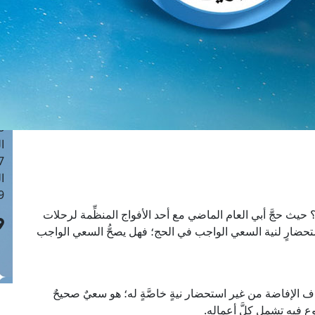
ا
 :41
ا
 :17
ا
 : 1
ا
8
ا
: 44
ا
 :9
يث حجَّ أبي العام الماضي مع أحد الأفواج المنظِّمة لرحلات
حضارٍ لنية السعي الواجب في الحج؛ فهل يصحُّ السعي الواجب
 الإفاضة من غير استحضار نيةٍ خاصَّةٍ له؛ هو سعيٌ صحيحٌ
ع فيه تشمل كلَّ أعماله.