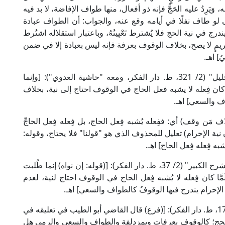
وَيَرِدُ عليه الحَجُّ فإنه ذو أفعال، منها طواف الإفاضة، لا بد فيه
ى لو طاف نفلًا في أيامه وقع عنه، والجواب: أن الطواف عبادة
ج في نية الحج فلا يُشترط تَعْيِينُهُ، وباعتبار استقلاله اشتُرط
ريمٍ لا يصح، بخلاف الوقوف بعرفة فإنه ليس بعبادة إلا في ضمن
] اهـ.
وقال الإمام الخرشي المالكي في "شرح مختصر خليل" (2/ 321، ط. دار الفكر، ومعه "حاشية العدوي"): [وإنما
َّا كان فِعله لا يشبه فعل الحاج في الوقوف احتاج إلى نية، بخلاف
ف والسعي] اهـ.
 مَن وقف) أي: ففِعله يُشبه فِعل الحاج، بل فِعله فِعل الحاجِّ
أن نية الإحرام) تعليل للمحذوف الذي هو "قولنا" فلا يحتاج، وقوله:
شبه فِعله فِعل الحاج] اهـ.
وقال العلامة الدسوقي المالكي في "حاشيته على الشرح الكبير" (2/ 37، ط. دار الفكر): [(قوله: إن نواه) إنما طُلبت
أنه لَمَّا كان فِعله لا يُشبه فِعل الحاج في الوقوف احتاج لنية، لعدم
 الإحرام يندرج فيها الوقوفُ كالطواف والسعي] اهـ.
وقال الإمام النووي الشافعي في "المجموع" (8/ 16-17، ط. دار الفكر): [(فرع) قال القاضي أبو الطيب في تعليقه في
الحج؛ كالوقوف بعرفات وبمزدلفة والطواف والسعي والرمي هل