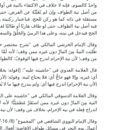
واحدٌ كالصوم، فإنه لا خلاف في الاكتفاء بالنية في أوله، 
من أصل نية الطواف وإن لم يُعَيِّنْهُ عن الفرض، حت
مستقلة في ذاته كما هو ركن للحج، فباعتبار ركنيته يندر
فيه أصل نية الطواف، حتى لو طاف هاربًا أو طالبًا لغ
الحج فيدخل في نيته، وعلى هذا الرميُ والحَلْقُ والسعيُ
طُلبَت النيةُ مِنَ المارِّ دون غيره ممن وقف؛ لأنه لَم
من وقف؛ لأن نية الإحرام اندرج فيها الوقوفُ؛ كالطوا
قال العلامة العدوي في "حاشيته عليه": [(قوله: بخلاف
أي: غيره، وإلا فهو حاجٌّ أي: فلا يحتاج لنية، وقوله: (ل
(لأن نية الإحرام) اندرج فيها أي: ولم يندرج فيها ما لا يُ
النية مِنَ المارِّ دون غيره ممن استَقَرَّ مُطمَئِنًّا؛ ل
اندراج فِعله في نية الإحرام، بخلاف مَن وقف؛ لأن نية
أعمال يوم النحر في مسائل طواف الإفاضة: أفعال 