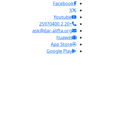
Facebook
X
Youtube
+20 2 25970400
ask@dar-alifta.org
huawei
App Store
Google Play