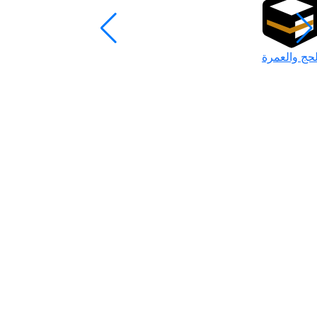
لحج والعمرة
رمضان