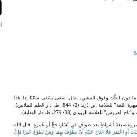
ا
ج
أي ما دون الشَّد وفوق المشي، يقال: سَعَى يَسْعَى سَعْيًا إذا عَدَا
وأَسْرَع، ومنه: السعي بين الصفا والمروة. ينظر: "جمهرة اللغة" للعلامة ابن دُرَيْد (2/ 844، ط. دار العلم للملايين)،
وة سبعةَ أشواطٍ بعد طوافٍ في نُسُكِ حجٍّ أو عُمرةٍ، قال الله
يْتَ أَوِ اعْتَمَرَ فَلَا جُنَاحَ عَلَيْهِ أَنْ يَطَّوَّفَ بِهِمَا وَمَنْ تَطَوَّعَ خَيْرًا فَإِنَّ