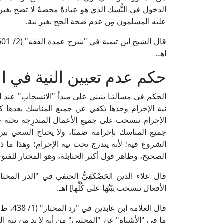
الدخول في النُّسك الذي هو عبادةٌ محضةٌ لا تصح بغير ن
عليه المسلمون مِن عدم صحة الحج بغير نية.
اهـ.
حكم عدم تعيين النية في 
الحكم في مسألتنا ينبني على مبدأ "الانسحاب" عند الف
نية الإحرام وحدها تكفي عن جميع المناسك بعدها ك
الإحرام تنسحب على جميع الأعمال المندرِجة تحته فتشم
جميع المناسك بإحرامه ضمنًا، ولا يحتاج السعي بين 
الشروع فيه؛ لأنه يندرج تحت نية الإحرام؛ وهذا ما ذ
الصحيح، وظاهر قول أكثر الحنابلة، وهو المختار للفتو
الأفعال تنسحب نِيَّتُهَا على كُلِّها] اهـ.
قال العل
ما في "الأشباه" عن "المجتبى" مِن أنه لا بد مِن نية ا