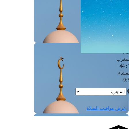
لفجر
4
لشروق
6
لظهر
1
لعصر
4:3
لمغرب
7 
لعشاء
9
عرض مواقيت الصلاة