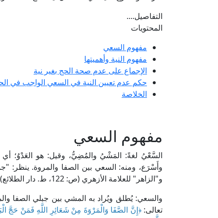
التفاصيل....
المحتويات
مفهوم السعي
مفهوم النية وأهميتها
الإجماع على عدم صحة الحج بغير نية
حكم عدم تعيين النية في السعي الواجب في الح
الخلاصة
مفهوم السعي
السَّعْيُ لغةً: المَشْيُ والمُضِيُّ، وقيل: هو العَدْوُ؛ 
و"الزاهر" للعلامة الأزهري (ص: 122، ط. دار الطلائع)، و"تاج العروس" للعلامة الزبيدي (38/ 279، ط. دار الهداية).
والسعي: يُطلق ويُراد به المشي بين جبلي الصفا والمر
تعالى:
﴿
إِنَّ الصَّفَا وَالْمَرْوَةَ مِنْ شَعَائِرِ اللَّهِ فَمَنْ حَجَّ الْبَ