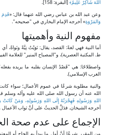
اللَّهَ شَاكِرٌ عَلِيمٌ
﴾
[البقرة: 158].
وعن عبد الله بن عباس رضي الله عنهما قال: «
قَدِمَ ا
وَالمَرْوَةِ
» أخرجه الإمام البخاري في "صحيحه".
مفهوم النية وأهميتها
ط. المكتبة العصرية)، و"المصباح المنير" للعلامة الفيومي (2/ 631، ط. المكتبة ا
الغرب الإسلامي).
والنية مطلوبة شرعًا في عموم الأعمال؛ سواء كان
الله عنه أن رسول الله صلى الله عليه وآله وسلم قا
اللهِ وَرَسُولِهِ فَهِجْرَتُهُ إِلَى اللهِ وَرَسُولِهِ، وَمَنْ كَانَتْ هِجْرَتُ
أخرجه الشيخان. فدَلَّ الحديثُ على أنَّ ثواب الأعمال 
الإجماع على عدم صحة الحج
من المقرر شرعًا أنَّ أول ما يبدأ به الحاج أو المعتمر