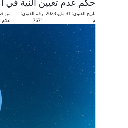
حكم عدم تعيين النية في 
تاريخ الفتوى:
31 مايو 2023
رقم الفتوى:
من فت
م
7671
علام