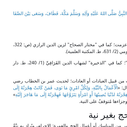
لنَّبِيُّ صَلَّى اللهُ عَلَيْهِ وَآلِهِ وَسَلَّمَ مَكَّةَ، فَطَافَ، وَسَعَى بَيْنَ الصَّفَا
أما النية فهي لغةً: القصد، يقال: نَوَيْتُ نِيَّةً ونَواةً، أي عزمت؛ كما في "مختار الصحاح" لزين الدين الرازي (ص: 322،
لعلمية).
واصطلاحًا: هي "قَصْدُ الإنسان بقلبه ما يريده بفعله"؛ كما في "الذخيرة" لشهاب الدين القَرَافِيِّ (1/ 240، ط. دار
ت من قبيل العبادات أو العادات؛ لحديث عمر بن الخطاب رضي
ل: «
الْأَعْمَالُ بِالنِّيَّةِ، وَلِكُلِّ امْرِئٍ مَا نَوَى، فَمَنْ كَانَتْ هِجْرَتُهُ إِلَى
هُ لدُنْيَا يُصِيبُهَا أَوِ امْرَأَةٍ يَتَزَوَّجُهَا فَهِجْرَتُهُ إِلَى مَا هَاجَرَ إِلَيْهِ
»
وجزاءها مُتوقفٌ على النية.
 بغير نية
 من المناسك أو أعمال الحج والعمرة: الإحرام، ويُراد به نِيَّةُ