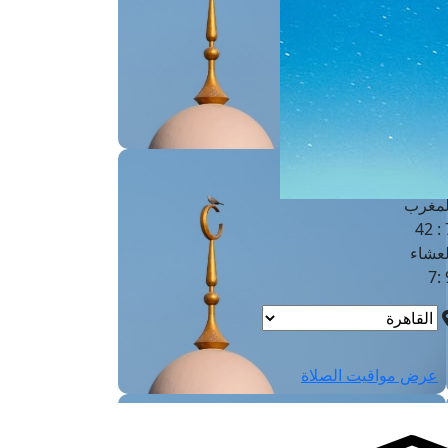
لفجر
4
لشروق
6
لظهر
1
لعصر
4:3
لمغرب
7 
لعشاء
9
عرض مواقيت الصلاة