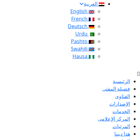
العربية
English
French
Deutsch
Urdu
Pashto
Swahili
Hausa
الرئيسية
فضيلة المفتى
الفتاوى
الإصدارات
الخدمات
المركز الإعلامى
المرئيات
هذا ديننا