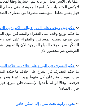
علمًا بأن الأسر محل الرعاية يتم اختيارها وفقًا لمعايي
لا يكفي المتطلبات الأساسية للمعيشة، وفي معظم الأح
فهل يعتبر نشاط المؤسسة مصرفًا من مصارف الصدق
حكم توزيع وقف على الفقراء والمساكين دون التفر
ما حكم توزيع وقف على الفقراء والمساكين دون التفرق
من صرف نصيب المساكين والفقراء على عدد رءوسهم
للتمكُّن من صرف المبلغ الموجود الآن بالتطبيق لش
الفريقين غير محصور الآن.
حكم التصرف في التبرع على خلاف ما حدّده المتب
ما حكم التصرف في التبرع على خلاف ما حدّده المت
مياه، ويوجد متبرعان كل منهما يريد التبرع بقدر 
فرفضا، وقالا لو لم تأخذوا الإسمنت فلن نتبرع، فه
خزان المياه؟
تحويل زاوية تحت منزل إلى سكن خاص