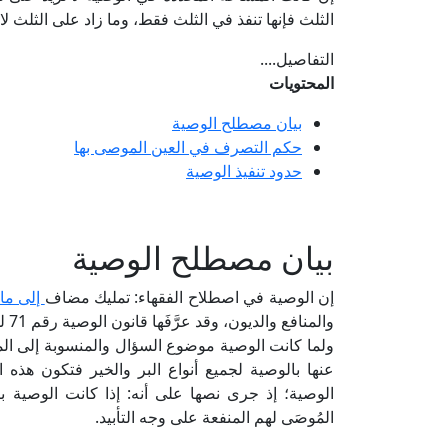
الثلث فإنها تنفذ في الثلث فقط، وما زاد على الثلث لا
التفاصيل....
المحتويات
بيان مصطلح الوصية
حكم التصرف في العين الموصى بها
حدود تنفيذ الوصية
بيان مصطلح الوصية
إن الوصية في اصطلاح الفقهاء: تمليك مضاف
إلى ما 
والمنافع والديون، وقد عرَّفَها قانون الوصية رقم 71 لسنة 1946م بأنها: تصرف في التركة مضاف لما بعد الموت.
ولما كانت الوصية موضوع السؤال والمنسوبة إلى الم
الوصية؛ إذ جرى نصها على أنه: إذا كانت الوصية با
المُوصَى لهم المنفعة على وجه التأبيد.