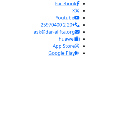
Facebook
X
Youtube
+20 2 25970400
ask@dar-alifta.org
huawei
App Store
Google Play