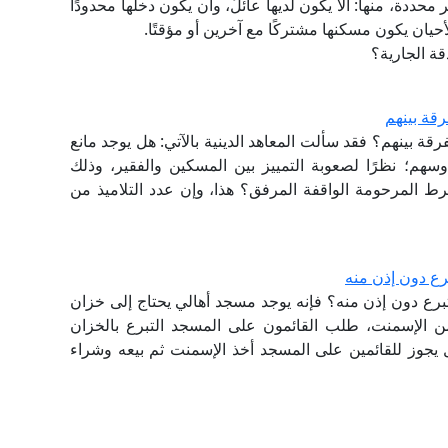
ر محددة، منها: ألا يكون لديها عائلٌ، وأن يكون دخلها محدودًا
يان يكون مسكنها مشتركًا مع آخرين أو مؤقتًا.
ة الجارية؟
قة بينهم
ة بينهم؟ فقد سألت المعاهد الدينية بالآتي: هل يوجد مانع
؛ نظرًا لصعوبة التمييز بين المسكين والفقير، وذلك
رط المرحومة الواقفة المرفق؟ هذا، وإن عدد التلاميذ من
رع دون إذن منه
برع دون إذن منه؟ فإنه يوجد مسجد أهالي يحتاج إلى خزان
من الإسمنت، طلب القائمون على المسجد التبرع بالخزان
ل يجوز للقائمين على المسجد أخذ الإسمنت ثم بيعه وشراء