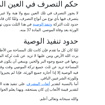
حكم التصرف في العين ال
لا يجوز التصرف في تلك العين ببيع ولا هبة ولا غير
يتصرف فيها بأي نوع من أنواع التصرف، ولمَّا كان ق
حدود ثلث التركة
وتنفذ الوصية
في هذا الثلث بدون توق
الورثة بعد وفاة الموصي. المادة 37 منه.
حدود تنفيذ الوصية
لمَّا كان كل ما تقدم فإن كانت تلك المساحة من الأطي
يرث الله الأرض ومن عليها لا تزيد عن ثلث تَرِكة 
ريعها في جميع وجوه البر والخير، وينبغي أن يكون في
المساحة تزيد عن ثلث جميع تركة الموصِي وقت وفاته ن
فيه الوصية إلا إذا أجازه جميع الورثة، فإذا لم يجيز
وللورثة الشرعيين الباقي.
أما بالنسبة لتقدير
أتعاب المشرف
على تنفيذ هذه ال
لتقدير قيمة الأتعاب إن كان يستحقه. وبهذا يعلم الجوا
والله سبحانه وتعالى أعلم.