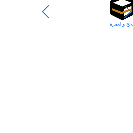
لحج والعمرة
رمضان