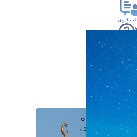
ب فتوى
تعلام عن فتوى
ز موعد
فتوى الهاتفية
َواقِيتُ الصَّـــلاة
اهرة · 09 أغسطس 2026 م