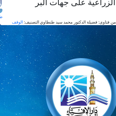
لزراعية على جهات البر
طل
من فتاوى:
فضيلة الدكتور محمد سيد طنطاوي
التصنيف:
الوقف
اس
حج
ال
م
الق