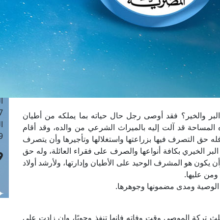
ا
 :43
ا
 :18
ا
 : 0
ا
7
ا
: 42
بر والخير؟ فقد أوصى رجل حال حياته بما يملكه من أطيان
ا
ان و16 قيراطًا و20 سهمًا، وهذه المساحة قد آلت إليه بالميراث الشرعي من والده، وقد أقام
 :7
 فله حق التصرف فيها بزراعتها واستغلالها وتأجيرها وأن يتصرف
البر الخيري بكافة أنواعها والصرف على فقراء العائلة، وله حق
 يكون هو المشرف الوحيد على الأطيان وإدارتها، ولأرشد أولاد
ومن عليها.
 الوصية ومدى مضمونها وجوهرها.
لث تركة الموصي وقت وفاته فإنها تنفذ وجوبًا، وإن زادت على