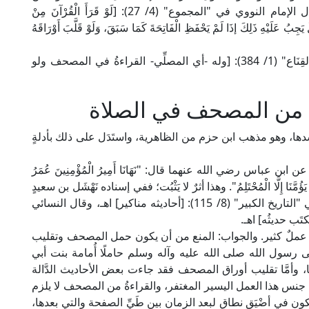
طريق النظر في مكتوبٍ كالمصحف كان جائزًا؛ قال الإمام النووي في "المجموع" (4/ 27): [لَوْ قَرَأَ الْقُرْآنَ مِنْ
جِبُ عَلَيْهِ ذَلِكَ إذَا لَمْ يَحْفَظِ الْفَاتِحَةَ كَمَا سَبَقَ، وَلَوْ قَلَّبَ أَوْرَاقَهُ
وقال العلامة منصور البُهُوتِي الحنْبلي في "كشَّاف القِنَاع" (1/ 384): [وله -أي المصلِّي- القراءةُ في المصحف ولو
ة من المصحف في الصلاة
ا، وهو مذهب ابن حزم من الظاهرية، واستَدَل على ذلك بأدلةٍ
أخرجه ابن أبي داود في كتاب "المصاحف" (655) عن ابن عباس رضي الله عنهما قال: "نَهَانَا أَمِيرُ الْمُؤْمِنِينَ عُمَرُ
َنْ يَؤُمَّنَا إِلَّا الْمُحْتَلِمُ". وهذا أثرٌ لا يَثْبُت؛ ففي إسناده نَهْشَل بن سعيدٍ
النيسابوري، وهو كذَّابٌ متروك، قال عنه البخاري في "التاريخ الكبير" (8/ 115): [أحاديثه مناكير] اهـ، وقال النسائي
 عملٌ كثير. والجواب: المنع من أن يكون حمل المصحف وتقليب
 صلى رسول الله صلى الله عليه وآله وسلم حاملًا أُمامة بنت أبي
 وأمَّا تقليب أوراق المصحف فقد جاءت بعض الأحاديث الدَّالة
جنس هذا العمل اليسير المغتفر، والقراءةُ من المصحف لا يلزم
ون في أضْيَقِ نطاق لبعد الزمان بين طَيِّ الصفحة والتي بعدها،