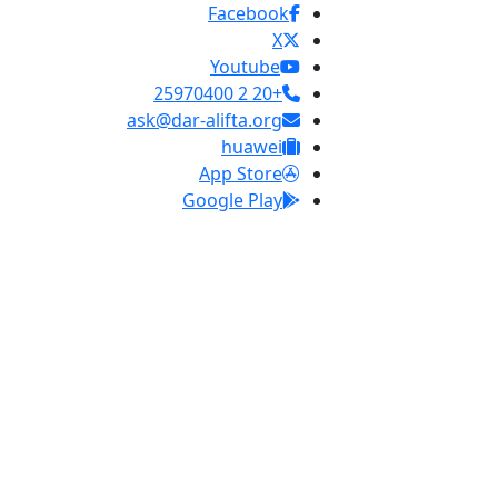
Facebook
X
Youtube
+20 2 25970400
ask@dar-alifta.org
huawei
App Store
Google Play