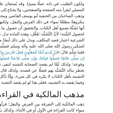
ولكون التقليب في ذاته عملًا يسيرًا، وقد يُستعا
المصلي ليقرأ منه الصفحة والصفحتين، ولا يحتاج إلى تق
وذهب الصاحبان من الحنفية أبو يوسف القاضي ومحم
مكروهةٌ مطلقًا سواء في ذلك الفرض والنفل، ولكنها ل
أنها تَشَبُّهٌ بصنيع أهل الكتاب. والتحقيق أن حصول ما
لحصول الشَّبَه؛ لأنَّ التَّشَبُّه: تَفَعُّل، وهذه الماد
الشرعية اعتبار قصد المكلف، ويدل على ذلك أيضًا ما
اشتكى رسول الله صلى الله عليه وآله وسلم فصلَّينا ورا
فلما سَلَّم قال: «
إنْ كِدتم آنفًا لَتَفعَلُونَ فِعلَ فارسَ وا
إن صلَّى قائمًا فصلُّوا قيامًا، وإن صلَّى قاعدًا فصلُّوا ق
وقوعه؛ ولذلك لَمَّا لم يقصد الصحابة التشبه انت
التشبيه بأهل الكتاب لا يكره في كل شيء، وإنَّا نأكل 
وفيما يقصد به التشبيه، فعلى هذا لو لم يقصد التشبه لا
مذهب المالكية في القراء
ذهب المالكية إلى التفرقة بين الفرض والنفل؛ فرأ
سواء كانت القراءة في الأول أو في الأثناء، وكذلك يكره