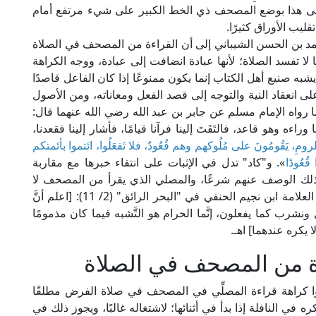
ن على هذا بوضع المصحف ذي الخط الكبير على شيء مرتفع أمام
ليب الأوراق كثيرًا.
د بن الحسن الشيباني إلى أن القراءة من المصحف في الصلاة
ا تفسد الصلاة؛ لأنها عبادة انضافت إلى عبادة، ووجه الكراهة
 يشبه صنيع أهل الكتاب إنما يكون ممنوعًا إذا كان الفاعل قاصدًا
ة تدل على انعقاد النية والتوجه إلى قصد الفعل ومعاناته، ومن الأصول
 رواه الإمام مسلم عن جابر بن عبد الله رضي الله عنهما قال:
ءه وهو قاعد، فالتَفَتَ إلينا فرآنا قيامًا، فأشار إلينا فقعدنا،
لرومِ، يَقُومُونَ على مُلُوكهم وهم قُعُودٌ، فلا تَفعَلُوا، ائتموا بأئمتكم
ُعُودًا
». و"كاد" تدل في الإثبات على انتفاء خبرها مع مقاربة
فى ذلك الوصف عنهم شرعًا، والمصلي الذي يقرأ من المصحف لا
يخطر بباله التَّشَبُّه بهم فضلًا عن قصده، ولذلك قال العلامة ابن نجيم الحنفي في "البحر الرائق" (2/ 11): [اعلم أنَّ
ونشرب كما يفعلون، إنَّما الحرام هو التَّشبه فيما كان مذمومًا
 يكره عندهما] اهـ.
ة من المصحف في الصلاة
وا كراهة قراءة المصلِّي في المصحف في صلاة الفرض مطلقًا
 في النافلة إذا بدأ في أثنائها؛ لاشتغاله غالبًا، ويجوز ذلك في