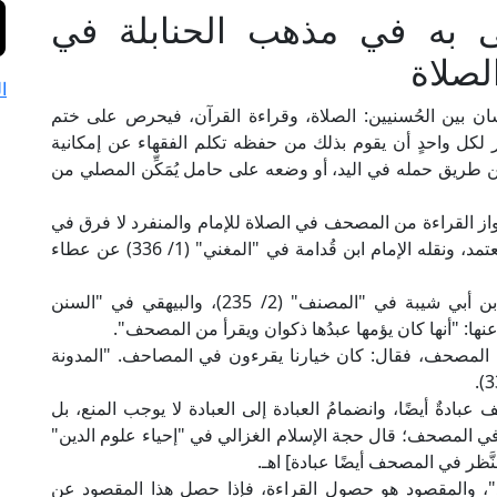
َى به في مذهب الحنابلة في
لصلاة
ا
سان بين الحُسنيين: الصلاة، وقراءة القرآن، فيحرص على ختم
 لكل واحدٍ أن يقوم بذلك من حفظه تكلم الفقهاء عن إمكانية
 طريق حمله في اليد، أو وضعه على حامل يُمَكِّن المصلي من
از القراءة من المصحف في الصلاة للإمام والمنفرد لا فرق في
ذلك بين فرض ونفل وبين حافظ وغيره، وهذا هو المعتمد، ونقله الإمام ابن قُدامة في "المغني" (1/ 336) عن عطاء
وفي صحيح البخاري معلَّقًا بصيغة الجزم، ووصله ابن أبي شيبة في "المصنف" (2/ 235)، والبيهقي في "السنن
ي المصحف، فقال: كان خيارنا يقرءون في المصاحف. "المدونة
ادةٌ أيضًا، وانضمامُ العبادة إلى العبادة لا يوجب المنع، بل
 في المصحف؛ قال حجة الإسلام الغزالي في "إحياء علوم الدين"
"، والمقصود هو حصول القراءة، فإذا حصل هذا المقصود عن