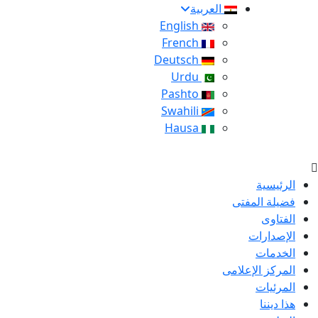
العربية
English
French
Deutsch
Urdu
Pashto
Swahili
Hausa
الرئيسية
فضيلة المفتى
الفتاوى
الإصدارات
الخدمات
المركز الإعلامى
المرئيات
هذا ديننا