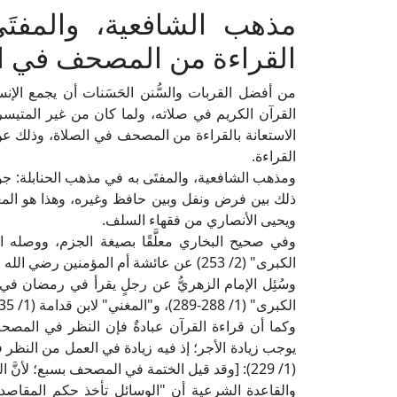
مذهب الشافعية، والمفت
القراءة من المصحف في ا
من أفضل القربات والسُّنن الحَسَنات أن يجمع الإن
القرآن الكريم في صلاته، ولما كان من غير المتيسر
الاستعانة بالقراءة من المصحف في الصلاة، وذلك عن
القراءة.
ومذهب الشافعية، والمفتَى به في مذهب الحنابلة: جو
ويحيى الأنصاري من فقهاء السلف.
الكبرى" (2/ 253) عن عائشة أم المؤمنين رضي الله عنها: "أنها كان يؤمها عبدُها ذكوان ويقرأ من المصحف".
وسُئِل الإمام الزهريُّ عن رجلٍ يقرأ في رمضان ف
الكبرى" (1/ 288-289)، و"المغني" لابن قدامة (1/ 335).
وكما أن قراءة القرآن عبادةٌ فإن النظر في المصحف عب
يوجب زيادة الأجر؛ إذ فيه زيادة في العمل من النظر
(1/ 229): [وقد قيل الختمة في المصحف بسبع؛ لأنَّ النَّظر في المصحف أيضًا عبادة] اهـ.
والقاعدة الشرعية أن "الوسائل تأخذ حكم المقاصد