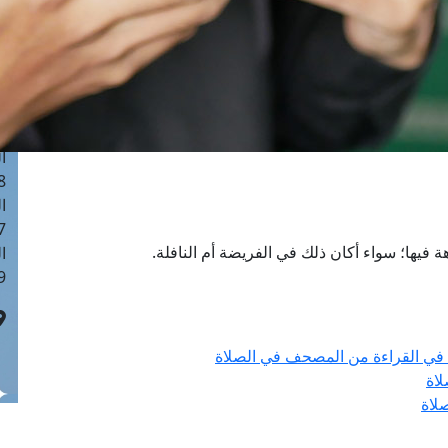
ا
 :40
ا
 :17
ا
 : 1
ا
8
ا
: 45
هة فيها؛ سواء أكان ذلك في الفريضة أم النافلة.
ا
 :10
ة في القراءة من المصحف في الصلاة
اة
لاة