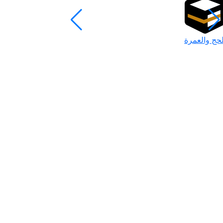
لحج والعمرة
رمضان