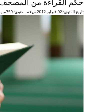
حكم القراءة من المصحف أث
تاريخ الفتوى:
02 فبراير 2012 م
رقم الفتوى:
759
من ف