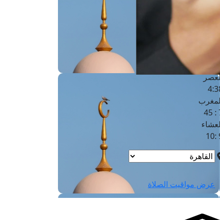
لفجر
4
لشروق
6
لظهر
1
لعصر
4:3
لمغرب
7 
لعشاء
9
عرض مواقيت الصلاة