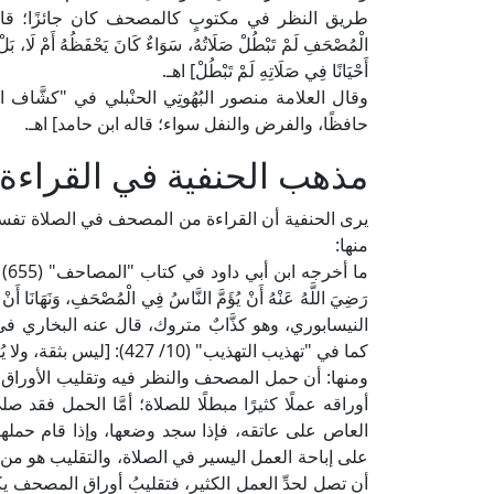
الْمُصْحَفِ لَمْ تَبْطُلْ صَلَاتُهُ، سَوَاءٌ كَانَ يَحْفَظُهُ أَمْ لَا، بَلْ يَ
أَحْيَانًا فِي صَلَاتِهِ لَمْ تَبْطُلْ] اهـ.
حافظًا، والفرض والنفل سواء؛ قاله ابن حامد] اهـ.
مذهب الحنفية في القراء
يرى الحنفية أن القراءة من المصحف في الصلاة تفسده
منها:
ما 
رَضِيَ اللَّهُ عَنْهُ أَنْ يُؤَمَّ النَّاسُ فِي الْمُصْحَفِ، وَنَهَانَا أ
كما في "تهذيب التهذيب" (10/ 427): [ليس بثقة، ولا يُكتَب حديثُه] اهـ.
ومنها: أن حمل المصحف والنظر فيه وتقليب الأوراق
أوراقه عملًا كثيرًا مبطلًا للصلاة؛ أمَّا الحمل فقد
العاص على عاتقه، فإذا سجد وضعها، وإذا قام حملها،
على إباحة العمل اليسير في الصلاة، والتقليب هو من 
أن تصل لحدِّ العمل الكثير، فتقليبُ أوراق المصحف يك