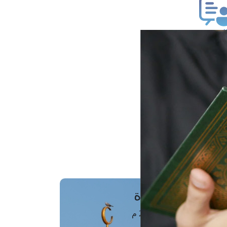
ب فتوى
تعلام عن فتوى
ز موعد
فتوى الهاتفية
َواقِيتُ الصَّـــلاة
اهرة · 06 أغسطس 2026 م