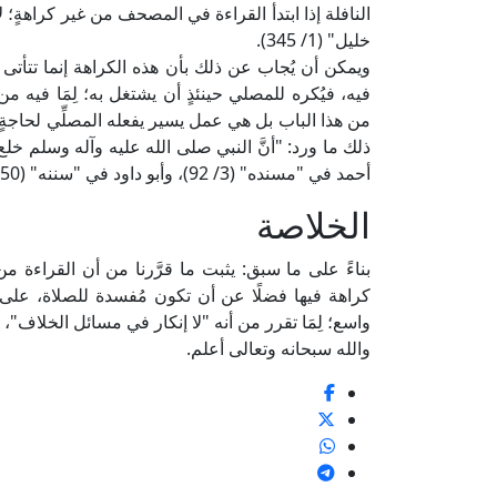
النافلة إذا ابتدأ القراءة في المصحف من غير كراهةٍ؛
خليل" (1/ 345).
ويمكن أن يُجاب عن ذلك بأن هذه الكراهة إنما تتأتى 
فيه، فيُكره للمصلي حينئذٍ أن يشتغل به؛ لِمَا فيه
من هذا الباب بل هي عمل يسير يفعله المصلِّي لحاجةٍ
ذلك ما ورد: "أنَّ النبي صلى الله عليه وآله وسلم خلع نع
أحمد في "مسنده" (3/ 92)، وأبو داود في "سننه" (650) عن أبي سعيد الخدري رضي الله عنه.
الخلاصة
بناءً على ما سبق: يثبت ما قرَّرنا من أن القراءة
كراهة فيها فضلًا عن أن تكون مُفسدة للصلاة، على أنّ
واسع؛ لِمَا تقرر من أنه "لا إنكار في مسائل الخلاف"، 
والله سبحانه وتعالى أعلم.