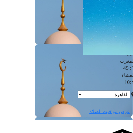
لفجر
4
لشروق
6
لظهر
1
لعصر
4:3
لمغرب
7 
لعشاء
9
عرض مواقيت الصلاة