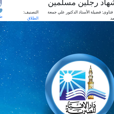
شهاد رجلين مسلمين
فتاوى:
فضيلة الأستاذ الدكتور علي جمعة
التصنيف:
طل
د
الطلاق
اس
حج
ال
م
الق