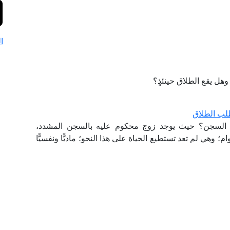
ا
هل يقع الطلاق حينئذٍ؟
لب الطلاق
السجن؟ حيث يوجد زوج محكوم عليه بالسجن المشدد،
وهي لم تعد تستطيع الحياة على هذا النحو؛ ماديًّا ونفسيًّا