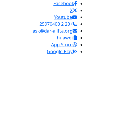
Facebook
X
Youtube
+20 2 25970400
ask@dar-alifta.org
huawei
App Store
Google Play