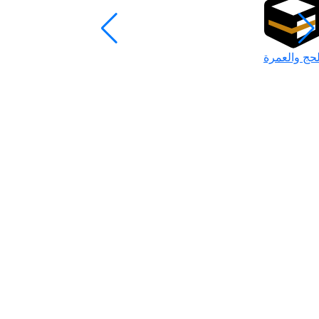
لحج والعمرة
رمضان