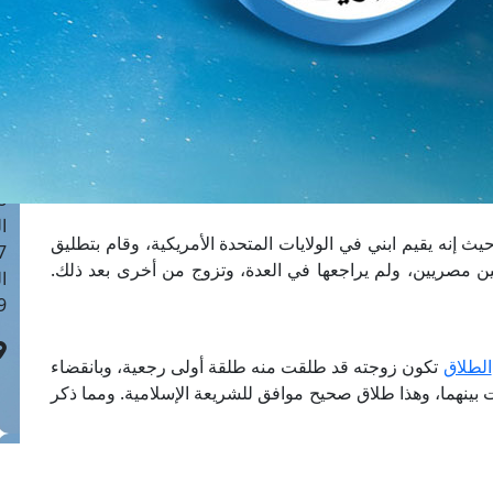
ا
 :40
ا
 :17
ا
 : 1
ا
8
ا
 إنه يقيم ابني في الولايات المتحدة الأمريكية، وقام بتطليق
: 45
ن مصريين، ولم يراجعها في العدة، وتزوج من أخرى بعد ذلك.
ا
 :10
الطلاق
تكون زوجته قد طلقت منه طلقة أولى رجعية، وبانقضاء
ت بينهما، وهذا طلاق صحيح موافق للشريعة الإسلامية. ومما ذكر