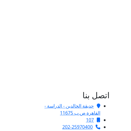
اتصل بنا
حديقة الخالدين - الدراسة -
القاهرة ص.ب 11675
107
202-25970400