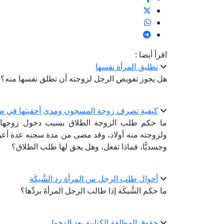
اقرأ أيضا :
تطليق المرأة نفسها
هل يجوز تفويض الرجل لزوجته أن تطلق نفسها منه؟ و
كيفية تصرف زوجة المسجون ومدى أحقيتها في ط
ما حكم طلب الزوجة الطلاق بسبب دخول زوجها 
ولزوجته منه أولاد، وقد مضى من مدة سجنه عدة أعوام؛ 
وجسديًّا، فماذا تفعل، وهل يحق لها طلب الطلاق؟
أحوال طلب الرجل من المرأة رد الشَّبكَة
ما حكم الشَّبكَة إذا طالب الرجل المرأةَ بردِّها؟
حقوق المطلقة الكتابية بعد الدخول