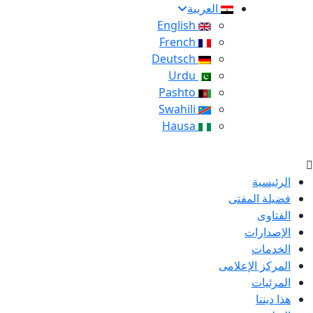
العربية
English
French
Deutsch
Urdu
Pashto
Swahili
Hausa
الرئيسية
فضيلة المفتى
الفتاوى
الإصدارات
الخدمات
المركز الإعلامى
المرئيات
هذا ديننا