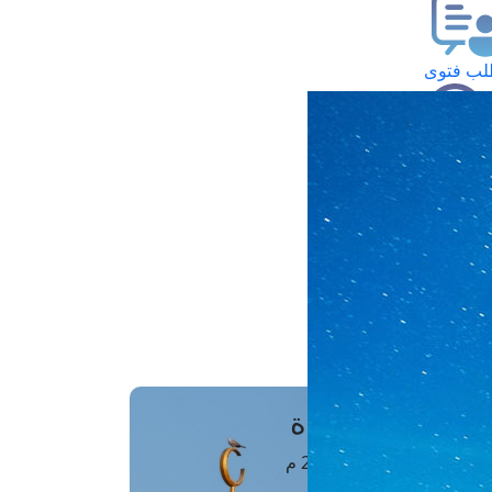
ب فتوى
تعلام عن فتوى
ز موعد
فتوى الهاتفية
َواقِيتُ الصَّـــلاة
اهرة · 06 أغسطس 2026 م