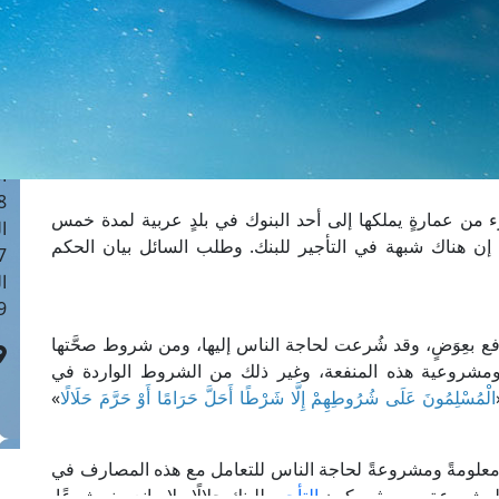
ا
 :41
ا
 :17
ا
 : 1
ا
8
 من عمارةٍ يملكها إلى أحد البنوك في بلدٍ عربية لمدة خمس
ا
ن هناك شبهة في التأجير للبنك. وطلب السائل بيان الحكم
: 44
ا
 :9
ع بعِوَضٍ، وقد شُرعت لحاجة الناس إليها، ومن شروط صحَّتها
، ومشروعية هذه المنفعة، وغير ذلك من الشروط الواردة في
الْمُسْلِمُونَ عَلَى شُرُوطِهِمْ إِلَّا شَرْطًا أَحَلَّ حَرَامًا أَوْ حَرَّمَ حَلَالًا
»
 معلومةً ومشروعةً لحاجة الناس للتعامل مع هذه المصارف في
المشروعة، ومن ثم يكون
التأجير
للبنك حلالًا ولا مانع منه شرعًا.