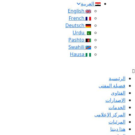
العربية
English
French
Deutsch
Urdu
Pashto
Swahili
Hausa
الرئيسية
فضيلة المفتى
الفتاوى
الإصدارات
الخدمات
المركز الإعلامى
المرئيات
هذا ديننا