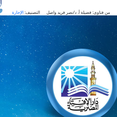
من فتاوى:
فضيلة أ. د/نصر فريد واصل
التصنيف:
الإجارة
طل
اس
حج
ال
م
الق