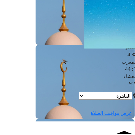
لفجر
4
لشروق
6
لظهر
1
لعصر
4:3
لمغرب
7 
لعشاء
9
عرض مواقيت الصلاة