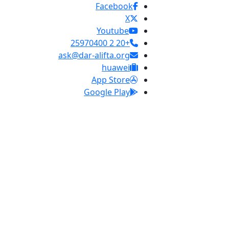
Facebook
X
Youtube
+20 2 25970400
ask@dar-alifta.org
huawei
App Store
Google Play