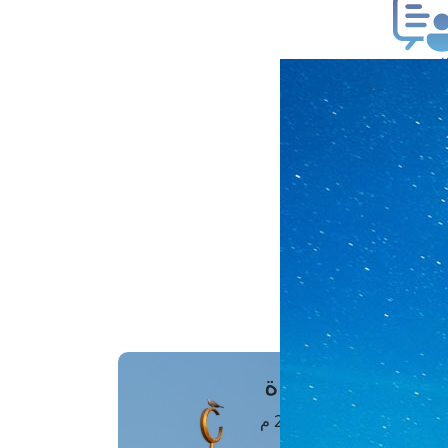
ب فتوى
تعلام عن فتوى
ز موعد
فتوى الهاتفية
َواقِيتُ الصَّـــلاة
اهرة · 07 أغسطس 2026 م