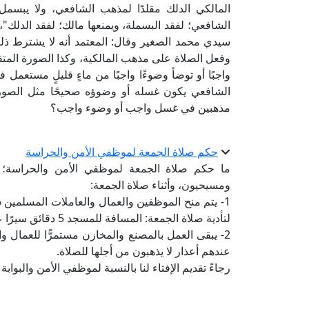
المالكي الدلك مقلدًا ‏لمذهب الشافعي، ولا يبسمل م
الشافعي؛ لفقد البسملة، ‏ويمنعها مالك؛ لفقد الدلك"،
سيدي محمد الصغير ‏وقال: المعتمد أنه لا يشترط ذ
وفعل الصلاة ‏على مذهب المالكية، وكذا الصورة ‏المتق
واجبًا أو توضأ ‏وضوءًا واجبًا من ماءٍ قليلٍ مستعمل
الشافعي ‏يكون غسله أو وضوؤه صحيحًا مثل ‏الصورت
مذهبين في غسل واجب أو ‏وضوء واجب؟
حكم صلاة الجمعة لموظفي الأمن والحراسة
ما حكم صلاة الجمعة لموظفي الأمن والحراسة؛
ومسيحيون، وأثناء صلاة الجمعة:
1- يتم منح الموظفين والعمال والعاملات المسلمين 
لتأدية صلاة الجمعة: المسافة للمسجد 5 دقائق سيرًا على الأقدام.
2- يبقى العمل بالمصنع والمخازن مستمرًّا للعمال 
عندهم أعذار لا يذهبون من أجلها للصلاة.
رجاءً تقديم الإفتاء لنا بالنسبة لموظفي الأمن والبوا