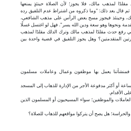
قلدًا ‏لمذهب مالك، فلا يجوز؛ لأن الصلاة ‏حينئذٍ يمنعها
 ثم قال بعد ‏ذلك: "وما ذكروه من اشتراط عدم ‏التلفيق رده
لك، ‏وحينئذ فيجوز مسح بعض الرأس ‏على مذهب الشافعي،
دمة ونحوها وهو سعة ودين الله ‏يسر".‏ فهل لو اغتسل غسلًا
 ‏في رفع حدث مقلدًا لمذهب مالك ‏وترك الدلك مقلدًا لمذهب
ين المتقدمتين؟ وهل يجوز التلفيق في قضية ‏واحدة بين
 فمنشأتنا يعمل بها موظفون وعمال وعاملات مسلمون
ساعة أو أكثر مدفوعة الأجر من الإدارة للذهاب إلى المسجد
والعاملات والموظفين؛ سواء المسيحيون أو المسلمون الذين
بة والحراسة؛ هل يصح أن يتركوا مواقعهم للذهاب للصلاة؟