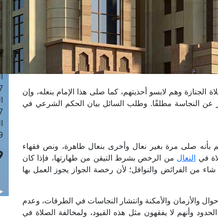
ا
 :42
ا
 :18
ا
 : 1
ا
7
لاة الجنازة وهم لابسو أحذيتهم، كما صلى هذا الإمام بنعله، وإن
ا
رز عن النجاسة مطلقًا. وطلب السائل بيان الحكم الشرعي في
: 43
ا
 :8
لم بأنه صلى مرة بغير نعال وأخرى بنعال طاهرة، ونص فقهاء
لاة في
النعال
من الرخص بشرط التيقن من طهارتها، فإذا كان
شاء من الفرائض والنوافل؛ لأن رخصة الجواز يجوز العمل بها
الأحوال والأزمان والأمكنة وانتشار النجاسات في الطرقات، وعدم
حدود وأنهم لا يفقهون مثل هذه القيود، ولمخالفة الصلاة في