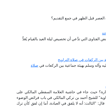
ة العصر قبل الظهر في جمع التقديم؟
عة
تاوى التي تدَّعي أن تخصيص ليلة العيد بالقيام يُعَدُّ
 بين الركعات في صلاة التراويح
ه وآله وسلم بهيئة جماعية بين الركعات في
صلاة
رة؟ حيث جاء في حاشية العلامة السفطي المالكي ‏على
وية" للشيخ أحمد بن ‏تركي المالكي في باب فرائض ‏الوضوء
ال: ‏‏"الثالث: أنه لا يلفق في العبادة، أما إن ‏لفق كأن ترك