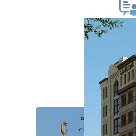
ب فتوى
تعلام عن فتوى
ز موعد
فتوى الهاتفية
َواقِيتُ الصَّـــلاة
اهرة · 08 أغسطس 2026 م