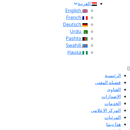
العربية
English
French
Deutsch
Urdu
Pashto
Swahili
Hausa
الرئيسية
فضيلة المفتى
الفتاوى
الإصدارات
الخدمات
المركز الإعلامى
المرئيات
هذا ديننا