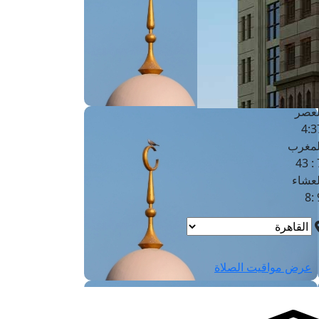
لفجر
4
لشروق
6
لظهر
1
لعصر
4:3
لمغرب
7 
لعشاء
9
عرض مواقيت الصلاة