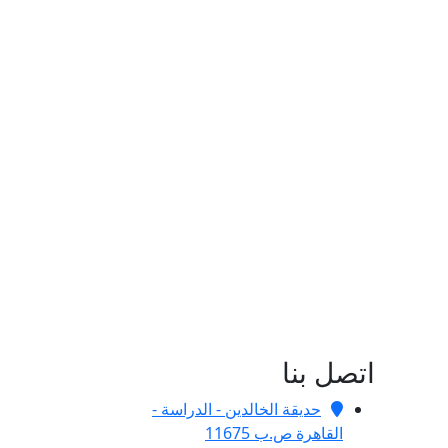
اتصل بنا
حديقة الخالدين - الدراسة -
القاهرة ص.ب 11675