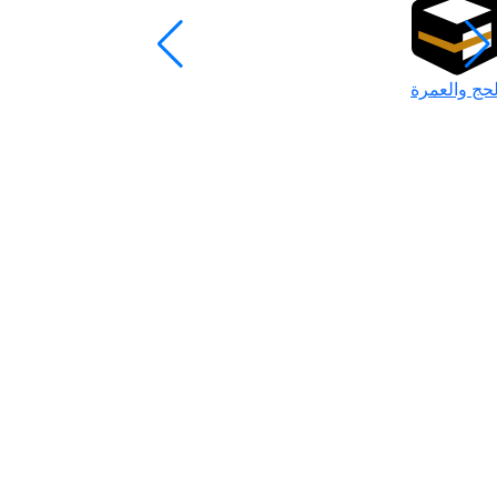
لحج والعمرة
رمضان