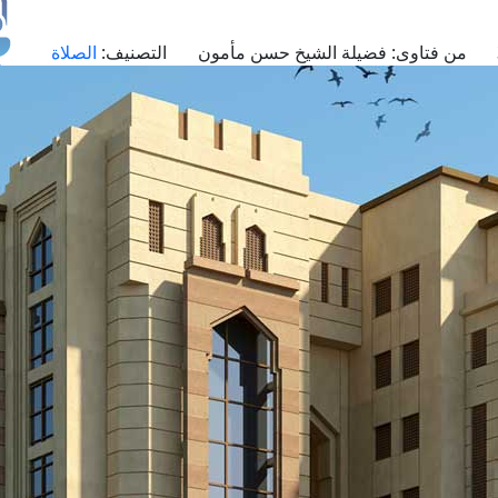
من فتاوى:
فضيلة الشيخ حسن مأمون
التصنيف:
الصلاة
طل
اس
حج
ال
م
الق