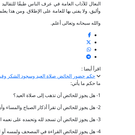
النعال للآداب العامة في عرف الناس طبقًا للتقاليد 
وأليق، ولا يفتى بها للعامة على الإطلاق. ومن هذا يع
والله سبحانه وتعالى أعلم.
اقرأ أيضا :
حكم حضور الحائض صلاة العيد وسجود الشكر وقرا
ما حكم ما يأتي:
1- هل يجوز للحائض أن تذهب إلى صلاة العيد؟
2- هل يجوز للحائض أن تقرأ أذكار الصباح والمساء وأن تمسك بالمسبحة؟
3- هل يجوز للحائض أن تسجد لله وتحمده على نعمه الكثيرة؟
4- هل يجوز للحائض القراءة في المصحف ولمسه أو لمسه بشيء مثل المناديل أو القفاز؟