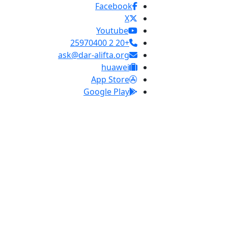
Facebook
X
Youtube
+20 2 25970400
ask@dar-alifta.org
huawei
App Store
Google Play