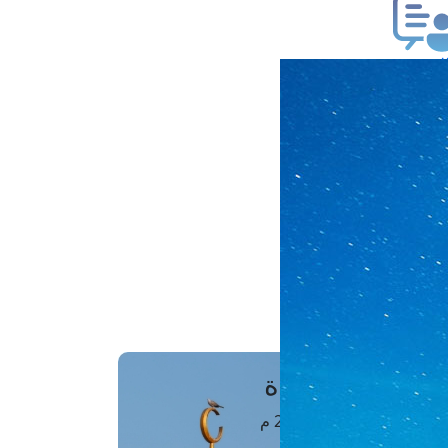
ب فتوى
تعلام عن فتوى
ز موعد
فتوى الهاتفية
َواقِيتُ الصَّـــلاة
اهرة · 07 أغسطس 2026 م