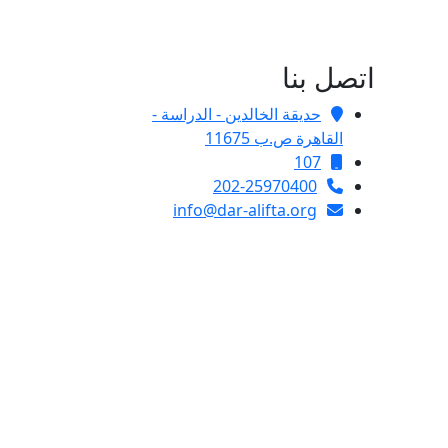
اتصل بنا
حديقة الخالدين - الدراسة -
القاهرة ص.ب 11675
107
202-25970400
info@dar-alifta.org