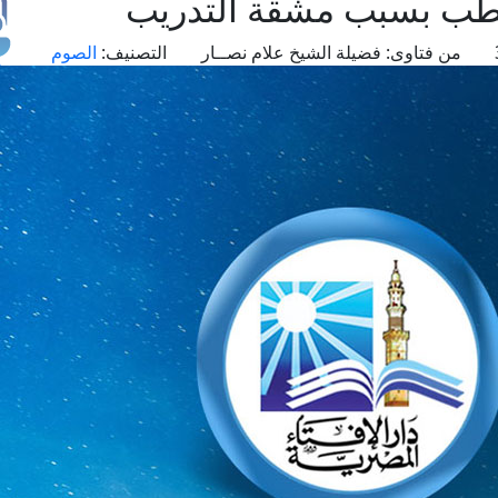
لطب بسبب مشقة التدريب
من فتاوى:
فضيلة الشيخ علام نصــار
التصنيف:
الصوم
طل
اس
حج
ال
م
الق