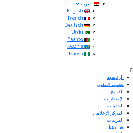
العربية
English
French
Deutsch
Urdu
Pashto
Swahili
Hausa
الرئيسية
فضيلة المفتى
الفتاوى
الإصدارات
الخدمات
المركز الإعلامى
المرئيات
هذا ديننا