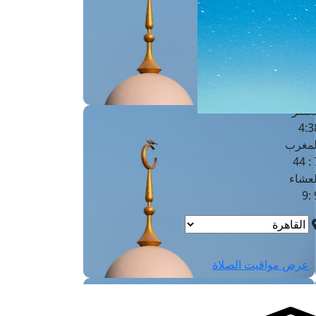
لفجر
4
لشروق
6
لظهر
1
لعصر
4:3
لمغرب
7 
لعشاء
9
عرض مواقيت الصلاة