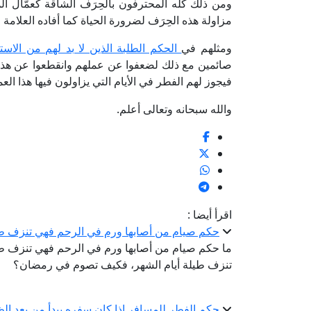
ومن ذلك كله المحترفون بالحِرَف الشاقة كعمَّال ال
مزاولة هذه الحِرَف لضرورة الحياة كما أفاده العلامة 
ومثلهم في
الحكم الطلبة الذين لا بد لهم من الاستم
صائمين مع ذلك لضعفوا عن عملهم وانقطعوا عن هذا ا
فيجوز لهم الفطر في الأيام التي يزاولون فيها هذا ال
والله سبحانه وتعالى أعلم.
اقرأ أيضا :
حكم صيام من أصابها ورم في الرحم فهي تنزف 
ما حكم صيام من أصابها ورم في الرحم فهي تنزف ط
تنزف طيلة أيام الشهر، فكيف تصوم في رمضان؟
حكم الفطر للمسافر إذا كان سفره يبدأ من بعد ال