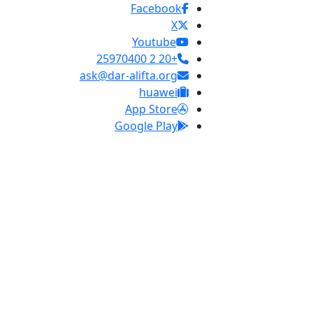
Facebook
X
Youtube
+20 2 25970400
ask@dar-alifta.org
huawei
App Store
Google Play