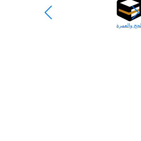
لحج والعمرة
رمضان