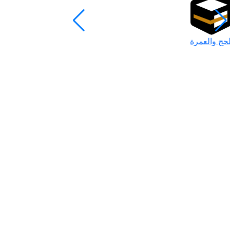
لحج والعمرة
رمضان