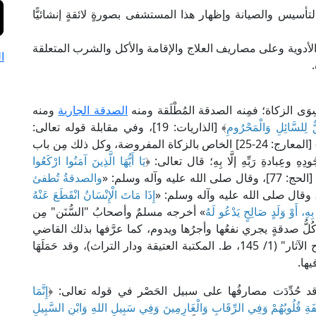
والتأسيس والصيانة وإظهار هذا المستشفى بصورةٍ لائقةٍ إنشائيًّا
الأدوية وعلى مصاريف العلاج والإقامة والأكل والشرب المتعلقة
ا
 سِوَى الزكاة؛ فمِنه الصدقة المُطْلَقة ومنه
الصدقة الجارية
ومنه
ٌ لِلسَّائِلِ وَالْمَحْرُومِ
﴾ [الذاريات: 19]، وفي مقابلة قوله تعالى:
﴾ [المعارج: 24-25] الخاص بالزكاة المفروضة، وكل ذلك مِن باب
ِهِ وعِبادةِ رَبِّهِ إلَّا بِهِ؛ قال تعالى: ﴿
يَا أَيُّهَا الَّذِينَ آمَنُوا ارْكَعُوا
ج: 77]، وقال صلى الله عليه وآله وسلم: «
والصدقةُ تُطفئ
 وقال صلى الله عليه وآله وسلم: «
إِذَا مَاتَ الْإِنْسَانُ انْقَطَعَ عَنْهُ
 بِهِ، أَوْ وَلَدٍ صَالِحٍ يَدْعُو لَهُ
» أخرجه مسلمٌ وأصحابُ "السُّنَن" مِن
ُّ صدقةٍ يجري نفعُها وأجرُها ويدوم، كما عرَّفها بذلك القاضي
عياض المالكي في كتابه "مشارق الأنوار على صحاح الآثار" (1/ 145، ط. المكتبة العتيقة ودار التراث)، وقد حَمَلَهَا
ها.
 حُدِّدَت مصارفُها على سبيل الحَصْر في قوله تعالى: ﴿
إِنَّمَا
َلَّفَةِ قُلُوبُهُمْ وَفِي الرِّقَابِ وَالْغَارِمِينَ وَفِي سَبِيلِ اللهِ وَابْنِ السَّبِيلِ