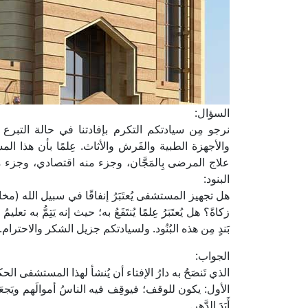
السؤال:
نرجو مِن سيادتكم التكرم بإفادتنا في حالة التب
والأجهزة الطبية والفَرش والأثاث. عِلمًا بأن هذا ا
علاج المرضى بِالمَجَّان، وجزء منه اقتصادي، وجزء م
البنود:
هل تجهيز المستشفى يُعتَبَرُ إنفاقًا في سبيل الله (مخارج 
زكاةً؟ هل يُعتَبَرُ عِلمًا يُنتَفَعُ به؛ حيث إنه يَتِمُّ به
بَندٍ مِن هذه البُنُود. ولسيادتكم جزيل الشكر والاحترام.
الجواب:
الذي تَنصَحُ به دارُ الإفتاء أن يُنشأ لهذا المستشفى الحكو
الأول: يكون للوقف؛ فيوقِف فيه الناسُ أموالَهم ويَجعَلُون ر
أَبَدَ الدَّهر.