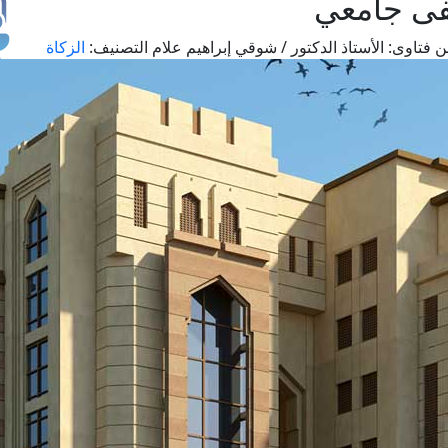
فى جامعي
 فتاوى:
الأستاذ الدكتور / شوقي إبراهيم علام
التصنيف:
الزكاة
طل
اس
حج
ال
م
الق