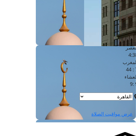
لفجر
4
لشروق
6
لظهر
1
لعصر
4:3
لمغرب
7 
لعشاء
9
عرض مواقيت الصلاة