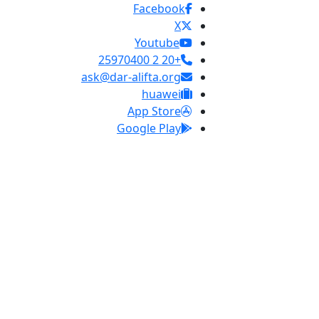
Facebook
X
Youtube
+20 2 25970400
ask@dar-alifta.org
huawei
App Store
Google Play