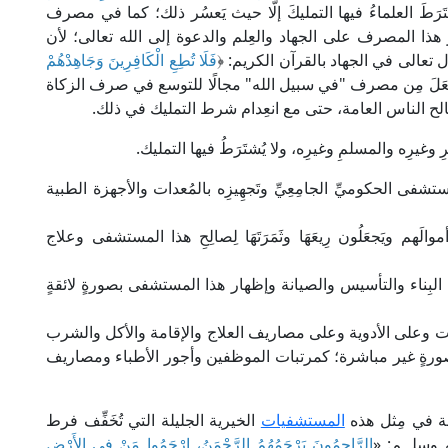
ة: 60]، واشتَرَطَ العلماءُ فيها التمليكَ إلَّا حيث يَعسُر ذلك؛ كما في مصرف
ر هذا المصرف على الجهاد والعِلم والدعوة إلى الله تعالى؛ لأن
 تعالى في الجهاد بالقرآن الكريم: ﴿
فَلَا تُطِعِ الْكَافِرِينَ وَجَاهِدْهُمْ
ضَ العلماء جَعَلَ مِن مصرف "في سبيل الله" مجالًا للتوسع في صرف الزكاة
مصالح الناس العامة، حتى مع انعِدام شرط التمليك في ذلك.
 وغيرِه والمسلمِ وغيرِه، ولا يُشتَرَطُ فيها التمليك.
تشفى الحكوميِّ الجامِعِيِّ وتَجهِيزِه بالمُعدات والأجهزة الطبية
م ويَجعَلُون رِيعَهَا وثَمَرَتَهَا لِصالِحِ هذا المستشفى وعلاج
 البِناء والتأسيس والصيانة وإظهار هذا المستشفى بصورةٍ لائقةٍ
ات وعلى الأدوية وعلى مصاريف العلاج والإقامة والأكل والشرب
بصورةٍ غير مباشرة؛ كمرتبات الموظفين وأجور الأطباء ومصاريف
مة في مِثل هذه
المستشفيات
الخيرية الجليلة التي تُخَفِّف فرط
 وسلــم: «
الرَّاحِمُونَ يَرْحَمُهُمُ الرَّحْمَنُ، ارْحَمُوا مَنْ فِي الأَرْضِ