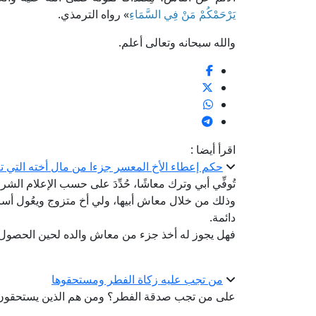
يَرْحَمْكُمْ مَنْ فِي السَّمَاءِ
» رواه الترمذي.
والله سبحانه وتعالى أعلم.
اقرأ أيضا :
حكم إعطاء الأخ المعسر جزءا من مال أخته التي 
تُوفِّي أبي وترك معاشًا، حُدِّدَ على حسب الإعلام الش
وذلك من خلال معاش أبيها، ولي أخ متزوج ويعُول أسر
دائمة.
فهل يجوز له أخذ جزء من معاش والده لحين الحصول 
من تجب عليه زكاة الفطر ومستحقوها
على من تجب صدقة الفطر؟ ومن هم الذين يستحقون