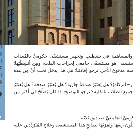
ا
 :41
ا
 :17
ا
 : 1
ا
8
رع والمساهمة في تشطيب وتجهيز مستشفًى حكوميٍّ بالمُعدات
ا
لمستشفى هو مستشفًى جامعي لِجِراحات القلب، ومِن أنشِطَتِها:
: 44
نه مدفوع الأجر. نرجو إفادتنا؛ هل هذا يدخل تحت أيٍّ مِن هذه
ا
 :9
الزكاة)؟ هل يُعتَبَرُ صدقةً جارية؟ هل يُعتَبَرُ صدقة؟ هل يُعتَبَرُ
 تعليمُ جميع الطلاب بالكلية؟ نرجو التوضيح إذا كان يَصلُحُ في أكثر مِن
ميِّ الجامِعِيِّ صناديق ثلاثة:
ِيعَهَا وثَمَرَتَهَا لِصالِحِ هذا المستشفى وعلاج المُتَرَدِّدِين عليه