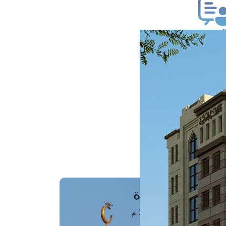
ب فتوى
تعلام عن فتوى
ز موعد
فتوى الهاتفية
َواقِيتُ الصَّـــلاة
اهرة · 07 أغسطس 2026 م