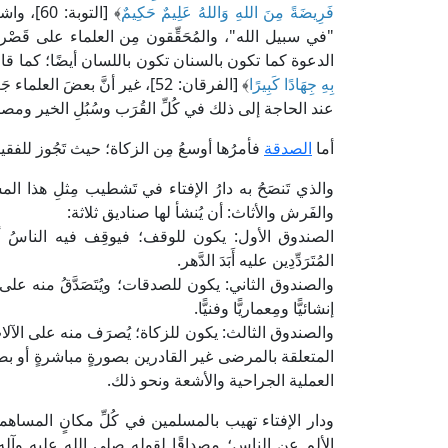
فَرِيضَةً مِنَ اللهِ وَاللهُ عَلِيمٌ حَكِيمٌ
﴾ [التوب
"في سبيل الله"، والمُحَقِّقون مِن العلماء على قَصْ
الدعوة كما تكون بالسنان تكون باللسان أيضًا؛ كما قال
بِهِ جِهَادًا كَبِيرًا
﴾ [الفرقان: 52]، غير أنَّ بع
عند الحاجة إلى ذلك في كُلِّ القُرَب وسُبُلِ الخير و
أما
الصدقة
فأمرُها أوسعُ مِن الزكاة؛ حيث تَجُوز للفقيرِ
والذي تَنصَحُ به دارُ الإفتاء في تَشطيب مِثلِ هذا المس
والفَرش والأثاث: أن يُنشأ لها صناديق ثلاثة:
الصندوق الأول: يكون للوقف؛ فيوقِف فيه الناسُ أموالَه
المُتَرَدِّدِين عليه أَبَدَ الدَّهر.
والصندوق الثاني: يكون للصدقات؛ ويُتَصَدَّقُ منه على
إنشائيًّا ومِعماريًّا وفنيًّا.
والصندوق الثالث: يكون للزكاة؛ يُصرَف منه على الآل
المتعلقة بالمرضى غير القادرين بصورةٍ مباشرةٍ أو 
العملية الجراحية والأشعة ونحو ذلك.
ودار الإفتاء تهيب بالمسلمين في كُلِّ مكانٍ المساه
الألم عن الناس؛ مِصداقًا لقوله صلى الله عليه وآله