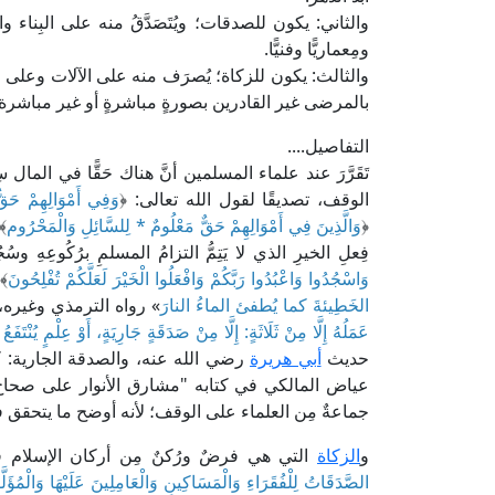
والثاني: يكون للصدقات؛ ويُتَصَدَّقُ منه على البِناء 
ومِعماريًّا وفنيًّا.
والثالث: يكون للزكاة؛ يُصرَف منه على الآلات وعلى 
بالمرضى غير القادرين بصورةٍ مباشرةٍ أو غير مباشرة.
التفاصيل....
تَقَرَّرَ عند علماء المسلمين أنَّ هناك حَقًّا في المال
الوقف، تصديقًا لقول الله تعالى: ﴿
وَفِي أَمْوَالِهِمْ حَقّ
﴿
وَالَّذِينَ فِي أَمْوَالِهِمْ حَقٌّ مَعْلُومٌ * لِلسَّائِلِ وَالْمَحْرُوم
فِعلِ الخيرِ الذي لا يَتِمُّ التزامُ المسلمِ برُكُوعِهِ وسُجُود
وَاسْجُدُوا وَاعْبُدُوا رَبَّكُمْ وَافْعَلُوا الْخَيْرَ لَعَلَّكُمْ تُفْلِحُونَ
﴾ [الح
الخَطِيئةَ كما يُطفئ الماءُ النارَ
» رواه الترمذي وغيره،
عَمَلُهُ إِلَّا مِنْ ثَلَاثَةٍ: إِلَّا مِنْ صَدَقَةٍ جَارِيَةٍ، أَوْ عِلْمٍ يُنْتَفَعُ
حديث
أبي هريرة
رضي الله عنه، والصدقة الجارية: كُل
جماعةٌ مِن العلماء على الوقف؛ لأنه أوضح ما يتحقق في
و
الزكاة
التي هي فرضٌ ورُكنٌ مِن أركان الإسلام قد
الصَّدَقَاتُ لِلْفُقَرَاءِ وَالْمَسَاكِينِ وَالْعَامِلِينَ عَلَيْهَا وَالْمُؤ