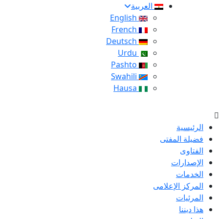
العربية
English
French
Deutsch
Urdu
Pashto
Swahili
Hausa
الرئيسية
فضيلة المفتى
الفتاوى
الإصدارات
الخدمات
المركز الإعلامى
المرئيات
هذا ديننا