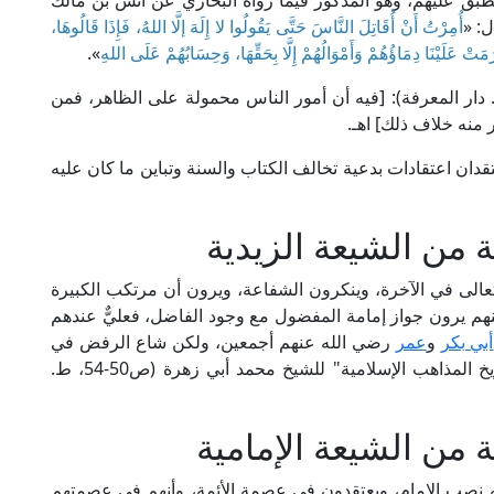
نطبق عليهم، وهو المذكور فيما رواه البخاري عن أنس بن مالك
ل: «
أُمِرْتُ أَنْ أُقَاتِلَ النَّاسَ حَتَّى يَقُولُوا لا إِلَهَ إلَّا اللهُ، فَإِذَا قَالُوهَا،
َرُمَتْ عَلَيْنَا دِمَاؤُهُمْ وَأَمْوَالُهُمْ إِلَّا بِحَقِّهَا، وَحِسَابُهُمْ عَلَى اللهِ
».
افظ ابن حجر في "فتح الباري" (1/ 496، ط. دار المعرفة): [فيه أن أمور الناس محمولة على الظاهر، فمن
ر منه خلاف ذلك] اهـ.
تقدان اعتقادات بدعية تخالف الكتاب والسنة وتباين ما كان عليه
من الشيعة الزيدية
 تعالى في الآخرة، وينكرون الشفاعة، ويرون أن مرتكب الكبيرة
منهم يرون جواز إمامة المفضول مع وجود الفاضل، فعليٌّ عندهم
أبي بكر
و
عمر
رضي الله عنهم أجمعين، ولكن شاع الرفض في
متأخريهم؛ فلا يعترفون بإمامة الشيخين. راجع: "تاريخ المذاهب الإسلامية" للشيخ محمد أبي زهرة (ص50-54، ط.
من الشيعة الإمامية
ليه نصب الإمام، ويعتقدون في عصمة الأئمة، وأنهم في عصمتهم