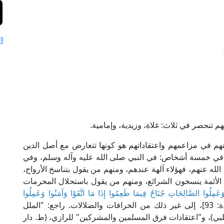
ا
م تنحصر في ثلاث: غلاة، وزيدية، وإمامية.
نهم في مزاعمهم واعتقاداتهم هو كونها تتعارض مع أصل الدين
لَّ في خمسة أشخاص: في النبي صلى الله عليه وآله وسلم، وفي
 عنهم، فهؤلاء آلهة عندهم، ومنهم من يقول بتناسخ الأرواح،
 الأئمة ينسخون الشرائع، ومنهم من يقول باستحلال المحرمات
عَمِلُوا الصَّالِحَاتِ جُنَاحٌ فِيمَا طَعِمُوا إِذَا مَا اتَّقَوْا وَآمَنُوا وَعَمِلُوا
﴾ [المائدة: 93]، إلى غير ذلك من الخرافات والضلالات. راجع: "الملل
 173-190، ط. مؤسسة الحلبي)، و"اعتقادات فرق المسلمين والمشركين" للرازي، (ط. دار