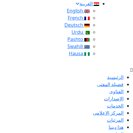
العربية
English
French
Deutsch
Urdu
Pashto
Swahili
Hausa
الرئيسية
فضيلة المفتى
الفتاوى
الإصدارات
الخدمات
المركز الإعلامى
المرئيات
هذا ديننا