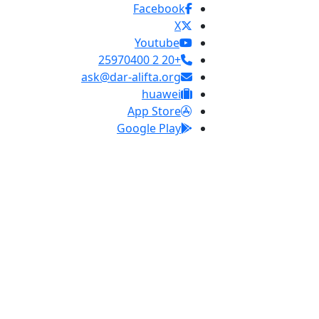
Facebook
X
Youtube
+20 2 25970400
ask@dar-alifta.org
huawei
App Store
Google Play