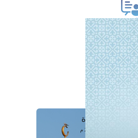
ب فتوى
تعلام عن فتوى
ز موعد
فتوى الهاتفية
َواقِيتُ الصَّـــلاة
اهرة · 08 أغسطس 2026 م