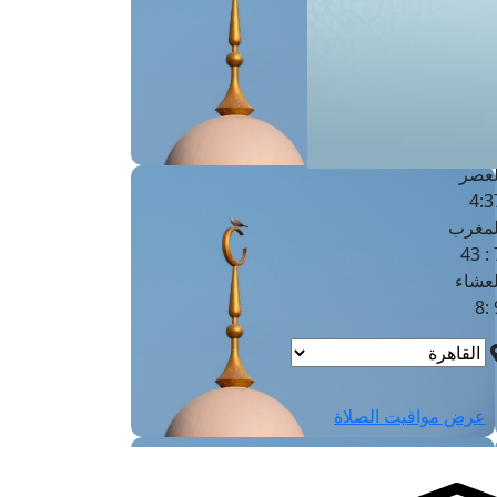
لفجر
4
لشروق
6
لظهر
1
لعصر
4:3
لمغرب
7 
لعشاء
9
عرض مواقيت الصلاة