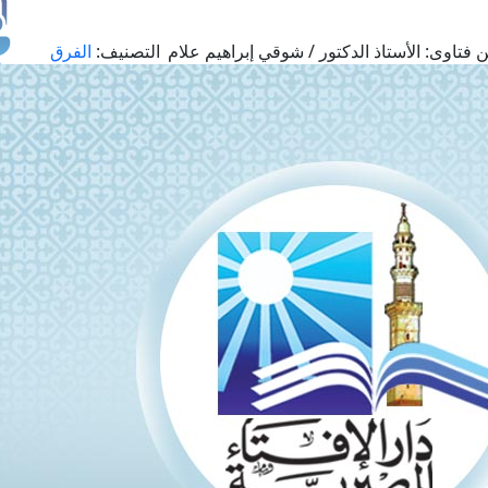
 فتاوى:
الأستاذ الدكتور / شوقي إبراهيم علام
التصنيف:
الفرق
طل
اس
حج
ال
م
الق