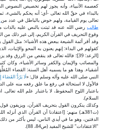
كعصمة الأنبياء، وأنه يجوز لهم تخصيص النصوص العا
بالبداء في حقِّ الله تعالى -أي: أنه يحكم بالشيء، ثم
تعالى يوم القيامة، ولهم خوض بالباطل في عدد من
ا
طالب
رضي الله عنه قد ثبتت بالنص عليه بالذات م
وقوع التحريف في القرآن الكريم، إلى غير ذلك من ا
وقد أقر أئمة الشيعة ببعض هذه الأشياء؛ مثل القول 
كقولهم في البداء: إنهم يعنون به المحو والإثبات، الذ
[الرعد: 39]؛ فالله تعالى قد ينقص من الرزق 
والمصائب والإيمان والكفر وسائر الأشياء، وكان كث
أشقياء. وهذا هو ما يسميه أهل السنة: القضاء المُعَل
النبي صلى الله عليه وآله وسلم قال: «
لَا يَرُدُّ القَضَاءَ إِ
فالأول لا استحالة في رفع ما علق رفعه منه على الد
السلام).
وكذلك ينكرون القول بتحريف القرآن، ويزيفون قول من
(ت381هـ) منهم: [اعتقادنا أن القرآن الذي أنزل
الدفتين، وهو ما في أيدي الناس، ليس بأكثر من ذلك،
"الاعتقادات" للشيخ المفيد (ص84، 88).