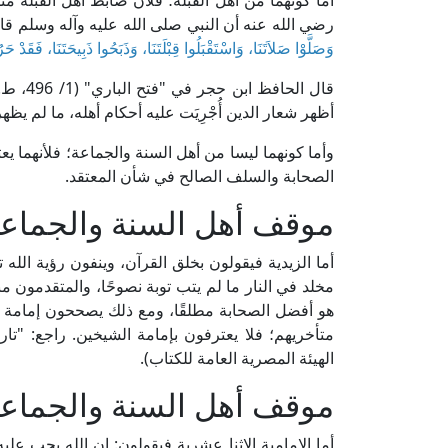
أما كونهما من أهل القبلة؛ فلأن ضابط أهل القبلة م
رضي الله عنه أن النبي صلى الله عليه وآله وسلم قا
وَصَلَّوْا صَلاَتَنَا، وَاسْتَقْبَلُوا قِبْلَتَنَا، وَذَبَحُوا ذَبِيحَتَنَا، فَقَدْ ح
قال الح
أظهر شعار الدين أُجْرِيَت عليه أحكام أهله، ما لم يظه
وأما كونهما ليسا من أهل السنة والجماعة؛ فلأنهما يع
الصحابة والسلف الصالح في شأن المعتقد.
موقف أهل السنة والجماعة 
أما الزيدية فيقولون بخلق القرآن، وينفون رؤية الله
مخلد في النار ما لم يتب توبة نصوحًا، والمتقدمون 
هو أفضل الصحابة مطلقًا، ومع ذلك يصححون إمامة
الهيئة المصرية العامة للكتاب).
موقف أهل السنة والجماعة 
أما الإمامية الاثنا عشرية فيقولون: إن الله يجب ع