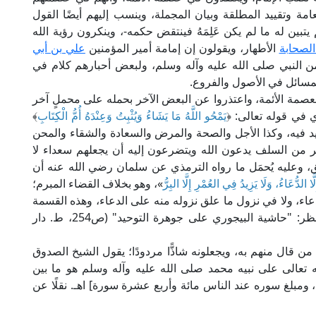
مة وتقييد المطلقة وبيان المجملة، وينسب إليهم أيضًا القول
 يتبين له ما لم يكن عَلِمَهُ فينتقض حكمه-، وينكرون رؤية الله
لصحابة
الأطهار، ويقولون إن إمامة أمير المؤمنين
علي بن أبي
ن النبي صلى الله عليه وآله وسلم، ولبعض أحبارهم كلام في
لمسائل في الأصول والفروع.
بعصمة الأئمة، واعتذروا عن البعض الآخر بحمله على محملٍ آخر
ي في قوله تعالى: ﴿
يَمْحُو اللَّهُ مَا يَشَاءُ وَيُثْبِتُ وَعِنْدَهُ أُمُّ الْكِتَابِ
﴾
وقد يزيد فيه، وكذا الأجل والصحة والمرض والسعادة والشقاء والمحن
ير من السلف يدعون الله ويتضرعون إليه أن يجعلهم سعداء لا
َّق، وعليه يُحمَل ما رواه الترمذي عن سلمان رضي الله عنه أن
لَّا الدُّعَاءُ، وَلَا يَزِيدُ فِي العُمْرِ إِلَّا البِرُّ
»، وهو بخلاف القضاء المبرم؛
عاء، ولا في نزول ما علق نزوله منه على الدعاء، وهذه القسمة
باعتبار اللوح المحفوظ، لا باعتبار علم الله تعالى. انظر: "حاشية البيجوري على جوهرة التوحيد" (ص254، ط. دار
 قال منهم به، ويجعلونه شاذًّا مردودًا؛ يقول الشيخ الصدوق
ه الله تعالى على نبيه محمد صلى الله عليه وآله وسلم هو ما بين
 ومبلغ سوره عند الناس مائة وأربع عشرة سورة] اهـ. نقلًا عن