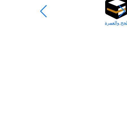
لحج والعمرة
رمضان