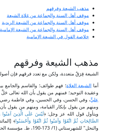
مذهب الشيعة وفرقهم
موقف أهل السنة والجماعة من غلاة الشيعة
موقف أهل السنة والجماعة من الشيعة الزيدية
موقف أهل السنة والجماعة من الشيعة الإمامية
خلاصة القول في الشيعة الإمامية
مذهب الشيعة وفرقهم
الشيعة فِرَقٌ متعددة، ولكن مع تعدد فرقهم فإن أصوله
أما
الشيعة الغلاة
؛ فهم طوائف؛ والقاسم والجامع بي
وعقيدة التوحيد؛ فمنهم من يقول بأن الله تعالى حَ
عليٍّ
، وفي الحسن، وفي الحسين، وفي فاطمة رضي الله
ومنهم من يقول بإنكار القيامة، ومنهم من يقول بأن
ويتأول قول الله عز وجل: ﴿
لَيْسَ عَلَى الَّذِينَ آمَنُوا وَ
الصَّالِحَاتِ ثُمَّ اتَّقَوْا وَآمَنُوا ثُمَّ اتَّقَوْا وَأَحْسَنُوا
والنحل" للشهرستاني (1/