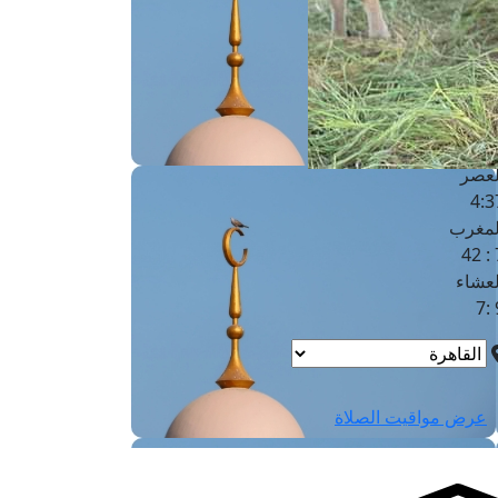
لفجر
4
لشروق
6
لظهر
1
لعصر
4:3
لمغرب
7 
لعشاء
9
عرض مواقيت الصلاة