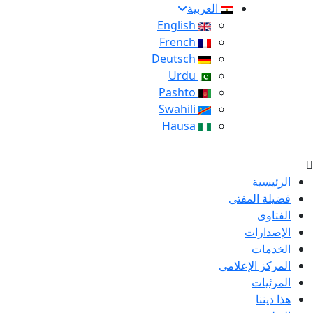
العربية
English
French
Deutsch
Urdu
Pashto
Swahili
Hausa
الرئيسية
فضيلة المفتى
الفتاوى
الإصدارات
الخدمات
المركز الإعلامى
المرئيات
هذا ديننا