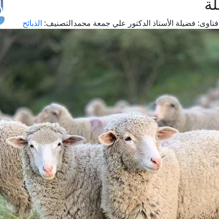
لة
تاوى:
فضيلة الأستاذ الدكتور علي جمعة محمد
التصنيف:
الذبائح
طل
اس
حج
ال
م
الق