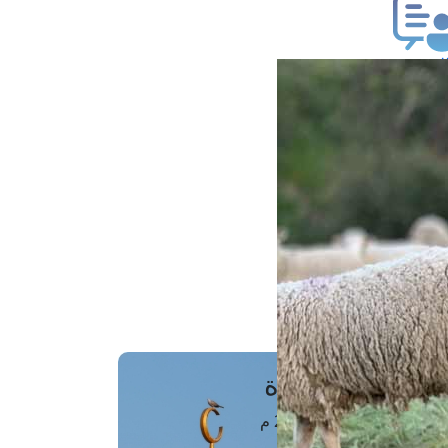
ب فتوى
تعلام عن فتوى
ز موعد
فتوى الهاتفية
َواقِيتُ الصَّـــلاة
اهرة · 09 أغسطس 2026 م