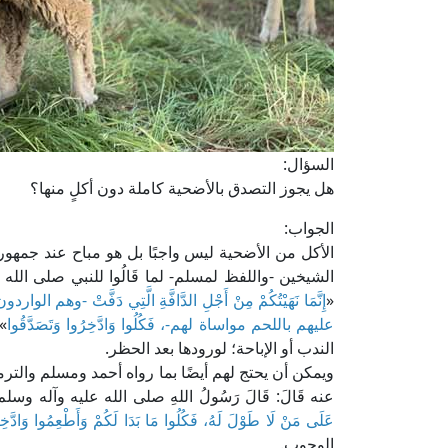
السؤال:
هل يجوز التصدق بالأضحية كاملة دون أكلٍ منها؟
الجواب:
الأكل من الأضحية ليس واجبًا بل هو مباح عند جمهور
الشيخين -واللفظ لمسلم- لما قَالُوا للنبي صلى الله عليه وآله و
«
إِنَّمَا نَهَيْتُكُمْ مِنْ أَجْلِ الدَّافَّةِ الَّتِي دَفّ
عليهم باللحم مواساة لهم-، فَكُلُوا وَادَّخِرُوا وَتَصَدَّقُوا
»
الندب أو الإباحة؛ لورودها بعد الحظر.
ويمكن أن يحتج لهم أيضًا بما رواه أحمد ومسلم والترمذي وصح
عنه قَالَ: قَالَ رَسُولُ اللهِ صلى الله عليه وآله وسلم
عَلَى مَنْ لَا طَوْلَ لَهُ، فَكُلُوا مَا بَدَا لَكُمْ وَأَطْعِمُوا وَادَّخِ
الوجوب.