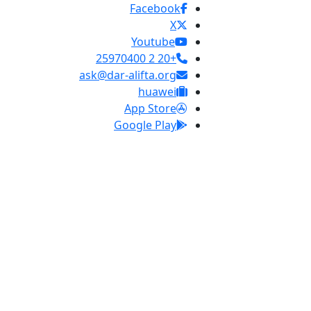
Facebook
X
Youtube
+20 2 25970400
ask@dar-alifta.org
huawei
App Store
Google Play