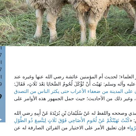
ا
 :43
ا
 :18
ا
 : 0
ا
7
ا
: 42
 العلماء؛ لحديث أم المؤمنين عائشة رضي الله عنها وغيره عند
ا
سلم: نَهَيْتَ أَنْ تُؤْكَلَ لُحُومُ الضَّحَايَا بَعْدَ ثَلَاثٍ، فَقَالَ:
 :7
َتْ -وهم الواردون على المدينة من ضعفاء الأعراب حتى يكثر الناس من التصدق
، وغير ذلك من الأحاديث؛ حيث حمل الجمهور هذه الأوامر على
حه واللفظ له عَنْ سُلَيْمَانَ بْنِ بُرَيْدَةَ عَنْ أَبِيهِ رضي الله
: «
كُنْتُ نَهَيْتُكُمْ عَنْ لُحُومِ الأَضَاحِي فَوْقَ ثَلَاثٍ لِيَتَّسِعَ ذُو الطَّوْلِ
رُوا
» فإن تعليق الأمر على الاختيار من القرائن الصارفة له عن