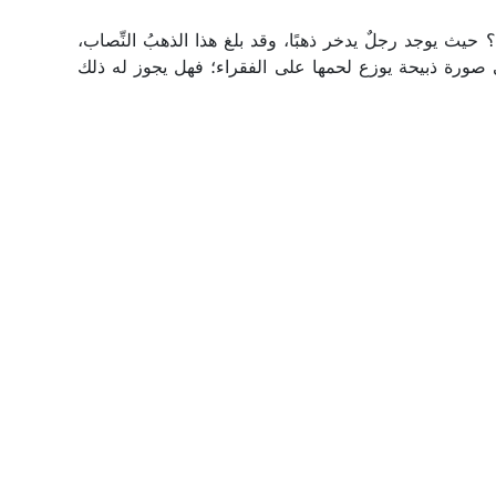
يث يوجد رجلٌ يدخر ذهبًا، وقد بلغ هذا الذهبُ النِّصاب،
ي صورة ذبيحة يوزع لحمها على الفقراء؛ فهل يجوز له ذلك