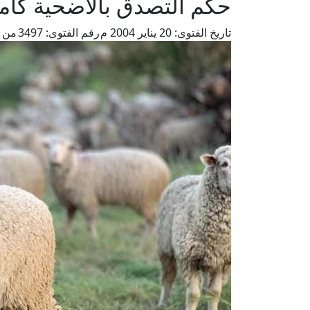
حكم التصدق بالأضحية كام
تاريخ الفتوى:
20 يناير 2004 م
رقم الفتوى:
3497
من ف