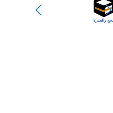
لحج والعمرة
رمضان