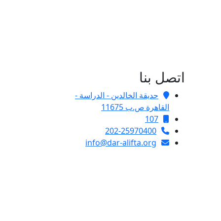
اتصل بنا
حديقة الخالدين - الدراسة -
القاهرة ص.ب 11675
107
202-25970400
info@dar-alifta.org