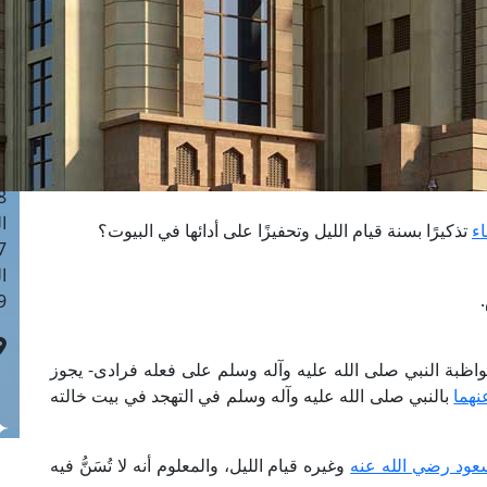
ا
 :40
ا
 :17
ا
 : 1
ا
8
ا
ء
تذكيرًا بسنة قيام الليل وتحفيزًا على أدائها في البيوت؟
: 45
ا
 :10
لمواظبة النبي صلى الله عليه وآله وسلم على فعله فرادى- يجوز
نهما
بالنبي صلى الله عليه وآله وسلم في التهجد في بيت خالته
عود رضي الله عنه
وغيره قيام الليل، والمعلوم أنه لا تُسَنُّ فيه