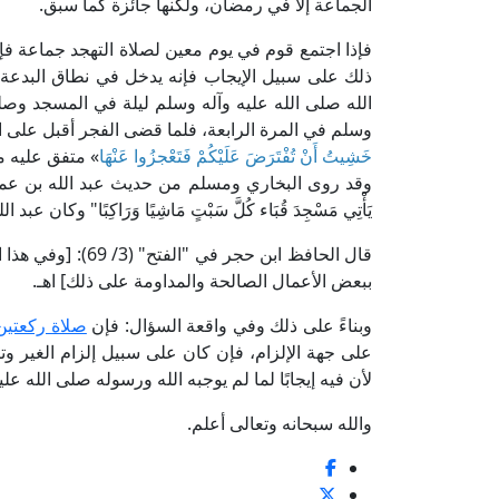
الجماعة إلا في رمضان، ولكنها جائزة كما سبق.
فإذا اجتمع قوم في يوم معين لصلاة التهجد جماعة فإ
ذلك على سبيل الإيجاب فإنه يدخل في نطاق البدعة
الله صلى الله عليه وآله وسلم ليلة في المسجد وصل
وسلم في المرة الرابعة، فلما قضى الفجر أقبل على ا
خَشِيتُ أَنْ تُفْتَرَضَ عَلَيْكُمْ فَتَعْجزُوا عَنْهَا
» متفق عليه م
وقد روى البخاري ومسلم من حديث عبد الله بن عمر رضي الله ع
يَأْتِي مَسْجِدَ قُبَاء كُلَّ سَبْتٍ مَاشِيًا وَرَاكِبًا" وكان ع
قال الحافظ ابن حج
ببعض الأعمال الصالحة والمداومة على ذلك] اهـ.
وبناءً على ذلك وفي واقعة السؤال: فإن
صلاة ركعتين
على جهة الإلزام، فإن كان على سبيل إلزام الغير و
لأن فيه إيجابًا لما لم يوجبه الله ورسوله صلى الله عل
والله سبحانه وتعالى أعلم.