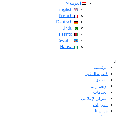
العربية
English
French
Deutsch
Urdu
Pashto
Swahili
Hausa
الرئيسية
فضيلة المفتى
الفتاوى
الإصدارات
الخدمات
المركز الإعلامى
المرئيات
هذا ديننا