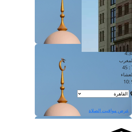
لفجر
4
لشروق
6
لظهر
1
لعصر
4:3
لمغرب
7 
لعشاء
9
عرض مواقيت الصلاة