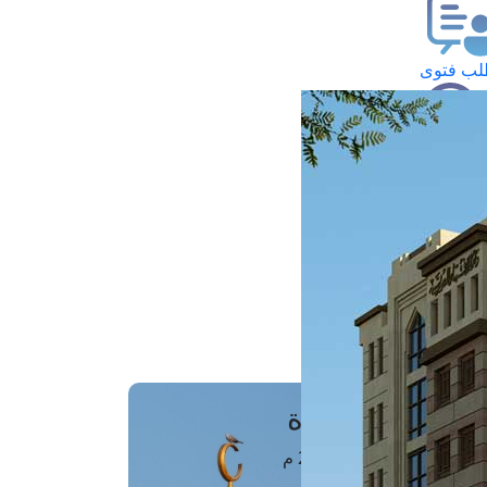
ب فتوى
تعلام عن فتوى
ز موعد
فتوى الهاتفية
َواقِيتُ الصَّـــلاة
اهرة · 06 أغسطس 2026 م