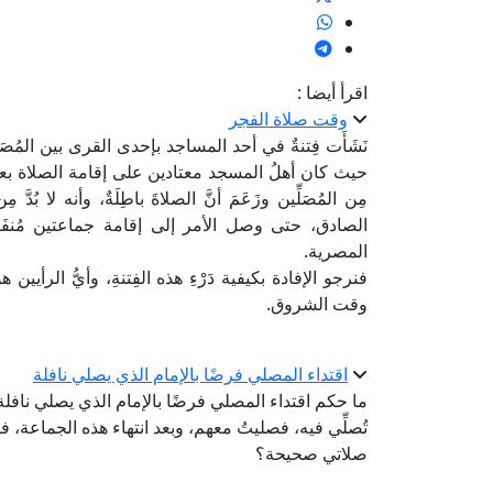
اقرأ أيضا :
وقت صلاة الفجر
نَشَأَت فِتنةٌ في أحد المساجد بإحدى القرى بين المُصَلّ
حيث كان أهلُ المسجد معتادين على إقامة الصلاة بعد 
مِن المُصَلِّين وزَعَمَ أنَّ الصلاةَ باطِلَةٌ، وأنه لا بُ
الصادق، حتى وصل الأمر إلى إقامة جماعتين مُنفَصِلَت
المصرية.
فنرجو الإفادة بكيفية دَرْءِ هذه الفِتنةِ، وأيُّ الرأيين هو
وقت الشروق.
اقتداء المصلي فرضًا بالإمام الذي يصلي نافلة
ما حكم اقتداء المصلي فرضًا بالإمام الذي يصلي ناف
تُصلِّي فيه، فصليتُ معهم، وبعد انتهاء هذه الجماعة، 
صلاتي صحيحة؟