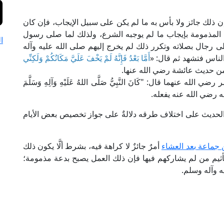
ن ذلك جائز ولا بأس به ما لم يكن على سبيل الإيجاب، فإن كان
 المذمومة بإيجاب ما لم يوجبه الشرع، ولذلك لما صلى رسول
ا
ى رجال بصلاته وتكرر ذلك لم يخرج إليهم صلى الله عليه وآله
لناس فتشهد ثم قال: «
أَمَّا بَعْدُ فَإِنَّهُ لَمْ يَخْفَ عَلَيَّ مَكَانُكُمْ وَلَكِنِّي
ن حديث عائشة رضي الله عنها.
نهما قال: "كَانَ النَّبِيُّ صَلَّى اللهُ عَلَيْهِ وَآلِهِ وَسَلَّمَ
بد الله رضي الله عنه يفعله.
ر في "الفتح" (3/ 69): [وفي هذا الحديث على اختلاف طرقه دلالةٌ على جواز تخصيص بعض الأيام
 جماعة بعد العشاء
أمرٌ جائزٌ لا كراهة فيه، بشرط ألَّا يكون ذلك
تأثيم من لم يشاركهم فيها فإن ذلك العمل يصبح بدعة مذمومة؛
يه وآله وسلم.