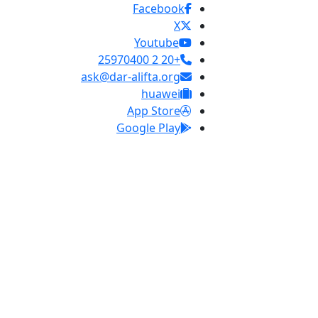
Facebook
X
Youtube
+20 2 25970400
ask@dar-alifta.org
huawei
App Store
Google Play