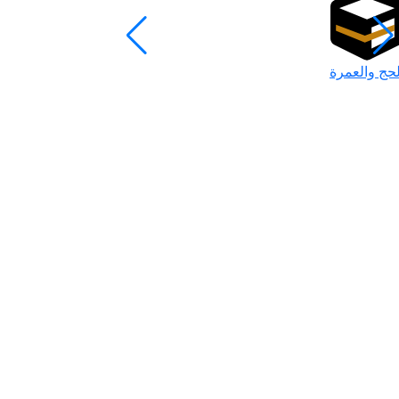
لحج والعمرة
رمضان