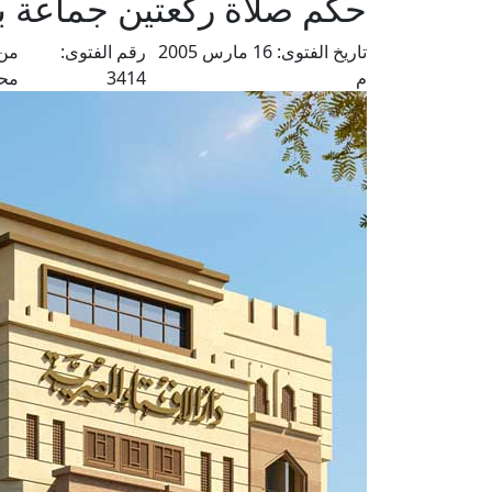
حكم صلاة ركعتين جماعة بع
تاريخ الفتوى:
16 مارس 2005
رقم الفتوى:
من 
م
3414
مح