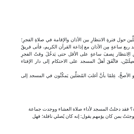
ِين حول فترةِ الانتظارِ بين الأذان والإقامة في صلاةِ الفجرِ؛
ربع ساعةٍ مِن الأذان مع إذاعة القرآن الكريم، فأتى فريقٌ
دَّ مِن الِانتظار نِصفَ ساعةٍ على الأقل حتى يَدخُلَ وقتُ الفجرِ
َيْن، فاتَّفَقَ أهلُ المسجد على الاحتكام إلى دار الإفتاء
 الأصحُّ، عِلمًا بأنَّ أغلبَ المُصَلِّين يَمكُثُون في المسجد إلى
لة؟ فقد دخلتُ المسجد لأداء صلاة العشاء ووجدت جماعة
فوجئتُ بمن كان يؤمهم يقول: إنه كان يُصلي نافلة؛ فهل