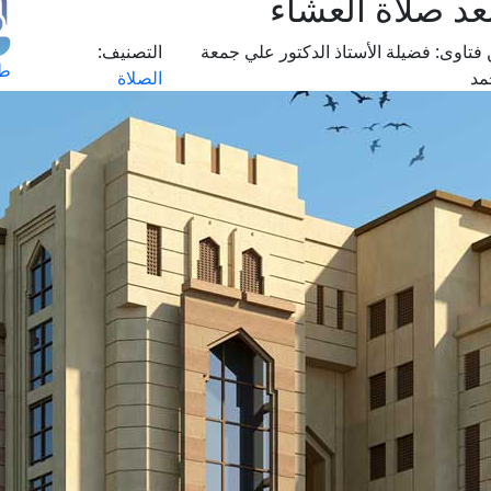
د صلاة العشاء
فتاوى:
فضيلة الأستاذ الدكتور علي جمعة
التصنيف:
طل
مد
الصلاة
اس
حج
ال
م
الق