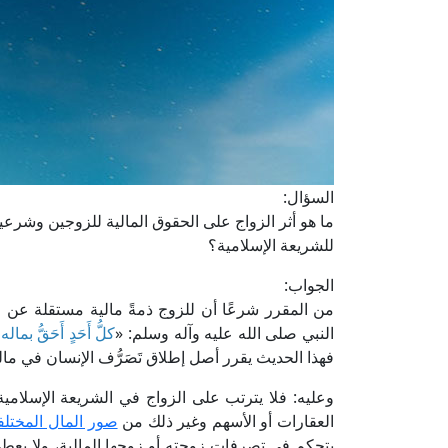
السؤال:
ما هو أثر الزواج على الحقوق المالية للزوجين وشرعية
للشريعة الإسلامية؟
الجواب:
من المقرر شرعًا أن للزوج ذمةً مالية مستقلة عن 
النبي صلى الله عليه وآله وسلم: «
كلُّ أَحَدٍ أَحَقُّ بما
فهذا الحديث يقرر أصل إطلاق تَصَرُّف الإنسان في مال
وعليه: فلا يترتب على الزواج في الشريعة الإسلامية 
العقارات أو الأسهم وغير ذلك من
صور المال المختلف
يتحكم في تصرفات زوجته أو زوجها المالية، ولا يعطي