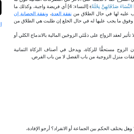
 النِّسَاءَ صَدُقَاتِهِنَّ نِحْلَةً
﴾ [النساء: 4] أي فريضة واجبة، وكذلك ما
جب عليه لها في حال الطلاق من
نفقة العدة
،
ونفقة الحضانة إن
 وفوق ما يجب عليها له في حال الخلع إن طلبت هي الطلاق من
ا
 تأثير لعقد الزواج على ذمَّتَي الزوجَين المالية بالاندماج الكلي أو
 الزوج مستحقًّا للزكاة، ويدخل في أصناف الزكاة الثمانية
فقات منزل الزوجية من باب الفضل لا من باب الفرض.
وهل يختلف الحكم بين الجماعة أو الانفراد؟ أرجو الإفادة،