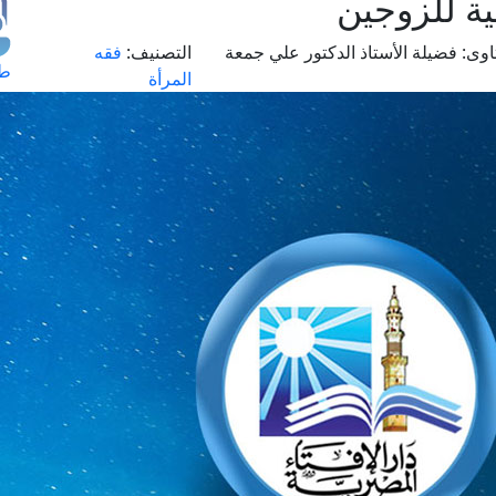
ية للزوجين
اوى:
فضيلة الأستاذ الدكتور علي جمعة
التصنيف:
فقه
طل
المرأة
اس
حج
ال
م
الق