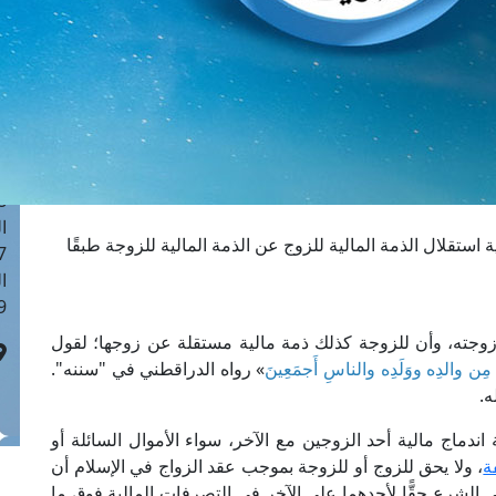
ا
 :41
ا
 :17
ا
 : 1
ا
8
ا
 استقلال الذمة المالية للزوج عن الذمة المالية للزوجة طبقًا
: 44
ا
 :9
زوجته، وأن للزوجة كذلك ذمة مالية مستقلة عن زوجها؛ لقول
له مِن والدِه ووَلَدِه والناسِ أَجمَعِينَ
» رواه الدراقطني في "سننه".
ه.
اندماج مالية أحد الزوجين مع الآخر، سواء الأموال السائلة أو
ة
، ولا يحق للزوج أو للزوجة بموجب عقد الزواج في الإسلام أن
 الشرع حقًّا لأحدهما على الآخر في التصرفات المالية فوق ما