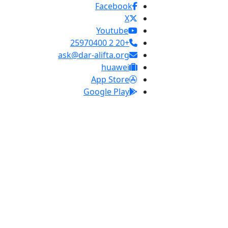
Facebook
X
Youtube
+20 2 25970400
ask@dar-alifta.org
huawei
App Store
Google Play