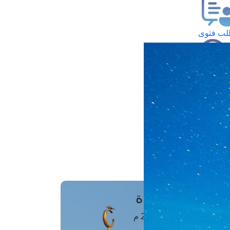
ب فتوى
تعلام عن فتوى
ز موعد
فتوى الهاتفية
َواقِيتُ الصَّـــلاة
اهرة · 07 أغسطس 2026 م