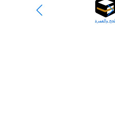
لحج والعمرة
رمضان