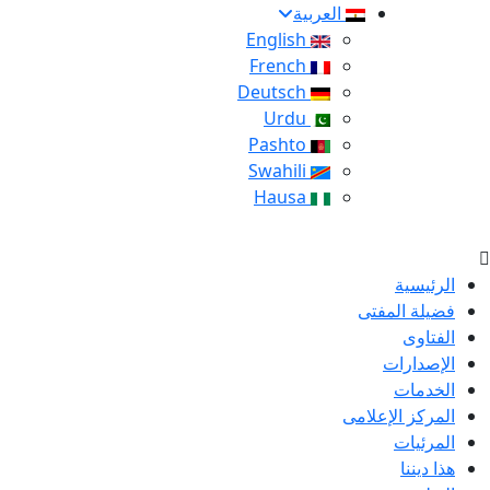
العربية
English
French
Deutsch
Urdu
Pashto
Swahili
Hausa
الرئيسية
فضيلة المفتى
الفتاوى
الإصدارات
الخدمات
المركز الإعلامى
المرئيات
هذا ديننا