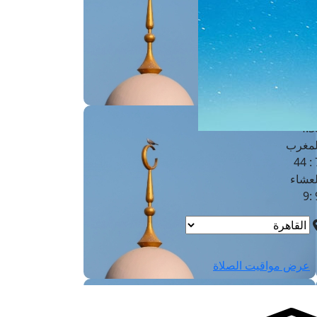
لفجر
4
لشروق
6
لظهر
1
لعصر
4:3
لمغرب
7 
لعشاء
9
عرض مواقيت الصلاة