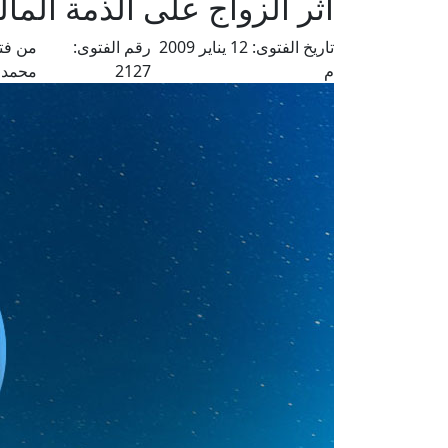
أثر الزواج على الذمة المال
تاريخ الفتوى:
12 يناير 2009
رقم الفتوى:
من فت
م
2127
محمد