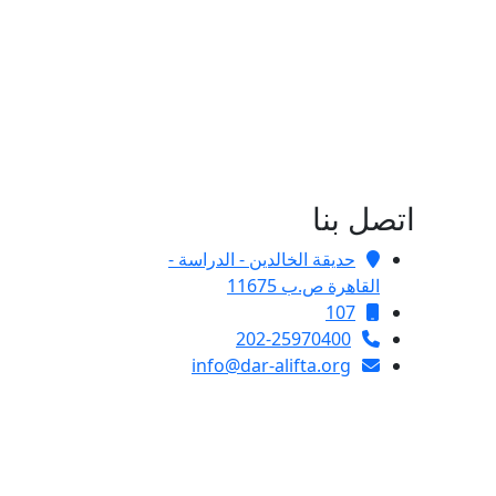
اتصل بنا
حديقة الخالدين - الدراسة -
القاهرة ص.ب 11675
107
202-25970400
info@dar-alifta.org