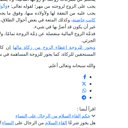
يجب على الزوج لزوجته من مهر؛ لقوله تعالى: ﴿
وَآتُوا
يجب عليه من النفقة لها ولأولاده منها، وفوق ما ي
كانت حاضنة
، وكذلك المتعة في بعض أحوال الطلاق،
غير أن يكون قد أضرَّ بها في شيء.
فذمَّة الزوج المالية منفصلة عن ذِمَّة الزوجة تمامًا، ولا
الجزئي.
ويجوز للزوجة إعطاء الزوج من زكاة مالها
إن كان
المستحقين للزكاة، كما يجوز للزوجة المساهمة في ن
والله سبحانه وتعالى أعلم.
اقرأ أيضا :
حكم إلقاء السلام من الرجال على النساء
هل يجوز شرعًا
إلقاء السلام
من الرجال على
النساء
؟ 