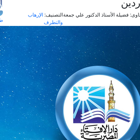
ردين
اوى:
فضيلة الأستاذ الدكتور علي جمعة
التصنيف:
الإرهاب
طل
والتطرف
اس
حج
ال
م
الق