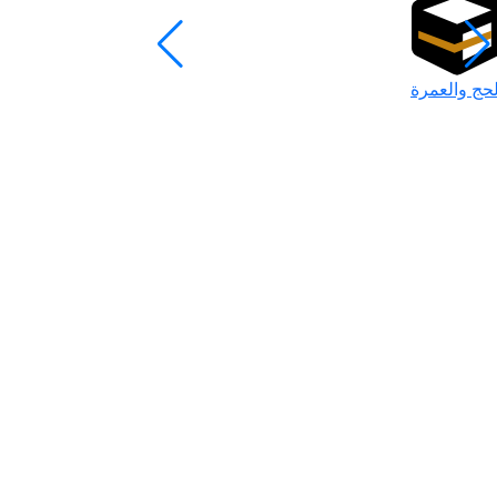
لحج والعمرة
رمضان