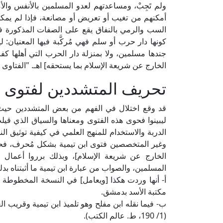
ولم تَجِبْ، ومساعدتهم لعدو المسلمين بالأنفس وا
أمكنهم من تغيب أو تعريض أو مصانعة، فإذا لم يمكن إل
السب والرمي بالنفاق يقع على الصفات المذكورة ف
كونها دار حرب أو سلم فهي مُركَّبة فيها المعنيان: 
جندها مسلمين، ولا بمنزلة دار الحرب التي أهلها ك
الخارج عن شريعة الإسلام بما يستحقه] اهـ. "الفتاوى الكبرى" (3/ 533، ط. دار ال
تحريف المتشددين لفتوى اب
قد وقع اختلال في الفهم من بعض المتشددين حيث ت
ليبينوا فحوى هذه الفتوى ومعناها والسياق الذي قيل
الدربة والاستخدام للمنهج العلمي في كيفية توثيق ا
وغير المتخصصين فتوى ابن تيمية بشكل مُحرف، فحرف
الخارج عن شريعة الإسلام]، وبذلك برروا أعمال ا
المسلمين، والصواب من عبارة ابن تيمية ما أثبتناه بدل
مكتبة الأسد بدمشق.
ب- فيما نقله ابن مفلح وهو تلميذ ابن تيمية وقريب ا
(1/ 190، ط. عالم الكتب).