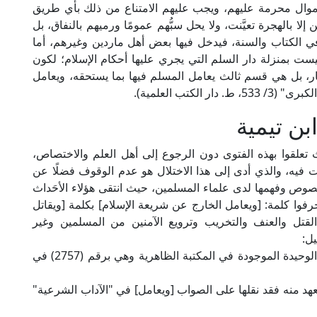
لأموال محرمة عليهم، ويجب عليهم الامتناع من ذلك بأي طريق
ا بالهجرة تعيَّنت، ولا يحل سبُّهم عمومًا ورميهم بالنفاق، بل
ي الكتاب والسنة، فيدخل فيها بعض أهل ماردين وغيرهم، أما
ليست بمنزلة دار السلم التي يجري عليها أحكام الإسلام؛ لكون
فار، بل هي قسم ثالث يعامل المسلم فيها بما يستحقه، ويعامل
كتب العلمية).
ن تيمية
علقوا بهذه الفتوى دون الرجوع إلى أهل العلم والاختصاص،
ت فيه، والذي أدى إلى هذا الاختلال هو عدم الوقوف فضلًا عن
لنصوص وفهمها لدى علماء المسلمين، حيث انتقى هؤلاء الأحَداث
وا كلمة: [ويعامل الخارج عن شريعة الإسلام] بكلمة [ويقاتل
لقتل والعنف والتخريب وترويع الآمنين من المسلمين وغير
يل:
أ- أنها وردت هكذا [ويعامل] في النسخة المخطوطة الوحيدة الموجودة في المكتبة الظاهرية وهي برقم (2757) في
لعهد منه فقد نقلها على الصواب [ويعامل] في "الآداب الشرعية"