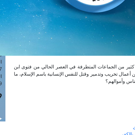
ا
 :40
ا
 :17
ا
 : 1
ا
8
ا
 كثير من الجماعات المتطرفة في العصر الحالي من فتوى ابن
: 45
ن أعمال تخريب وتدمير وقتل للنفس الإنسانية باسم الإسلام، ما
ا
لناس وأموالهم؟
 :10
بالكفر