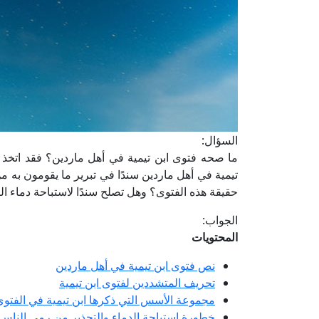
السؤال:
ما صحه فتوى ابن تيمية في أهل ماردين؟ فقد اتخذ
تيمية في أهل ماردين سندًا في تبرير ما يقومون به م
حقيقة هذه الفتوى؟ وهل تصلح سندًا لاستباحة دماء ا
الجواب:
المحتويات
نص فتوى ابن تيمية في أهل ماردين
تحريف المتشددين لفتوى ابن تيمية
مجموعة الأسس التي ذكرها ابن تيمية في الفتوى
خطورة استباحة الدماء والتحذير من رمي الناس 