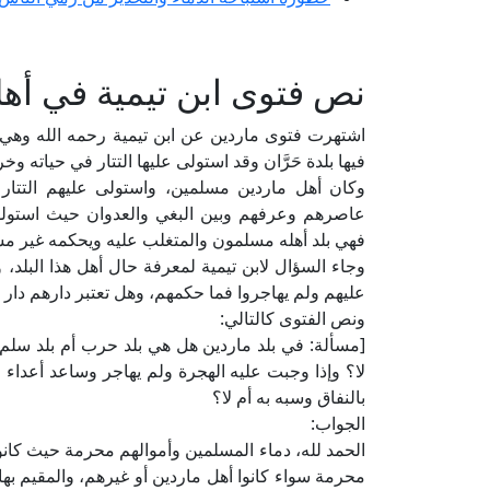
نص فتوى ابن تيمية في أه
اشتهرت فتوى ماردين عن ابن تيمية رحمه الله وهي بلد
فيها بلدة حَرَّان وقد استولى عليها التتار في حياته 
وكان أهل ماردين مسلمين، واستولى عليهم التتار 
عاصرهم وعرفهم وبين البغي والعدوان حيث استولوا 
فهي بلد أهله مسلمون والمتغلب عليه ويحكمه غير م
وجاء السؤال لابن تيمية لمعرفة حال أهل هذا البلد
عليهم ولم يهاجروا فما حكمهم، وهل تعتبر دارهم دار 
ونص الفتوى كالتالي:
[مسألة: في بلد ماردين هل هي بلد حرب أم بلد سلم؟ 
لا؟ وإذا وجبت عليه الهجرة ولم يهاجر وساعد أعداء 
بالنفاق وسبه به أم لا؟
الجواب:
الحمد لله، دماء المسلمين وأموالهم محرمة حيث كانوا
محرمة سواء كانوا أهل ماردين أو غيرهم، والمقيم بها 