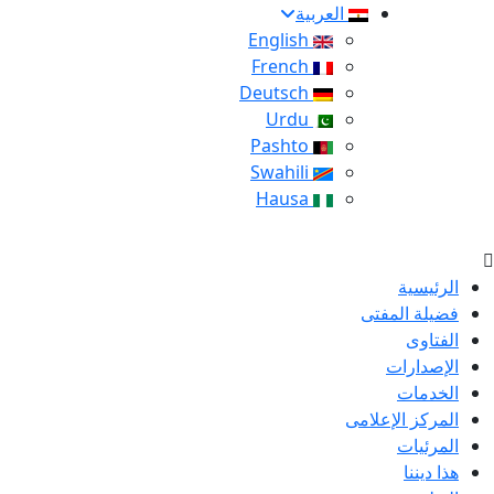
العربية
English
French
Deutsch
Urdu
Pashto
Swahili
Hausa
الرئيسية
فضيلة المفتى
الفتاوى
الإصدارات
الخدمات
المركز الإعلامى
المرئيات
هذا ديننا