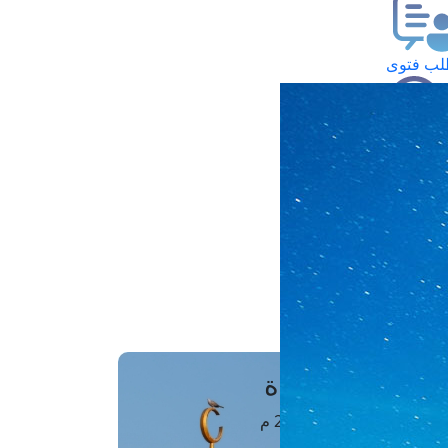
ب فتوى
تعلام عن فتوى
ز موعد
فتوى الهاتفية
َواقِيتُ الصَّـــلاة
اهرة · 06 أغسطس 2026 م