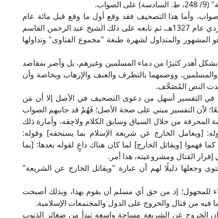
صواب.
لصواب، وأما هذا التصحيف فقد وقع أول ما وقع قبل مائة عام
تقريبًا في طبعة "الفتاوى" التي أخرجها فرج الله الكردي عام 1327هـ، ثم تابعه على ذلك الشيخ عبد الرحمن القاسم
24) وأصبح هذا النص هو المشهور والمتداول لشهرة طبعة "مجموع الفتاوى" وتداولها
 بشكل أهدر كثيرًا من دماء المسلمين وغيرهم، بل وأضر بمقاصد
 والمسلمين، ووصمهما بالتطرف والعنف والإرهاب وبخاصة وأن
دت النص المُصَحَّف.
هم في التفسير أسهل من دعوى التصحيف في الأصل إلا أن مَن
؛ لأن التفسير مبني على صحة الأصل؛ فَهُمْ قد جانبهم الصواب
ة المحرفة من خلال السياق وسابق الكلام ولاحِقه، وأمارة ذلك
وله: [ويعامل الخارج عن شريعة الإسلام بما يستحقه] وقوله:
ما فهموا [ويقاتل الخارج] لما كان هناك داعٍ لقوله بعدها: [بما
 إقرار القتال ومشروعيته، هذا أمر.
توى وجعلها دليلًا لهم أن عبارة "ويقاتل الخارج عن الشريعة"
ناء للمجهول؛ إذ من حق أي مسلم أن يقوم بهذا، وبذلك أصبحت
بما فيه من قتال والخروج على الدول والمجتمعات الإسلامية.
فإن الخروج عن الشريعة مساحة واسعة تبدأ من صغائر الذنوب