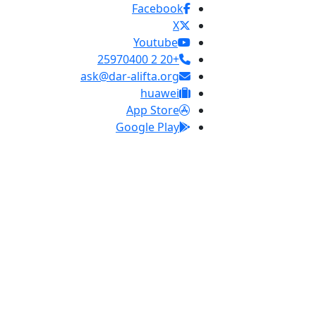
Facebook
X
Youtube
+20 2 25970400
ask@dar-alifta.org
huawei
App Store
Google Play