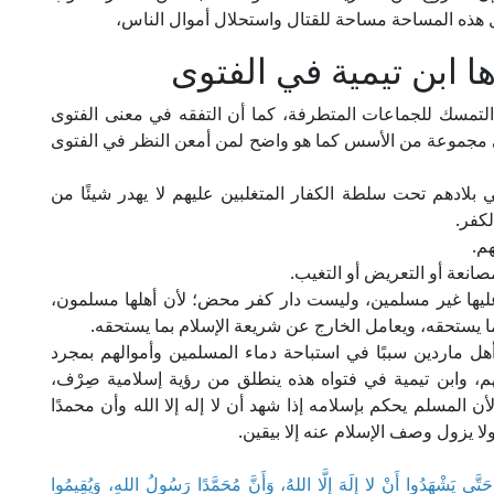
كل هذه المساحة مساحة للقتال واستحلال أموال الناس،
 ابن تيمية في الفتوى
 التمسك للجماعات المتطرفة، كما أن التفقه في معنى الفتوى
ى مجموعة من الأسس كما هو واضح لمن أمعن النظر في الفتوى
 بلادهم تحت سلطة الكفار المتغلبين عليهم لا يهدر شيئًا من
لكفر.
م.
انعة أو التعريض أو التغيب.
ليها غير مسلمين، وليست دار كفر محض؛ لأن أهلها مسلمون،
 بما يستحقه، ويعامل الخارج عن شريعة الإسلام بما يستحقه.
أهل ماردين سببًا في استباحة دماء المسلمين وأموالهم بمجرد
م، وابن تيمية في فتواه هذه ينطلق من رؤية إسلامية صِرْف،
أن المسلم يحكم بإسلامه إذا شهد أن لا إله إلا الله وأن محمدًا
لا يزول وصف الإسلام عنه إلا بيقين.
َتَّى يَشْهَدُوا أَنْ لا إِلَهَ إِلَّا اللهُ، وَأَنَّ مُحَمَّدًا رَسُولُ اللهِ، وَيُقِيمُوا