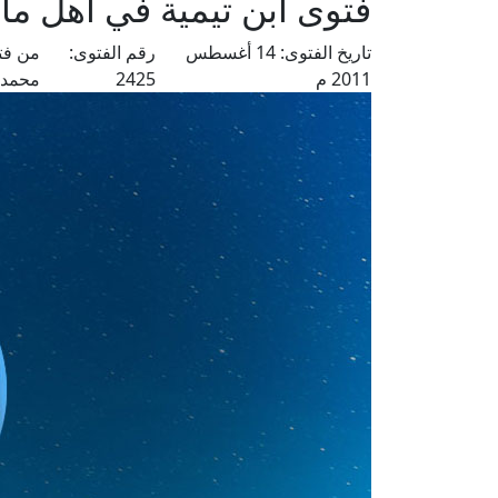
فتوى ابن تيمية في أهل ما
تاريخ الفتوى:
14 أغسطس
رقم الفتوى:
من فت
2011 م
2425
محمد