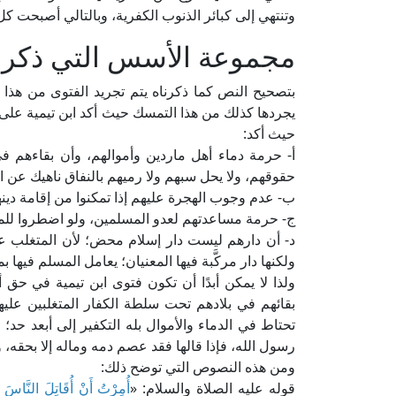
وتنتهي إلى كبائر الذنوب الكفرية، وبالتالي أصبحت 
مجموعة الأسس التي ذكرها
بتصحيح النص كما ذكرناه يتم تجريد الفتوى من هذا
يجردها كذلك من هذا التمسك حيث أكد ابن تيمية عل
حيث أكد:
أ- حرمة دماء أهل ماردين وأموالهم، وأن بقاءهم في
حقوقهم، ولا يحل سبهم ولا رميهم بالنفاق ناهيك عن ا
ب- عدم وجوب الهجرة عليهم إذا تمكنوا من إقامة دينه
ج- حرمة مساعدتهم لعدو المسلمين، ولو اضطروا للمص
د- أن دارهم ليست دار إسلام محض؛ لأن المتغلب ع
ولكنها دار مركَّبة فيها المعنيان؛ يعامل المسلم فيها
ولذا لا يمكن أبدًا أن تكون فتوى ابن تيمية في حق 
بقائهم في بلادهم تحت سلطة الكفار المتغلبين عليه
تحتاط في الدماء والأموال بله التكفير إلى أبعد حد؛ ل
رسول الله، فإذا قالها فقد عصم دمه وماله إلا بحقه، و
ومن هذه النصوص التي توضح ذلك:
قوله عليه الصلاة والسلام: «
أُمِرْتُ أَنْ أُقَاتِلَ النَّاسَ ح