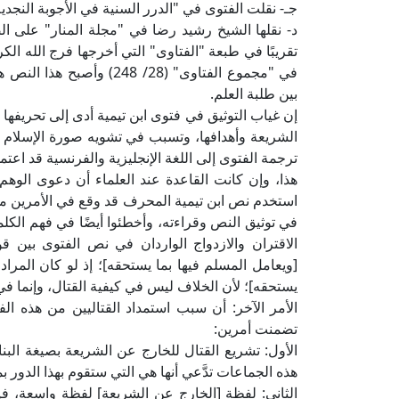
جـ- نقلت الفتوى في "الدرر السنية في الأجوبة النجدية" (9/ 248، ط. السادسة) على ال
د- نقلها الشيخ رشيد رضا في "مجلة المنار" على ا
في "مجموع الفتاوى" (28/ 8
بين طلبة العلم.
إن غياب التوثيق في فتوى ابن تيمية أدى إلى تحريفها
الشريعة وأهدافها، وتسبب في تشويه صورة الإسلام
ترجمة الفتوى إلى اللغة الإنجليزية والفرنسية قد اعتم
هذا، وإن كانت القاعدة عند العلماء أن دعوى الو
استخدم نص ابن تيمية المحرف قد وقع في الأمرين معًا
في توثيق النص وقراءته، وأخطئوا أيضًا في فهم الكلم
الاقتران والازدواج الواردان في نص الفتوى بين ق
[ويعامل المسلم فيها بما يستحقه]؛ إذ لو كان المراد ك
يستحقه]؛ لأن الخلاف ليس في كيفية القتال، وإنما في
الأمر الآخر: أن سبب استمداد القتاليين من هذه الف
تضمنت أمرين:
الأول: تشريع القتال للخارج عن الشريعة بصيغة الب
هذه الجماعات تدَّعي أنها هي التي ستقوم بهذا الدور 
الثاني: لفظة [الخارج عن الشريعة] لفظة واسعة، 