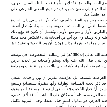
 اسمُ الصفا والمروة لغةً؛ لأن الشَّرع قد خاطبنا باللسان العربي،
ينقله الشرع إلى معنىً خاص، فيقدم حينئذٍ المعنى الشرعي على
هذا حاصلًا هنا.
 مخصوصٍ من الصفا لا تُعرف عَينُه الآن، ثم سعى إلى المروة
 الثاني إلى الصفا ثم المروة، وهكذا سبعًا، ويُحتمل أنه قد
الطريق الأول والمواضع الأولى، ويُحتمل أن يكون قد وقع ذلك
يه وآله وسلم ولا عن أحدٍ من أصحابه شيءٌ يُخَصِّص محلًّا معينًا
 مما يقع بينهما، وذلك مُؤذِنٌ بأنَّ هذا التحديدَ والتقييدَ غيرُ
يقول الشيخ عبد الرحمن بن يحيى المعلمي اليماني رحمه الله تعالى [ت1386هـ] في رسالته -المخطوطة- في توسعة
النبي صلى الله عليه وآله وسلم وأصحابه في تحديد عَرض
ان -لتعرضه لمزاحمة الأبنية- أولى بالتحديد من عرفات ومزدلفة
ة العَرضية للمسعى بل تعرَّضت لتقرير أن مِن واجبات السعي
قد ذكر تحديد المسافة الطولية وأنها مقدرةٌ بسبعمائةٍ وسبعةٍ
ٌ بأنَّ مَدار الحُكم ومُتَعَلَّقَه في استيفاء المسافة الطولية هو
العَرضية ما دام أنه يَصْدُق على الساعي أنه قد أَدَّى شعيرة
يد العَرض هو مدلول كلمة جبل الصفا، وجبل المروة بكامل
ٌ لهما ينافي هذا المدلول اللُّغَوي.