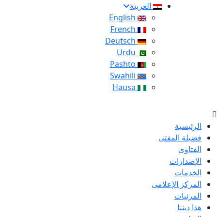
العربية
English
French
Deutsch
Urdu
Pashto
Swahili
Hausa
الرئيسية
فضيلة المفتى
الفتاوى
الإصدارات
الخدمات
المركز الإعلامى
المرئيات
هذا ديننا