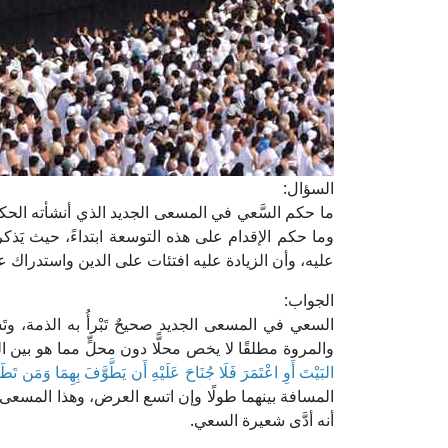
السؤال:
ما حكم السَّعي في المسعى الجديد الذي أنشأته الح
وما حكم الإقدام على هذه التوسعة ابتداءً، حيث يَذك
عليه، وأن الزيادة عليه افتئات على الدين واستدراك 
الجواب:
السعي في المسعى الجديد صحيحٌ تَبْرأُ به الذمة، وت
والمروة مطلقًا لا يخص محلًّا دون محلٍّ مما هو بين ا
البَيْتَ أَوِ اعْتَمَرَ فَلَا جُنَاحَ عَلَيْهِ أَن يَطَّوَّفَ بِهِمَا وَمَن تَطَ
المسافة بينهما طولًا وإن اتسع العرض، وهذا المسعى 
أنه أدَّى شعيرة السعي.