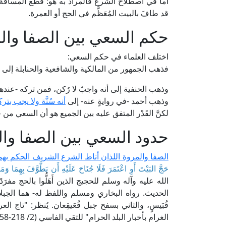
أما في اصطلاح الشرع فالمراد به هو: قطع المسافة 
قد طافَ بالبيت المُعَظَّم في الحج أو العمرة.
حكم السعي بين الصفا وال
اختلف العلماء في حكم السعي:
فذهب الجمهور من المالكية والشافعية والحنابلة إلى 
وذهب الحنفية إلى أنه واجبٌ لا رُكن، فمن تركه -عندهم- 
وذهب أحمد -في روايةٍ عنه- إلى
أنه سُنَّة ولا يجب بترك
لكنَّ القَدْر المتفق عليه بين الجميع هو أن السعي من
حدود السعي بين الصفا وا
الصفا والمروة اللذان أناط الشرع الشريف الحكم بهم
حَجَّ البَيْتَ أَوِ اعْتَمَرَ فَلَا جُنَاحَ عَلَيْهِ أَن يَطَّوَّفَ بِهِمَا وَ
الله عليه وآله وسلم للحجيج الذين أَهَلُّوا بالحج مفرَدًا
الحديث. رواه البخاري ومسلم واللفظ له- هما الجبل
قُبَيسٍ، والثاني بسفح جبل قُعَيقِعان. يُنظر: "تاج 
الغرام بأخبار البلد الحرام" للتقي الفاسي (2/ 218-258، ط. دار الكتب العلمية).