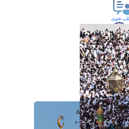
ب فتوى
تعلام عن فتوى
ز موعد
فتوى الهاتفية
َواقِيتُ الصَّـــلاة
اهرة · 07 أغسطس 2026 م