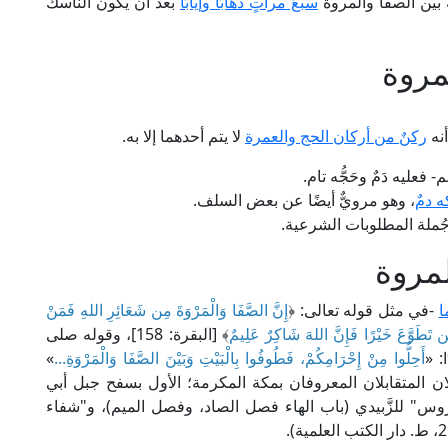
بين الصفا والمروة
سبعَ مراتٍ ذهابًا وإيابًا
بعد أن يكون الناسك
مروة
أنه
ركنٌ من أركان الحج والعمرة
لا يتم أحدهما إلا به.
فعليه دَمٌ وحَجُّه تام.
ه دمٌ
، وهو مرويٌّ أيضًا عن بعض السلف.
 جُملة المطلوبات الشرعية.
لمروة
ا
-في مثل قوله تعالى: ﴿
إِنَّ الصَّفَا وَالْمَرْوَةَ مِن شَعَائِرِ اللهِ فَمَنْ
مَن تَطَوَّعَ خَيْرًا فَإِنَّ اللهَ شَاكِرٌ عَلِيمٌ
﴾ [البقرة: 158]، وقوله صلى
: «
أَحِلُّوا مِنْ إِحْرَامِكُمْ، فَطُوفُوا بِالْبَيْتِ وَبَيْنَ الصَّفَا وَالْمَرْوَةِ...
»
ان المتقابلان المعروفان بمكة المكرمة؛ الأول بسفح جبل أبي
العروس" للزَّبيدي (باب الهاء فصل الصاد، وفصل الميم)، و"شفاء