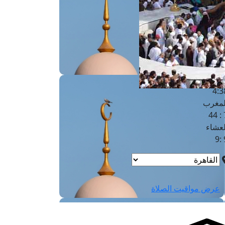
لفجر
4
لشروق
6
لظهر
1
لعصر
4:3
لمغرب
7 
لعشاء
9
عرض مواقيت الصلاة