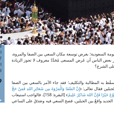
ا
 :41
ا
 :17
ا
 : 1
ا
8
ا
كومة السعودية؛ بغرض توسعة مكان السعي بين الصفا والمروة،
: 44
ر بعض الناس أن عَرض المسعى مُحَدَّدٌ معروف لا تجوز الزيادة
ا
على الشرع؟
 :9
َسقُط به المطالبة والتكليف؛ فقد جاء الأمر بالسعي بين الصفا
لجبلين فقال تعالى: ﴿
إِنَّ الصَّفَا وَالْمَرْوَةَ مِن شَعَائِرِ اللهِ فَمَنْ حَجَّ
وَّعَ خَيْرًا فَإِنَّ اللهَ شَاكِرٌ عَلِيمٌ
﴾ [البقرة: 158]، فالواجب استيعاب
الجديد واقعٌ بين الجبلين، فصح السعي فيه وصَدَقَ على الساعي