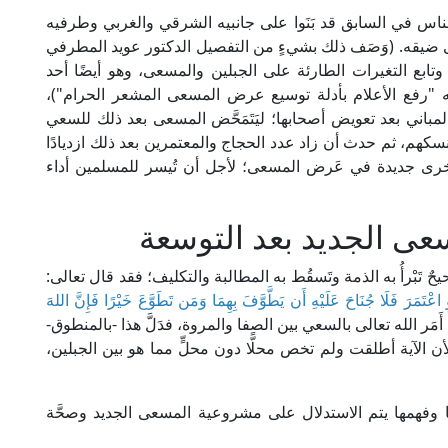
اس في السابق قد بَنَوا على جانبيه الشرقي والغربي وطرفيه
لى ضيقه. (وَصَف ذلك بشيءٍ من التفصيل الدكتور عويد المطرفي
ابع التغيرات الطارئة على الجبلين والمسعى، وهو أيضًا أحد
 "رفع الأعلام بأدلة توسيع عرض المسعى المشعر الحرام")،
ية عام 1375هـ بإزالة هذه المباني بعد تعويض أصحابها؛ ليَتَمَحَّض المسعى بعد ذلك للسعي
سكهم، ثم حدث أن زاد عدد الحجاج والمعتمرين بعد ذلك ازديادًا
 أخرى جديدة في عَرض المسعى؛ لأجل أن تُيسر للمسلمين أداء
ى الجديد بعد التوسعة
 تَبْرأُ به الذمة وتَسقُط به المطالبة والتكليف؛ فقد قال تعالى:
اعْتَمَرَ فَلَا جُنَاحَ عَلَيْهِ أَن يَطَّوَّفَ بِهِمَا وَمَن تَطَوَّعَ خَيْرًا فَإِنَّ اللهَ
كريمة قد أَمَر الله تعالى بالسعي بين الصفا والمروة، فدَلَّ هذا -بالمنطوق-
 الآية أطلقت ولم تخص محلًّا دون محلٍّ مما هو بين الجبلين،
ا وفهمها يتم الاستدلال على مشروعية المسعى الجديد وصحَّة