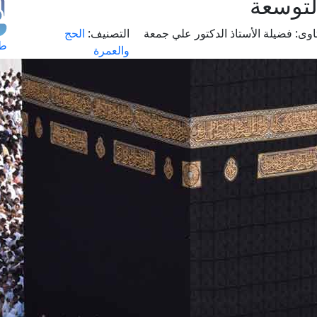
لتوسعة
اوى:
فضيلة الأستاذ الدكتور علي جمعة
التصنيف:
الحج
طل
والعمرة
اس
حج
ال
م
الق