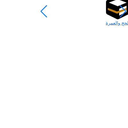
لحج والعمرة
رمضان