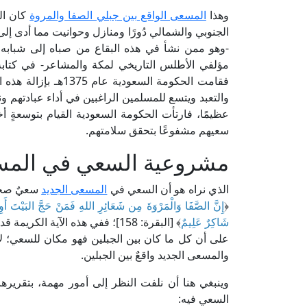
وهذا
المسعى الواقع بين جبلي الصفا والمروة
كان الن
الجنوبي والشمالي دُورًا ومنازل وحوانيت مما أدى إ
-وهو ممن نشأ في هذه البقاع من صباه إلى شبابه وت
مؤلفي الأطلس التاريخي لمكة والمشاعر- في كتابه
فقامت الحكومة السعود
والتعبد ويتسع للمسلمين الراغبين في أداء عبادتهم ون
عظيمًا، فارتأت الحكومة السعودية القيام بتوسعةٍ
سعيهم مشفوعًا بتحقق سلامتهم.
مشروعية السعي في المسع
الذي نراه هو أن السعي في
المسعى الجديد
سعيٌ صحيحٌ
﴿
إِنَّ الصَّفَا وَالْمَرْوَةَ مِن شَعَائِرِ اللهِ فَمَنْ حَجَّ البَيْتَ أَوِ 
شَاكِرٌ عَلِيمٌ
﴾ [البقرة: 158]؛ ففي هذه الآية ال
على أن كل ما كان بين الجبلين فهو مكان للسعي؛ لأن
والمسعى الجديد واقعٌ بين الجبلين.
وينبغي هنا أن نلفت النظر إلى أمور مهمة، بتقريره
السعي فيه: