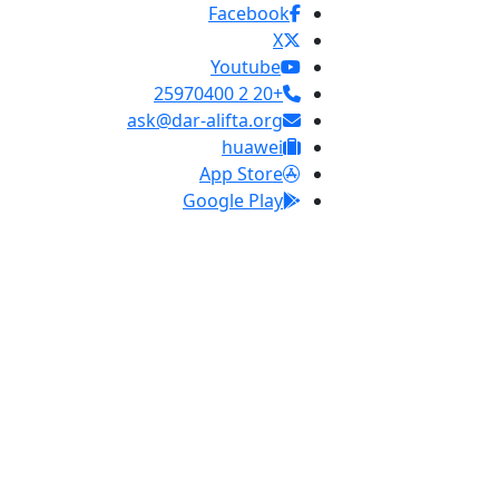
Facebook
X
Youtube
+20 2 25970400
ask@dar-alifta.org
huawei
App Store
Google Play