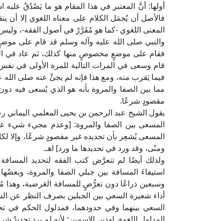
أولها: أنَّ المعتبر في هذا المقام هو ما يَصْدُقُ عليه
فالأصل أن يُحمَل الكلام على معناه اللغوي إلا أن 
المعنى اللغوي -كما هو مُقَرَّرٌ في أصول الفقه-، وليس 
والنبي صلى الله عليه وآله وسلم قد قام على موضعٍ
فقام على موضعٍ مخصوصٍ منها كذلك، ثم عاد في الشوط
قام وسعى في المرات التالية للمرة الأولى في نفس 
فيما يَقرب منه، ومع هذا فإنه لم يجئْ عنه صلى الله عل
مما بين الصفا والمروة بأنه هو الذي يُسعى فيه دون غيره
مقصودٍ شرعًا.
المسعى بين الصفا والمروة: [وعدم مجيء شيء عن 
المسعى يُشعِر بأن تحديده غير مقصودٍ شرعًا، وإلا لك
ومنًى، وقد ورد في تحديدها ما ورد] اهـ.
ولذلك أيضًا لم تتعرَّض كتب الفقه لتحديد المساف
استيفاءَ المسافة بين جبلي الصفا والمروة، وبعضُها 
وسبعين ذراعًا دون تعرُّضٍ للمسافة العَرضية، وهذا مُشعِر
أداء شعيرة السعي بين الجبلين بصرف النظر عن السعة 
السعي بينهما وفي حدودهما، فمدلول الحكم في تحد
المدلول اللغوي لهذين الاسمين؛ لأنه لم يرد تحديدٌ شرعي