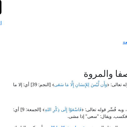
ا
ة
فا والمروة
ه تعالى: ﴿
وَأَن لَّيْسَ لِلإِنسَانِ إِلَّا مَا سَعَى
﴾ [النجم: 39] أي: إلا ما
به فُسِّر قوله تعالى: ﴿
فَاسْعَوْا إِلَى ذِكْرِ اللهِ
﴾ [الجمعة: 9] أي:
 فكسب. ويقال: "سعى" إذا مشى.