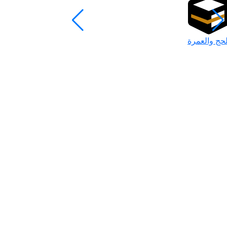
لحج والعمرة
رمضان