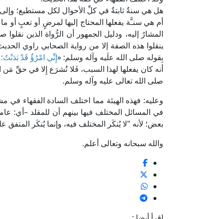
هل هي سنةٌ ثابتةٌ في كلِّ الأحوال لكل مستطيع؛ وإلى
أم هي سنـَّة يفعلها المحتاج إليها لمرضٍ أو تعبٍ أو 
المشارُ إليه، ودليل الجمهور أن الرُّواة الذين نقلو
ينقلوا هذه الصفة إلا من رواية الصحابي راوي الحديث 
بِقوله صلى الله علَيه وآله وسلم: «
إِنِّي امْرُؤٌ قَدْ بَدَنْتُ؛ 
أنه كان يفعلها لهذا السبب، فَلا تُشرَع إِلا في حقِّ مَن 
صلى الله تعالى عليه وآله وسلم.
وعليه: فهذه الهيئة مما اختلف السادة الفقهاء في مش
في المسائل المختلف فيها بينهم أن للمقلد –أي: عامة ا
بعض؛ لأنه "لا يُنكَر المختلف فيه، وإنما يُنكَر المتفق عل
والله سبحانه وتعالى أعلم.
اقرأ أيضا :