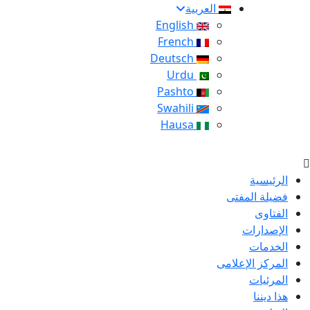
العربية
English
French
Deutsch
Urdu
Pashto
Swahili
Hausa
الرئيسية
فضيلة المفتى
الفتاوى
الإصدارات
الخدمات
المركز الإعلامى
المرئيات
هذا ديننا