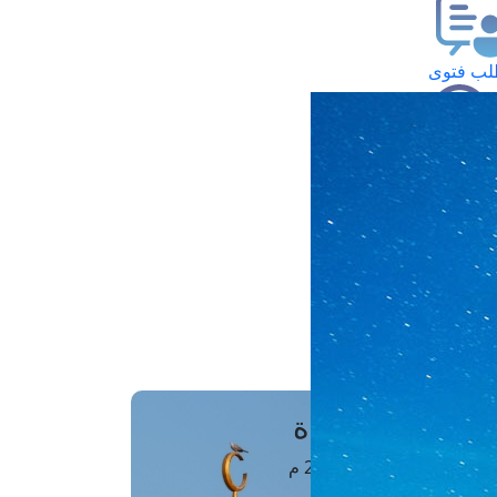
ب فتوى
تعلام عن فتوى
ز موعد
فتوى الهاتفية
َواقِيتُ الصَّـــلاة
اهرة · 08 أغسطس 2026 م