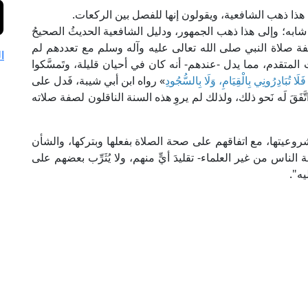
 هذا ذهب الشافعية، ويقولون إنها للفصل بين الركعات.
ما شابه؛ وإلى هذا ذهب الجمهور، ودليل الشافعية الحديثُ الصحيحُ
ا صفة صلاة النبي صلى الله تعالى عليه وآله وسلم مع تعددهم لم
ا
المتقدم، مما يدل -عندهم- أنه كان في أحيان قليلة، وتَمسَّكوا
فَلَا تُبَادِرُونِي بِالْقِيَامِ، وَلَا بِالسُّجُودِ
» رواه ابن أبي شيبة، فَدل على
اتَّفَقَ لَه نَحو ذلك، ولذلك لم يروِ هذه السنة الناقلون لصفة صلاته
روعيتها، مع اتفاقهم على صحة الصلاة بفعلها وبتركها، والشأن
لناس من غير العلماء- تقليدَ أيٍّ منهم، ولا يُثَرِّب بعضهم على
يه".