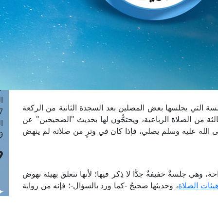
ا
 :42
ا
 :18
ا
 : 1
ا
7
ا
ة التي يجلسها بعض المصلين بعد السجدة الثانية من الركعة
: 43
ثالثة من الصلاة الرباعية، ويحتجُّون لها بحديث "الصحيحين" عن
ا
ى الله عليه وسلم يصلي، فإذا كان في وترٍ من صلاته لم ينهض
 :8
 وهي جلسةٌ خفيفةٌ جدًّا لا ذِكر فيها؛ لأنها تتعلق بهيئة نهوض
هيئات الصلاة
، وحديثها صحيحُ -كما ورد بالسؤال-؛ فإنه من رواية