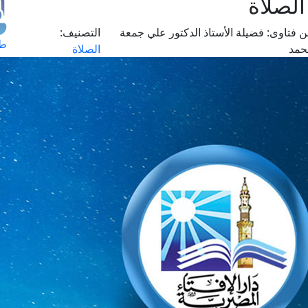
لصلاة
 فتاوى:
فضيلة الأستاذ الدكتور علي جمعة
التصنيف:
طل
حمد
الصلاة
اس
حج
ال
م
الق