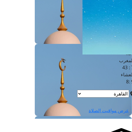
لفجر
4
لشروق
6
لظهر
1
لعصر
4:3
لمغرب
7 
لعشاء
9
عرض مواقيت الصلاة