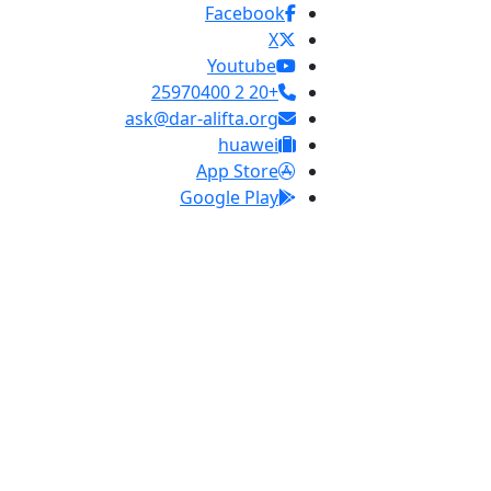
Facebook
X
Youtube
+20 2 25970400
ask@dar-alifta.org
huawei
App Store
Google Play