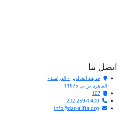
اتصل بنا
حديقة الخالدين - الدراسة -
القاهرة ص.ب 11675
107
202-25970400
info@dar-alifta.org