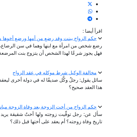
اقرأ أيضا :
حكم الزواج ببنت وقد رضع من أمها ورضع أخوها م
رضع شخص من امرأة مع ابنها وهما في سن الرضاع، ك
فهل يجوز شرعًا لهذا الشخص أن يتزوج بنت المرضعة، أم
مخالفة الوكيل شرط موكله في عقد الزواج
سائل يقول: رجلٌ وكَّل صديقًا له في دولة أخرى ليعقد 
هذا العقد صحيح؟
حكم الزواج من أخت الزوجة بعد وفاة الزوجة مبا
سأل عن: رجل توفِّيت زوجته ولها أختٌ شقيقة يريد زو
تاريخ وفاة زوجته؟ أم يعقد على أختها قبل ذلك؟