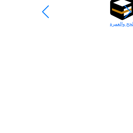
لحج والعمرة
رمضان