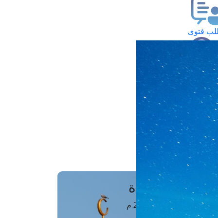
ب فتوى
تعلام عن فتوى
ز موعد
فتوى الهاتفية
َواقِيتُ الصَّـــلاة
اهرة · 07 أغسطس 2026 م