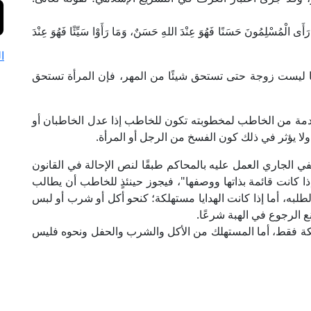
ُونَ حَسَنًا فَهُوَ عِنْدَ اللهِ حَسَنٌ، وَمَا رَأَوْا سَيِّئًا فَهُوَ عِنْدَ
ا
 ليست زوجة حتى تستحق شيئًا من المهر، فإن المرأة تستحق
قدمة من الخاطب لمخطوبته تكون للخاطب إذا عدل الخاطبان أو
ا يؤثر في ذلك كون الفسخ من الرجل أو المرأة.
نفي الجاري العمل عليه بالمحاكم طبقًا لنص الإحالة في القانون
استردادها إذا كانت قائمة بذاتها ووصفها"، فيجوز حينئذٍ للخاطب أن يطالب
لطلبه، أما إذا كانت الهدايا مستهلكة؛ كنحو أكل أو شرب أو لبس
نع الرجوع في الهبة شرعًا.
بكة فقط، أما المستهلك من الأكل والشرب والحفل ونحوه فليس