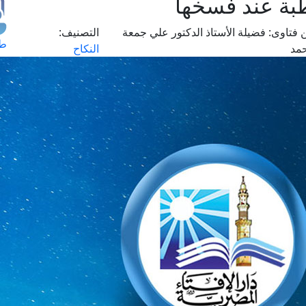
بة عند فسخها
 فتاوى:
فضيلة الأستاذ الدكتور علي جمعة
التصنيف:
طل
مد
النكاح
اس
حج
ال
م
الق