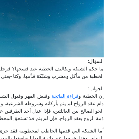
السؤال:
ما حكم الشبكة وتكاليف الخطبة عند فسخها؟ فرجل 
الخطبة من مأكل ومشرب وشبْكة قدَّمها، وكنا -يعني أه
الجواب:
إن الخطبة و
قراءة الفاتحة
وقبض المهر وقبول الشبكة
دام عقد الزواج لم يتم بأركانه وشروطه الشرعية، وق
الجو الصالح بين العائلتين، فإذا عدل أحد الطرفين ع
ذمة الزوج بعقد الزواج، فإن لم يتم فلا تستحق المخطو
أما الشبكة التي قدمها الخاطب لمخطوبته فقد جرى 
الزواج، وهذا يخرجها عن دائرة الهدايا ويلحقها بالم