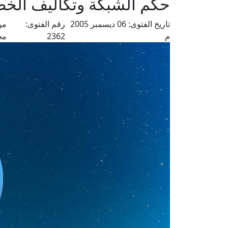
حكم الشبكة وتكاليف الخط
تاريخ الفتوى:
06 ديسمبر 2005
رقم الفتوى:
من
م
2362
مح