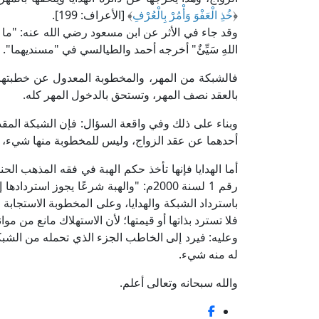
﴿
خُذِ الْعَفْوَ وَأْمُرْ بِالْعُرْفِ
﴾ [الأعراف: 199].
وقد جاء في الأثر عن ابن مسعود رضي الله عنه: "ما رَأَى الْمُسْلِم
اللهِ سَيِّئٌ" أخرجه أحمد والطيالسي في "مسنديهما".
فالشبكة من المهر، والمخطوبة المعدول عن خطبتها
بالعقد نصف المهر، وتستحق بالدخول المهر كله.
وبناء على ذلك وفي واقعة السؤال: فإن الشبكة الم
أحدهما عن عقد الزواج، وليس للمخطوبة منها شيء، ول
أما الهدايا فإنها تأخذ حكم الهبة في فقه المذهب الح
رقم 1 لسنة 2000م: "والهبة شرعًا يجوز 
باسترداد الشبكة والهدايا، وعلى المخطوبة الاستجابة 
فلا تسترد بذاتها أو قيمتها؛ لأن الاستهلاك مانع من موا
وعليه: فيرد إلى الخاطب الجزء الذي تحمله من الش
له منه شيء.
والله سبحانه وتعالى أعلم.