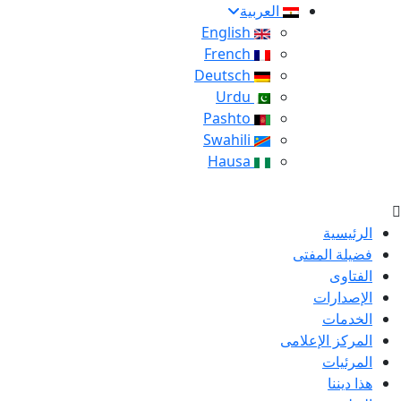
العربية
English
French
Deutsch
Urdu
Pashto
Swahili
Hausa
الرئيسية
فضيلة المفتى
الفتاوى
الإصدارات
الخدمات
المركز الإعلامى
المرئيات
هذا ديننا