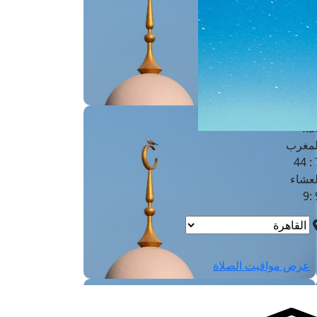
لفجر
4
لشروق
6
لظهر
1
لعصر
4:3
لمغرب
7 
لعشاء
9
عرض مواقيت الصلاة