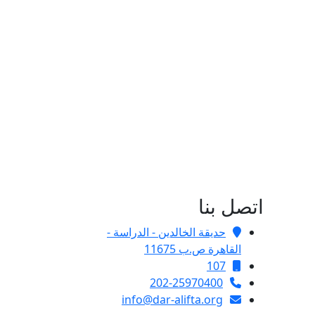
اتصل بنا
حديقة الخالدين - الدراسة -
القاهرة ص.ب 11675
107
202-25970400
info@dar-alifta.org