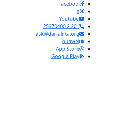
Facebook
X
Youtube
+20 2 25970400
ask@dar-alifta.org
huawei
App Store
Google Play