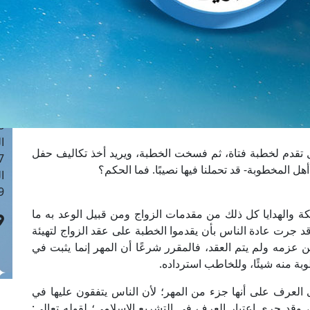
ا
 :41
ا
 :17
ا
 : 1
ا
8
ا
تقدم لخطبة فتاة، ثم فسخت الخطبة، ويريد أخذ تكاليف حفل
: 44
ل المخطوبة- قد تحملنا فيها نصيبًا. فما الحكم؟
ا
 :9
 والهدايا كل ذلك من مقدمات الزواج ومن قبيل الوعد به ما
د جرت عادة الناس بأن يقدموا الخطبة على عقد الزواج لتهيئة
ن عزمه ولم يتم العقد، فالمقرر شرعًا أن المهر إنما يثبت في
بة منه شيئًا، وللخاطب استرداده.
العرف على أنها جزء من المهر؛ لأن الناس يتفقون عليها في
هر، وقد جرى اعتبار العرف في التشريع الإسلامي؛ لقوله تعالى: