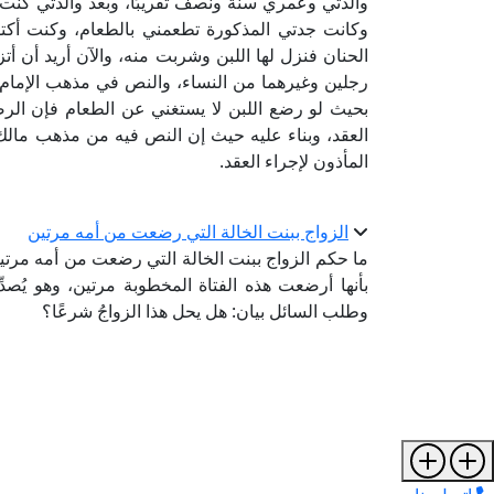
والدتي وعمري سنة ونصف تقريبًا، وبعد والدتي كنت
وكانت جدتي المذكورة تطعمني بالطعام، وكنت أكتف
الحنان فنزل لها اللبن وشربت منه، والآن أريد أن أتز
رجلين وغيرهما من النساء، والنص في مذهب الإمام 
بحيث لو رضع اللبن لا يستغني عن الطعام فإن الرضاع
العقد، وبناء عليه حيث إن النص فيه من مذهب مالك
المأذون لإجراء العقد.
الزواج ببنت الخالة التي رضعت من أمه مرتين
ما حكم الزواج ببنت الخالة التي رضعت من أمه مرتين؟
بأنها أرضعت هذه الفتاة المخطوبة مرتين، وهو يُصد
وطلب السائل بيان: هل يحل هذا الزواجُ شرعًا؟