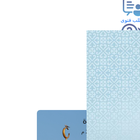
ب فتوى
تعلام عن فتوى
ز موعد
فتوى الهاتفية
َواقِيتُ الصَّـــلاة
اهرة · 07 أغسطس 2026 م