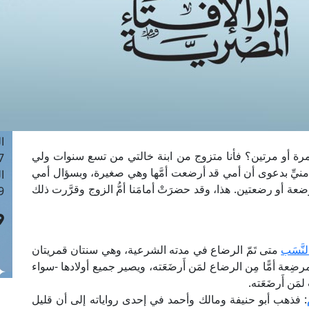
ا
 :41
ا
 :17
ا
 : 1
ا
8
ا
رة أو مرتين؟ فأنا متزوج من ابنة خالتي من تسع سنوات ولي
: 44
 منيِّ بدعوى أن أمي قد أرضعت أمَّها وهي صغيرة، وبسؤال أمي
ا
 أو رضعتين. هذا، وقد حضرَتْ أمامَنا أمُّ الزوج وقرَّرت ذلك
 :9
نَّسَب
متى تَمّ الرضاع في مدته الشرعية، وهي سنتان قمريتان
رضِعة أمًّا مِن الرضاع لمَن أَرضَعَته، ويصير جميع أولادها -سواء
َن أَرضَعَته.
: فذهب أبو حنيفة ومالك وأحمد في إحدى رواياته إلى أن قليل