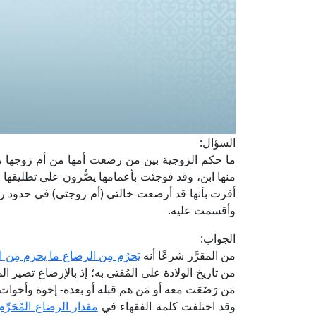
السؤال:
ما حكم الزوجية بين من رضعت أمها من أم زوجها م
منها ابن، وقد فوجئت بأعمامها يصُّرون على تطليقها
أقرت بأنها قد أرضعت خالتي (أم زوجتي) في حدود رضعة
وأقسمت عليه.
الجواب:
من المقرَّر شرعًا أنه
يَحرُم مِن الرضاع ما يحرم مِن ال
من تاريخ الولادة على المُفتى به؛ إذ بالإرضاع تصير الم
مَن رَضَعَت معه أو مَن هم قبله أو بعده- إخوة وأخوات لم
وقد اختلفت كلمة الفقهاء في
مقدار الرضاع المُحَرِّم