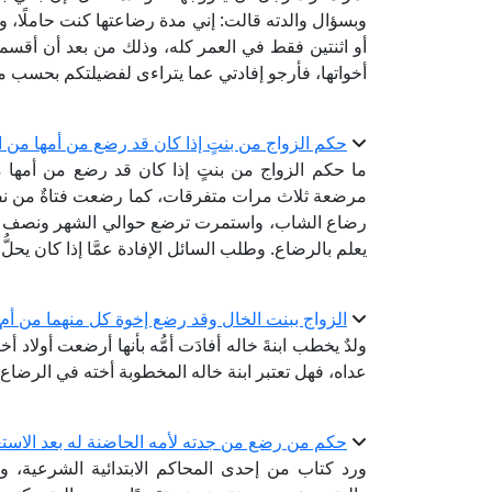
وبسؤال والدته قالت: إني مدة رضاعتها كنت حاملًا، وكانت 
أو اثنتين فقط في العمر كله، وذلك من بعد أن أقسم
أخواتها، فأرجو إفادتي عما يتراءى لفضيلتكم بحسب 
حكم الزواج من بنتٍ إذا كان قد رضع من أمها من 
ما حكم الزواج من بنتٍ إذا كان قد رضع من أمها
مرضعة ثلاث مرات متفرقات، كما رضعت فتاةٌ من ن
رضاع الشاب، واستمرت ترضع حوالي الشهر ونصف الش
يعلم بالرضاع. وطلب السائل الإفادة عمَّا إذا كان يحلّ
الزواج ببنت الخال وقد رضع إخوة كل منهما من أم 
ولدٌ يخطب ابنةَ خاله أفادَت أمُّه بأنها أرضعت أولاد أ
عداه، فهل تعتبر ابنة خاله المخطوبة أخته في الرضاع
حكم من رضع من جدته لأمه الحاضنة له بعد الاستغ
ورد كتاب من إحدى المحاكم الابتدائية الشرعية، 