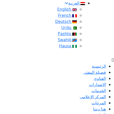
العربية
English
French
Deutsch
Urdu
Pashto
Swahili
Hausa
الرئيسية
فضيلة المفتى
الفتاوى
الإصدارات
الخدمات
المركز الإعلامى
المرئيات
هذا ديننا