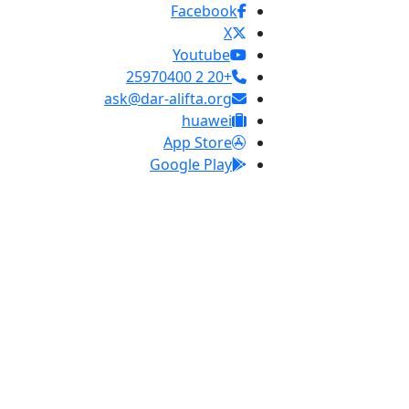
Facebook
X
Youtube
+20 2 25970400
ask@dar-alifta.org
huawei
App Store
Google Play