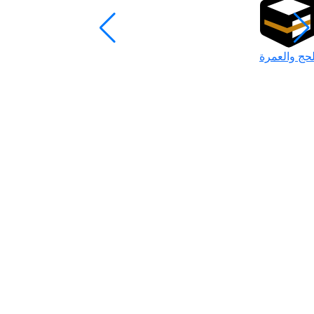
لحج والعمرة
رمضان