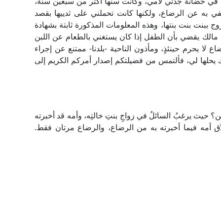
 في حضانة جدتي لأمي، وكانت سنها أكثر من سبعين سنة،
ي به عن الرضاع، ولكنها كانت تحملني على ثدييها بقصد
وج ببنت بنت بنتها، وهذه المعلومات المذكورة ثابتة بشهادة
مالك يقضي بأن الطفل إذا كان يستغني بالطعام عن اللبن
 لا يحرم حينئذٍ، ومأذون الناحية -بلدنا- ممتنع عن إجراء
 يحلها لي، فألتمس من فضيلتكم إصدار أمركم الكريم إلى
 حيث يرغبُ السائلُ في زواجِ بنتِ خالتِه، وأمه قد أخبرته
ِّق أمه فيما أخبرته به من الرضاع، والرضاع مرتان فقط.