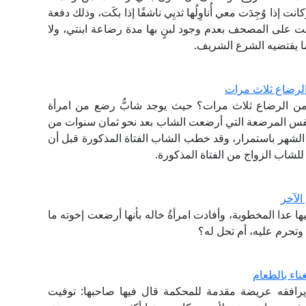
إذا وُجِدَت معي أُناوِلُها ثديِي ناشفًا إذا بكَت، وذلك دفعة
ت على المصحف بعدم وجود لبنٍ بها مدة رضاعة ابنتي، ولا
ما يقتضيه الشرع الشريف.
الرضاع ثلاث مرات
 من الرضاع ثلاث مرات؟ حيث يوجد شابٌّ رضع من امرأة
فس المرضعة التي أرضعت الشاب بعد نحو ثمان سنوات من
هر باستمرار، وقد خطب الشاب الفتاة المذكورة قبل أن
ُ للشاب الزواج من الفتاة المذكورة.
الآخر
خيها عدا المخطوبة، وأفادت امرأةُ خاله بأنها أرضعت إخوته ما
 وتحرم عليه، أم تحل له؟
ناء بالطعام
ويرافقه عريضة مقدمة للمحكمة قال فيها صاحبها: توفيت