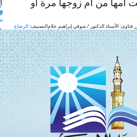
أمها من أم زوجها مرة أو
طل
 فتاوى:
الأستاذ الدكتور / شوقي إبراهيم علام
التصنيف:
الرضاع
اس
حج
ال
م
الق