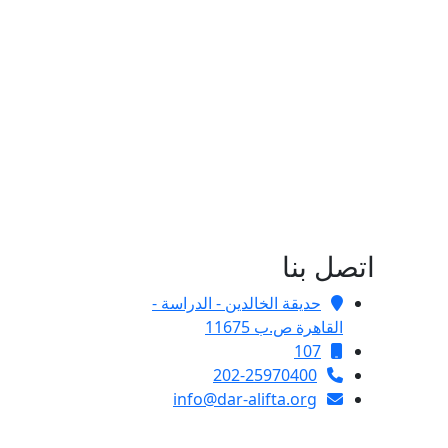
اتصل بنا
حديقة الخالدين - الدراسة -
القاهرة ص.ب 11675
107
202-25970400
info@dar-alifta.org