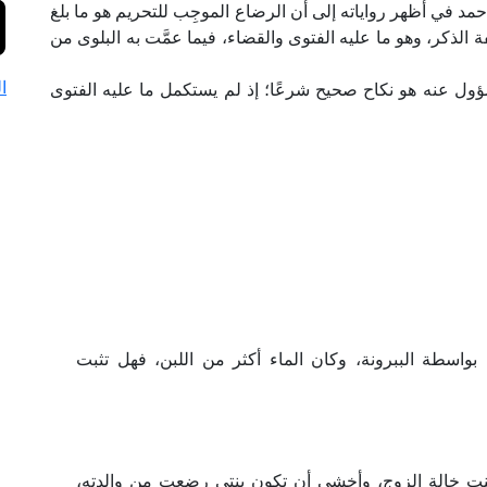
د في أظهر رواياته إلى أن الرضاع الموجِب للتحريم هو ما بلغ
كر، وهو ما عليه الفتوى والقضاء، فيما عمَّت به البلوى من
ا
سؤول عنه هو نكاح صحيح شرعًا؛ إذ لم يستكمل ما عليه الفتوى
 بواسطة الببرونة، وكان الماء أكثر من اللبن، فهل تثبت
تي بنت خالة الزوج، وأخشى أن تكون بنتي رضعت من والدته،