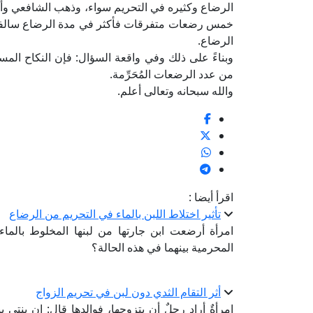
الرضاع وكثيره في التحريم سواء، وذهب الشافعي وأحم
خمس رضعات متفرقات فأكثر في مدة الرضاع سالفة الذ
الرضاع.
وبناءً على ذلك وفي واقعة السؤال: فإن النكاح الم
من عدد الرضعات المُحَرِّمة.
والله سبحانه وتعالى أعلم.
اقرأ أيضا :
تأثير اختلاط اللبن بالماء في التحريم من الرضاع
امرأة أرضعت ابن جارتها من لبنها المخلوط بالماء
المحرمية بينهما في هذه الحالة؟
أثر التقام الثدي دون لبن في تحريم الزواج
امرأةٌ أراد رجلٌ أن يتزوجها، فوالدها قال: إن بن