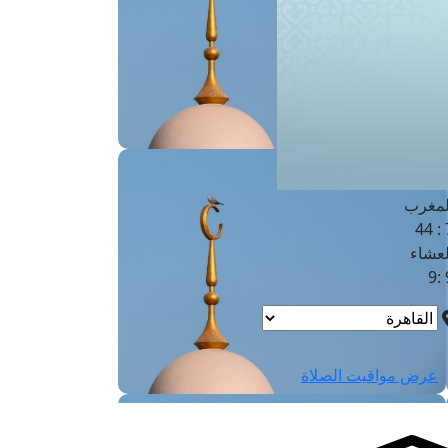
لفجر
4
لشروق
6
لظهر
1
لعصر
4:3
لمغرب
7 
لعشاء
9
عرض مواقيت الصلاة