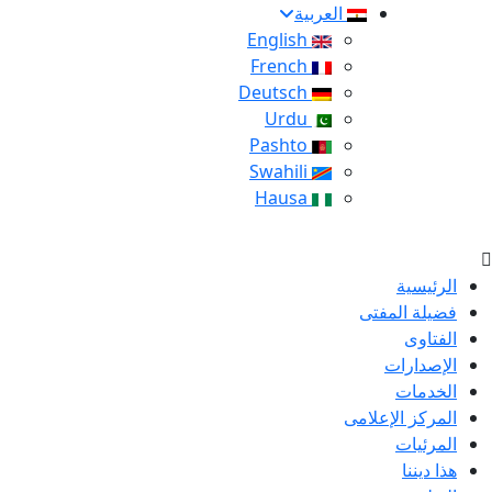
العربية
English
French
Deutsch
Urdu
Pashto
Swahili
Hausa
الرئيسية
فضيلة المفتى
الفتاوى
الإصدارات
الخدمات
المركز الإعلامى
المرئيات
هذا ديننا