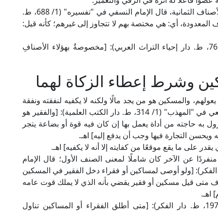
عضوًا فاعلًا له أثره في الرقي والتعمير.
مقصورة على هذه الأصناف الثمانية، قال الإمام النسفي في "تفسيره" (1/ 688، ط.
لمعدودة، أي: هي مختصة بهم لا تتجاوز إلى غيرهم؛ كأنه قيل:
وقال العلامة أبو السعود في "تفسيره" -أيضًا- (4/ 76، ط. دار إحياء التراث العربي): [مخصوصةٌ بهؤلاء الأصنافِ
ين وشرط إعطاء الزكاة لهما
 يعولهم، والمسكين هو من يجد مالًا ولكنه لا يكفيه لنفقته ونفقة
من يعولهم؛ يقول الشيخ أبو إسحاق الشيرازي الشافعي في "المهذب" (1/ 314، ط. دار الكتب العلمية): [والفقير هو
تزول به حاجته من أداة يعمل بها إن كان فيه قوة أو بضاعة يتجر
 ويحسن التجارة فيها وجب أن يدفع إليه] اهـ.
منفردًا عن الآخر كان شاملًا لمعنى الصنف الأول؛ قال الإمام
كي في "الشرح الكبير" (4/ 432، ط. دار الفكر): [ولو أوصى لمساكين أو فقراء دخل الفقير في المسكين
ف متى قيل مسكين أو فقير يقضي بأنه الذي لا يملك قوت عامه
 اهـ.
وقال الإمام النووي الشافعي في "المجموع" (6/ 197، ط. دار الفكر): [متى أطلق الفقراء أو المساكين تناول