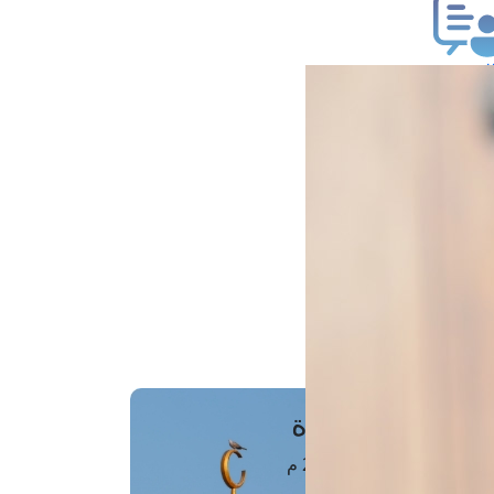
ب فتوى
تعلام عن فتوى
ز موعد
فتوى الهاتفية
َواقِيتُ الصَّـــلاة
اهرة · 08 أغسطس 2026 م