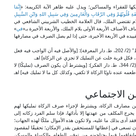
ها للفقراء والمساكين؛ ويدل عليه ظاهر الآية الكريمة: ﴿
إِنَّمَا
َلَّفَةِ قُلُوبُهُمْ وَفِي الرِّقَابِ وَالْغَارِمِينَ وَفِي سَبِيلِ اللهِ وَابْنِ السَّبِيلِ
بة: ٦٠]. فاللام تقتضي الملك، قال العلامة الخطيب الشربيني الشافعي في
في
»
تقييده في الأربعة الأخيرة، حتى إذا لم يصل الصرف في مصارفها
وقال شمس الأئمة السرخسي الحنفي في "المبسوط" (2/ 202، ط. دار المعرفة): [والأصل فيه أن الواجب فيه فعل
يك، فكل قربة خلت عن التمليك لا تجزي عن الزكاة] اهـ.
وفى "الدر المختار" و"حاشيته" لابن عابدين الحنفي (2/ 344، ط. دار الفكر): [ويشترط أن يكون الصرف (تمليكًا) لا
طعمه عنده ناويًا الزكاة لا تكفي، وكذلك كل ما لا تمليك فيه] اهـ
ن الاجتماعي
صارف الزكاة، ويشترط لإجزاء صرف الزكاة تمليكها لهم
يخرج المكلف من عهدتها إلا بأدائها، فإذا سلم الفرد زكاته إلى
 أدى بذلك ما عليه، ولا تكون هذه الأموال ملكًا لهذه الجهات؛
 أن تسعى في إعطائها للمستحقين بقدر الإمكان؛ تحقيقًا لمقصود
وإنفاقهما فيما يحتاجونه من توفير الطعام والكساء والمسكن