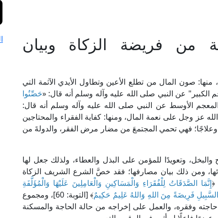
ية من فريضة الزكاة وبيان
ا
، منها: صون المال من تطلع الأعين وتطاول الأيدي الآثمة التي
 الكبير" عن النبي صلى الله عليه وآله وسلم أنه قال: «
حَصِّنُوا
لمعجم الأوسط عن النبي صلى الله عليه وآله وسلم أنه قال:
لله عز وجل على نعمة المال، ومنها: كفاية الفقراء والمحتاجين
ا وعلاجًا؛ فهي تحمي المجتمعَ من مضار مرض الفقر، والدولةَ من
والبخل، وتعويدًا للمؤمن على البذل والعطاء، ولذلك جعل لها
ائها، ومن ذلك بيان مصارفها؛ فقد خصَّ الشرع الشريف الزكاة
﴿
إِنَّمَا الصَّدَقَاتُ لِلْفُقَرَاءِ وَالْمَسَاكِينِ وَالْعَامِلِينَ عَلَيْهَا وَالْمُؤَلَّفَةِ
السَّبِيلِ فَرِيضَةً مِنَ اللهِ وَاللهُ عَلِيمٌ حَكِيمٌ
﴾ [التوبة: 60]، ومجموع
حاجته وفقره، والعمل على إخراجه من حالة الحاجة والمسكنة