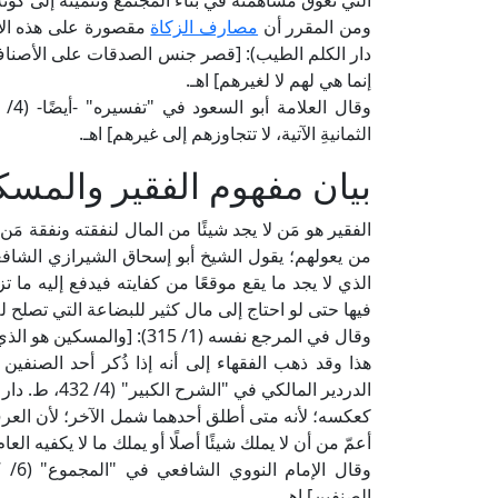
التي تعوق مساهمته في بناء المجتمع وتنميته إلى كونه 
ومن المقرر أن
مصارف الزكاة
دار الكلم الطيب): [قصر جنس الصدقات على الأصناف ا
إنما هي لهم لا لغيرهم] اهـ.
الثمانيةِ الآتية، لا تتجاوزهم إلى غيرهم] اهـ.
بيان مفهوم الفقير والمسك
الفقير هو مَن لا يجد شيئًا من المال لنفقته ونفقة مَن
الذي لا يجد ما يقع موقعًا من كفايته فيدفع إليه ما 
فيها حتى لو احتاج إلى مال كثير للبضاعة التي تصلح له
وقال في المرجع نفسه (1/ 315): [والمسكين هو الذي يقدر على ما يقع موقعًا من كفايته إلا أنه لا يكفيه] اهـ.
هذا وقد ذهب الفقهاء إلى أنه إذا ذُكر أحد الصنفين 
الدردير المال
كعكسه؛ لأنه متى أطلق أحدهما شمل الآخر؛ لأن العر
أعمّ من أن لا يملك شيئًا أصلًا أو يملك ما لا يكفيه العام]
الصنفين] اهـ.