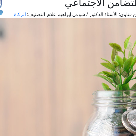
لتضامن الاجتماعي
 فتاوى:
الأستاذ الدكتور / شوقي إبراهيم علام
التصنيف:
الزكاة
طل
اس
حج
ال
م
الق