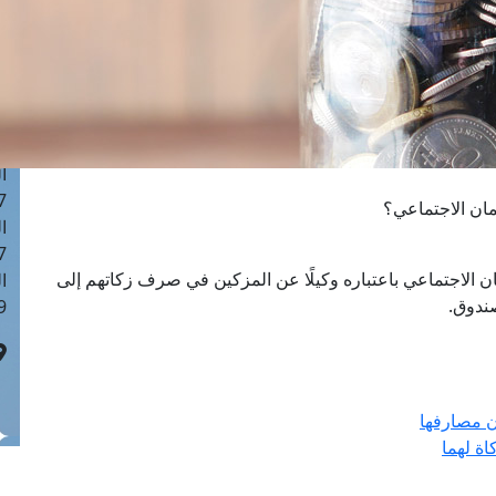
ا
 :42
ا
 :18
ا
 : 1
ا
7
ان الاجتماعي؟
ا
: 43
 الاجتماعي باعتباره وكيلًا عن المزكين في صرف زكاتهم إلى
ا
صندوق.
 :8
ن مصارفها
ة لهما