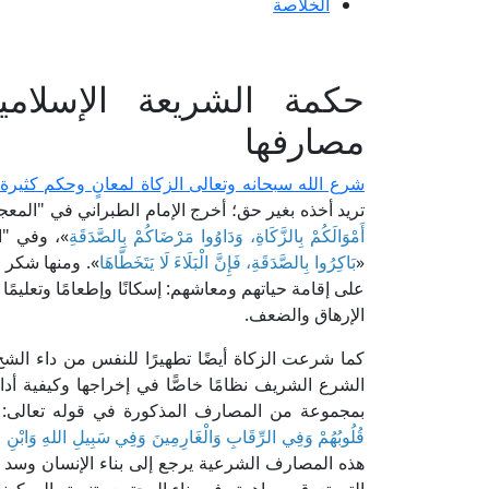
الخلاصة
حكمة الشريعة الإسلام
مصارفها
شرع الله سبحانه وتعالى الزكاة لمعانٍ وحكم كثيرة
تريد أخذه بغير حق؛ أخرج الإمام الطبراني في "المعجم
أَمْوَالَكُمْ بِالزَّكَاةِ، وَدَاوُوا مَرْضَاكُمْ بِالصَّدَقَةِ
»، وفي "ا
«
بَاكِرُوا بِالصَّدَقَةِ، فَإِنَّ الْبَلَاءَ لَا يَتَخَطَّاهَا
». ومنها شكر ا
على إقامة حياتهم ومعاشهم: إسكانًا وإطعامًا وتعليمً
الإرهاق والضعف.
كما شرعت الزكاة أيضًا تطهيرًا للنفس من داء الشح 
الشرع الشريف نظامًا خاصًّا في إخراجها وكيفية أد
بمجموعة من المصارف المذكورة في قوله تعالى: 
قُلُوبُهُمْ وَفِي الرِّقَابِ وَالْغَارِمِينَ وَفِي سَبِيلِ اللهِ وَابْنِ 
هذه المصارف الشرعية يرجع إلى بناء الإنسان وسد 