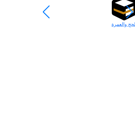
لحج والعمرة
رمضان