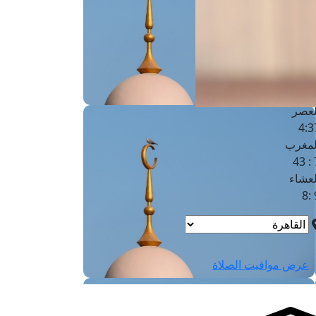
لفجر
4
لشروق
6
لظهر
1
لعصر
4:3
لمغرب
7 
لعشاء
9
عرض مواقيت الصلاة