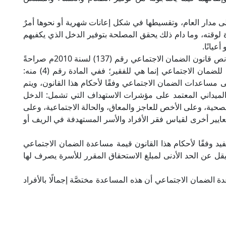
لى مدار العام، وتقسيطها في شكل إعانات شهرية أو نحوها أمرٌ
لوقته، وما دام ذلك يحقق المصلحة بتوفير الدخل الذي يكفيهم
عيانًا.
وهذا متحقق في هذا الصندوق ورسالته؛ حيث إنه قد نص قانون الضمان الاجتماعي رقم (137) لسنة 2010م صراحةً
على أن الأموال التي تُصرف من الصندوق المركزي للضمان الاجتماعي إنما هي للفقير؛ ففي المادة رقم (4) منه:
 مساعدات الضمان الاجتماعي وفقًا لأحكام هذا القانون، ويتم
 الميداني المعتمد على مؤشرات الاستهداف التي تشمل: الدخل
لصحية، وعلى الأخص للعاجز والمعاق، والحالة الاجتماعية، وعلى
ايير أخرى لقياس فقر الأفراد والأسر المستهدفة في الريف أو
يصرف المستفيد وفقًا لأحكام هذا القانون قيمة مساعدة الضمان الاجتماعي
يقل عن الحد الأدنى لمبلغ الاستحقاق المقرر للأسرة يصرف لها
الضمان الاجتماعي أن هذه المساعدة مختصَّة إجمالًا بالأفراد