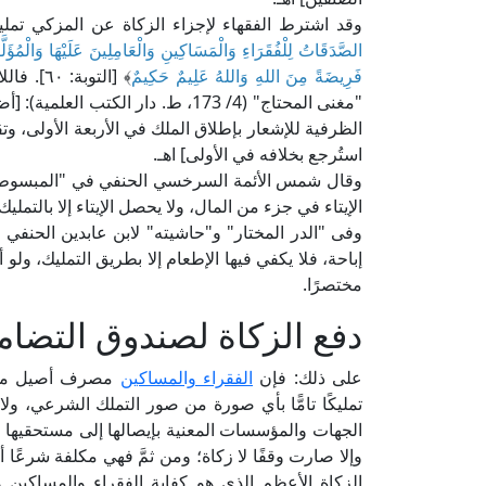
وقد اشترط الفقهاء لإجزاء الزكاة عن المزكي تمليك
الصَّدَقَاتُ لِلْفُقَرَاءِ وَالْمَسَاكِينِ وَالْعَامِلِينَ عَلَيْهَا وَالْمُؤ
فَرِيضَةً مِنَ اللهِ وَاللهُ عَلِيمٌ حَكِيمٌ
﴾ [التو
"مغنى المحتاج" (4/ 173، ط. دار الكتب العلمية): [أضاف الأصناف الأربعة الأولى بلام الملك، والأربعة الأخيرة بـ«
الظرفية للإشعار بإطلاق الملك في الأربعة الأولى، و
استُرجع بخلافه في الأولى] اهـ.
الإيتاء في جزء من المال، ولا يحصل الإيتاء إلا بالتمل
إباحة، فلا يكفي فيها الإطعام إلا بطريق التمليك، ولو أ
مختصرًا.
دفع الزكاة لصندوق التضام
على ذلك: فإن
الفقراء والمساكين
مصرف أصيل من م
تمليكًا تامًّا بأي صورة من صور التملك الشرعي، ولا 
الجهات والمؤسسات المعنية بإيصالها إلى مستحقيها فقد
وإلا صارت وقفًا لا زكاة؛ ومن ثمَّ فهي مكلفة شرعًا
الزكاة الأعظم الذي هو كفاية الفقراء والمساكين 