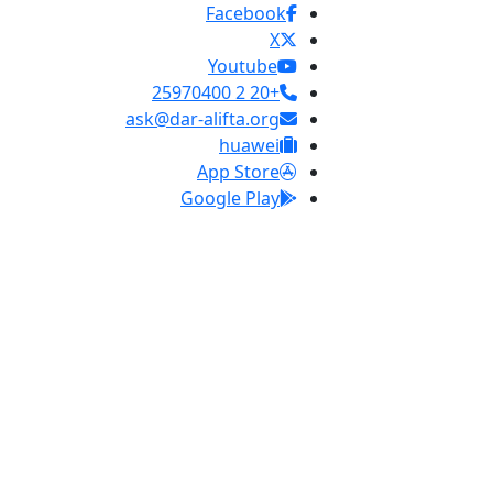
Facebook
X
Youtube
+20 2 25970400
ask@dar-alifta.org
huawei
App Store
Google Play