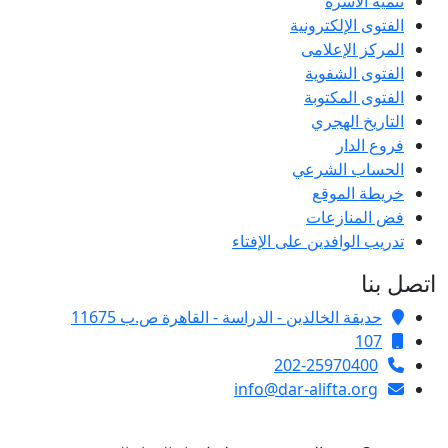
تنمية الأسرة
الفتوى الإلكترونية
المركز الإعلامى
الفتوى الشفوية
الفتوى المكتوبة
التاريخ الهجري
فروع الدار
الحساب الشرعي
خريطة الموقع
فض المنازعات
تدريب الوافدين على الإفتاء
اتصل بنا
حديقة الخالدين - الدراسة - القاهرة ص.ب 11675
107
202-25970400
info@dar-alifta.org