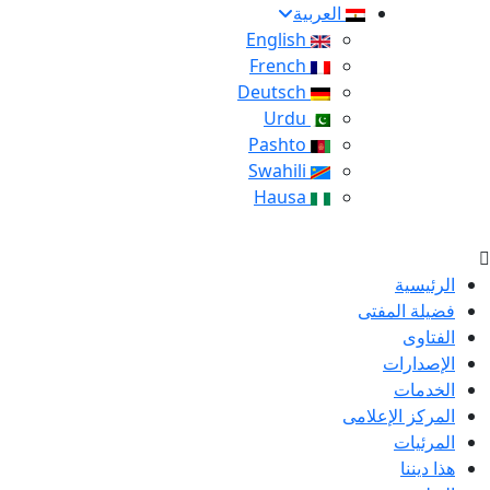
العربية
English
French
Deutsch
Urdu
Pashto
Swahili
Hausa
الرئيسية
فضيلة المفتى
الفتاوى
الإصدارات
الخدمات
المركز الإعلامى
المرئيات
هذا ديننا