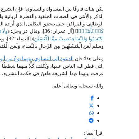
لكن هناك فارقًا بين المساواة والتساوي؛ فإن الشرع 
الذكر والأنثى في الصفات الخلقية والفطرة الربانية 
الوظائف والمراكز، حتى يتحقق التكامل الذي أراده الل
كَٱلۡأُنثَىٰۖ
﴾ [آل عمران: 36]، وقال عز وجل: ﴿
وَلَا 
اكْتَسَبُوا وَلِلنِّسَاءِ نَصِيبٌ مِمَّا اكْتَسَبْنَ
﴾ [النساء: 32]، وعَنِ
وسلم لَعَنَ الْمُتَشَبِّهِينَ مِنَ الرِّجَالِ بِالنِّسَاءِ، وَلَعَنَ 
وعلى هذا: فإن
الدعوة إلى التساوي بينهما نوعٌ من أنو
التي فطر الله الناس عليها، ويُكلف كلًّا منهما شططًا 
فرقت بينهما فيها الشريعة طعنٌ في حكمة التشريع، وإنكا
والله سبحانه وتعالى أعلم.
اقرأ أيضا :