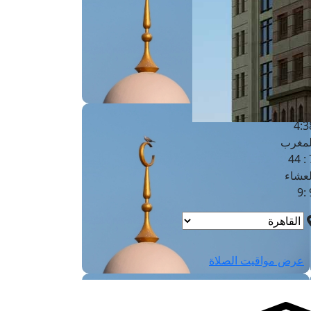
لفجر
4
لشروق
6
لظهر
1
لعصر
4:3
لمغرب
7 
لعشاء
9
عرض مواقيت الصلاة