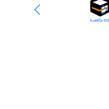
لحج والعمرة
رمضان