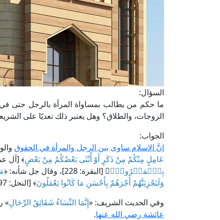
السؤال:
ما حكم من يطالب بمساواة المرأة بالرجل حتى في ال
الزوجات، والطلاق؟ وهل يعتبر ذلك تعديًا على الشريعة 
الجواب:
إنَّ الإسلام ساوى بين الرجل والمرأة في الحقوق
والوا
عَامِلٍ مِنْكُمْ مِنْ ذَكَرٍ أَوْ أُنْثَى بَعْضُكُمْ مِنْ بَعْضٍ
﴾ [آل عمران: 195]، 
بِٱلۡمَعۡرُوفِۚ
﴾ [البقرة: 228]، وقال جل شأنه: ﴿
مَ
وَلَنَجْزِيَنَّهُمْ أَجْرَهُمْ بِأَحْسَنِ مَا كَانُوا يَعْمَلُونَ
﴾ [النحل: 97].
وفي الحديث الشريف: «
إِنَّمَا النِّسَاءُ شَقَائِقُ الرِّجَالِ
» ر
عائشة رضي الله عنها
.