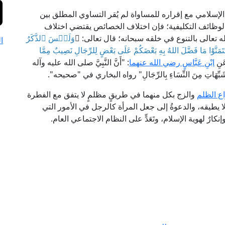
الإسلامي مع إقراره للمساواة لم يُقر التساوي المطلق بين
والوظائف التكليفية؛ فإن اختلاف الخصائص يقتضي اختلاف
ه تعالى بالتنوع في خلقه سبحانه؛ قال تعالى: ﴿
وَلَيۡسَ ٱلذَّكَرُ
ا
تَتَمَنَّوْا مَا فَضَّلَ اللهُ بِهِ بَعْضَكُمْ عَلَى بَعْضٍ لِلرِّجَالِ نَصِيبٌ مِمَّا
ابْنِ عَبَّاسٍ رضي الله عنهما
: "أَنَّ النَّبِيَّ صلى الله عليه وآله
الْمُتَشَبِّهَاتِ مِنَ النِّسَاءِ بِالرِّجَالِ" رواه البخاري في "صحيحه".
اع الظلم
والزج بكل منهما في طريقٍ مظلمٍ لا يتفق مع الفطرة
لا يطيقه، والدعوةُ إلى جعل المرأة كالرجل في الأمور التي
رٌ لهوية الإسلام، وتَعَدٍّ على النظام الاجتماعي العام.