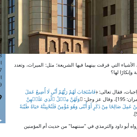
ا
 :41
ا
 :17
ا
 : 1
ا
8
ا
أشياء التي فرقت بينهما فيها الشريعة؛ مثل: الميراث، وتعدد
: 44
وإنكارًا لها؟
ا
 :9
جبات، فقال تعالى: ﴿
فَاسْتَجَابَ لَهُمْ رَبُّهُمْ أَنِّي لَا أُضِيعُ عَمَلَ
وقال عز وجل: ﴿
وَلَهُنَّ مِثۡلُ ٱلَّذِي عَلَيۡهِنَّ
نْ عَمِلَ صَالِحًا مِنْ ذَكَرٍ أَوْ أُنْثَى وَهُوَ مُؤْمِنٌ فَلَنُحْيِيَنَّهُ حَيَاةً طَيِّبَةً
واه أبو داود والترمذي في "سننهما" من حديث أم المؤمنين