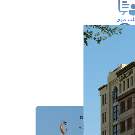
ب فتوى
تعلام عن فتوى
ز موعد
فتوى الهاتفية
َواقِيتُ الصَّـــلاة
اهرة · 07 أغسطس 2026 م