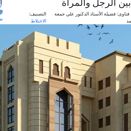
ين الرجل والمرأة
فتاوى:
فضيلة الأستاذ الدكتور علي جمعة
التصنيف:
طل
د
الاختلاط
اس
حج
ال
م
الق