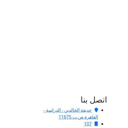
اتصل بنا
حديقة الخالدين - الدراسة -
القاهرة ص.ب 11675
107