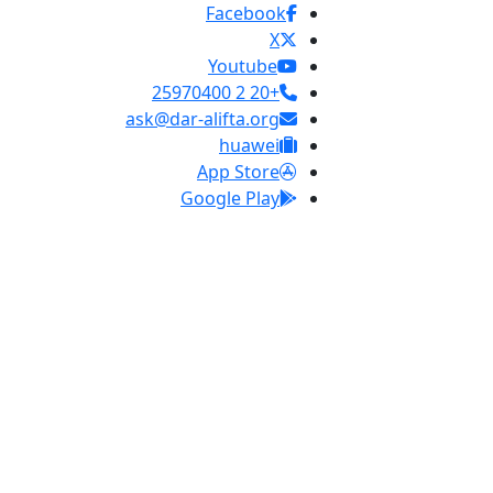
Facebook
X
Youtube
+20 2 25970400
ask@dar-alifta.org
huawei
App Store
Google Play