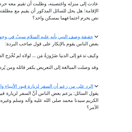
عادت إلى منزله واغتصبته، وطلبت أن تقيم معه حرص
الإقامة؛ هل يحل للسائل المذكور أن يقيم مع مطلقت
نص يحرم اجتماعهما بمسكن واحد؟
حقيقة وصف النبي بأنه عليه السلام سببٌ في وجود 
بعض الناس يقوم بالإنكار على قول صاحب البردة:
وكيف تدعو إلى الدنيا ضَرُورَةُ مَن ... لولاه لم تُخْرَج الد
وقد وصلت المبالغة إلى التعريض بكفر قائله ومن يُر
الرد على من زعم أن السفر لزيارة قبور الأنبياء و
يقول السائل: يزعم بعض الناس أنَّ السفر لزيارة قبور
الكريم سيدنا محمد صلى الله عليه وآله وسلم وغيره ي
الأمر؟