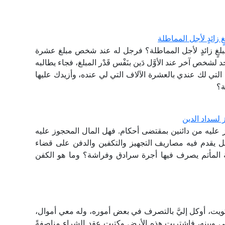
ٍ زائدٍ لأجل المماطلة
 مبلغٍ زائدٍ لأجل المماطلة؟ فرجل له عند شخص مبلغ عشرة
د لشخص آخر عند الأوَّل دَين بنَفْس قَدْر المبلغ، فجاء يطالبه
 التي لك عندي بالعشرة الآلاف التي لي عنده، وأزيدك عليها
ة؟
لسداد الدين
عليه من دائنين بمقتضى أحكام. فهل المال المحجوز عليه
هل يقدم فيه مصاريف التجهيز والتكفين والدفن على قضاء
ة المأتم يصرف فيها أجرة سرادق وفراشة؟ وما هو الكفن
ويت، أوكل إليَّ بالتصرف في بعض أموره، وله معي أموال،
ي وبينه، فاشتريت هذه الأرض وكتبت عقد الشراء مناصفةً