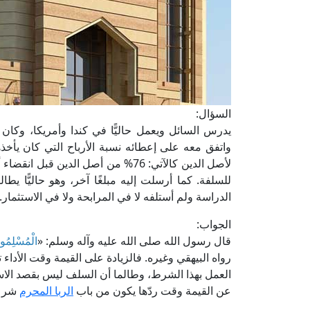
السؤال:
يدرس السائل ويعمل حاليًّا في كندا وأمريكا، وكان
واتفق معه على إعطائه نسبة الأرباح التي كان يأخذها
للسلفة. كما أرسلت إليه مبلغًا آخر، وهو حاليًّا يطال
الدراسة ولم أستلفه لا في المرابحة ولا في الاستثما
الجواب:
قال رسول الله صلى الله عليه وآله وسلم: «
الْمُسْلِمُون
رواه البيهقي وغيره. فالزيادة على القيمة وقت الأدا
العمل بهذا الشرط، وطالما أن السلف ليس بقصد الاس
عن القيمة وقت ردّها يكون من باب
الربا المحرم
شرعً