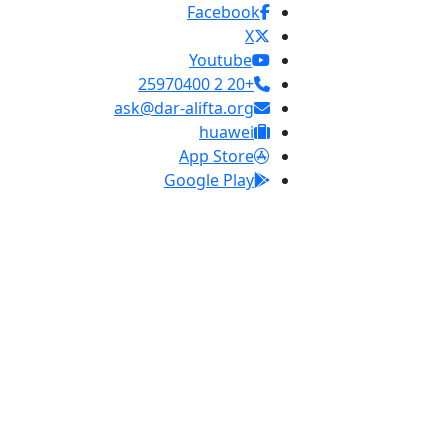
Facebook
X
Youtube
+20 2 25970400
ask@dar-alifta.org
huawei
App Store
Google Play