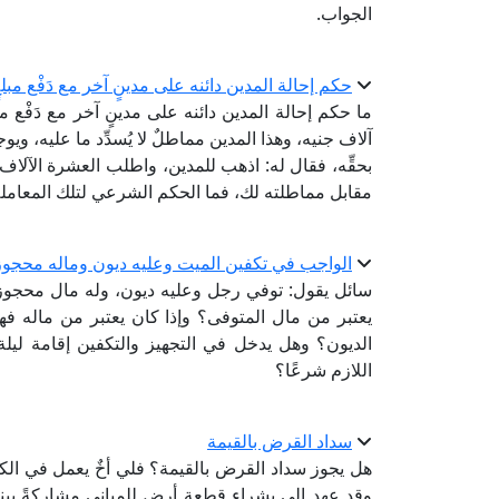
الجواب.
حكم إحالة المدين دائنه على مدينٍ آخر مع دَفْع مبلغ
ما حكم إحالة المدين دائنه على مدينٍ آخر مع دَفْع
آلاف جنيه، وهذا المدين مماطلٌ لا يُسدِّد ما عليه، ويوج
بحقِّه، فقال له: اذهب للمدين، واطلب العشرة الآلاف
مقابل مماطلته لك، فما الحكم الشرعي لتلك المعامل
الواجب في تكفين الميت وعليه ديون وماله محجوز 
سائل يقول: توفي رجل وعليه ديون، وله مال محجوز 
يعتبر من مال المتوفى؟ وإذا كان يعتبر من ماله ف
الديون؟ وهل يدخل في التجهيز والتكفين إقامة ليل
اللازم شرعًا؟
سداد القرض بالقيمة
هل يجوز سداد القرض بالقيمة؟ فلي أخٌ يعمل في الك
وقد عهد إلي بشراء قطعة أرض للمباني مشاركةً بين