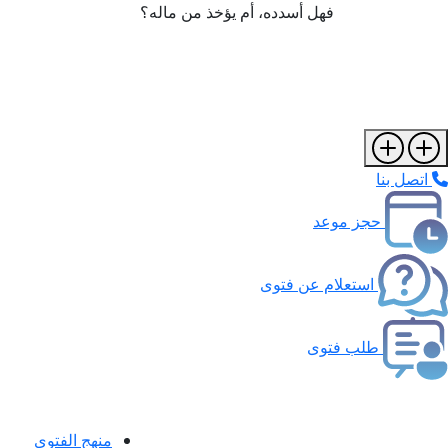
فهل أسدده، أم يؤخذ من ماله؟
اتصل بنا
حجز موعد
استعلام عن فتوى
طلب فتوى
منهج الفتوى