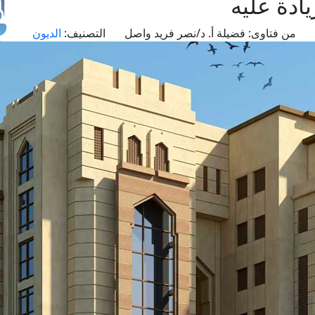
ادة عليه
من فتاوى:
فضيلة أ. د/نصر فريد واصل
التصنيف:
الديون
طل
اس
حج
ال
م
الق