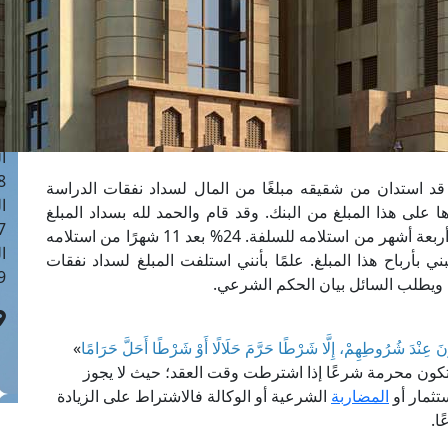
ا
 :40
ا
 :17
ا
 : 1
ا
8
 قد استدان من شقيقه مبلغًا من المال لسداد نفقات الدراسة
ا
 على هذا المبلغ من البنك. وقد قام والحمد لله بسداد المبلغ
: 45
لأصل الدين كالآتي: 76% من أصل الدين قبل انقضاء أربعة أشهر من استلامه للسلفة. 24% بعد 11 شهرًا من استلامه
ا
بني بأرباح هذا المبلغ. علمًا بأنني استلفت المبلغ لسداد نفقات
 :10
ر. ويطلب السائل بيان الحكم الشرعي.
َ عِنْدَ شُرُوطِهِمْ، إِلَّا شَرْطًا حَرَّمَ حَلَالًا أَوْ شَرْطًا أَحَلَّ حَرَامًا
»
ء تكون محرمة شرعًا إذا اشترطت وقت العقد؛ حيث لا يجوز
تثمار أو
المضاربة
الشرعية أو الوكالة فالاشتراط على الزيادة
ا.