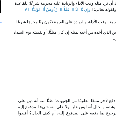
ك أن ترد مثله وقت الأداء والزيادة عليه محرمة شرعًا؛ للقاعدة
م، ولقوله تعالى: ﴿
وَإِن تُبۡتُمۡ فَلَكُمۡ رُءُوسُ أَمۡوَٰلِكُمۡ لَا
ا
قيمته وقت الأداء، والزيادة على القيمة تكون ربًا محرمًا شرعًا.
الذي أخذه من أخيه بمثله إن كان مثليًّا، أو بقيمته يوم السداد
.
لآخر مبلغًا معلومًا من الجنيهات؛ ظنًّا منه أنه دين على
يشته، والحال أنه ليس عليه ولا على ابنه شيء للمدفوع إليه
رجوع بما دفعه على المدفوع إليه، أم كيف الحال؟ أفيدوا