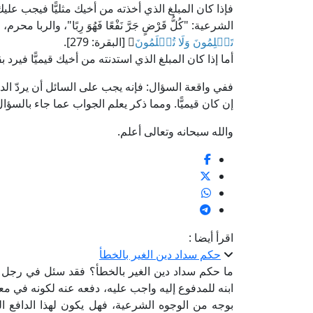
فإذا كان المبلغ الذي أخذته من أخيك مثليًّا فيجب علي
الشرعية: "كُلُّ قَرْضٍ جَرَّ نَفْعًا فَهُوَ رِبًا"، والربا محر
تَظۡلِمُونَ وَلَا تُظۡلَمُونَ
﴾ [البقرة: 279].
أما إذا كان المبلغ الذي استدنته من أخيك قيميًّا فيرد ب
ففي واقعة السؤال: فإنه يجب على السائل أن يردّ الدين 
إن كان قيميًّا. ومما ذكر يعلم الجواب عما جاء بالسؤال
والله سبحانه وتعالى أعلم.
اقرأ أيضا :
حكم سداد دين الغير بالخطأ
ما حكم سداد دين الغير بالخطأ؟ فقد سئل في رجل دفع 
ابنه للمدفوع إليه واجب عليه، دفعه عنه لكونه في مع
بوجه من الوجوه الشرعية، فهل يكون لهذا الدافع ال