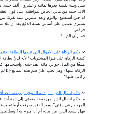
بيني وبينه بقيمة قدرها ثمانية وعشرون ألف جنيه،
آلاف جنيه من مالي الخاص بموافقته على كون العقد 
له حين أستطيع، واليوم وبعد عشرين سنة تقريبًا من ت
يشتري نصيبي على أساس نسبة الدفع بعد أن غلا سعر
فرفض.
فما رأي الدين؟
حكم الزكاة على الأموال التي تتيحها البطاقة الائتمانية (Credit Card) -فيزا الم
مبلغًا من المال حوالي مائة ألف جنيه، وأستخدمها ك
الزكاة عليها؟ وهل يجب عليَّ ضم هذه المبالغ -إذا لم
زكاتي عليها؟
حكم انتقال الدين من ذمة المتوفى إلى ذمة أحد أقا
ما حكم انتقال الدين من ذمة المتوفى إلى ذمة أحد أقار
المرحوم في ذمَّتي"، وبعد الدفن صرفت أرملته مست
فهل يسدد الدين من ماله أم أنا ملزم به؟ ويطالبني أ