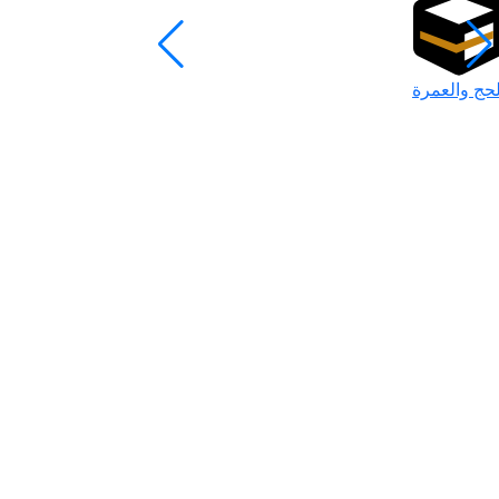
لحج والعمرة
رمضان