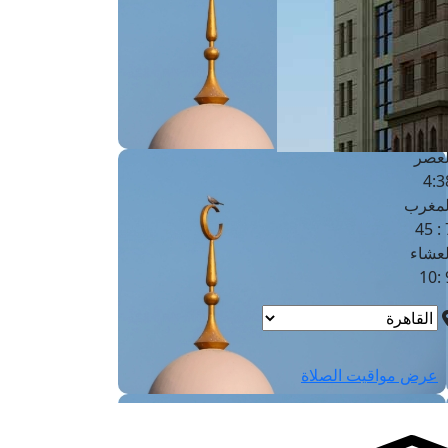
لفجر
4
لشروق
6
لظهر
1
لعصر
4:3
لمغرب
7 
لعشاء
9
عرض مواقيت الصلاة