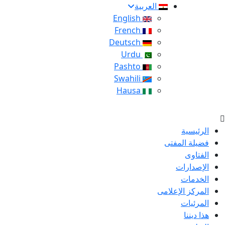
العربية
English
French
Deutsch
Urdu
Pashto
Swahili
Hausa
الرئيسية
فضيلة المفتى
الفتاوى
الإصدارات
الخدمات
المركز الإعلامى
المرئيات
هذا ديننا