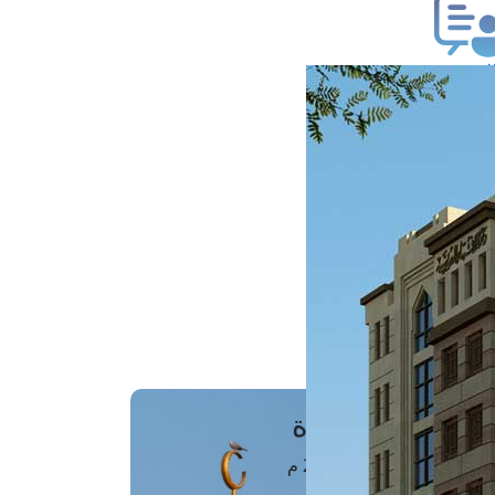
ب فتوى
تعلام عن فتوى
ز موعد
فتوى الهاتفية
َواقِيتُ الصَّـــلاة
اهرة · 06 أغسطس 2026 م