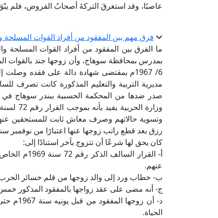
عاصبًا، وقد استغرقَ التركةَ أصحابُ الفروض، فلم يبْق
فرق مهم بين المفقود من أفراد القوات المسلحة و
ما الفرق بين المفقود من أفراد القوات المسلحة و
6/ 1967م بمقتضى شهادة دالة على فقده وصلت إ
مديرية التربية والتعليم المذكورة كانت تصرف لل
صدر ضدها من المحكمة الحسبية ببندر سوهاج في قضي
وتسوية حالاتهم وصرف معاش ثابت للمستحقين عنهم، 
كان يحق لها شرعًا أن تتزوج بآخر استنادًا إلى:
أ- القرار الس
عنهم.
ب- خطاب ورد إلى والد زوجها من قلم خسائر الحرب ي
ج- أنه مضى على عقد زواجها بالمفقود المذكور خمس
د- أن زوج
الحياة.