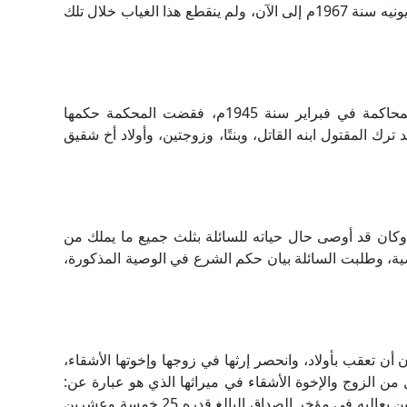
هـ- أن غياب الزوج المذكور كان غيابًا متصلًا من قبل يونيه سنة 1967م إلى الآن، ولم ينقطع هذا الغياب خلال تلك
في سنة 1945م قُتل رجلٌ بيد ابنه عمدًا، وقدم للمحاكمة في فبراير سنة 1945م، فقضت المحكمة حكمها
د ترك المقتول ابنه القاتل، وبنتًا، وزوجتين، وأولاد أخ شقيق
وكان قد أوصى حال حياته للسائلة بثلث جميع ما يملك من
صية، وطلبت السائلة بيان حكم الشرع في الوصية المذكورة،
تي الشقيقة في أول إبريل سنة 1950م دون أن تعقب بأولاد، وانحصر إرثها في زوجها وإخوتها الأشقاء،
من الزوج والإخوة الأشقاء في ميراثها الذي هو عبارة عن:
68 مترًا مربعًا بمنزل، وكذلك نصيب كل من المذكورين بعاليه في مؤخر الصداق البالغ قدره 25 خمسة وعشرين