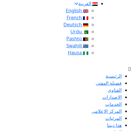
العربية
English
French
Deutsch
Urdu
Pashto
Swahili
Hausa
الرئيسية
فضيلة المفتى
الفتاوى
الإصدارات
الخدمات
المركز الإعلامى
المرئيات
هذا ديننا