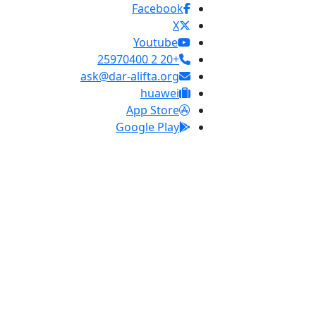
Facebook
X
Youtube
+20 2 25970400
ask@dar-alifta.org
huawei
App Store
Google Play