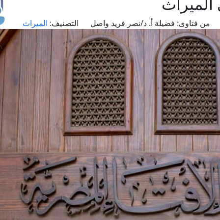
 الميراث
من فتاوى:
فضيلة أ. د/نصر فريد واصل
التصنيف:
الميراث
طل
اس
حج
ال
م
الق