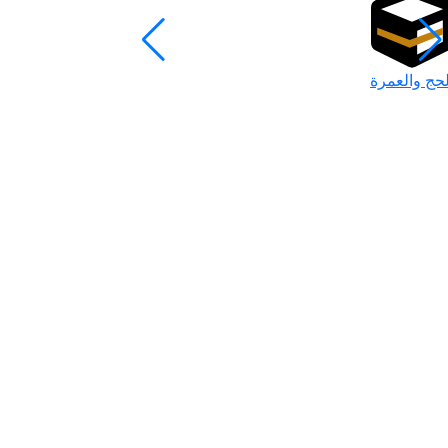
لحج والعمرة
رمضان