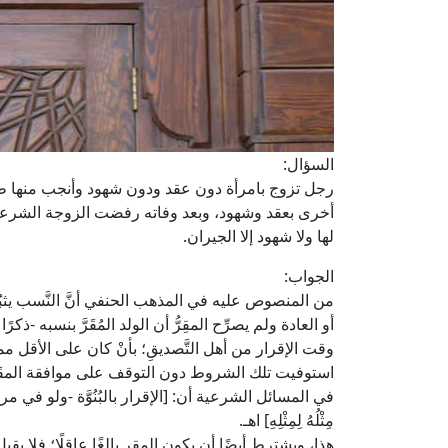
السؤال:
رجل تزوج بامرأة دون عقد ودون شهود وأنجب منها طف
أخرى بعقد وشهود، وبعد وفاته رفضت الزوجة الشرعية 
لها ولا شهود إلا الجيران.
الجواب:
من المنصوص عليه في المذهب الحنفي أنَّ النَّسب يثبُت ب
أو العادة ولم يصرِّح المقِرُّ أن الولد المُقَرَّ بنسبه -
وقت الإقرار من أهل التَّصديقِ؛ بأنْ كان على الأقل ممي
في المسائل الشرعية أن: [الإقرار بالبُنُوَّة -ولو في م
مِثْلُهُ لِمِثْلِهِ] اهـ.
هذا، ويشترط أيضًا أن يكون المقِر بالغًا عاقلًا؛ فلا ي