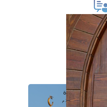
ب فتوى
تعلام عن فتوى
ز موعد
فتوى الهاتفية
َواقِيتُ الصَّـــلاة
اهرة · 06 أغسطس 2026 م