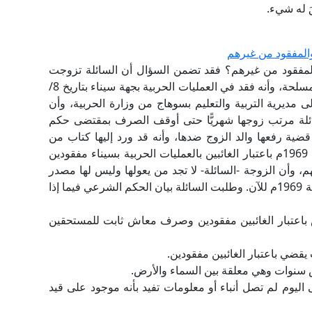
َ له شيء.
المفقود من غيرهم
المفقود من غيرهم؟ فقد تضمن السؤال أن السائلة تزوجت
بمدرس بمحافظة سوهاج، وأن زوجها جند بالقوات المسلحة، وأنه فقد في العمليات الحربية بجهة سيناء بتاريخ 8/
لى مديرية التربية والتعليم بسوهاج من وزارة الحربية، وأن
سائلة مرتب زوجها شهريًّا حتى أوقف الصرف بمقتضى حكم
ة رفعها والد الزوج ضدها، وأنه قد ورد إليها كتاب من
وزارة الحربية يفيد بأنه بموجب القرار رقم 72 لسنة 1969م باعتبار الغائبين بالعمليات الحربية بسيناء مفقودين
وأن الزوجة -السائلة- لا تجد من يعولها وليس لها مصدر
رزق بعد قطع راتب زوجها عنها اعتبارًا من نوفمبر سنة 1969م للآن. وطلبت السائلة بيان الحكم الشرعي فيما إذا
الف الذكر رقم 72 سنة 1969م الخاص باعتبار الغائبين مفقودين وصرف معاش ثابت للمستحقين
قضي باعتبار الغائبين مفقودين.
 سنوات وهي معلقة بين السماء والأرض.
ها المفقود من قبل يونيه سنة 1967م حتى اليوم لم تصل أنباء أو معلومات تفيد بأنه موجود على قيد