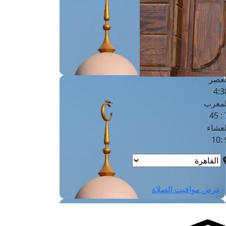
لفجر
4
لشروق
6
لظهر
1
لعصر
4:3
لمغرب
7 
لعشاء
9
عرض مواقيت الصلاة