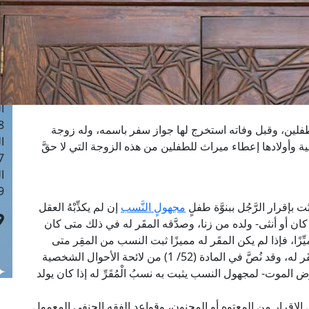
ا
 :40
ا
 :17
ا
 : 1
ا
8
لين، وقبل وفاته استخرج لها جواز سفر باسمه، وله زوجة
ا
وأولادها إعطاء ميراث للطفلين من هذه الزوجة التي لا حقَّ
: 45
ا
 :10
إقرار الرَّجُل ببنوَّة طفلٍ
مجهولٍ النَّسب
إن لم يكذِّبْهُ العقل
ذكرًا كان أو أنثى- ولده من زنا، وصدَّقه المقَر له في ذلك متى كان
ِّزًا، فإذا لم يكن المقَر له مميزًا ثبت النسب من المقِر متى
استوفيت تلك الشروط دون التوقف على موافقة المقَر له، وقد نُصَّ في المادة (52/ 1) من لائحة الأحوال الشخصية
رض الموت- لمجهول النسب يثبت به نسبُ الْمُقَرِّ له إذا كان يولد
قبل الإقرار من المعتوه أو المجنون، وقواعد الفقه الحنفي المعمول