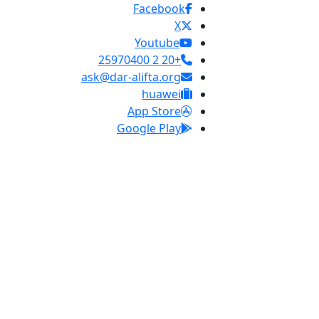
Facebook
X
Youtube
+20 2 25970400
ask@dar-alifta.org
huawei
App Store
Google Play