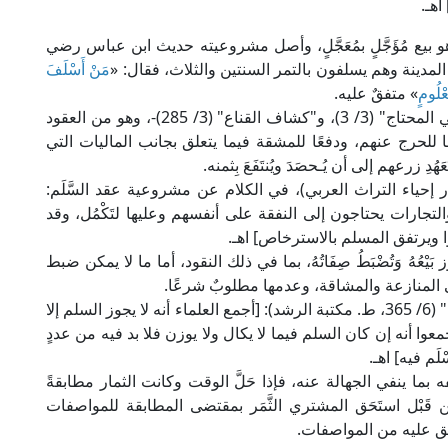
هـ.
 بيع مُؤَجَّلٍ بمُعَجَّلٍ، وأصل مشروعيته حديث ابن عباس رضي
 المدينة وهم يسلفون بالتمر السنتين والثلاث، فقال: «
مَنْ أَسْلَفَ
ْلُومٍ
» متفقٌ عليه.
وقد ثبت الإجماع على مشروعية السَّلم -راجع: "مغني المحتاج" (3/ 3)، و"كشاف القناع" (3/ 285)-، وهو من العقود
 للحرج عنهم، ودفعًا للمشقة فيما يتعلق بجانب الماليات التي
زرعهم إلى أن يُـحصَدَ ويُنتَفَعَ بِثمنه.
ابن قدامة في "المغني" (4/ 185، ط. دار إحياء التراث العربي)، في الكلام عن مشروعية عقد السَّلَم:
التجارات يحتاجون إلى النفقة على أنفسهم وعليها لتَكْمُل، وقد
تفقوا ويرتفق المسلم بالاسترخاص] اهـ.
عُهُ وَتُضْبَطُ صِفَاتُهُ، بما في ذلك النقود، أما ما لا يمكن ضبط
 المنازعة والمشاقة، وعدمها مطلوبٌ شرعًا.
قال الإمام ابن بطال في "شرحه على صحيح البخاري" (6/ 365، ط. مكتبة الرشد): [أجمع العلماء أنه لا يجوز السلم إلا
وا أنه إن كان السلم فيما لا يكال ولا يوزن فلا بد فيه من عددٍ
َم فيه] اهـ.
صفه بما ينفي الجهالة عنه، فإذا حَلَّ الوقت وكانت الثمار مطابقةً
َبْل استَحَق المشتري الثَّمَر بمقتضى المطابقة للمواصفات
اتفق عليه من المواصفات.