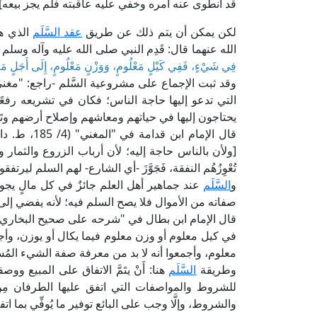
قد انطوى عنه أمره وخفي عليه عاقبته فلم يجز بيعه] ا
لكن يمكن أن يتم ذلك عن طريق
عقد السَّلَم
الذي هو
الله عنهما قال: قَدِم النبي صلى الله عليه وآله وسلم
فِي شَيْءٍ، فَفِي كَيْلٍ مَعْلُومٍ، وَوَزْنٍ مَعْلُومٍ، إِلَى أَجَلٍ مَع
التي تدعو إليها حاجة الناس؛ فكان في تشريعه رفعًا
يحتاجون إليها في حياتهم ومعاشهم وإصلاح أرضهم وتَعَهُدِ 
قال الإمام 
[ولأن بالناس حاجة إليه؛ لأن أرباب الزروع والثمار و
تُعْوِزُهُم النفقة، فَجَوَّزَ -أي الشارع- لهم السلم لير
و
السَّلَم
عند جماهير أهل العلم جائزٌ في كل مالٍ يجوز بَيْ
صفاته من الأموال فلا يصح السلم فيه؛ لأنه يفضي إلى
في كيل معلوم أو وزن معلوم فيما يكال أو يوزن، وأجمع
معلوم، وأجمعوا أنه لا بد من معرفة صفة الشيء المُسْل
وطريقة
السَّلَم
هنا: أَنْ يتَمَّ الاتفاق على المبيع وو
للشروط والمواصفات التي اتفق عليها الطرفان مِن ق
والشروط، وإلَّا وجب على البائع توفير ما يُوفِّي بما 