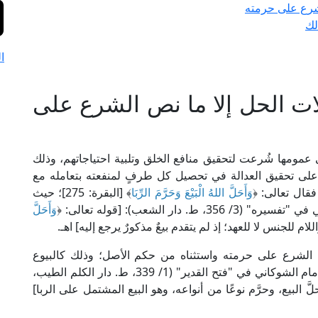
لشرع على حرمته
لك
ا
ات الحل إلا ما نص الشرع على
عمومها شُرعت لتحقيق منافع الخلق وتلبية احتياجاتهم، وذلك
 على تحقيق العدالة في تحصيل كل طرفٍ لمنفعته بتعامله مع
 فقال تعالى: ﴿
وَأَحَلَّ اللهُ الْبَيْعَ وَحَرَّمَ الرِّبَا
﴾ [البقرة: 275]؛ حيث
ار الشعب): [قوله تعالى: ﴿
وَأَحَلَّ
ام للجنس لا للعهد؛ إذ لم يتقدم بيعٌ مذكورٌ يرجع إليه] اهـ.
 نَصَّ الشرع على حرمته واستثناه من حكم الأصل؛ وذلك كالبيوع
المشتملة على الرَّبَا أو غيره من المحرمات؛ يقول الإمام الشوكاني في "فتح القدير" (1/ 339، ط. دار الكلم الطيب،
لَّ البيع، وحرَّم نوعًا من أنواعه، وهو البيع المشتمل على الربا]