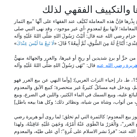
ا والتكييف الفقهي لذلك
ِذْرها فإنَّ هذه المعاملة تُكيَّف عند الفقهاء على أنَّها "بيع الثمار
معاملة؛ لأنها بيعٌ لمعدومٍ -أي غير موجود-، وقد نهى النبي صلى
ي الله عنه قال: أَتَيْتُ رَسُولَ اللهِ صَلَّى اللهُ عَلَيْهِ وَآله
ِنْدي؛ أَبْتَاعُ لَهُ مِنَ السُّوقِ، ثُمَّ أَبِيعُهُ؟ قَالَ: «
لَا تَبِعْ مَا لَيْسَ عِنْدَكَ
»
 من حرٍّ أو بردٍ شديدين أو ريحٍ أو غيرها، والغرر والجهالة منهيٌّ
هريرة رضي الله عنه
قال: "نَهَى رَسُولُ اللهِ صَلَّى اللهُ عَلَيْهِ وآله
قال الإمام النووي في "شرح صحيح مسلم" (10/ 156، ط. دار إحياء التراث العربي): [وأما النهي عن بيع الغرر فهو
، ويدخل فيه مسائلُ كثيرةٌ غير منحصرة؛ كبيع الآبق والمعدوم
بائع عليه، وبيع السمك في الماء الكثير، واللبن في الضرع، وبيع
ٍ من أثواب، وشاة من شياه، ونظائر ذلك؛ وكل هذا بيعه باطل]
دار الفكر): [(ولا يجوز بيع المعدوم؛ كالثمرة التي لم تخلق؛ لما روى أبو هريرة رضي
ْغَرَرُ مَا انْطَوَى عَنْهُ أَمْرُهُ، وَخَفِيَ عَلَيْهِ عَاقِبَتُهُ، ولهذا
 عنه: "فردٌ نشر الاسلام على غُرةٍ"؛ أي على طيّه، والمعدوم