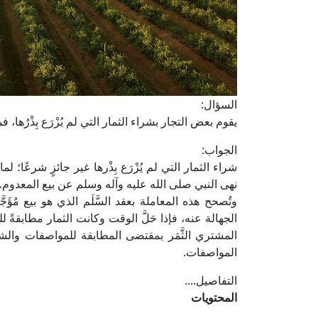
السؤال:
يقوم بعض التجار بشراء الثمار التي لم يُزْرَع بِذْرُها،
الجواب:
شراء الثمار التي لم يُزْرَع بِذْرها غير جائزٍ شرعًا؛ ل
نهى النبي صلى الله عليه وآله وسلم عن بيع المعدوم.
وتُصحح هذه المعاملة بعقد السَّلَم الذي هو بيع مُؤَجَّلٍ
الجهالة عنه، فإذا حَلَّ الوقت وكانت الثمار مطابقةً
المشتري الثَّمَر بمقتضى المطابقة للمواصفات والشرو
المواصفات.
التفاصيل....
المحتويات