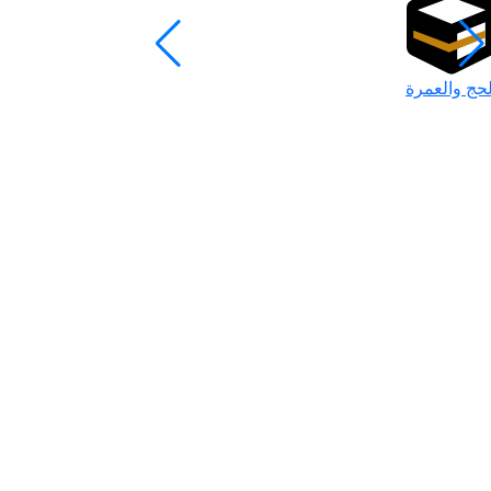
لحج والعمرة
رمضان