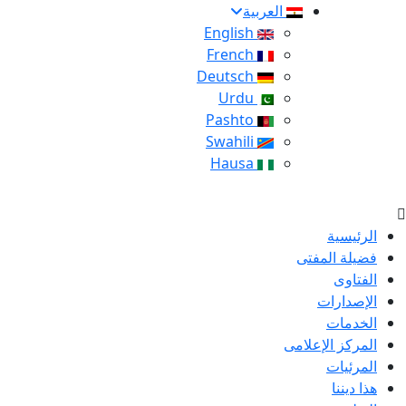
العربية
English
French
Deutsch
Urdu
Pashto
Swahili
Hausa
الرئيسية
فضيلة المفتى
الفتاوى
الإصدارات
الخدمات
المركز الإعلامى
المرئيات
هذا ديننا