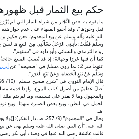
حكم بيع الثمار قبل ظهوره
ما يقوم به بعض التُّجَّار من شراء الثمار التي لم يُزْرَع ب
قبل وجودِها"، وقد أجمع الفقهاء على عدم جواز هذه ال
الله عليه وآله وسلم عن بيع المعدوم؛ فعن حكيمٍ بن حزام رض
وسَلَّمَ فَقُلْتُ: يَأْتِينِي الرَّجُلُ يَسْأَلُنِي مِنَ البَيْعِ مَا لَيْسَ ع
رواه الترمذي والنسائي وأبو داود في "سننهم".
كما أن فيها غررًا وجهالةً؛ إذ قد تُصيبُ المبيعَ جائحةٌ
عنهما شرعًا؛ لما روى مسلمٌ في "صحيحه" عن
أبي 
وَسَلَّمَ عَنْ بَيْعِ الْحَصَاةِ، وَعَنْ بَيْعِ الْغَرَرِ".
أصلٌ عظيمٌ من أصول كتاب البيوع، ولهذا قدمه مسلمٌ
والمجهول وما لا يقدر على تسليمه، وما لم يتم ملك ال
الحمل في البطن، وبيع بعض الصبرة مبهمًا، وبيع ثوب
اهـ.
وقال في "المجموع" (9/ 257، ط. 
الله عنه: "أن النبي صلى الله عليه وسلم نهى عن بيع الغرر"، وَال
قالت عائشة رضي الله عنها في وصف أبي بكر رضي الله