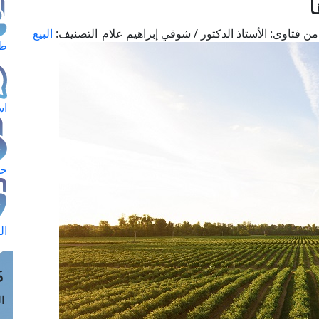
ا
من فتاوى:
الأستاذ الدكتور / شوقي إبراهيم علام
التصنيف:
البيع
طل
اس
حج
ال
م
الق