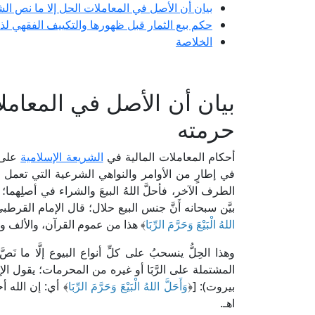
بيان أن الأصل في المعاملات الحل إلا ما نص ا
حكم بيع الثمار قبل ظهورها والتكييف الفقهي لذ
الخلاصة
بيان أن الأصل في المعامل
حرمته
أحكام المعاملات المالية في
الشريعة الإسلامية
على 
في إطارٍ من الأوامر والنواهي الشرعية التي تعمل
الطرف الآخر، فأحلَّ اللهُ البيعَ والشراء في أصلِهما؛
بيَّن سبحانه أَنَّ جنس البيع حلال؛ قال الإمام القرطبي في "تفسيره" (3/ 356، ط. د
اللهُ الْبَيْعَ وَحَرَّمَ الرِّبَا
﴾ هذا من عموم القرآن، والألف والل
وهذا الحِلُّ ينسحبُ على كلِّ أنواع البيوع إلَّا ما
بيروت): [﴿
وَأَحَلَّ اللهُ الْبَيْعَ وَحَرَّمَ الرِّبَا
﴾ أي: إن الله أح
اهـ.