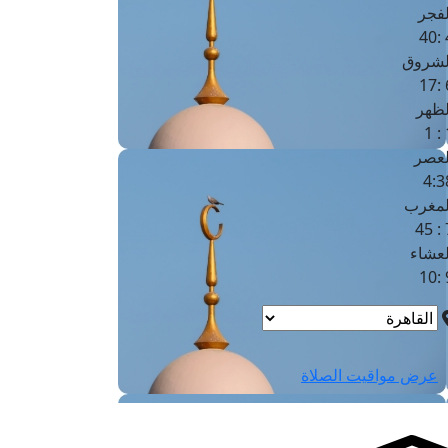
لفجر
4
لشروق
6
لظهر
1
لعصر
4:3
لمغرب
7 
لعشاء
9
عرض مواقيت الصلاة