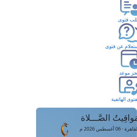
ب فتوى
تعلام عن فتوى
ز موعد
فتوى الهاتفية
َواقِيتُ الصَّـــلاة
اهرة · 06 أغسطس 2026 م