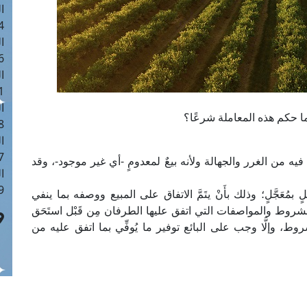
ا
 :40
ا
 :17
ا
 : 1
ا
 فما حكم هذه المعاملة شرعًا؟
8
ا
: 45
ما فيه من الغرر والجهالة ولأنه بيعٌ لمعدومٍ -أي غير موجود-، وقد
ا
 :10
 بمُعَجَّلٍ؛ وذلك بأَنْ يتَمَّ الاتفاق على المبيع ووصفه بما ينفي
 للشروط والمواصفات التي اتفق عليها الطرفان مِن قَبْل استَحَق
ط، وإلَّا وجب على البائع توفير ما يُوفِّي بما اتفق عليه من