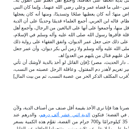
ى بدية الخطأ على العاقلة، وأجمع أهل العلم على القول به..
ين -على ما قضاه عمر وعلي رضي الله عنهما.. وإنما كان النبي
منها: أنه كان يعطيها صلحًا وتسديدًا، ومنها أنه كان يعجلها
ظام. قاله ابن العربي. أجمع العلماء قديمًا وحديثًا على أن الدية
قل منها، وأجمعوا على أنها على البالغين من الرجال، وأجمع أهل
اقلة فأقرها رسول الله صلى الله عليه وآله وسلم في الإسلام،
ر على ذلك حتى جعل عمر الديوان، واتفق الفقهاء على رواية ذلك
لى الله عليه وآله وسلم ولا زمن أبي بكر ديوان، وأن عمر جعل
ل عليهم قتال من يليهم من العدو] اهـ.
لإمام الشوكاني في "نيل الأوطار" (7/ 98، ط. دار الحديث، مصر) :[فإن القاتل لو أخذ بالدية لأوشك أن تأتي
ِك بغير تغريم لأهدر دم المقتول. وعاقلة الرجل عصبته من النسب،
الأقرب المكلف الذكر الحر من عصبة النسب، ثم من بيت المال]
ي عصرنا هذا فإنا نرى الأخذ بقيمة أقل صنف من أصناف الدية، ولأن
ق في الفضة؛ فتكون
الدية اثني عشر ألف درهم
، والدرهم عند
الجمهور 2.975 جرامًا تقريبًا، فيكون جملة ما هنالك 35 كيلوجرامًا و700 جرام من الفضة، تقوَّم هذه الكمية بسعر
ّط على ما لا يقل عن ثلاث سنين، وتتحملها العاقلة عن القاتل،