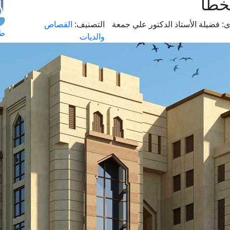
خطأ
ى:
فضيلة الأستاذ الدكتور علي جمعة
التصنيف:
القصاص
طل
والديات
اس
حج
ال
م
الق