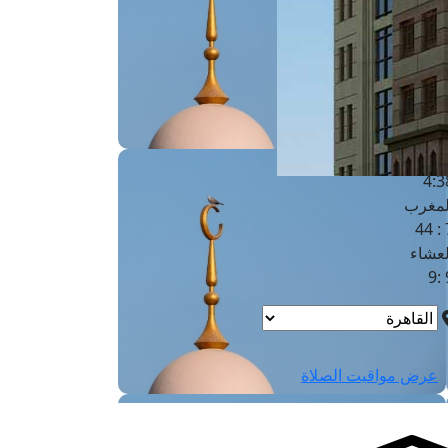
لفجر
4
لشروق
6
لظهر
1
لعصر
4:3
لمغرب
7 
لعشاء
9
عرض مواقيت الصلاة