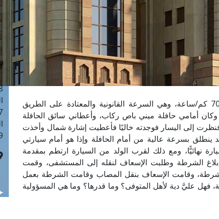
ا
 :41
ا
 :17
ا
 : 1
ا
8
ا
كنت أسير في يمين الطريق بسرعة من 65 إلى 70 كم/ساعة، وهي السرعة القانونية والمعتادة على الطريق
: 44
وكان أمامي حافلة ميني باص ركاب، وأعطاني سائق الحافلة
ا
ظرت إلى اليسار فوجدته خاليًا فأعطيت إشارة شمال وأخذت
 :9
لد ينطلق بسرعة عالية من أمام الحافلة وإذا هو أمام سيارتي
رة نهائيًّا، ومع ذلك لقرب الولد من السيارة ارتطم بمقدمة
إبلاغ الشرطة وطلبت الإسعاف لنقله إلى المستشفى، وقمت
شرطة، وقامت الإسعاف بنقل المصاب وقامت الشرطة بعمل
 فهل عليَّ دية لأهل المتوفى؟ وما قدرها؟ وما هي المسؤولية