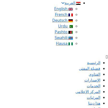
العربية
English
French
Deutsch
Urdu
Pashto
Swahili
Hausa
الرئيسية
فضيلة المفتى
الفتاوى
الإصدارات
الخدمات
المركز الإعلامى
المرئيات
هذا ديننا