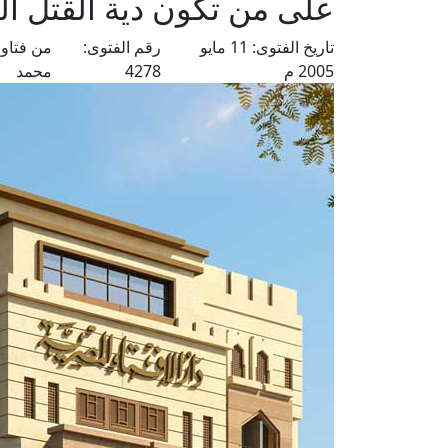
على من تكون دية القتل ال
تاريخ الفتوى:
11 مايو
رقم الفتوى:
من فتاو
2005 م
4278
محمد