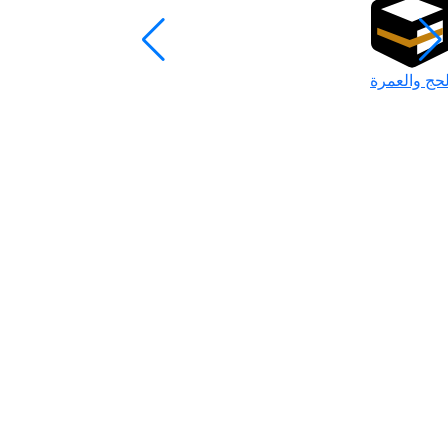
لحج والعمرة
رمضان