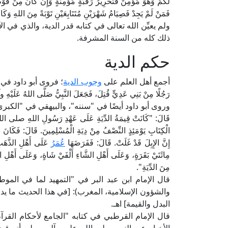
لَكُمْ وَهُوَ مُؤْمِنٌ فَتَحْرِيرُ رَقَبَةٍ مُؤْمِنَةٍ وَإِنْ كَانَ مِنْ قَوْمٍ بَ
فَمَنْ لَمْ يَجِدْ فَصِيَامُ شَهْرَيْنِ مُتَتَابِعَيْنِ تَوْبَةً مِنَ اللهِ وَك
ولم يعيِّن الله تعالى في كتابه قدر الدية، والذي في الآي
ذلك كله من السنة المشرفة.
حكم الدية
أجمع أهل العلم على
وجوب الدية
؛ فروى أبو داود في "س
رَجُلًا مِنْ بَنِي عَدِيٍّ قُتِلَ، فَجَعَلَ النَّبِيُّ صَلَّى اللهُ عَلَيْهِ وآل
وروى أبو داود أيضًا في "سننه"، والبيهقي في "الكبرى" من 
قَالَ: "كَانَتْ قِيمَةُ الدِّيَةِ عَلَى عَهْدِ رَسُولِ اللهِ صلى الله ع
الْكِتَابِ يَوْمَئِذٍ النِّصْفُ مِنْ دِيَةِ الْمُسْلِمِينَ. قَالَ: فَكَانَ
إِنَّ الإِبِلَ قَدْ غَلَتْ. قَالَ: فَفَرَضَهَا
عُمَرُ
عَلَى أَهْلِ الذَّهَبِ 
مِائَتَيْ بَقَرَةٍ، وَعَلَى أَهْلِ الشَّاءِ أَلْفَيْ شَاةٍ، وَعَلَى أَهْلِ الْحُ
مِنَ الدِّيَةِ".
والشؤون الإسلامية، المغرب): [في هذا الحديث ما يد
البدل والقيمة] اهـ.