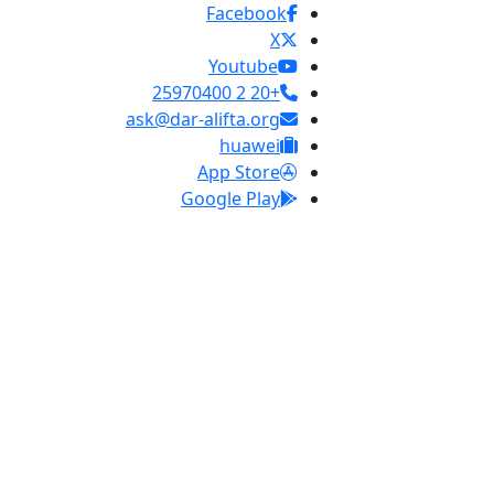
Facebook
X
Youtube
+20 2 25970400
ask@dar-alifta.org
huawei
App Store
Google Play