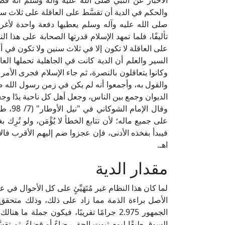
الأخبار عن النبي صلى الله عليه وآله وسلم أنه قض
والحكم في الدية أن تقسَّط على العاقلة على ثلاث سن
صلى الله عليه وآله وسلم يعطيها دفعة واحدة لأغراض 
تأليفًا، فلما تمهد الإسلام قدرتها الصحابة على هذا الن
على العاقلة لا تكون إلا في ثلاث سنين ولا تكون في أ
السير والعلم أن الدية كانت في الجاهلية تحملها الع
وكانوا يتعاقلون بالنصرة، ثم جاء الإسلام فجرى الأم
والقول به، وأجمعوا أنه لم يكن في زمن رسول الله ص
الديوان وجمع بين الناس، وجعل أهل كل ناحية يدًا وجع
وقال ا
على جميع ماله؛ لأن تتابع الخطأ لا يُؤْمَن، ولو تُر
فيبدأ بفخذه الأدنى، فإن عجزوا ضم إليهم الأقرب ف
اهـ.
مقدار الدية
لما كان هذا النظام غير مُتَهَيِّئٍ على كل الأحوال ف
الأصل براءة الذمة مما زاد على ذلك، وذلك متحق
السوق طبقًا ليوم ثبوت الحق رضاءً أو قضاءً، ثم تقسَ