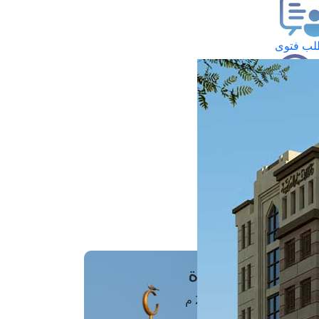
ب فتوى
تعلام عن فتوى
ز موعد
فتوى الهاتفية
َواقِيتُ الصَّـــلاة
اهرة · 07 أغسطس 2026 م