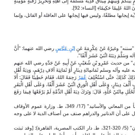
يْنَكُمْ وَبَيْنَهُمْ مِيثَاقٌ فَدِيَةٌ مُسَلَّمَةٌ إِلَى أَهْلِهِ وَتَحْرِيرُ رَقَبَةٍ مُؤْمِنَةٍ
َانَ اللهُ عَلِيمًا حَكِيمًا﴾ [النساء: 92].
ة إيجابها مطلقًا، وليس فيها إيجابها على العاقلة أو القاتل، وإنما
ننه" وغيرُهُ عَنْ عِكْرِمَةَ عَنِ
ابْنِ عَبَّاسٍ
رضي الله عنهما: "أَنَّ
ه وَسَلَّمَ دِيَتَهُ اثْنَيْ عَشَرَ أَلْفًا".
حديث عَمْرِو بْنِ شُعَيْبٍ عَنْ أَبِيهِ عَنْ جَدِّهِ رضي الله عنهم
ليه وآله وسلم ثَمَانمِائَةِ دِينَارٍ أَوْ ثَمَانِيَةَ آلافِ دِرْهَمٍ، وَدِيَةُ أَهْلِ
 ذَلِكَ كَذَلِكَ حَتَّى اسْتُخْلِفَ
عُمَرُ
رَحِمَهُ اللهُ، فَقَامَ خَطِيبًا فَقَالَ: أَلا
أَلْفَ دِينَارٍ، وَعَلَى أَهْلِ الْوَرِقِ اثْنَيْ عَشَرَ أَلْفًا، وَعَلَى أَهْلِ الْبَقَرِ
لَلِ مِائَتَيْ حُلَّةٍ، قَالَ: وَتَرَكَ دِيَةَ أَهْلِ الذِّمَّةِ لَمْ يَرْفَعْهَا فِيمَا رَفَعَ
قال الإمام ابن عبد البر في "التمهيد لما في الموطأ من المعاني والأسانيد" (17/ 349، ط. وزارة عموم الأوقاف
ل على أن الدنانير والدراهم صنف من أصناف الدية لا على وجه
قال الإمام القرطبي في كتابه "الجامع لأحكام القرآن" (5/ 320-321، ط. دار الكتب المصرية، القاهرة): [وقد ثبتت