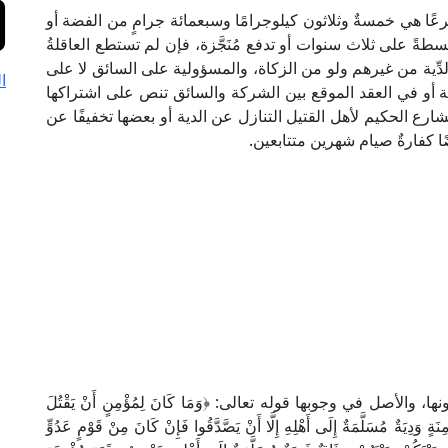
شرعًا هي خمسةٌ وثلاثون كيلوجرامًا وسبعمائة جرامٍ من الفضة أو
 مقسطةً على ثلاث سنوات أو تدفع مُنَجَّزة، فإن لم تستطع العاقلةُ
دِّية من غيرهم ولو من الزكاة، والمسؤولية على السائق لا على
ا
ة أو في العقد الموقع بين الشركة والسائق تنص على اشتراكها
رع الحكيم لأهل القتيل التنازل عن الدية أو بعضها تخفيفًا عن
ًا كفارةٌ صيام شهرين متتابعين.
لأصل في وجوبها قوله تعالى: ﴿وَمَا كَانَ لِمُؤْمِنٍ أَنْ يَقْتُلَ
نَةٍ وَدِيَةٌ مُسَلَّمَةٌ إِلَى أَهْلِهِ إِلَّا أَنْ يَصَّدَّقُوا فَإِنْ كَانَ مِنْ قَوْمٍ عَدُوٍّ