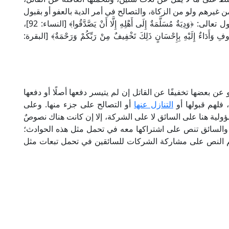
 غيرهم ولو من الزكاة، والتصالح في أمر الدية بالعفو أو بقبول
قيمة أقل أمر مشروع بنص القرآن الكريم؛ حيث يقول تعالى: ﴿وَدِيَةٌ مُسَلَّمَةٌ إِلَى أَهْلِهِ إِلَّا أَنْ يَصَّدَّقُوا﴾ [النساء: 92]،
ِ وَأَدَاءٌ إِلَيْهِ بِإِحْسَانٍ ذَلِكَ تَخْفِيفٌ مِنْ رَبِّكُمْ وَرَحْمَةٌ﴾ [البقرة:
عن بعضها تخفيفًا عن القاتل إن لم يتيسر دفعها أصلًا أو دفعها
، فلهم قبولها أو
التنازل عنها
أو التصالح على جزء منها. وعلى
ؤولية هنا على السائق لا على الشركة، إلا إن كانت هناك نصوصٌ
كة والسائق تنص على اشتراكها معه في تحمل مثل هذه الحوادث؛
تم النص على مشاركة الشركات للسائقين في تحمل تبعات مثل