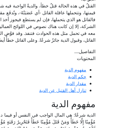
القتلُ في هذه الحالة قتلٌ خطأ، والديةُ الواجبة فيه 
قيمتها، وتتحملها عاقلة القاتل -أي عَصَبَتُهُ-، وتُدفَع
فالقاتل هو الذي يتحملها، فإن لم يستطع فيجوز أخذ ال
الشركة، إلا إن كانت هناك نصوص في اللوائح العمالي
معه في تحمل مثل هذه الحوادث فتنفذ. وقد فوَّض الشا
القاتل، وقبول الدية جائزٌ شرعًا. وعلى القاتل خطأً أيض
التفاصيل....
المحتويات
مفهوم الدية
حكم الدية
مقدار الدية
تنازل أهل القتيل عن الدية
مفهوم الدية
الدية شرعًا: هي المال الواجب في النفس أو فيما دونها، وا
مُؤْمِنًا إِلَّا خَطَأً وَمَنْ قَتَلَ مُؤْمِنًا خَطَأً فَتَحْرِيرُ رَقَبَةٍ مُؤْمِ