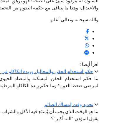
السلوك له مردودٌ سيئٌ على الصحة؛ فهو يرهق المعدة وي
والاعتدال، وهذا ما يتنافى مع حكمة الصوم من التخف
والله سبحانه وتعالى أعلم.
اقرأ أيضا :
حكم استخدام الحقن والمحاليل وزبدة الكاكاو في ا
ما حكم استخدام الحقن المسكنة والمضاد الحيوي و
لمرضى ضغط العين؟ وما حكم زبدة الكاكاو المرطبة ل
تحديد وقت إمساك الصائم
ما هو الوقت الذي يجب أن يُمتنَع فيه الأكل والشرا
يقول المؤذن "الله أكبر"؟