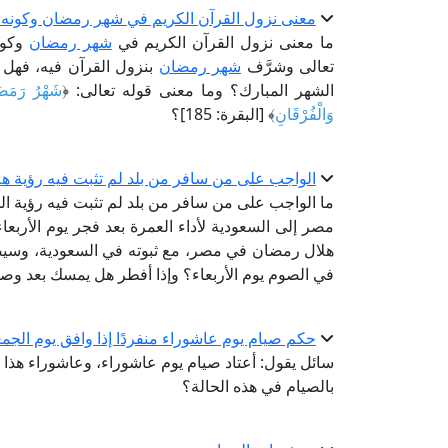
معنى نزول القرآن الكريم في شهر رمضان وكونه 
ما معنى نزول القرآن الكريم في
شهر رمضان
وكون
تعالى وشرَّف
شهر رمضان
بنزول القرآن فيه، فهل
الشهر المبارك؟ وما معنى قوله تعالى: ﴿
شَهْرُ رَمَضَا
وَالْفُرْقَانِ
﴾ [البقرة: 185]؟
الواجب على من سافر من بلد لم تثبت فيه رؤية هلا
ما الواجب على من سافر من بلد لم تثبت فيه رؤية اله
مصر إلى السعودية لأداء العمرة بعد فجر يوم الأربعا
هلال رمضان في مصر، مع ثبوته في السعودية، وسيص
في الصوم يوم الأربعاء؟ وإذا أفطر هل يمسك بعد وصوله 
حكم صيام يوم عاشوراء منفردًا إذا وافق يوم الجم
سائل يقول: أعتاد صيام يوم عاشوراء، وعاشوراء هذا 
بالصيام في هذه الحالة؟