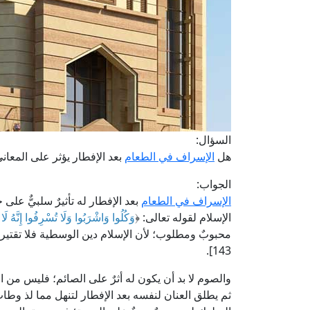
السؤال:
هل
الإسراف في الطعام
بعد الإفطار يؤثر على المعان
الجواب:
الإسراف في الطعام
بعد الإفطار له تأثيرٌ سلبيٌّ عل
الإسلام لقوله تعالى: ﴿
وَكُلُوا وَاشْرَبُوا وَلَا تُسْرِفُوا إِنَّهُ لَ
محبوبٌ ومطلوب؛ لأن الإسلام دين الوسطية فلا تقتير 
143].
والصوم لا بد أن يكون له أثرٌ على الصائم؛ فليس من 
ثم يطلق العنان لنفسه بعد الإفطار لتنهل مما لذ وطاب