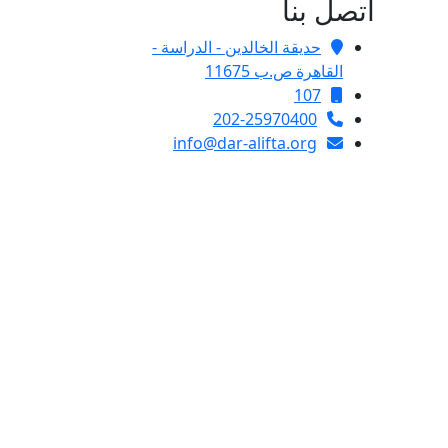
اتصل بنا
حديقة الخالدين - الدراسة -
القاهرة ص.ب 11675
107
202-25970400
info@dar-alifta.org