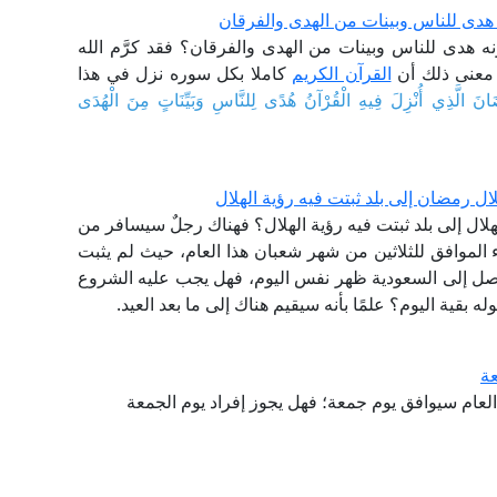
هدى للناس وبينات من الهدى والفرقان
ه هدى للناس وبينات من الهدى والفرقان؟ فقد كرَّم الله
 معنى ذلك أن
القرآن الكريم
كاملا بكل سوره نزل في هذا
نَ الَّذِي أُنْزِلَ فِيهِ الْقُرْآنُ هُدًى لِلنَّاسِ وَبَيِّنَاتٍ مِنَ الْهُدَى
ل رمضان إلى بلد ثبتت فيه رؤية الهلال
لال إلى بلد ثبتت فيه رؤية الهلال؟ فهناك رجلٌ سيسافر من
ء الموافق للثلاثين من شهر شعبان هذا العام، حيث لم يثبت
ل إلى السعودية ظهر نفس اليوم، فهل يجب عليه الشروع
بقية اليوم؟ علمًا بأنه سيقيم هناك إلى ما بعد العيد.
عة
العام سيوافق يوم جمعة؛ فهل يجوز إفراد يوم الجمعة