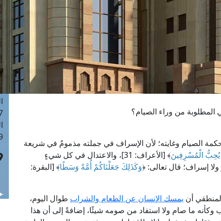
ا
 :41
ا
 :17
ا
 : 1
ا
8
ا
ي المطلوبة من وراء الصيام؟
: 44
ا
 :9
ى حكمة الصيام وغايته؛ لأن الإسراف في جملته مذمومٌ في شريعة
ا يُحِبُّ الْمُسْرِفِينَ
﴾ [الأعراف: 31]، والاعتدال في كل شيءٍ
ولا إسراف؛ قال تعالى: ﴿
وَكَذَلِكَ جَعَلْنَاكُمْ أُمَّةً وَسَطًا
﴾ [البقرة:
المنطقي أن
يمسك الإنسان عن الطعام والشراب
طوال اليوم،
 وكأنه ما صام ولا استفاد من صومه شيئًا، إضافةً إلى أن هذا