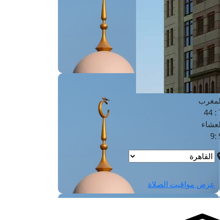
لفجر
4
لشروق
6
لظهر
1
لعصر
4:3
لمغرب
7 
لعشاء
9
عرض مواقيت الصلاة