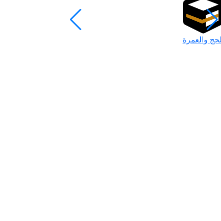
لحج والعمرة
رمضان