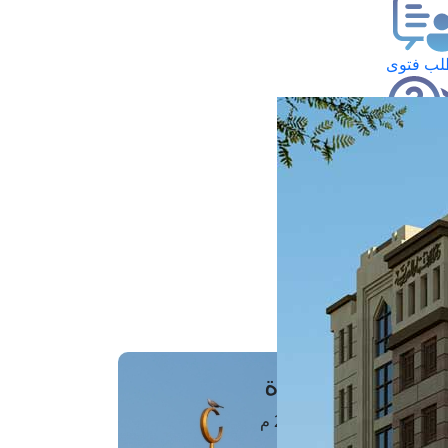
ب فتوى
تعلام عن فتوى
ز موعد
فتوى الهاتفية
َواقِيتُ الصَّـــلاة
اهرة · 07 أغسطس 2026 م