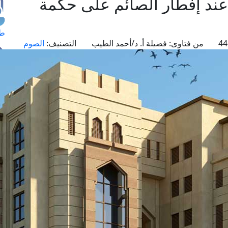
عند إفطار الصائم على حكمة
طل
من فتاوى:
فضيلة أ. د/أحمد الطيب
التصنيف:
الصوم
اس
حج
ال
م
الق