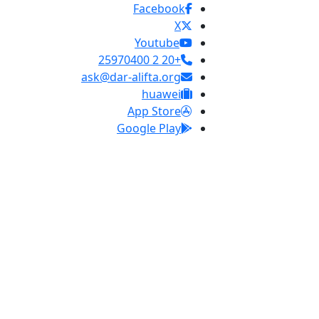
Facebook
X
Youtube
+20 2 25970400
ask@dar-alifta.org
huawei
App Store
Google Play