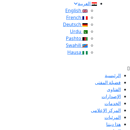
العربية
English
French
Deutsch
Urdu
Pashto
Swahili
Hausa
الرئيسية
فضيلة المفتى
الفتاوى
الإصدارات
الخدمات
المركز الإعلامى
المرئيات
هذا ديننا