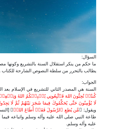
السؤال:
ما حكم من ينكر استقلال السنة بالتشريع وكونها مصد
يطالب بالتحرر من سلطة النصوص الشارحة للكتاب 
الجواب:
السنة هي المصدر الثاني للتشريع في الإسلام بعد ال
كُنتُمۡ تُحِبُّونَ اللهَ فَٱتَّبِعُونِي يُحۡبِبۡكُمُ اللهُ وَيَغۡفِر
لَا يُؤْمِنُونَ حَتَّى يُحَكِّمُوكَ فِيمَا شَجَرَ بَيْنَهُمْ ثُمَّ لَا يَجِد
ويقول: ﴿
مَّن يُطِعِ ٱلرَّسُولَ فَقَدۡ أَطَاعَ اللهۖ
طاعة النبي صلى الله عليه وآله وسلم واتباعه فيما أ
عليه وآله وسلم.