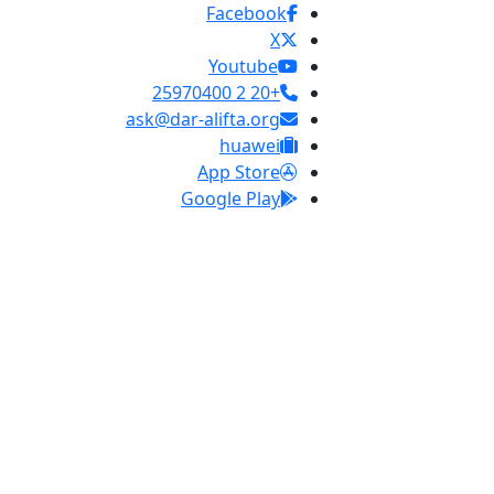
Facebook
X
Youtube
+20 2 25970400
ask@dar-alifta.org
huawei
App Store
Google Play