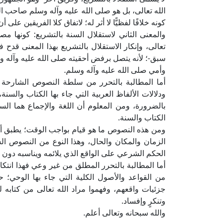
الله تعالى، بل هو صلى الله عليه وآله وسلم صاحب الوح
كونه خلافًا لفظيًّا لا أثر له؛ لاتفاق كلا الفريقين على أن 
والمعنى الثاني لاستقلال السنة بالتشريع: كونها م
تعالى، وإنكار الاستقلال بالتشريع بهذا المعنى قدح 
سبق-؛ لأنه يتصل برفض أحقيته صلى الله عليه وآله وسل
وأمي صلى الله عليه وآله وسلم.
أما المطالبة بالتحرر من سلطة النصوص الشارحة ل
ودلالات الألفاظ العربية التي جاء بها الكتاب والسنة،
بالضرورة، ومن المعلوم أن اللغة والإجماع هما ا
الكتاب والسنة.
ومن هذه النصوص ما هو قيام بواجب الوقت؛ يطبق أص
الزمان والمكان والحال، وهذا النوع من النصوص ال
الحكم الشرعي على الواقع الذي يلائمه ويناسبه دون أن
أما المطالبة بالتحرر المطلق من غير وعي فهذا انتك
من القواعد والأصول الكلية التي جاء بها الوحي
جزئيات واقعهم، وفهموا مراد الله تعالى من كتابه ليح
وتنكرٍ وإفساد.
والله سبحانه وتعالى أعلم.