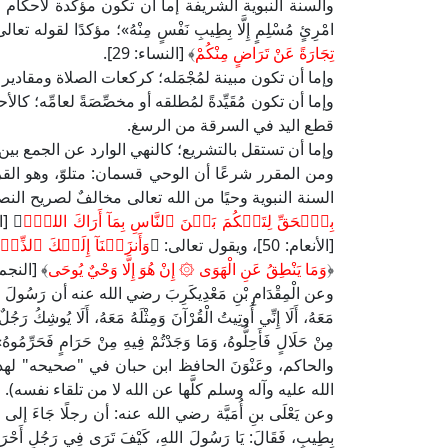
والسنة النبوية الشريفة إما أن تكون مؤكدة لأحكام الق
امْرِئٍ مُسْلِمٍ إِلَّا بِطِيبِ نَفْسٍ مِنْهُ»؛ مؤكدًا لقوله تعال
تِجَارَةً عَنْ تَرَاضٍ مِنْكُمْ
﴾ [النساء: 29].
وإما أن تكون مبينة لمُجْمَله؛ كركعات الصلاة ومقادير
وإما أن تكون مُقَيِّدةً لمُطلقه أو مخصِّصَةً لعامِّه
قطع اليد في السرقة من الرسغ.
وإما أن تستقل بالتشريع؛ كالنهي الوارد عن الجمع بين 
ومن المقرر شرعًا أن الوحي قسمان: متلوّ، وهو القرآن
السنة النبوية وحيًا من الله تعالى مخالفٌ لصريح ا
بِٱلۡحَقِّ لِتَحۡكُمَ بَيۡنَ ٱلنَّاسِ بِمَآ أَرَاكَ اللهُۚ
﴾ [النساء: 
[الأنعام: 50]، ويقول تعالى: ﴿
وَأَنزَلۡنَآ إِلَيۡكَ ٱلذِّكۡرَ ل
﴿
وَمَا يَنْطِقُ عَنِ الْهَوَى ۞ إِنْ هُوَ إِلَّا وَحْيٌ يُوحَى
﴾ [النجم: 3-4
وعن الْمِقْدَامِ بْنِ مَعْدِيكَرِبَ رضي الله عنه أن رَسُولَ الله
مَعَهُ، أَلَا إِنِّي أُوتِيتُ الْقُرْآنَ وَمِثْلَهُ مَعَهُ، أَلَا يُوشِكُ رَجُلٌ
مِنْ حَلَالٍ فَأَحِلُّوهُ، وَمَا وَجَدْتُمْ فِيهِ مِنْ حَرَا
والحاكم، وعَنْوَنَ الحافظ ابن حبان في "صحيحه" لهذ
الله عليه وآله وسلم كلَّها عن الله لا من تلقاء نفسه).
وعن يَعْلَى بنِ أُمَيَّة رضي الله عنه: أن رجلًا جَاءَ إلى 
بِطِيبٍ، فَقَالَ: يَا رَسُولَ اللهِ، كَيْفَ تَرَى فِي رَجُلٍ أَحْرَمَ