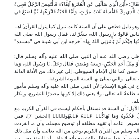
لَ: «أَيْنَ الَّذِي سَأَلَنِي عَنِ الْعُمْرَةِ آنِفًا؟» فَالْتُمِسَ الرَّجُلُ فَجِيءَ
 بِكَ فَاغْسِلْهُ ثَلَاثَ مَرَّاتٍ، وَأَمَّا الْجُبَّةُ فَانْزِعْهَا، ثُمَّ اصْنَعْ فِي
 قالوا: يا رسول الله، سَعِّرْ لنا، فقال رسول الله صلى الله
َثْتُهَا فِيْكُمْ لَمْ يَأْمُرْنِي اللهُ بِهَا» أخرجه ابن أبي شيبة في "مسنده"
هلي رضي الله عنه أن النبي صلى الله عليه وآله وسلم قال:
ِ -أَوْ مِثْلُ أَحَدِ الْحَيَّيْنِ- رَبِيعَةَ وَمُضَرَ، فَقَالَ رَجُلٌ: يَا رَسُولَ اللهِ، وَمَا
ّلُ» وإسناده حسن كما قال الإمام السيوطي، إلى غير ذلك من الأدلة الدالة
تعالى، والتي تمتلئ بها السنة النبوية الشريفة.
في هُوية الإسلام؛ لأن النبي صلى الله عليه وآله وسلم مأمور
طاعةٌ لله تعالى، ولا يعني ذلك إلا كونها مصدرًا للتشريع، وإنكار
لم.
 الأول: أن السنة قد تستقل بأحكام ليست في القرآن الكريم مع
دخولها في نحو قوله تعالى: ﴿وَمَآ ءَاتَاكُمُ ٱلرَّسُولُ فَخُذُوهُ وَمَا نَهَاكُمۡ عَنۡهُ فَٱنتَهُواْۚ﴾ [الحشر: 7]، فمن
تخصيص عامه أو تقييد مطلقه أو توضيح مجمله، وأن ما انفردت
آله وسلم من القرآن الكريم بوحي من الله تعالى، وأن مثل ذلك
- يرى أن هذا استقلال بالتشريع وأنه لا ينافي أن السنة وحي من