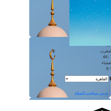
لفجر
4
لشروق
6
لظهر
1
لعصر
4:3
لمغرب
7 
لعشاء
9
عرض مواقيت الصلاة