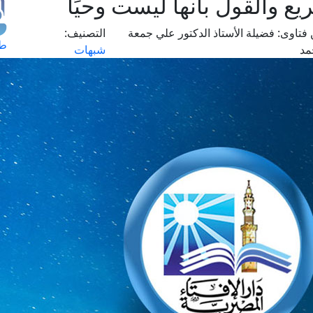
يع والقول بأنها ليست وحيًا
فتاوى:
فضيلة الأستاذ الدكتور علي جمعة
التصنيف:
طل
مد
شبهات
اس
حج
ال
م
الق