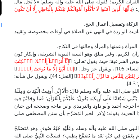
رآن الكريم؛ كقوله صلى الله عليه وآله وسلم: «لَا يَحِلُّ مَالُ
ى: ﴿
يَاأَيُّهَا الَّذِينَ آمَنُوا لَا تَأْكُلُوا أَمْوَالَكُمْ بَيْنَكُمْ بِالْبَاطِلِ إِلَّا أَنْ تَكُونَ
 الزكاة وتفصيل أعمال الحج.
ا
؛ كالأحاديث الواردة في النهي عن الصلاة في أوقات مخصوصة، وتقييد
المرأة وعمتها والمرأة وخالتها في النكاح.
 الكريم، وغير متلوّ، وهو السنة النبوية الشريفة، وإنكار كون
لنصوص الشرعية؛ حيث يقول تعالى: ﴿
إِنَّآ أَنزَلۡنَآ إِلَيۡكَ ٱلۡكِتَٰبَ
105]، ويقول عز وجل: ﴿
إِنۡ أَتَّبِعُ إِلَّا مَا يُوحَىٰٓ إِلَيَّۚ
﴾
ِتُبَيِّنَ لِلنَّاسِ مَا نُزِّلَ إِلَيۡهِمۡ
﴾ [النحل: 44]، ويقول جل شأنه:
].
ِ صلى الله عليه وآله وسلم قَالَ: «أَلَا إِنِّي أُوتِيتُ الْكِتَابَ وَمِثْلَهُ
 يَنْثَنِي شَبْعَانًا عَلَى أَرِيكَتِهِ يَقُولُ: عَلَيْكُمْ بِالْقُرْآنِ؛ فَمَا وَجَدْتُمْ فِيهِ
مٍ فَحَرِّمُوهُ» أخرجه أحمد وأبو داود والترمذي وابن ماجه وصححه ابن حبان
ا الحديث بقوله: (ذِكر الخبر المُصَرِّح بأن سنن المصطفى صلى
النبي صلى الله عليه وآله وسلم وعَلَيْهِ جُبَّةُ صُوفٍ وهو مُتَضَمِّخٌ
 بِعُمْرَةٍ فِي جُبَّةٍ بَعْدَ مَا تَضَمَّخَ بِطِيبٍ؟ فَسَكَتَ النَّبِيُّ صلى الله