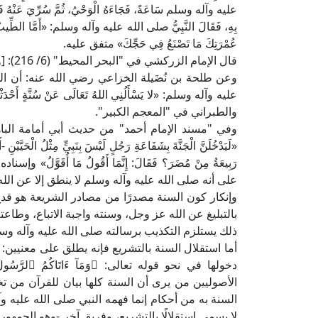
عليه وآله وسلم سَاعَةً، فَجَاءَهُ الْوَحْيُ، ثُمَّ سُرِّيَ عَنْهُ فَقَا
بِهِ، فَقَالَ النَّبِيُّ صلى الله عليه وآله وسلم: «أَمَّا الطِّيبُ الَّذِي
عُمْرَتِكَ مَا تَصْنَعُ فِي حَجِّكَ» متفق عليه.
قال الإمام الزركشي في "البحر المحيط" (6/ 216): [وهو دليل قطعي على أن السنة كانت تنزل كما ينزل القرآن] اهـ.
وعن طلحة بن نُضَيلة الخزاعي رضي الله عنه: أن الناس
عليه وآله وسلم: «لا يَسْأَلُنِي اللهُ تَعَالَى عَنْ سُنَّةٍ أَحْد
والطبراني في "المعجم الكبير".
وفي "مسند الإمام أحمد" من حديث أبي أمامة البا
«لَيَدْخُلَنَّ الْجَنَّةَ بِشَفَاعَةِ رَجُلٍ لَيْسَ بِنَبِيٍّ مِثْلُ الْحَيَّيْن
رَبِيعَةُ مِنْ مُضَرَ؟ فَقَالَ: إِنَّمَا أَقُولُ مَا أُقَوَ
على أنه صلى الله عليه وآله وسلم لا ينطق إلا عن الله 
وإنكار كون السنة مصدرًا من مصادر الشريعة هو قدح 
بالتبليغ عن الله عز وجل، وسنته واجبة الاتباع، وطاعته 
ذلك يستلزم التكذيب برسالته صلى الله عليه وآله وس
أما استقلال السنة بالتشريع فإنه يطلق على معنيين:
الأصوليين من يرى أن السنة كلها بيان للقرآن من 
السنة به من أحكام إنما فهمه النبي صلى الله عليه و
لا يسمى استقلالًا بالتشريع، وفريق آخر -وهو الجمهور