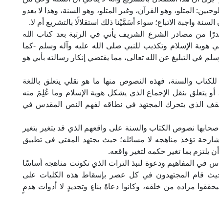
يين: المتلو، وهو القرآن، وغير المتلو، وهو السنة، وهذا لا يعدو
السنة واجبة الاتباع؛ سواء أسَمَّيْنا ذلك استقلالًا بالتشريع أم لا.
صدرًا من مصادر الشرع الشريف يأتي في الرتبة بعد كتاب الله
في هوية الإسلام وتكذيب للنبي صلى الله عليه وآله وسلم -كما
م في التبليغ عن الله تعالى، مما يقتضي إنكار رسالته بأبي هو
لكتاب والسنة، فهذه النصوص منها ما هو نقلي يتعلق باللغة
 أو يتعلق بنقل الإجماع الذي يشكل هوية الإسلام وما عُلِمَ منه
لسقف الذي يتحرك المجتهد في نطاقه لفهم النص المقدس في
حابها نصوص الكتاب والسنة على واقعهم الذي قد يتغير بتغير
شارحة تؤخذ مناهجه لا مسائله؛ حيث يجتهد المفتي في تطبيق
 يلتزم بما تغير حكمه لتغير واقعه.
اس في المفاهيم ودعوة لنبذ التراث الذي تكونت مناهجه أساسًا
؛ حيث قام المجتهدون في كل عصر بإسقاط هذه الكليات على
ققوا مراده من خلقه، وكانوا دعاةَ بناءٍ وتجديدٍ لا أدوات هدمٍ