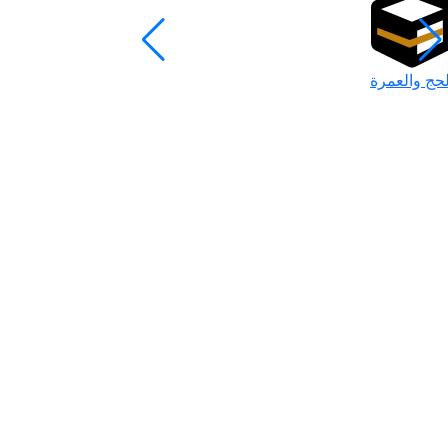
لحج والعمرة
رمضان