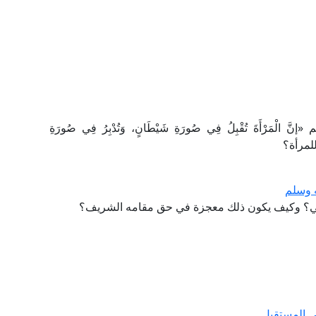
َرْأَةَ تُقْبِلُ فِي صُورَةِ شَيْطَانٍ، وَتُدْبِرُ فِي صُورَةِ
لمرأة؟
ه وسلم
أمي؟ وكيف يكون ذلك معجزة في حق مقامه الشريف؟
ي المستقبل