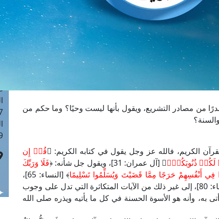
ا
 :41
ا
 :17
ا
 : 1
ا
8
ا
رًا من مصادر التشريع، ويقول بأنها ليست وحيًا؟ وما حكم من
: 44
والسنة؟
ا
 :9
قرآن الكريم، فالله عز وجل يقول في كتابه الكريم: ﴿
قُلۡ إِن
ۡ لَكُمۡ ذُنُوبَكُمۡۚ
﴾ [آل عمران: 31]، ويقول جل شأنه: ﴿
فَلَا وَرَبِّكَ
ُوا فِي أَنْفُسِهِمْ حَرَجًا مِمَّا قَضَيْتَ وَيُسَلِّمُوا تَسْلِيمًا
﴾ [النساء: 65]،
﴾ [النساء: 80]، إلى غير ذلك من الآيات المتكاثرة التي تدل على وجوب
تى به، وأنه هو الأسوة الحسنة في كل ما يأتيه ويذره صلى الله