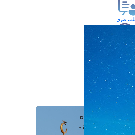
ب فتوى
تعلام عن فتوى
ز موعد
فتوى الهاتفية
َواقِيتُ الصَّـــلاة
اهرة · 07 أغسطس 2026 م