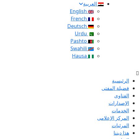
العربية
English
French
Deutsch
Urdu
Pashto
Swahili
Hausa
الرئيسية
فضيلة المفتى
الفتاوى
الإصدارات
الخدمات
المركز الإعلامى
المرئيات
هذا ديننا