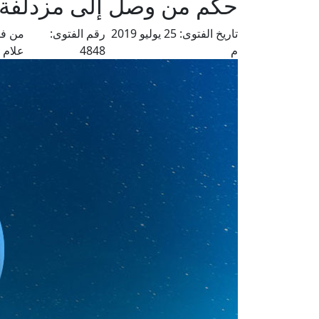
حكم من وصل إلى مزدلفة
تاريخ الفتوى:
25 يوليو 2019
رقم الفتوى:
من فت
م
4848
علام