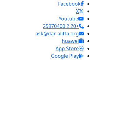
Facebook
X
Youtube
+20 2 25970400
ask@dar-alifta.org
huawei
App Store
Google Play