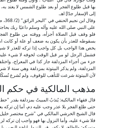
بها قبل طلوع الفجر أو بعد طلوع الشمس لا يعتد به،
إلى الإسفار جدًا] اهـ.
وقال 
على النبي صلى الله عليه وآله وسلم داعيًا ربك بحاجت
فلو وقف قبل الصلاة أجزأه، ووقته من طلوع الفج
بسقوطه للعذر بأن يكون به ضعف أو علة أو كانت امر
يخص هذا الواجب بل كل واجب إذا تركه للعذر لا شي
فشمل الرجل لو مر قبل الوقت لخوفه لا شيء عليه،
جزء من أجزاء المزدلفة جاز كذا في المعراج، واخت
المزدلفة، ولم يذكر البيتوتة بمزدلفة وهي سنة لا ش
لأن البيتوتة شرعت للتأهب للوقوف، ولم تُشرع نُسكًا] 
مذهب المالكية في حكم ال
قال فقهاء المالكية: يُندَبُ المبيتُ بمزدلفة بقدر "حط
حتى طلع الفجر بلا عذر وجب عليه دم، أما إن تركه 
فلا شيء عليه، وأما النزول بها فهو واجب إن تركه لزم
منسكه: والظاهر لا يكفي في النزول إناخة البعير، بل