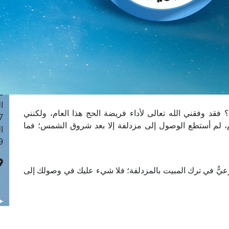
ا
 :41
ا
 :17
ا
 : 1
ا
8
ا
 وفقني الله تعالى لأداء فريضة الحج هذا العام، ولكنني
: 44
لم أستطع الوصول إلى مزدلفة إلا بعد شروق الشمس؛ فما
ا
 :9
شرعيٌّ في ترك المبيت بالمزدلفة؛ فلا شيء عليك في وصولك إلى