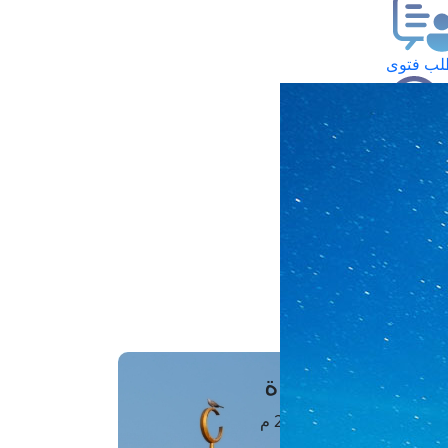
ب فتوى
تعلام عن فتوى
ز موعد
فتوى الهاتفية
َواقِيتُ الصَّـــلاة
اهرة · 07 أغسطس 2026 م