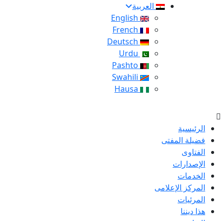
العربية
English
French
Deutsch
Urdu
Pashto
Swahili
Hausa
الرئيسية
فضيلة المفتى
الفتاوى
الإصدارات
الخدمات
المركز الإعلامى
المرئيات
هذا ديننا