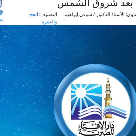
 بعد شروق الشمس
اوى:
الأستاذ الدكتور / شوقي إبراهيم
التصنيف:
الحج
طل
والعمرة
اس
حج
ال
م
الق