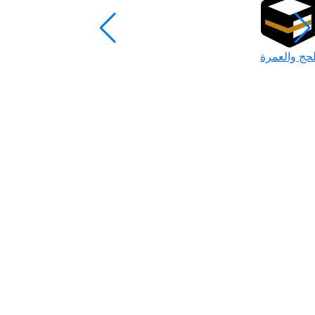
لحج والعمرة
رمضان