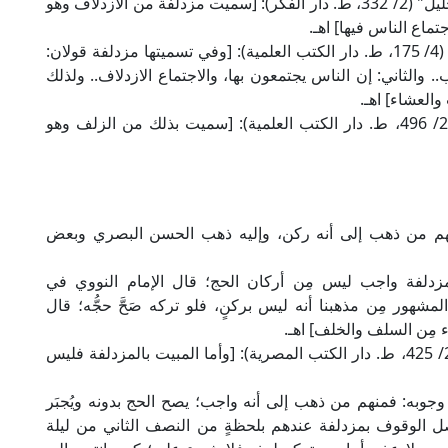
وقال الشيخ الخرشي المالكي في "شرحه لمختصر خليل" (2/ 332، ط. دار الفكر): [سميت مزدلفة من الازدلاف وهو
تماع الناس فيها] اهـ.
وقال الإمام الماوردي الشافعي في "الحاوي الكبير" (4/ 175، ط. دار الكتب العلمية): [وفي تسميتها مزدلفة قولان:
. والثاني: إن الناس يجتمعون بها، والاجتماع الازدلاف.. ولذلك
العشاء] اهـ.
وقال العلامة البهوتي الحنبلي في "كشاف القناع" (2/ 496، ط. دار الكتب العلمية): [سميت بذلك من الزلف وهو
نهم من ذهب إلى أنه ركن، وإليه ذهب الحسن البصري وبعض
مزدلفة واجب ليس مِن أركان الحج؛ قال الإمام النووي في
د ذكرنا أن المشهور مِن مذهبنا أنه ليس بركنٍ، فلو تركه صَحَّ حجُّه؛ قال
ء مِن السلف والخلف] اهـ.
وقال الإمام القرطبي في "الجامع لأحكام القرآن" (2/ 425، ط. دار الكتب المصرية): [وأما المبيت بالمزدلفة فليس
 وجوبه: فمنهم من ذهب إلى أنه واجب؛ يصح الحج بدونه ويُجبَر
حصل الوقوف بمزدلفة عندهم بلحظةٍ من النصف الثاني من ليلة