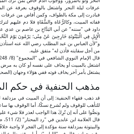
النحر ولو بالمرور، ووجوب الدم خاصٌّ بمن ترك المب
عرفات ليلة النحر واشتغل بالوقوف بعرفة عن الم
فبادرت إلى مكة بالطواف، وكمن أفاض من عرفات إل
ففاته المبيت، وكالرُّعَاة والسُّقَاةِ فلا دم عليهم 
داود في "سننه" عن أبي البَدَّاحِ بن عاصم بن عدي عن أ
الْإِبِلِ فِي الْبَيْتُوتَةِ خَارِجِينَ عَنْ مِنًى؛ يَرْمُونَ يَوْمَ النَّحْرِ، 
و"لأن العباس بن عبد المطلب رضي الله عنه استأذن 
من أجل سقايته فأذن له" متفق عليه.
اشتغل بالمبيت أو يخاف على نفسه أو كان به مرض يش
يشتغل بأمر آخر يخاف فوته ففي هؤلاء وجهان (الصحيح
مذهب الحنفية في حكم الم
قد ذهب فقهاء الحنفية: إلى أن المبيت في مزدلفة لي
للتأهب للوقوف ولم تُشرع نسكًا، أما الوقوف بها سا
ونصُّوا على أنه إن تُرِكَ هذا الواجب لعذر فلا شيء على
قال ا
والبيتوتة بمزدلفة سنة مؤكدة إلى الفجر لا واجبة خلا
وقت جوازه. قال في "اللباب": وأول وقته طلوع ال