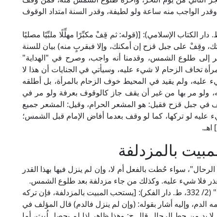
 وقدر الواجب منه ساعة ولو لطيفة، وقدر السنة امتداد الوقوف
ابن نجيم الحنفي في "البحر الرائق" (2/ 368، ط. دار الكتاب الإسلامي): [(قوله: ثم قِفْ مكبِّرًا مهلِّلًا ملبِّيًا مصليًا
ك، وقِفْ على جبل قزح إن أمكنك، وإلا فبقربٍ منه) بيان للسنة
ر إلى طلوع الشمس، وقدمنا أنه واجب، وصرح في "الهداية"
أة تخاف الزحام لا شيء عليه، وسيأتي في الجنايات أن هذا لا
ء عليه، ولم يقيد في المحيط خوف الزحام بالمرأة، بل أطلقه
 ولو مر بها من غير أن يقف جاز كالوقوف بعرفة ولو مر في
لف في جبل قزح فقيل: هو المشعر الحرام، وقيل: المشعر جميع
يء عليه لو تركها، كما لو وقف بعدما أفاض الإمام قبل الشمس؛
اهـ.
مبيت بالمزدلفة
 الرحال"، سواء حُطت بالفعل أم لا، وإن لم ينزل فيها بهذا القدر
بعذر فلا شيء عليه. وكذلك من جاء مزدلفة بعد طلوع الشمس.
قال الشيخ الخرشي المالكي في "شرح مختصر خليل" (2/ 332، ط. دار الفكر): [يستحب المبيت بالمزدلفة، فإن تركه
ه الدم، وإليه أشار بقوله: (وإن لم ينزل فالدم) قال المؤلف في
 لا بد من حط الرحال قال ح: وهذا ظاهر إذا لم يحصل لُبث، أما