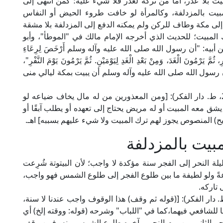
يت بلا عذر، أما من تركه لعذر فلا شيء عليه؛ كمن انتهى إلى
بيت بالمزدلفة، وكالمرأة لو خافت طروء الحيض أو النفاس
ى مكة وطاف للركن ولم يمكنه الدفع إلى المزدلفة بلا مشقة
لترك المبيت؛ للحديث الذي أخرجه الإمام مالك في "الموطأ"، وأبو
بيه: "أن رسول الله صلى الله عليه وآله وسلم أَرْخَصَ لِرِعَاءِ
ثُمَّ يَرْمُونَ الْغَدَ، وَمِنْ بَعْدِ الْغَدِ لِيَوْمَيْنِ. ثُمَّ يَرْمُونَ يَوْمَ النَّفْرِ"،
رسول الله صلى الله عليه وآله وسلم أن يبيت بمكة ليالي منى
قال الإمام النووي الشافعي في "المجموع" (8/ 248، ط. دار الفكر): [ومن المعذورين من له مال يخاف ضياعه لو
ق معه المبيت أو له مريض يحتاج إلى تعهده أو يطلب آبقًا أو
) المنصوص يجوز لهم ترك المبيت ولا شيء عليهم بسببه] اهـ.
بيت بالمزدلفة
لة النحر إلى الفجر سنة مؤكدة لا واجب؛ لأن البيتوتة شُرِعت
عةً ولو لطيفة ما بين طلوع الفجر إلى طلوع الشمس فهو واجب،
 تاركه.
لعلامة ابن عابدين في "رد المحتار" (2/ 511، ط. دار الفكر): [(قوله ثم وقف) هذا الوقوف واجب عندنا لا سنة،
فًا للشافعي فيهما،كما في "اللباب" وشرحه (قوله: ووقته إلخ) أي
فجر الثاني من يوم النحر، وآخره طلوع الشمس منه، فمن وقف