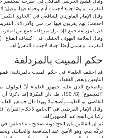
التقرب.. وأيضًا جمع لاجتماع آدم وحواء فيها، وقيل: لاج
أحدهما: إنهم يقربون فيها من منى والازدلاف التقريب.
قيل لمزدلفة جمع فإذا نزل بمزدلفة جمع بين المغرب و
التقرب.. وتسمى أيضًا: جمعًا لاجتماع الناس] اهـ.
حكم المبيت بالمزدلفة
قد اختلف العلماء في حكم المبيت بالمزدلفة: فم
التابعين وبعض الفقهاء.
والصحيح الذي عليه جمهور العلماء أنَّ الوقوف ب
"المجموع" (8/ 150، ط. دار الفكر): [ق
القاضي أبو الطيب وأصحابنا: وبهذا قال جماهير العلما
ركنا في الحج عند الجمهور] اهـ.
ثم إن القائلين بأن الحج دونه صحيح تام اختلفوا في
تركُه بدم، وهو الأصح عند الشافعية والحنابلة، وي