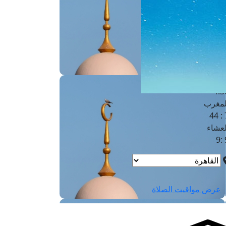
لفجر
4
لشروق
6
لظهر
1
لعصر
4:3
لمغرب
7 
لعشاء
9
عرض مواقيت الصلاة