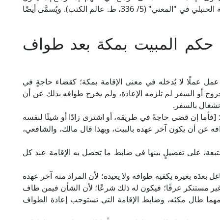
من المفارق، لا من الملازم؛ كما قال الإمام ابن قُدامة الحنبلي في "المغني" (5/ 336، ط. عالم الكتب). ويُسمَّى أيضًا
ي حكم المبيت بمكة بعد طواف
عمل عملًا لا يُدخله في معنى الإقامة بمكة؛ كقضاء حاجةٍ في
روج أو السفر لم تلزمه الإعادة، ولم يخرج طوافه بذلك عن أن
نشغال بالسفر.
ل الإمام ابن قدامة الحنبلي في "المغني" (5/ 339): [فأما إن قضى حاجةً في طريقه، أو اشترى زادًا أو شيئًا لنفسه
وافه عن أن يكون آخر عهده بالبيت، وبهذا قال مالك، والشافعي،
بعة، على تفصيلٍ بينها في ضابط ما تحصل به الإقامة عند كل
بعدَه بغيره يكفيه طوافه ولا يعيده؛ لأن المراد منه آخر عهده
هو غير مستنكر عرفًا؛ فيكون له ذلك شرعًا؛ لأن الشأن فيمن طاف
ه مهما طال مكثه، وضابط الإقامة التي تستوجب إعادة الطواف