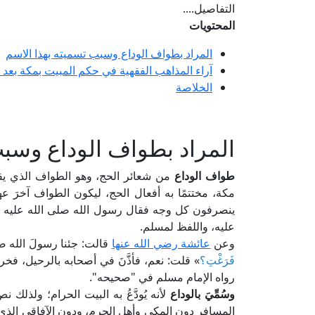
التفاصيل....
المحتويات
المراد بطواف الوداع وسبب تسميته بهذا الاسم
آراء المذاهب الفقهية في حكم المبيت بمكة بعد 
الخلاصة
المراد بطواف الوداع وسبب
طواف الوداع
من شعائر الحج، وهو الطواف الذي يقو
مكة، مختتمًا به أفعال الحج، ليكون الطواف آخرَ 
ينصرفون كل وجه فقال رسول الله صلى الله عليه و
عليه، واللفظ لمسلم.
وعن
عائشة رضي الله عنها
قالت: جئنا رسولَ الله ص
فَرَغْتِ؟
» قلت: نعم، فأذَّنَ في أصحابه بالرحيل، فخر
رواه الإمام مسلم في "صحيحه".
وسُمِّيَ بالوداع
لأنه يُودَّعُ به البيت الحرام؛ ولذلك
المسافر دون المكي وأهل الحرم، ودون الآفاقي الذي نوى