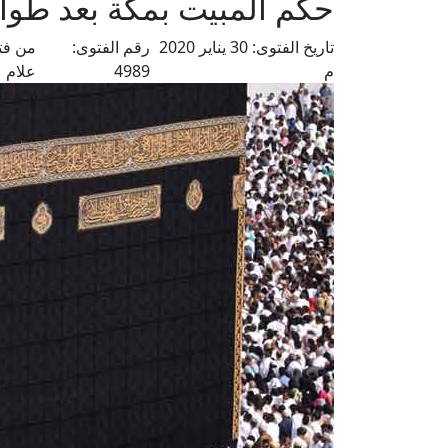
حكم المبيت بمكة بعد طوا
تاريخ الفتوى:
30 يناير 2020
رقم الفتوى:
من فت
م
4989
علام