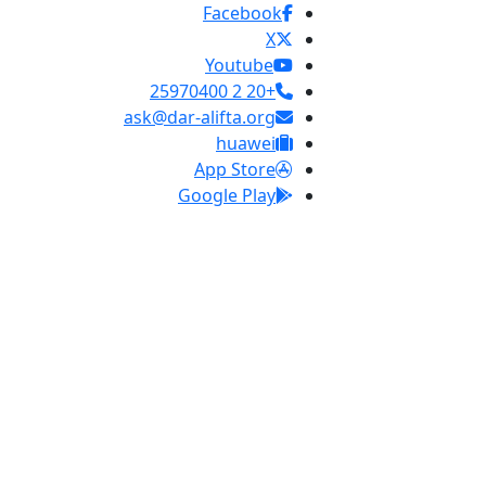
Facebook
X
Youtube
+20 2 25970400
ask@dar-alifta.org
huawei
App Store
Google Play