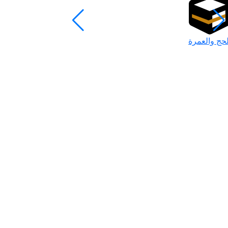
لحج والعمرة
رمضان