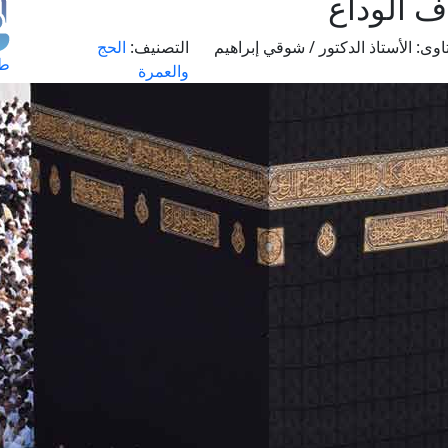
ف الوداع
اوى:
الأستاذ الدكتور / شوقي إبراهيم
التصنيف:
الحج
طل
والعمرة
اس
حج
ال
م
الق