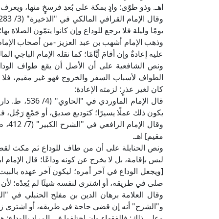
اهـ. وذو طوًى: وادٍ بمكة على بُعدِ فرسخٍ منها، ويعرف ا
يومًا وليلة فلا يرجع للوداع وإن كانوا يتمّون الصلاة بها؛
وذهب الإمام أشهب بن عبد العزيز -من أصحاب الإمام م
عليه إعادةٌ وإن أقامَ أيَّامًا؛ كما نقله الإمام الباجي المالكي في "الم
ونص الشافعية على أن الأصل أن يقع طواف الوداع 
الطواف لأسباب السفر والخروج فهو غير مقيم، فلا إ
كان لغير عذرٍ: لزمته الإعادة:
قال الإمام ال
يكون ذلك عملًا يسيرًا؛ كتوديع صديق، أو جَمْعِ رَجُل، فلا
وقال 
مقيم] اهـ.
ونص الحنابلة على أن من طاف للوداع ثم مكث لقضاء ح
[ويجعل الوداع في آخر أمره؛ ليكون آخر عهده بالبيت، 
صلى في طريقه، أو اشترى لنفسه شيئًا لم يُعِدْه؛ لأن ه
و"الشرح" أنه إن قضى حاجة في طريقه، أو اشترى زادًا 
وعلى ذلك: فالفقهاء وإن اختلفوا في المراد بالوداع: 