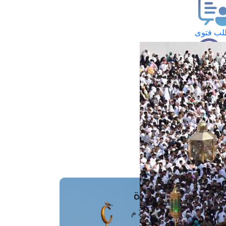
ب فتوى
تعلام عن فتوى
ز موعد
فتوى الهاتفية
َواقِيتُ الصَّـــلاة
اهرة · 06 أغسطس 2026 م