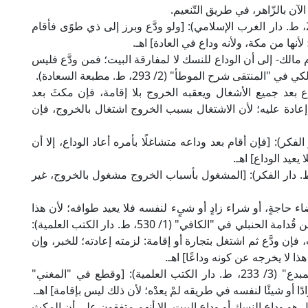
لآن بالزّاهر، في طريق التّنعيم.
وقال الإمام القرافي المالكي في "الذخيرة" (3/ 283، ط. دار الغرب الإسلامي): [ولو ودَّع وبرز إلى ذي طوًى فأقام
 لأنها من مكة، ولأنه وداع في العادة] اهـ.
الك- إلى أن الوداع للنسك لا لمفارقة البيت؛ فمن ودَّع فليس
نتقى شرح الموطأ" (2/ 293، ط. مطبعة السعادة).
بعد جميع الأشغال ويعقبه الخروج بلا إقامة، فإن مكثَ بعد
عادة عليه؛ لأن الاشتغال بسبب الخروج اشتغال بالخروج، فإن
ماوردي في "الحاوي" (4/ 536، ط. دار الفكر): [فإن أقام بعد وداعه متشاغلًا بأمره أعاد الوداع، إلا أن
 يعيد الوداع] اهـ.
الإمام الرافعي في "الشرح الكبير" (7/ 412، ط. دار الفكر): [المشغول بأسباب الخروج مشغول بالخروج، غير
اجةٍ، أو شراء زادٍ أو شيٍء لنفسه فلا يعيد طوافه؛ لأن هذا
ليس بإقامة، بل لا يخرج عن كونه وداعًا؛ قال الإمام ابن قُدامة الحنبلي في "الكافي" (1/ 530، ط. دار الكتب العلمية):
فإن ودَّع ثم اشتغل بتجارة أو إقامة: لزمته إعادته؛ للخبر، وإن
ذا لا يخرجه عن كونه وداعًا] اهـ.
وقال العلامة برهان الدين بن مفلح الحنبلي في "المبدع" (3/ 233، ط. دار الكتب العلمية): [وقطع في "المغني"
أو شيئًا لنفسه في طريقه لمْ يعدْه؛ لأن ذلك ليس بإقامة] اهـ.
هل هو وداع النسك أو وداع البيت، إلا أنهم متفقون على أن المكث