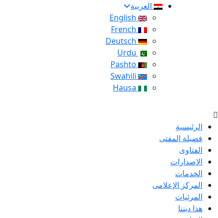
العربية
English
French
Deutsch
Urdu
Pashto
Swahili
Hausa
الرئيسية
فضيلة المفتى
الفتاوى
الإصدارات
الخدمات
المركز الإعلامى
المرئيات
هذا ديننا