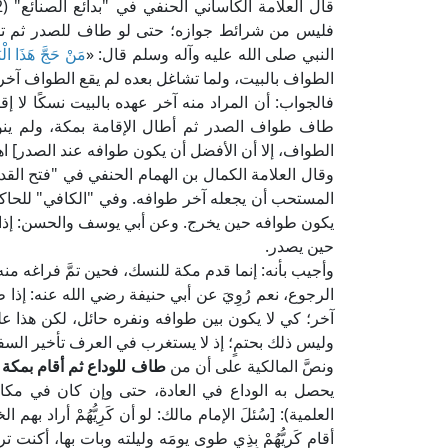
فليس من شرائط جوازه؛ حتى لو طاف للصدر ثم تشا
النبي صلى الله عليه وآله وسلم قال: «
مَنْ حَجَّ هَذَا الْ
الطواف بالبيت، ولما تشاغل بعده لم يقع الطواف آخر ع
فالجواب: أن المراد منه آخر عهده بالبيت نسكًا لا إ
طاف طواف الصدر ثم أطال الإقامة بمكة، ولم ينو ال
الطواف، إلا أن الأفضل أن يكون طوافه عند الصدر] اهـ
المستحب أن يجعله آخر طوافه. وفي "الكافي" للحاكم
يكون طوافه حين يخرج. وعن أبي يوسف والحسن: إذا اشتغ
حين يصدر.
وأجيب بأنه: إنما قدم مكة للنسك، فحين تمَّ فراغه منه
الرجوع، نعم رُوِيَ عن أبي حنيفة رضي الله عنه: إذا
آخر؛ كي لا يكون بين طوافه ونفره حائل، لكن هذا عل
وليس ذلك بحتمٍ؛ إذ لا يستغرب في العرف تأخير السفر
ونصَّ المالكية على أن من
طاف للوداع ثم أقام بمكة
أ
العلمية): [سُئلَ الإمام مالك: لو أن كَرِيُّهُمْ أراد بهم
أقام كَرِيُّهُمْ بِذِي طوى يومَه وليلته وبات بها، أكنت 