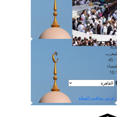
لفجر
4
لشروق
6
لظهر
1
لعصر
4:3
لمغرب
7 
لعشاء
9
عرض مواقيت الصلاة