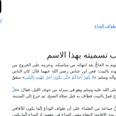
ا
طواف الوداع
 تسميته بهذا الاسم
م به الحاجُّ بعد انتهائه من مناسكه، وعزمه على الخروج من
عهده بالبيت؛ فعن ابن عباس رضي الله عنهما قال: كان الناس
آله وسلم: «
لَا يَنْفِرْ أَحَدُكُمْ حَتَّى يَكُونَ آخِرُ عَهْدِهِ بِالْبَيْتِ
» متفقٌ
لى الله عليه وسلم وهو في منزله من جوف الليل، فقال: «
هَلْ
ج فمرَّ بالبيت فطاف به قبل صلاة الصبح، ثم خرج إلى المدينة.
 نصَّ جماعة من العلماء على أن طواف الوداع إنَّما يكون للآفاقي
 الإقامة؛ لانتفاء معنى الوداع في حقهم؛ إذ الوداع إنَّما يكون