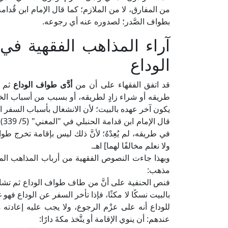
بطواف الصَّدر؛ لصدوره عنه أي رجوعه.
آراء المذاهب الفقهية ف
الوداع
قد اتفق الفقهاء على أن من
أدَّى طواف الوداع
ثم 
طريقه أو شراء زادٍ لطريقه، أو بسبب من أسباب الخ
يكون آخر عهده بالبيت؛ لأن الانشغال بأسباب السفر ا
قا
في طريقه، لم يُعِدْهُ؛ لأنَّ ذلك ليس بإقامة تخرج ط
ولا نعلم مخالفًا لهما] اهـ.
وبهذا جاءت النصوص الفقهية من أرباب المذاهب المت
مذهب:
فنص الحنفية على أنَّ من طاف طواف الوداع ثم تشاغل 
بالبيت نسكًا لا مكثًا، فإذا تأخر السفر عن الوداع ف
للوداع أنه على عزْم الرجوع، ولا يجب عليه إعادت
عندهم: أن ينوي الإقامة أو يتَّخذ مكةَ دارًا: