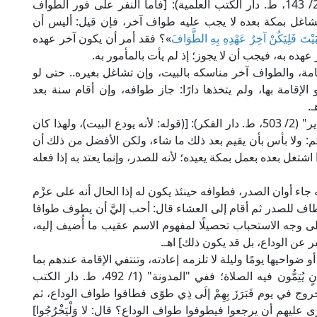
قال العلامة الكاساني الحنفي في "بدائع الصنائع" (2/ 143، ط. دار الكتب العلمية): [فأما النفر على فور الطواف
غل بمكة بعده لا يجب عليه طواف آخر، فإن قيل: أليس أن
بَيْتَ فَلِيَكُنْ آخِرُ عَهْدِهِ بِهِ الطَّوَافَ
»؟ فقد أمر أن يكون آخر عهده
هده به، فيجب أن لا يجوز؛ إذ لم يأت بالمأمور به.
قامة، والطواف آخر مناسكه بالبيت، وإن تشاغل بغيره.. حتى لو
إقامة بها، ولم يتخذها دارًا: جاز طوافه، وإن أقام سنة بعد
.
وقال العلامة الكمال بن الهمام الحنفي في "فتح القدير" (2/ 503، ط. دار الفكر): [(قوله: لأنه يودع البيت)، ولهذا كان
: ولا بأس بأن يقيم بعد ذلك ما شاء، ولكن الأفضل من ذلك أن
ل بعده بعمل بمكة يعيده؛ لأنه للصدر، وإنما يعتد به إذا فعله
 جاء أوان الصدر، فطوافه حينئذ يكون له إذا الحال أنه على عزْم
 طاف للصدر ثم أقام إلى العشاء قال: أحب إليَّ أن يطوف طوافا
ى وجه الاستحباب تحصيلًا لمفهوم الاسم عقيب ما أُضيف إليه،
 عن الوداع، بل قد يكون ذلك] اهـ.
و ضواحيها يومًا وليلة لا تلزمه إعادته، وتنتفي الإقامة عندهم بما
يحصل به الوداع في العادة، حتى وإن كان في مكانٍ يُتِمُّون فيه الصلاة؛ ففي "المدونة" (1/ 492، ط. دار الكتب
 الخروج في يوم فَبَرَزَ بِهِمْ إلَى ذِي طوًى فطافوا طواف الوداع، ثم
ترى عليهم أن يرجعوا فيطوفوا طواف الوداع؟ قال: لا وَلْيَخْرُجُوا]