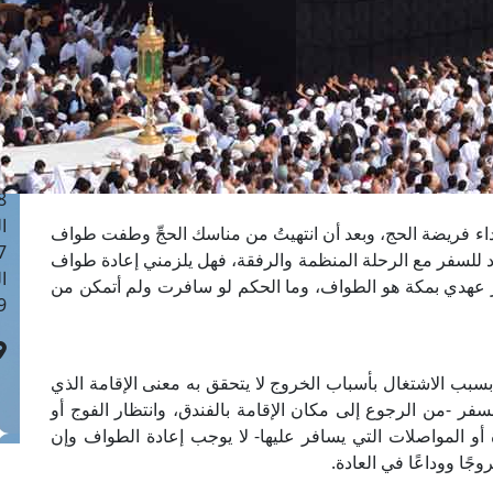
ا
 :40
ا
 :17
ا
 : 1
ا
8
ا
داء فريضة الحج، وبعد أن انتهيتُ من مناسك الحجِّ وطفت طواف
: 45
اد للسفر مع الرحلة المنظمة والرفقة، فهل يلزمني إعادة طواف
ا
ر عهدي بمكة هو الطواف، وما الحكم لو سافرت ولم أتمكن من
 :10
بسبب الاشتغال بأسباب الخروج لا يتحقق به معنى الإقامة الذي
فر -من الرجوع إلى مكان الإقامة بالفندق، وانتظار الفوج أو
 أو المواصلات التي يسافر عليها- لا يوجب إعادة الطواف وإن
جًا ووداعًا في العادة.