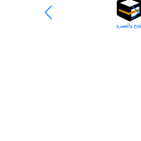
لحج والعمرة
رمضان