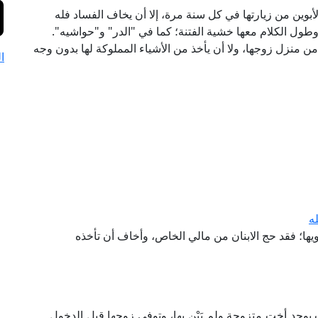
بوين من زيارتها في كل سنة مرة، إلا أن يخاف الفساد فله
طول الكلام معها خشية الفتنة؛ كما في "الدر" و"حواشيه".
ن منزل زوجها، ولا أن يأخذ من الأشياء المملوكة لها بدون وجه
ا
ه
خويها؛ فقد حج الابنان من مالي الخاص، وأخاف أن تأخذه
وجد أخت متزوجة ولم يَبْنِ بها، وتوفي زوجها قبل الدخول