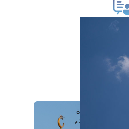
ب فتوى
تعلام عن فتوى
ز موعد
فتوى الهاتفية
َواقِيتُ الصَّـــلاة
اهرة · 07 أغسطس 2026 م