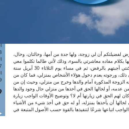
ا
 :41
ا
 :17
ا
 : 1
ا
8
رض لفضيلتكم أن لي زوجة، ولها جدة من أمها، وخالتان، وخال،
ا
ها بكلام مفاده معاشرتي بالسوء، وذلك لأني طالما تكلموا معي
: 44
في وجودي معهم بمحل سكنهم، ولعدم لياقته لسكنتي أجبتهم بالرفض، ثم في مساء يوم الثلاثاء 30 أبريل سنة
ا
أن ذلك، ورجوته بعدم دخول هؤلاء الأشخاص بمنزلي، فما كان من
 :9
أخته الزوجة المذكورة أمام والدها وخرج من منزلي، وحيث إن من
من عدمه، أو لخالها الحق في أخذها من منزلي حال وجود والدها
كان لهم الحق في زيارتها أم لا؟ وتوضيح الأوقات الواجب زيارة
ن لخالها أن يأخذها بمنزله، أو له حق في أخذ شيء من الأشياء
الواجب اتباعها شرعًا لتنفيذها بالقوة حسب الأصول المتبعة في