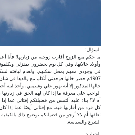
السؤال:
ما حكم منع الزوج أقارب زوجته من زيارتها؛ فأنا أع
وأولاد خالاتها، وفي كل يوم يحضرون بمنزلي ويكلمون
1907م حضر خالها فوجدني أتكلم مع والدها في ش
خالها المذكور إلا أنه تهور علي وشتمني، وأخذ ابنة 
الواجب علي معرفة ما إذا كان لهم الحق في زيارتها 
أم لا؟ بناء عليه ألتمس من فضيلتكم إفتائي عما إذا 
كل فرد من أقاربها فيه. مع إفتائي أيضًا عما إذا كا
تعلقها أم لا؟ أرجو من فضيلتكم توضيح ذلك بالكيفية 
الشرع والسياسة.
الجواب: