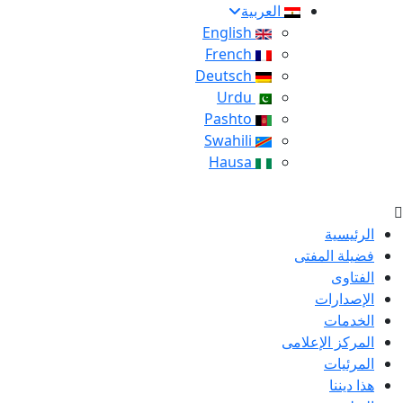
العربية
English
French
Deutsch
Urdu
Pashto
Swahili
Hausa
الرئيسية
فضيلة المفتى
الفتاوى
الإصدارات
الخدمات
المركز الإعلامى
المرئيات
هذا ديننا