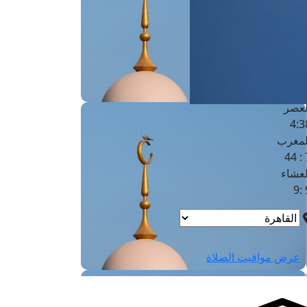
لفجر
4
لشروق
6
لظهر
1
لعصر
4:3
لمغرب
7 
لعشاء
9
عرض مواقيت الصلاة