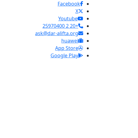
Facebook
X
Youtube
+20 2 25970400
ask@dar-alifta.org
huawei
App Store
Google Play