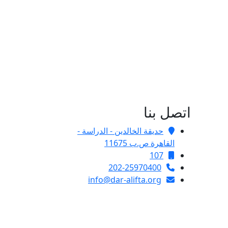
اتصل بنا
حديقة الخالدين - الدراسة -
القاهرة ص.ب 11675
107
202-25970400
info@dar-alifta.org