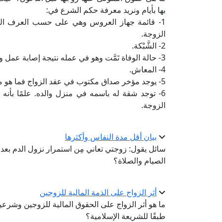
بها بأيام ونريد معرفة حكم الشرع في:
1- قائمة جهاز العروس وهي على حسب العرف السائ
الزوجة.
2- الشَّبْكة.
3- حالة الوفاة تَمَّت وهو في عمله نتيجة إصابة عمل ويصرف عنها مبلغ مالي تعويضًا فما حكم هذا المبلغ؟
4- المعاش.
5- يوجد مؤخر صداق مكتوب في عقد الزواج فما هو موقعه؟
6- توجد شقة له باسمه في منزل والده. علمًا بأنه 
الزوجة.
بيان أقل مدة النفاس وأكثرها
سائل يقول: زوجتي تعاني مِن استمرار نزول الدم بعد 
الصيام والصلاة؟
أثر الزواج على الذمة المالية للزوجين
ما هو أثر الزواج على الحقوق المالية للزوجين وشرعية
طبقًا للشريعة الإسلامية؟