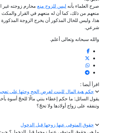
صرح العلماء بأنه
ليس للزوج منع
محارم زوجته غير الأ
منعهم من ذلك، كما أن له منعهم في القرار والمكث و
هذا، وليس للخال المذكور أن يخرج الزوجة المذكورة م
شرعي.
والله سبحانه وتعالى أعلم.
اقرأ أيضا :
حكم هبة المال للبنت لغرض الحج وحثها على تعجيل
يقول السائل: ما حكم إعطاء بنتي مالًا للحجّ أسوة بأ
وتنفقه على زواج أولادها ولا تحجّ؟
حقوق المتوفى عنها زوجها قبل الدخول
ما هى حقوق المتوفى عنها زوجها قبل الدخول؟ حيث ي