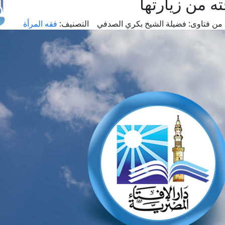
ه من زيارتها
من فتاوى:
فضيلة الشيخ بكري الصدفي
التصنيف:
فقه المرأة
طل
اس
حج
ال
م
الق