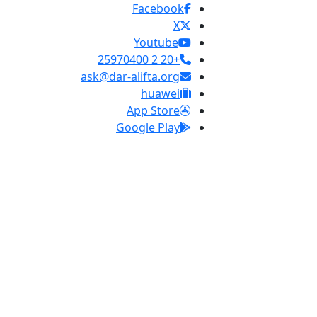
Facebook
X
Youtube
+20 2 25970400
ask@dar-alifta.org
huawei
App Store
Google Play