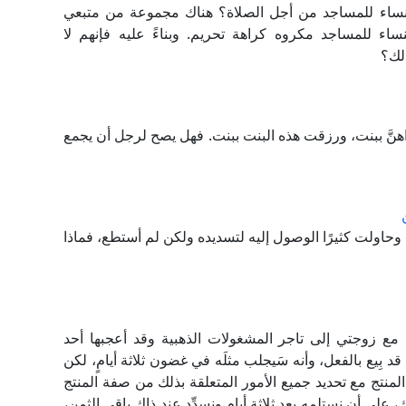
لنساء للمساجد من أجل الصلاة؟ هناك مجموعة من متبعي
اء للمساجد مكروه كراهة تحريم. وبناءً عليه فإنهم لا
لك؟
هنَّ ببنت، ورزقت هذه البنت ببنت. فهل يصح لرجل أن يجمع
وحاولت كثيرًا الوصول إليه لتسديده ولكن لم أستطع، فماذا
ع زوجتي إلى تاجر المشغولات الذهبية وقد أعجبها أحد
د بِيع بالفعل، وأنه سَيجلب مثلَه في غضون ثلاثة أيامٍ، لكن
المنتج مع تحديد جميع الأمور المتعلقة بذلك من صفة المنتج
، على أن نستلمه بعد ثلاثة أيام ونسدِّد عند ذاك باقي الثمن،