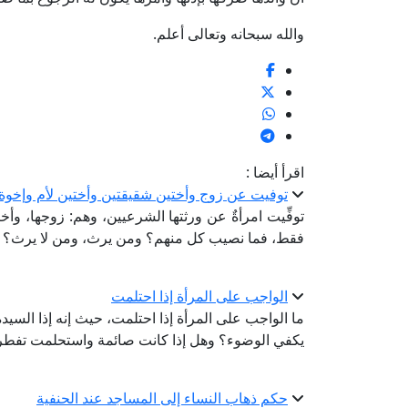
والله سبحانه وتعالى أعلم.
اقرأ أيضا :
توفيت عن زوج وأختين شقيقتين وأختين لأم وإخوة
توفِّيت امرأةٌ عن ورثتها الشرعيين، وهم: زوجها، وأ
فقط، فما نصيب كل منهم؟ ومن يرث، ومن لا يرث؟
الواجب على المرأة إذا احتلمت
ما الواجب على المرأة إذا احتلمت، حيث إنه إذا السي
يكفي الوضوء؟ وهل إذا كانت صائمة واستحلمت تفطر، 
حكم ذهاب النساء إلى المساجد عند الحنفية