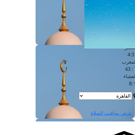
لفجر
4
لشروق
6
لظهر
1
لعصر
4:3
لمغرب
7 
لعشاء
9
عرض مواقيت الصلاة