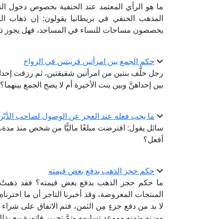
ما هو الرأي المعتمد عند الحنفية بخصوص دخول ا
المذهب الحنفي في بريطانيا يقولون: إن ذهاب النس
يخصصون مساحات للنساء في المساجد، فهل يجوز ذ
حكم الجمع بين امرأتين قريبتين في الزواج
رجل خلَّف بنتين من امرأتين شقيقتين، ثم رزقت إحدا
بين إحداهنَّ وبين بنت الأخيرة أم لا يصح الجمع بينهما؟
ما يجب فعله عند العجز عن الوصول لصاحب الدَّيْن
سائل يقول: اقترضت مبلغًا ماليًّا من شخص منذ مدة، 
أفعل؟
حكم حجز الذهب بدفع بعض قيمته
ما حكم حجز الذهب بدفع بعض قيمته؟ فقد ذهبتُ م
المنتجات المعروضة، وقد أخبرنا التاجر أن ما اخترناه ق
لا بد من دفع جزءٍ مِن الثمن، فتم الاتفاق على شراء 
ووزنه وثمنه وموعد تسليمه وتمَّ تحرير فاتورة بيع بذلك