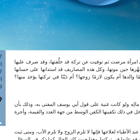
ا
 :42
ا
 :18
ا
 : 1
ا
7
 امرأة مرضت ثم توفيت عن تركة قد خلَّفتها، وقد صرف عليها
ا
هَّزها حين موتها، وكل هذه المصاريف قد استدانها على حسابها
: 43
والدها أم يكون لازمًا زوجها؟ أم دَيْنًا في تركتها يؤخذ منها؟
ا
 :8
مالِه ولو كانت غنية على قول أبي يوسف المفتى به، وذلك بأن
دخل في ذلك تكفينها الكفن الوسط من جهة العدد والقيمة، وأجرة
د الأطباء لعلاجها فإنها لا تلزم الزوج ولا تلزم الأب، ومتى ثبت
رفه عليها في تركتها. وهذا حيث كان الحال كما ذكر في السؤال.