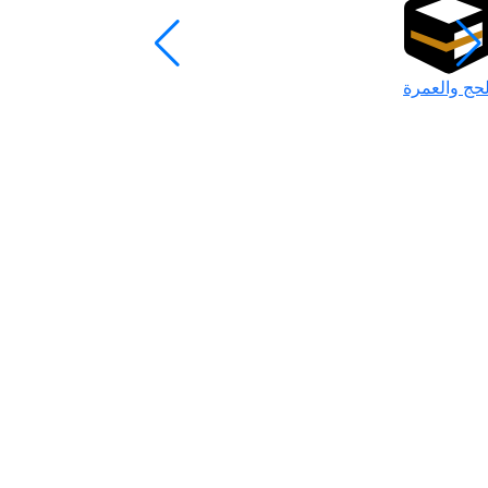
لحج والعمرة
رمضان