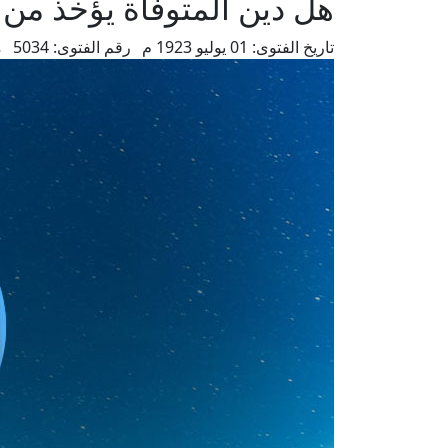
هل دين المتوفاة يؤخذ من 
تاريخ الفتوى:
01 يوليو 1923 م
رقم الفتوى:
5034
م