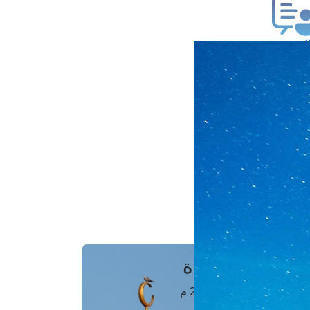
ب فتوى
تعلام عن فتوى
ز موعد
فتوى الهاتفية
َواقِيتُ الصَّـــلاة
اهرة · 08 أغسطس 2026 م