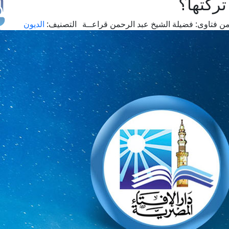
تركتها؟
ن فتاوى:
فضيلة الشيخ عبد الرحمن قراعــة
التصنيف:
الديون
طل
اس
حج
ال
م
الق