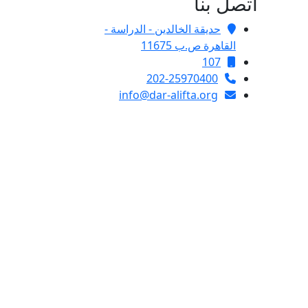
اتصل بنا
حديقة الخالدين - الدراسة -
القاهرة ص.ب 11675
107
202-25970400
info@dar-alifta.org