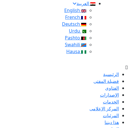
العربية
English
French
Deutsch
Urdu
Pashto
Swahili
Hausa
الرئيسية
فضيلة المفتى
الفتاوى
الإصدارات
الخدمات
المركز الإعلامى
المرئيات
هذا ديننا