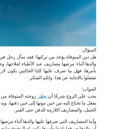
السؤال:
هل دين المتوفاة يؤخذ من تركتها؛ فقد سأل رجل في
والدها أثناء مرضها مصاريف عند الأطباء لعلاجها، وج
بأمرها، فهل ما صرف عليها كلتا الحالتين يكون لازمًا 
تفضلوا بالإجابة عن هذا، ولكم الشكر.
الجواب:
يجب على الزوج شرعًا أن
يجهِّز
زوجته المتوفاة من 
يفعل ما تحتاج إليه من حين موتها إلى حين دفنها، وي
الحمل، والمصاريف اللازمة للدفن حتى القبر.
وأما المصاريف التي صرفها عليها والدها أثناء مرضها عن
أن والدها صرفها بإذنها وأمرها يكون له الرجوع بما ص