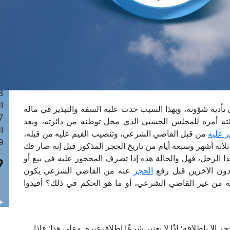
ا
 :41
ا
 :17
ا
 : 1
ا
8
ا
تأدية شؤونه، وبهذا السبب حدث عليه السفه والتبذير في ماله
: 44
ه أمره للمجلس الحسبي الذي محل توطنه من دائرته، وبعد
ا
ر عليه
من قبل القاضي الشرعي، وتنصيب القيم عليه من قبله،
 :9
ثة أشهر وسبعة أيام من تاريخ الحجر المذكور قيل إنه صار فك
ذا الرجل، فهل والحالة هذه إذا تصرف المحجور عليه في بيع أو
دون الآخرين قبل رفع
الحجر
عنه من القاضي الشرعي يكون
نه من غير القاضي الشرعي، أو ما هو الحكم في ذلك؟ أفيدوا
إلا بإطلاقه؛ إذًا لا يعتبر شرعًا إطلاق غيره. وعلى هذا: فإذا