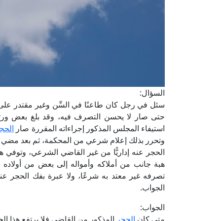
السؤال:
سئل في رجل كان طاعنًا في السِّن وغير مقتدر على 
حتى صار لا يحسن التصرف فيه، وقد بلغ بعض ورثت
استيفاء المجلس المذكور إجراءاته المقررة صار
الحج
وتحرر بذلك إعلام شرعي من المحكمة، ثم بعد مضي ثلا
الحجر عنه إداريًّا من غير القاضي الشرعي، وتوفي ه
هبة جانب من أملاكه وأمواله إلى بعض من أولاده 
تصرفه غير معتد به شرعًا، ولا عبرة بفك الحجر ع
الجواب.
الجواب:
متى كان
الحجر
المذكور من القاضي فلا يرتفع هذا الحجر 