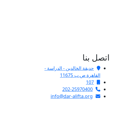
اتصل بنا
حديقة الخالدين - الدراسة -
القاهرة ص.ب 11675
107
202-25970400
info@dar-alifta.org