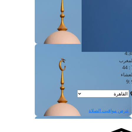
لفجر
4
لشروق
6
لظهر
1
لعصر
4:3
لمغرب
7 
لعشاء
9
عرض مواقيت الصلاة