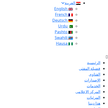
العربية
English
French
Deutsch
Urdu
Pashto
Swahili
Hausa
الرئيسية
فضيلة المفتى
الفتاوى
الإصدارات
الخدمات
المركز الإعلامى
المرئيات
هذا ديننا