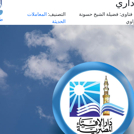
داري
فتاوى:
فضيلة الشيخ حسونة
التصنيف:
المعاملات
طل
واوي
الحديثة
اس
حج
ال
م
الق