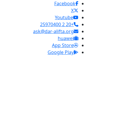
Facebook
X
Youtube
+20 2 25970400
ask@dar-alifta.org
huawei
App Store
Google Play