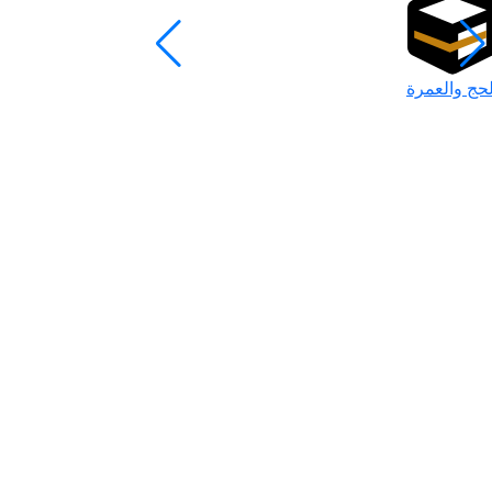
لحج والعمرة
رمضان