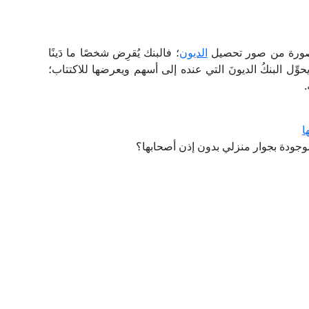
 صورة من صور تحصيل
الديون
؛ فالبنك يُقرِض شخصًا ما دَينًا
يحوِّل البنكُ الديونَ التي عنده إلى أسهم ويعرضها للاكتتاب؛
.
ا
وجودة بجوار منزلي بدون إذن أصحابها؟