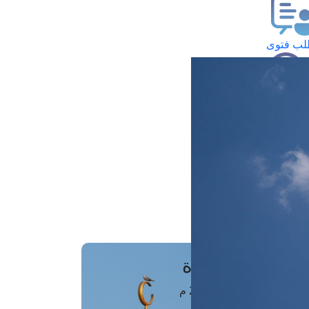
ب فتوى
تعلام عن فتوى
ز موعد
فتوى الهاتفية
َواقِيتُ الصَّـــلاة
اهرة · 07 أغسطس 2026 م