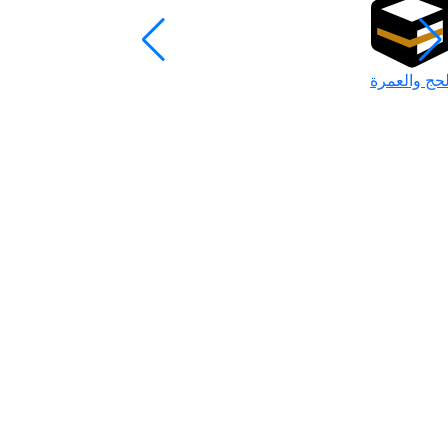
لحج والعمرة
رمضان