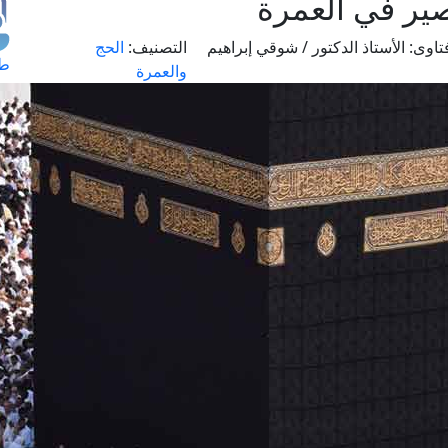
ير في العمرة
تاوى:
الأستاذ الدكتور / شوقي إبراهيم
التصنيف:
الحج
طل
والعمرة
اس
حج
ال
م
الق