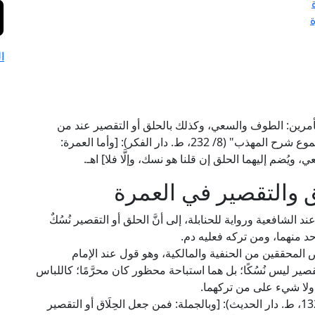
ا
 بأمرين: الطوف والسعي، وكذلك بالحلق أو التقصير عند من
يقول بِنُسُكِيَّتهِ؛ قال الإمام النووي الشافعي في "المجموع شرح المهذب" (8/ 232، ط. دار الفكر): [وأما العمرة:
، ويُضم إليهما الحلق إن قلنا هو نسك، وإلَّا فلا] اهـ.
ق والتقصير في العمرة
الشافعية ورواية للحنابلة، إلى أنَّ الحلق أو التقصير نُسُكٌ
حد منهما، ومن تركه فعليه دم.
المحققين من الحنفية والمالكية، وهو قول عند الإمام
تقصير ليس نُسُكًا؛ بل هما استباحة محظور كان محرَّمًا؛ كاللباس
ولا شيء على من تركهما.
قال العلَّامة ابن رُشد الحفيد في "بداية المجتهد" (2/ 132، ط. دار الحديث): [وبالجملة: فمن جعل الحِلَاق أو التقصير