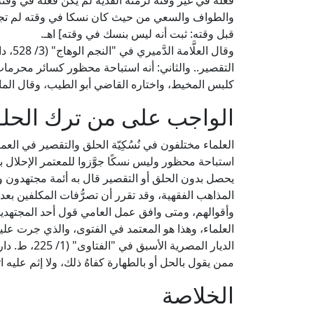
فعله في غير وقته لزمته الفدية لم يكن فعله في وقته
والطواف والسعي من حيث كان نسكا في وقته لم تجب في
قبل وقته: ثبت أنه ليس بنسك في وقته] اهـ.
وقال ا
التقصير.. والثاني: أنه استباحة محظور كسائر محرمات 
كلبس المخيط، واختاره القاضي أبو الطيب، وقال الماورد
الواجب على من ترك الحلق
العلماء مختلفون في نُسُكِيّة الحلق والتقصير في العمرة
استباحة محظور وليس نسكًا جوَّزوا للمعتمر الإحلال ب
يحصل بدون الحلق أو التقصير قال به أئمة مجتهدون
المذاهب الفقهية، وقد تقرر أن تصرُّفات المكلفين ب
وأقوالهم، ومتى وافق عمل العامي قول أحد المجتهدين 
العلماء، وهذا هو المعتمد في الفتوى، والذي جرت علي
الديار المصر
ممن يقول بالحل أو بالطهارة كفاهُ ذلك، ولا إثم عليه اتفا
الخلاصة