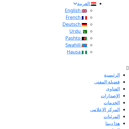
العربية
English
French
Deutsch
Urdu
Pashto
Swahili
Hausa
الرئيسية
فضيلة المفتى
الفتاوى
الإصدارات
الخدمات
المركز الإعلامى
المرئيات
هذا ديننا