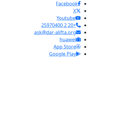
Facebook
X
Youtube
+20 2 25970400
ask@dar-alifta.org
huawei
App Store
Google Play