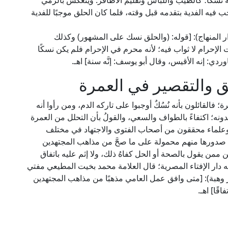
 نسكًا؛ كالطيب واللباس وتقليم الأظافر. وينعكس بالرمي
ه الفدية بتقدمه قبل وقته، فلما كان الحلق موجبًا للفدية
لعلَّامة الدَّميري في "النجم الوهاج" (3/ 528، دار المنهاج): [قوله: (والحلق نسك على المشهور) وكذلك
الإحرام لا ثواب فيه؛ لأنه محرم في الإحرام فلم يكن نسكًا
ي: إنه الأقيس، وقال أبو يوسف: إنَّه سنة] اهـ.
 والتقصير في العمرة
؛ فالقائلون بأنه نُسُكٌ أوجبوا على تاركه الدم، ومن رأوا أنه
دونه؛ اكتفاءً بالطواف والسعي، والقولُ بأن التحلل من العمرة
 وعلماء محققون من أصحاب الفتوى والاجتهاد في مختلف
عد صدورها منهم محمولة على ما صحَّ من مذاهب المجتهدين
ممن يقول بالصحة أو الحل كفاهُ ذلك، ولا إثم عليه باتفاق
ه دار الإفتاء المصرية؛ قال العلامة محمد بخيت المطيعي مفتي
ية الأسبق في "الفتاوى" (1/ 225، ط. دار وهبة): [متى وافق عمل العامي مذهبًا من مذاهب المجتهدين
قًا] اهـ.