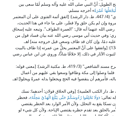
الطويل: أنَّ النبي صلى الله عليه وآله وسلم لَمّا سعى بين
يَجْعَلْهَا عُمْرَةً
» أخرجه مسلم.
قال الإمام ابن بطال المالكي في "شرح صحيح البخاري" (4/ 447، ط. دار الرشد): [اتفق أئمة الفتوى على أن المعتمر
روة وإن لم يكن حلق ولا قصَّر، على ما جاء في هذا الحديث،
اس رضي الله عنهما أنه قال: "العمرة الطواف". وتبعه عليه إسحاق
لطبري: وفي حديث أبي موسى رضي الله عنه بيان فساد قول من
 عليه دمًا، وإن كان قد طاف وسعى قبل خروجه منه] اهـ.
وقال الإمام ابن رشد الحفيد في "بداية المجتهد" (2/ 134): [واتفقوا على أنَّ المعتمر يحلُّ من عمرته إذا طاف بالبيت
ثبوت الآثار في ذلك، إلا خلافًا شاذًّا، وروي عن ابن عباس رضي
وقال العلَّامة مجد الدين ابن الأثير في "الشافي في شرح مسند الشافعي" (3/ 419، ط. مكتبة الرشد): [معنى قوله:
حج، فلما وصلوا إلى مكة وطافوا وسعوا بقي عليهم من أعمال
، فأمرهم أن ينقضوا فيه الحج ويجعلوا بدله عمرةً ويحلوا] اهـ.
ال الإمام الماوردي الشافعي في "الحاوي" (4/ 161، ط. دار الكتب العلمية): [وفي الحلاق قولان: أحدهما: نسك
له تعالى:
﴿وَلَا تَحْلِقُوا رُءُوسَكُمْ حَتَّى يَبْلُغَ الْهَدْيُ مَحِلَّهُ﴾
، فحظر
نسكا يقع به التحلل. ولأن الأمر الوارد بعد الحظر يقتضي
لأمر بالحلق بعد تقدم حظره يقتضي الإباحة. ولأن كل شيء لو