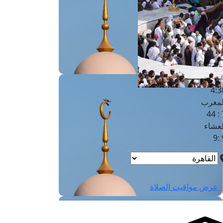
لفجر
4
لشروق
6
لظهر
1
لعصر
4:3
لمغرب
7 
لعشاء
9
عرض مواقيت الصلاة