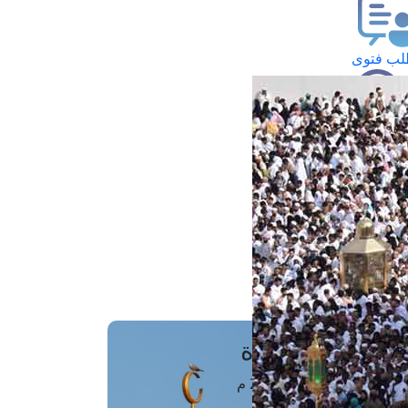
ب فتوى
تعلام عن فتوى
ز موعد
فتوى الهاتفية
َواقِيتُ الصَّـــلاة
اهرة · 07 أغسطس 2026 م