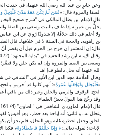
وعن جابرٍ بن عبد الله رضي الله عنهما، في حديث الحج 
الصفا والمروة قال: «
فَمَنْ لَمْ يَكُنْ مَعَهُ هَدْيٌ فَلْيَحِلَّ وَلْ
يحلُّ من عمرته إذا طاف بالبيت وسعى بين الصفا والم
ولا أعلم في ذلك خلافًا، إلا شذوذًا رُوِيَ عن ابن عب
بن راهويه، والحجة في السنة لا في خلافها.. قال ا
قال: إن المعتمر إن خرج من الحرم قبل أن يقصر أنَّ
وسعى بين الصفا والمروة وإن لم يكن حلق ولا قصَّر؛ ل
الله عنهما أنه يحل بالطواف] اهـ
«
فَلْيَحِلل وَلْيَجْعَلْهَا عُمْرَةً
»: أنهم كانوا قد أحرموا بال
الحج: الوقوف والرمي والحلق وغير ذلك من باقي أعماله
وقد رجَّح هذا القولَ بعضُ العلماء:
ق
يتحلل به.. والثاني: أنه إباحة بعد حظر، وهو أقيس؛ لقو
الحلق وجعل لحظره غاية وهو التحلل، فلم يجز أن يكون 
الإباحة؛ لقوله تعالى:
﴿ وَإذَا حَلَلْتُمْ فَاصْطَادُوا﴾
، فكذا ا