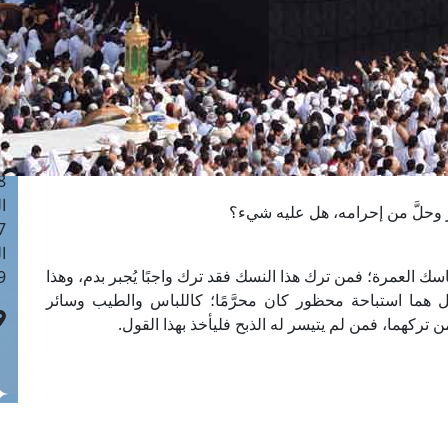
ا
 :41
ا
 :17
ا
 : 1
ا
8
ا
 وحلَّ من إحرامه، هل عليه شيء؟
: 44
ا
سك العمرة؛ فمن ترك هذا النسك فقد ترك واجبًا يُجبر بدم، وهذا
 :9
بل هما استباحة محظور كان محرَّمًا؛ كاللباس والطيب وسائر
ركهما، فمن لم يتيسر له الذبح فليأخذ بهذا القول.