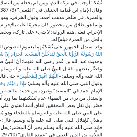
نُسُكا: أوجب في تركه الدم، ومن لم يجعله من النسك: 
و
والعمرة، في ظاهر مذهب أحمد، وقول الخرقي، وهو ق
وإنما هو إطلاق من محظور كان محرمًا عليه بالإحرا
الإحرام. فعلى هذه الرواية: لا شيء على تاركه، ويحصل
بالحل من العمرة قبله] اهـ.
وقد استدل الجمهور على نُسُكِيَّتِهما بعموم النصوص ال
اللهُ رَسُولَهُ الرُّؤْيَا بِالْحَقِّ لَتَدْخُلُنَّ الْمَسْجِدَ الْحَرَامَ إِن
وحديث عبد الله بن عُمرَ رضي الله عنهما: أنَّ النبيَّ صل
وقصَّر بعضهم، فقال النبيُّ صلى الله عليه وآله وسلم:
الله عليه وآله وسلم: «
اللَّهُمَّ اغْفِرْ لِلْمُحَلِّقِينَ
» حتى قالها 
وقول النبي صلى الله عليه وآله وسلم: «
إِذَا رَمَيْتُمْ وَح
الإمام أحمد في "المسند" وغيره، من حديث عائشة رض
واستدل من يرى من الفقهاء عدم نُسُكيتهما بما ورد أن
قصَّر، بل نقل بعض المحققين اتفاق أئمة الفتوى عل
على النبي صلى الله عليه وآله وسلم بالبطحاء وهو مُنِيخ
بإهلالٍ كإهلال النبي صلى الله عليه وآله وسلم، قال: «أَحْسَنْتَ،
فإنه صلى الله عليه وآله وسلم يخبر أنَّ المعتمر: يح
العلَّامة بدر الدين العيني في "عمدة القاري" (10/ 129، ط. دار إحياء التراث العربي).