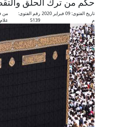
حكم من ترك الحلق والتقص
تاريخ الفتوى:
09 فبراير 2020
رقم الفتوى:
من ف
م
5139
علام