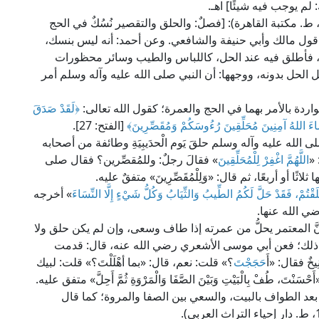
لم يوجب فيه شيئًا] اهـ.
قال الإمام ابن قُدامة الحنبلي في "المُغني" (3/ 387، ط. مكتبة القاهرة): [فصلٌ: والحلق والتقصير نُسُكٌ في الحج
ول مالك وأبي حنيفة والشافعي. وعن أحمد: أنه ليس بنسك،
م، فأطلق فيه عند الحل، كاللباس والطيب وسائر محظورات
 الحل بدونه، ووجهها: أن النبي صلى الله عليه وآله وسلم أمر
واردة بالأمر بهما في الحج والعمرة؛ كقول الله تعالى:
﴿لَقَدْ صَدَقَ
ْ شَاءَ اللهُ آمِنِينَ مُحَلِّقِينَ رُءُوسَكُمْ وَمُقَصِّرِينَ﴾
[الفتح: 27].
ى الله عليه وآله وسلم حلقَ يَوم الْحدَيبِيَةِ وطائفة من أصحابه
 «
اللَّهُمَّ اغْفِرْ لِلْمُحَلِّقِينَ
» فقالَ رجلٌ: وللمُقصِّرين؟ فقال صلى
ثلاثًا أو أربعًا، ثم قال: «وَلِلْمُقَصِّرِينَ» متفقٌ عليه.
َلَقْتُمْ، فَقَدْ حَلَّ لَكُمُ الطِّيبُ وَالثِّيَابُ وَكُلُّ شَيْءٍ إِلَّا النِّسَاءَ
» أخرجه
ي الله عنها.
َّ المعتمر يحلُّ من عمرته إذا طاف وسعى، وإن لم يكن حلق ولا
ى ذلك؛ فعن أبي موسى الأشعري رضي الله عنه، قال: قدمت
ٌ فقال: «أَ
حَجَجْتَ
؟» قلت: نعم، قال: «بما أهْلَلْتَ؟» قلت: لبيك
 طُفْ بِالْبَيْتِ وَبَيْنَ الصَّفَا وَالْمَرْوَةِ ثُمَّ أَحِلَّ» متفق عليه.
ل بعد الطواف بالبيت، والسعي بين الصفا والمروة؛ كما قال