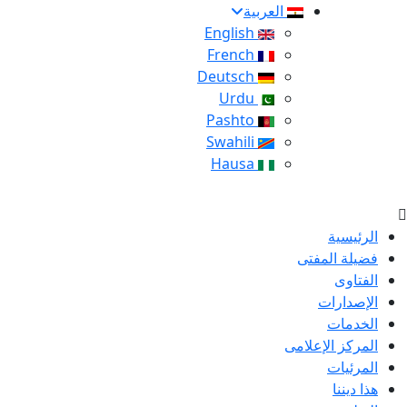
العربية
English
French
Deutsch
Urdu
Pashto
Swahili
Hausa
الرئيسية
فضيلة المفتى
الفتاوى
الإصدارات
الخدمات
المركز الإعلامى
المرئيات
هذا ديننا