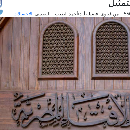
تمثيل
من فتاوى:
فضيلة أ. د/أحمد الطيب
التصنيف:
الاحتفالات
طل
اس
حج
ال
م
الق