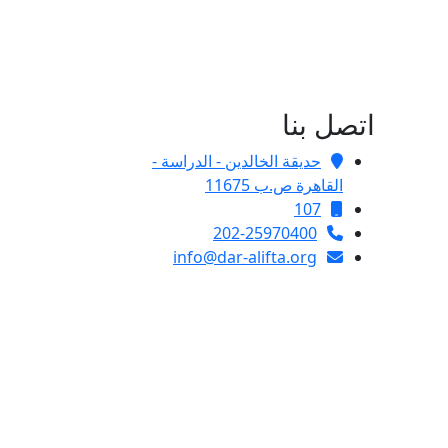
اتصل بنا
حديقة الخالدين - الدراسة -
القاهرة ص.ب 11675
107
202-25970400
info@dar-alifta.org