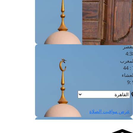
لفجر
4
لشروق
6
لظهر
1
لعصر
4:3
لمغرب
7 
لعشاء
9
عرض مواقيت الصلاة