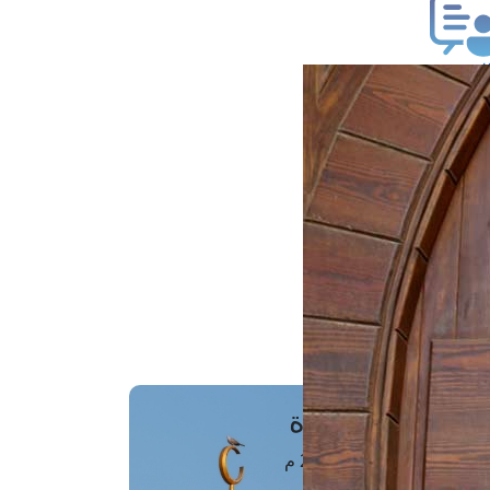
ب فتوى
تعلام عن فتوى
ز موعد
فتوى الهاتفية
َواقِيتُ الصَّـــلاة
اهرة · 07 أغسطس 2026 م