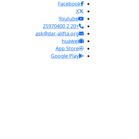
Facebook
X
Youtube
+20 2 25970400
ask@dar-alifta.org
huawei
App Store
Google Play