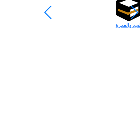
لحج والعمرة
رمضان