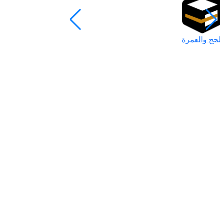
لحج والعمرة
رمضان