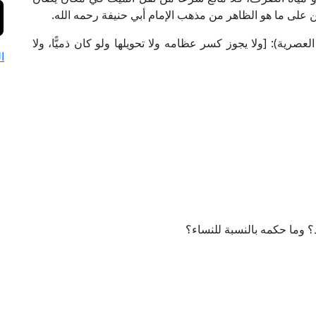
ين على ما هو الظاهر من مذهب الإمام أبي حنيفة رحمه الله.
لفلاح" (ص: 227، ط. المكتبة العصرية): [ولا يجوز كسر عظامه ولا تحويلها ولو كان ذميًّا، ولا
ا
د؟ وما حكمه بالنسبة للنساء؟