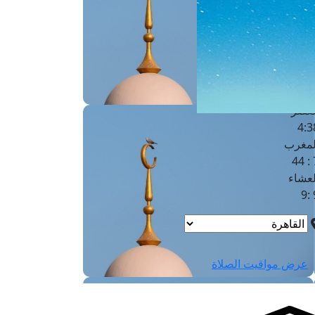
لفجر
4
لشروق
6
لظهر
1
لعصر
4:3
لمغرب
7 
لعشاء
9
عرض مواقيت الصلاة