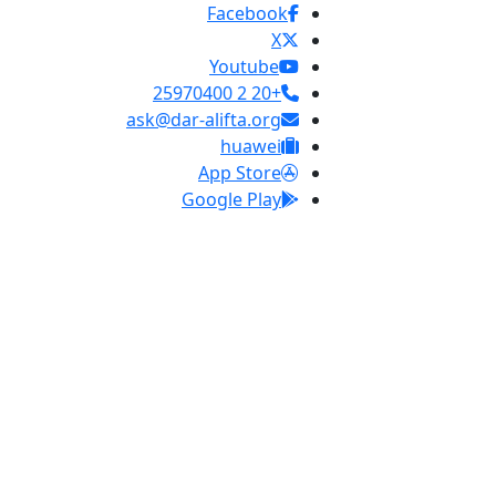
Facebook
X
Youtube
+20 2 25970400
ask@dar-alifta.org
huawei
App Store
Google Play