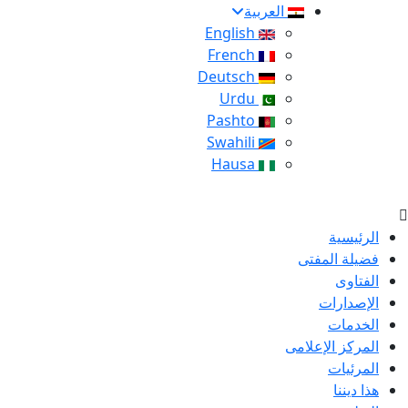
العربية
English
French
Deutsch
Urdu
Pashto
Swahili
Hausa
الرئيسية
فضيلة المفتى
الفتاوى
الإصدارات
الخدمات
المركز الإعلامى
المرئيات
هذا ديننا