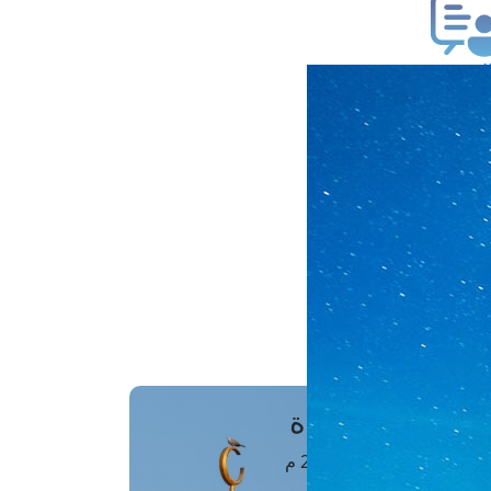
ب فتوى
تعلام عن فتوى
ز موعد
فتوى الهاتفية
َواقِيتُ الصَّـــلاة
اهرة · 07 أغسطس 2026 م