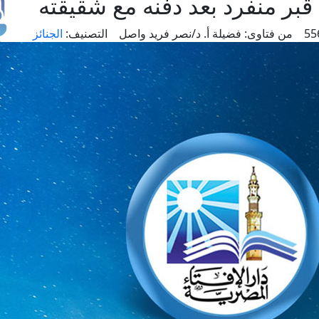
بر منفرد بعد دفنه مع شقيقته
من فتاوى:
فضيلة أ. د/نصر فريد واصل
التصنيف:
الجنائز
طل
اس
حج
ال
م
الق