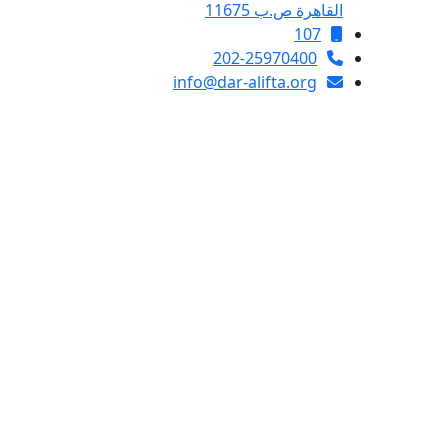
القاهرة ص.ب 11675
107
202-25970400
info@dar-alifta.org