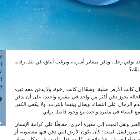
ا
 :41
ا
 :17
ا
 : 1
ا
8
د توفي رجل، ودفن بمقابر أسرته، ويرغب أبناؤه في نقل رفاته
ا
ذلك؟
: 44
ا
 :9
ن كانت الأرض صلبة، وشقًا إن كانت رخوة، ولا يدفن معه غيره
 الحالة يجوز دفن أكثر من واحد في مقبرة واحدة، على أن يدفن
قدم الرجال على النساء، ويحال بينهما بالتراب، ولا يكفي الكفن
 مع النساء في مقبرة واحدة مع وجود فاصل ترابي.
القبر ونقل الميت إلى مقبرة أخرى؛ حفاظًا على كرامة الإنسان
وجد مبرر لنقل الميت؛ كأن تكون الأرض التي دفن فيها مغصوبة، أو
أو مياه الصرف، فلا مانع شرعًا من نقل الميت في مكان يصان