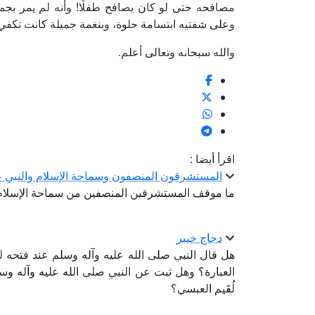
مصافحه حتى لو كان يصافح طفلًا! وأنه لم يمر بجماعة 
وعلى شفتيه ابتسامة حلوة، وبنغمة جميلة كانت تكفي 
والله سبحانه وتعالى أعلم.
اقرأ أيضا :
المستشرقون المنصفون وسماحة الإسلام والنبي عل
ما موقف المستشرقين المنصفين من سماحة الإسلام 
دجاج خيبر
هل قال النبي صلى الله عليه وآله وسلم عند فتحه لخي
العبارة؟ وهل ثبت عن النبي صلى الله عليه وآله وسلم أ
لُقَيم العبسي؟