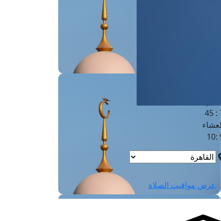
لفجر
4
لشروق
6
لظهر
1
لعصر
4:3
لمغرب
7 
لعشاء
9
عرض مواقيت الصلاة