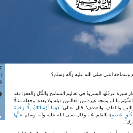
ا
 :40
ا
 :17
ا
 : 1
ا
8
ا
: 45
وسماحة النبي صلى الله عليه وآله وسلم؟
ا
 :10
رة عرفَتْها البشريةُ في تعاليم التسامح والنُّبْل والعفو؛ فقد
ِّيَم ما لم يمنحه غيره من العالمين قبله ولا بعده، وجعله مثالًا
للين واللطف والعطف؛ قال تعالى: ﴿
وَمَا أَرْسَلْنَاكَ إِلَّا رَحْمَةً
ى خُلُقٍ عَظِيمٍ
﴾ [القلم: 4]، وقال صلى الله عليه وآله وسلم: «
أَيُّهَا
رك".