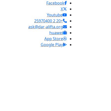
Facebook
X
Youtube
+20 2 25970400
ask@dar-alifta.org
huawei
App Store
Google Play