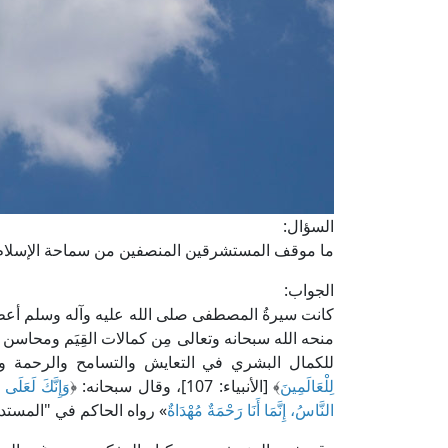
السؤال:
ما موقف المستشرقين المنصفين من سماحة الإسلام 
الجواب:
كانت سيرةُ المصطفى صلى الله عليه وآله وسلم أعطرَ سي
منحه الله سبحانه وتعالى مِن كمالات القِيَم ومحاسن الش
للكمال البشري في التعايش والتسامح والرحمة وا
لِلْعَالَمِينَ
﴾ [الأنبياء: 107]، وقال سبحانه: ﴿
وَإِنَّكَ لَعَلَ
النَّاسُ، إِنَّمَا أَنَا رَحْمَةٌ مُهْدَاةٌ
» رواه الحاكم في "المستد