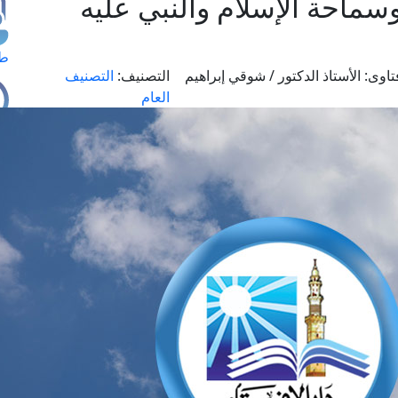
احة الإسلام والنبي عليه
طل
تاوى:
الأستاذ الدكتور / شوقي إبراهيم
التصنيف:
التصنيف
العام
اس
حج
ال
م
الق