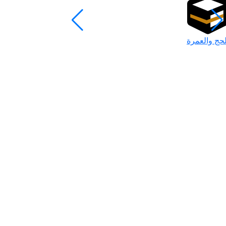
لحج والعمرة
رمضان