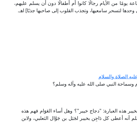
يومًا من الأيام رجالًا كانوا أم أطفالًا دون أن يسلم عليهم،
وحدها لتسحر سامعيها، وتجذب القلوب إلى صاحبها جذبًا] اهـ.
يه الصلاة والسلام
وسماحة النبي صلى الله عليه وآله وسلم؟
بر هذه العبارة: "دجاج خيبر"؟ وهل أساء العَوَام فهم هذه
نه أعطى كل دَاجِن بخيبر لجَبَل بن جَوَّال الثعلبي، ولابن