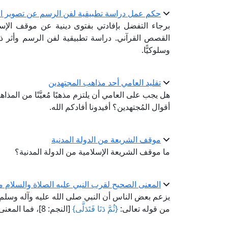
حكم عمل دراسة تطبيقية لفن الرسم عن تصوير ا
برجاء التفضل بإفادتي بفتوى دينية عن موقف الإسل
القصص القرآني. دراسة تطبيقية لفن الرسم وأثر ذل
وسلوكيًّا.
تقليد العامي أحد مذاهب المجتهدين
هل يجب على العامي أن يلتزم مذهبًا مُعيَّنًا من المذاهب
أقوال المُجتهدين؟ أفيدونا أفادكم الله.
موقف الشريعة من الدولة المدنية
ما موقف الشريعة الإسلامية من الدولة المدنية؟
المعنى الصحيح لقرب النبي عليه الصلاة والسلام م
يزعم بعض الناس أن النبي صلى الله عليه وآله وسلم ل
من قوله تعالى:
{ثُمَّ دَنَا فَتَدَلَّى}
[النجم: 8]، فما المعنى الصحيح لذلك؟ وكيف نرد عليهم؟