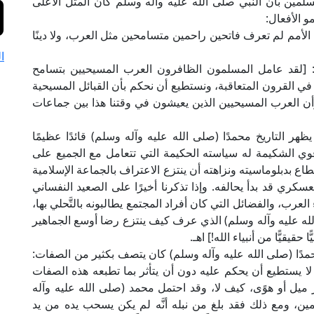
مين بأن النبي صلى الله عليه وآله وسلم كان المثل الأعلى
و الأفعال:
لأمم لم تعرف فاتحين راحمين متسامحين مثل العرب، ولا دينًا
ا
": [لقد عامل المسلمون الظافرون العرب المسيحيين بتسامح
في القرون المتعاقبة، ونستطيع أن نحكم بأن القبائل المسيحية
 وأن العرب المسيحيين الذين يعيشون في وقتنا هذا بين جماعات
ظهر التاريخ محمدًا (صلى الله عليه وآله وسلم) قائدًا عظيمًا
وي الشكيمة له سياسته الحكيمة التي تتعامل مع الجميع على
بدبلوماسيته ونزاهته أن ينتزع الاعتراف بالجماعة الإسلامية
ري قد بدأ يحالفه. وإذا تذكرنا أخيرًا على الصعيد النفساني
ب، والفضائل التي كان أفراد المجتمع يطالبونه بالتَّحلي بها،
لله عليه وآله وسلم) الذي عرف كيف ينتزع رضا أوسع الجماهير
حقيقيًّا من أنبياء الله!] اهـ.
مدًا (صلى الله عليه وآله وسلم) كان يتصف بكثير من الصفات:
لا يستطيع أن يحكم عليه دون أن يتأثر بما تطبعه هذه الصفات
ميل أو هوًى، كيف لا، وقد احتمل محمد (صلى الله عليه وآله
ن، ومع ذلك فقد بلغ من نبله أنَّه لم يكن يسحب يده من يد