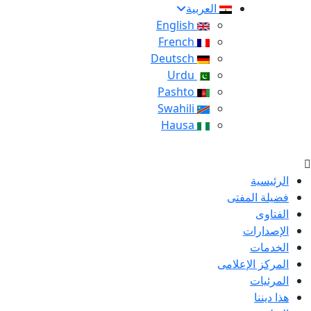
العربية
English
French
Deutsch
Urdu
Pashto
Swahili
Hausa
الرئيسية
فضيلة المفتى
الفتاوى
الإصدارات
الخدمات
المركز الإعلامى
المرئيات
هذا ديننا