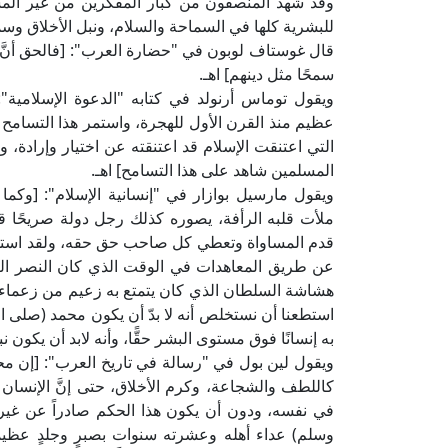
وقد شهد المنصفون من كبار المفكرين من غير المسل
للبشرية كلها في السماحة والسلام، ونبل الأخلاق وسم
قال غوستاف لوبون في "حضارة العرب": [فالحق أنَّ ا
سمحًا مثل دينهم] اهـ.
ويقول توماس أرنولد في كتابه "الدعوة الإسلامية
عظيم منذ القرن الأول للهجرة، واستمر هذا التسامح 
التي اعتنقت الإسلام قد اعتنقته عن اختيار وإرادة،
المسلمين شاهد على هذا التسامح] اهـ.
ويقول مارسيل بوازار في "إنسانية الإسلام": [وكما ي
ملأت قلبه الرأفة، يصوره كذلك رجل دولة صريحًا ق
قدم المساواة وتعطي كل صاحب حق حقه، ولقد استطاع 
عن طريق المعاهدات في الوقت الذي كان النصر العسك
هشاشة السلطان الذي كان يتمتع به زعيم من زعماء العر
استطعنا أن نستخلص أنه لا بدّ أن يكون محمد (صلى ا
به إنسانًا فوق مستوى البشر حقًّا، وأنه لابد أن يكون نبيًّا 
ويقول لين بول في "رسالة في تاريخ العرب": [إن مح
كاللطف والشجاعة، وكرم الأخلاق، حتى إنَّ الإنسان 
في نفسه، ودون أن يكون هذا الحكم صادراً عن غير 
وسلم) عداء أهله وعشرته سنوات بصبرٍ وجلدٍ عظيمي