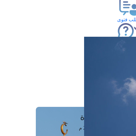
ب فتوى
تعلام عن فتوى
ز موعد
فتوى الهاتفية
َواقِيتُ الصَّـــلاة
اهرة · 06 أغسطس 2026 م