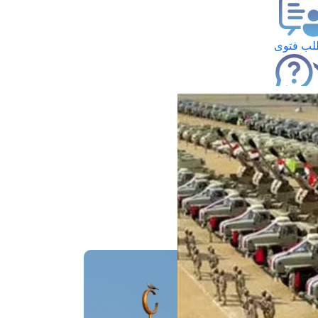
ب فتوى
تعلام عن فتوى
ز موعد
فتوى الهاتفية
َواقِيتُ الصَّـــلاة
اهرة · 07 أغسطس 2026 م