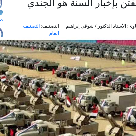
فتن بإخبار السنة هو الجندي
طل
وى:
الأستاذ الدكتور / شوقي إبراهيم
التصنيف:
التصنيف
العام
اس
حج
ال
م
الق