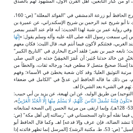
ابي، أو من كبار التابعين، أهل القرن الأول، المشهود لهم بالصدق
ولقد توبع عميرة المعافري في هذا الحديث؛ فلقد أخرج الحافظ أبو زرعة الدمشقي في "الفوائد المعللة" (ص: 160،
، نا أبو شريح عبد الرحمن بن شريح الإسكندراني، عن عميرة بن
في رواية عمر بن شبة لهذا الحديث: أنه قام عند المنبر بمصر
ناس إني سمعت رسول الله صلى الله عليه وآله وسلم يقول: «
إِنَّهَا
جند الغربي، فجئتكم لأكون فيما أنتم فيه، قال الليث: فكان معهم
ث؛ تابعه جبير بن نفير؛ فلقد أخرج البخاري في "التاريخ الكبير"
يْرٍ عن خالد حدثنا جُبَير: أن عُمَرَ الحَمِقِيَّ حدثه عن النبي صلى
ر. وهذا إسنادٌ صحيحٌ متصل لا مطعن فيه؛ ورجاله ثقات، والخطأ من
مرتبة التوثيق العليا؛ وقد كان شعبة يخطئ في الأسماء؛ وفهم
 من ذلك ما قاله الحافظ ابن عديٍّ في "الكامل في ضعفاء
اد في "الفتن" (1/ 54، ط. مكتبة التوحيد) من طريق الوليد، عن ابن لهيعة، عن يزيد بن أبي حبيب:
«
تَكُونُ فِتْنَةٌ تَشْمَلُ النَّاسَ كُلَّهُمْ، لَا يَسْلَمُ مِنْهَا إِلَّا الْجُنْدُ الْغَرْبِيُّ
»،
وهو صحيح مرسل؛ أرسله ثقة من القرون المفضلة (53- 128هـ)، وإنما ارتقى من مرتبة الحسن إلى الصحة لمتابعاته
ل فيما نقله أبو داود السجستاني في "رسالته إلى أهل مكة" (ص:
ا تنشد الضالة، فإن عرف وإلا فدعه] اهـ. وكما قال الحافظ أبو
زرعة العراقي في "تحفة التحصيل في ذكر رواة المراسيل" (ص: 53، ط. مكتبة الرشد): [المرسل إنما تظهر فائدته إذا