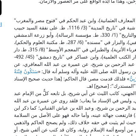
ن، وهذا ما أيَّده الواقع على مر العصور والأزمان.
"التاريخ الكبير" (6/ 314، ط. دائرة المعارف العثمانية)، وابن عبد الحكم في "فتوح مصر والمغرب"
ا
(ص: 342-343، ط. مكتبة الثقافة الدينية)، وعمر بن شبة في "تاريخ المدينة" (3/ 1116، ط. على نفقة السيد حبيب
محمود)، ويعقوب بن سفيان الفسوي في "المعرفة والتاريخ" (1/ 330، ط. مؤسسة الرسالة)، وأبو زرعة الدمشقي
في "الفوائد المعللة" (ص: 160، ط. مكتبة الإمام الذهبي)، والبزار في "مسنده" (6/ 287، ط. مكتبة العلوم والحكم)،
وابن قانع في "معجم الصحابة" (2/ 202، ط. مكتبة الغرباء الأثرية)، والطبراني في "المعجم الأوسط" (8/ 315، ط. دار
الحرمين)، والحاكم في "المستدرك" (4/ 495، ط. دار الكتب العلمية)، وابن عساكر في "تاريخ دمشق" (45/ 492-
يح عبد الرحمن بن شريح، عن عميرة بن عبد الله المعافري، عن
 عن رسول الله صلى الله عليه وآله وسلم أنه قال: «
سَتَكُونُ فِتْنَةٌ
بِيُّ
» فلذلك قدمت مصر. قال الحاكم: [هذا حديث صحيح الإسناد
"المستدرك": [صحيح] اهـ.
الجهني، كاتب الليث عن أبي شريح، بل تابعه كلٌّ من الإمام عبد
 وليس في الإسناد ما يعاب؛ فلقد روى عن عميرة بن عبد الله
د الرحمن بن شريح، وعبد الله بن عياش القتباني؛ كما ذكر ابن
 ط. دار الكتب العلمية) فارتفعت جهالة عينه، وأما حاله فهو على الأصل من السلامة
ة؛ حيث لم يثبت في حقه خلاف ذلك، ولم يصحح الحاكم والذهبي
م من أوسع أئمة الإسلام رواية، وكان قد كتب عن ألفي شيخ، أو