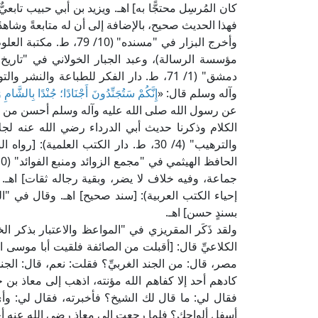
كان المُرسِل محتجًّا به] اهـ. ويزيد بن أبي حبيب تابعي
فهذا الحديث صحيح، بالإضافة إلى أن له متابعةً وشاهدًا على
دمشق" (1/ 71، ط. دار الفكر للطباعة وال
وآله وسلم قال: «
إِنَّكُمْ سَتُجَنِّدُونَ أَجْنَادًا؛ جُنْدًا بِالشَّامِ
عن رسول الله صلى الله عليه وآله وسلم أحسن من حدي
الكلام وذكرنا حديث أبي الدرداء رضي الله عنه لج
والترهيب" (4/ 30، ط. دار الكتب العلمية
بسندٍ حسن] اهـ.
الكلاعيِّ قال: [أقبلت من الصائفة فلقيت أبا موسى 
مصر، قال: من الجند الغربيِّ؟ فقلت: نعم، قال: الجن
كادهم أحد إلا كفاهم الله مؤنته، اذهب إلى معاذ بن
فقال لي: ما قال لك الشيخ؟ فأخبرته، فقال لي: وأ
أسفل ألواحك؟ فلما رجعت إلى معاذ رضي الله عنه أخب