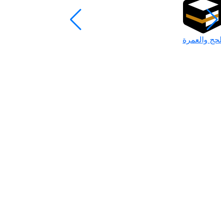
لحج والعمرة
رمضان