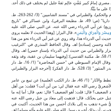
ٌّ مصري إمامٌ كبير مُفْتٍ عالِم ثقةٌ جليل لم يختلف في ذلك أحد.
 ما بيَّنَّا.
وأخرج البزار في "مسنده" (10/ 79، ط. مكتبة العلوم والحكم)، والطبراني في "مسند الشاميين" (3/ 262-263، ط.
مؤسسة الرسالة)، وعبد الجبار الخولاني في "تاريخ داريا" (ص: 49، ط. مطبعة البرقي)، وابن عساكر في "تاريخ
نشر والتوزيع) عن أبي الدرداء رضي الله عنه، عن النبي صلى الله عليه
 وَمِصْرَ وَالْعِرَاقِ وَالْيَمَنِ
». قال البزار: [وهذا الحديث لا نعلمه يروى
ث أبي الدرداء هذا، وقد روي عن غير أبي الدرداء نحو من هذا
لالته وحسن إسناده] اهـ. وقال الحافظ المنذري في "الترغيب
): [رواه البزار والطبراني من حديث أبي الدرداء بإسنادٍ حسن] اهـ. وقال
الحافظ الهيثمي في "مجمع الزوائد ومنبع الفوائد" (10/ 58، ط. مكتبة القدسي): [وفيهما سليمان بن عقبة، وقد وثقه
جماعة، وفيه خلاف لا يضر، وبقية رجاله ثقات] اهـ. وقال الإمام السيوطي في "حسن المحاضرة" (1/ 16، ط. دار
إحياء الكتب العربية): [سند صحيح] اهـ. وقال في "الدر المنثور" (3/ 528، ط. دار الفكر): [أخرجه البزار والطبراني
ولقد ذَكَر المقريزي في "المواعظ والاعتبار بذكر الخطط والآثار" (1/ 46، ط. دار الكتب العلمية) عن تبيع بن عامر
الأشعريَّ رضي الله عنه فقال لي: من أين أنت؟ فقلت: من أهل
د الضعيف؟ قال: قلت: أهو الضعيف؟ قال: نعم، قال: أما إنه ما
 جبل حتى يحدَّثك، قال: فذهبت إلى معاذ بن جبل رضي الله عنه
يُّ شيء تذهب به إلى بلادك أحسن من هذا الحديث، أكتبت في
رني أن بذلك أخبره رسول الله صلى الله عليه وآله وسلم] اهـ.