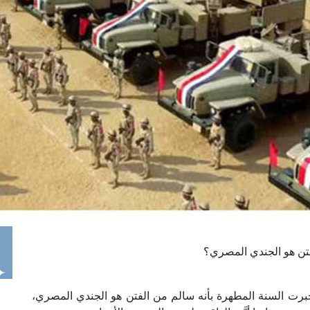
ا
 :41
ا
 :17
ا
 : 1
ا
8
ا
: 44
ا
 :9
لفتن هو الجندي المصري؟
خبرت السنة المطهرة بأنه سالم من الفتن هو الجندي المصري،