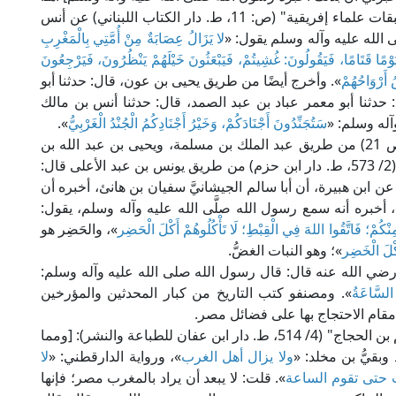
ومن ذلك أيضًا: ما أخرجه أبو العرب التميمي في "طبقات علماء إفريقية" (ص: 11، ط. دار الكتاب اللبناني) عن أنس
لله عليه وآله وسلم يقول: «
لا يَزَالُ عِصَابَةٌ مِنْ أُمَّتِي بِالْمَغْرِبِ
َوْمًا قَتَامًا، فَيَقُولُونَ: غُشِيتُمْ، فَيَبْعَثُونَ خَيْلَهُمْ يَنْظُرُونَ، فَيَرْجِعُونَ
 أَرْوَاحُهُمْ
». وأخرج أيضًا من طريق يحيى بن عون، قال: حدثنا أبو
حدثنا أبو معمر عباد بن عبد الصمد، قال: حدثنا أنس بن مالك
آله وسلم: «
سَتُجَنِّدُونَ أَجْنَادَكُمْ، وَخَيْرُ أَجْنَادِكُمُ الْجُنْدُ الْغَرْبِيُّ
».
وأخرج ابن عبد الحكم في "فتوح مصر والمغرب" (ص 21) من طريق عبد الملك بن مسلمة، ويحيى بن عبد الله بن
بكير، عن ابن لهيعة. والدولابي في "الكنى والأسماء" (2/ 573، ط. دار ابن حزم) من طريق يونس بن عبد الأعلى قال:
 عن ابن هبيرة، أن أبا سالم الجيشانيَّ سفيان بن هانئ، أخبره أن
أخبره أنه سمع رسول الله صلَّى الله عليه وآله وسلم، يقول:
 مِنْكُمْ؛ فَاتَّقُوا اللهَ فِي الْقِبْطِ؛ لَا تَأْكُلُوهُمْ أَكْلَ الْحَضِر
»، والحَضِر هو
كْلَ الْخَضِر
»؛ وهو النبات الغضُّ.
ي الله عنه قال: قال رسول الله صلى الله عليه وآله وسلم:
السَّاعَةُ
». ومصنفو كتب التاريخ من كبار المحدثين والمؤرخين
مقام الاحتجاج بها على فضائل مصر.
قال الحافظ السيوطي في "الديباج على صحيح مسلم بن الحجاج" (4/ 514، ط. دار ابن عفان للطباعة والنشر): [ومما
وبقيُّ بن مخلد: «
ولا يزال أهل الغرب
»، ورواية الدارقطني: «
لا
 حتى تقوم الساعة
». قلت: لا يبعد أن يراد بالمغرب مصر؛ فإنها