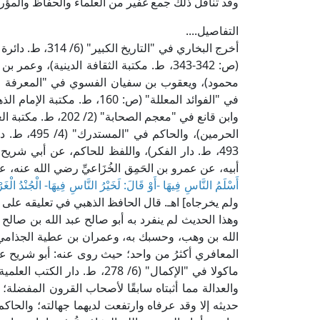
وقد تناقل ذلك جمع غفير من العلماء والحفاظ والمؤرخي
التفاصيل....
أخرج البخاري في 
493، ط. دار الفكر)، واللفظ للحاكم، عن أبي شر
أبيه، عن عمرو بن الحَمِق الخُزَاعيِّ رضي الله عنه،
أَسْلَمُ النَّاسِ فِيهَا -أَوْ قَالَ: لَخَيْرُ النَّاسِ فِيهَا- الْجُنْدُ الْغَرْ
ولم يخرجاه] اهـ. قال الحافظ الذهبي في تعليقه على 
وهذا الحديث لم ينفرد به أبو صالح عبد الله بن صالح 
الله بن وهب، وحسبك به، وعمران بن عطية الجذامي.
المعافري أكثرُ من واحد؛ حيث روى عنه: أبو شريح عب
ماكولا في "الإكمال" (6/ 278،
والعدالة مما أثبتاه سابقًا لأصحاب القرون المفضل
حديثه إلا وقد عرفاه وارتفعت لديهما جهالته؛ والحاك