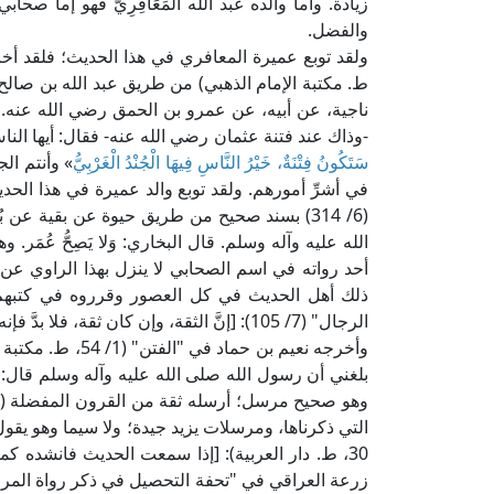
زيادة. وأما والده عبد الله المَعَافِرِيُّ فهو إما صح
والفضل.
ط. مكتبة الإمام الذهبي) من طريق عبد الله بن صالح
ناجية، عن أبيه، عن عمرو بن الحمق رضي الله عنه. و
-وذاك عند فتنة عثمان رضي الله عنه- فقال: أيها ال
سَتَكُونُ فِتْنَةٌ، خَيْرُ النَّاسِ فِيهَا الْجُنْدُ الْغَرْبِيُّ
» وأنتم ال
في أشرِّ أمورهم. ولقد توبع والد عميرة في هذا الحدي
(6/ 314) بسند صحيح من طريق حيوة عن بقية عن بُحَ
الله عليه وآله وسلم. قال البخاري: وَلا يَصِحُّ عُمَ
أحد رواته في اسم الصحابي لا ينزل بهذا الراوي عن 
ذلك أهل الحديث في كل العصور وقرروه في كتبهم،
الرجال" (7/ 105): [إنَّ الثقة، وإن كان ثقة، فلا بدَّ فإنه يَهِم في الشيء بعد الشيء] اهـ.
وأخرجه نعيم بن حم
بلغني أن رسول الله صلى الله عليه وآله وسلم قال: 
التي ذكرناها، ومرسلات يزيد جيدة؛ ولا سيما وهو يقو
30، ط. دار العربية): [إذا سمعت الحديث فانشده كم