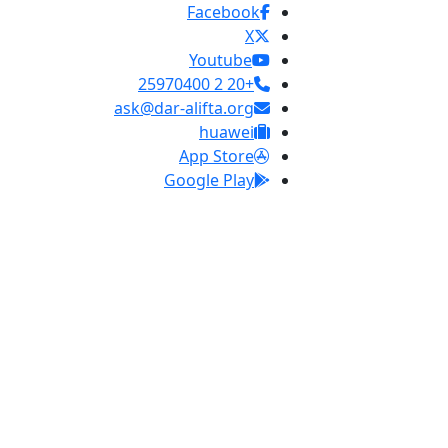
Facebook
X
Youtube
+20 2 25970400
ask@dar-alifta.org
huawei
App Store
Google Play