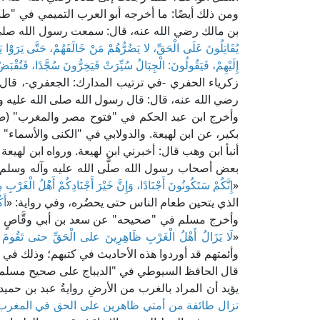
بن مالك رضي الله عنه، قال: سمعت رسول الله صلى ا
يُقَاتِلُونَ عَلَى الْحَقِّ، لا يَضُرُّهُمْ مَنْ خَالَفَهُمْ، حَتَّى يَرَوْا ي
إِلَيْهِمْ، فَيَقُولُونَ: الْجِبَالُ سُيِّرَتْ فَيَخِرُّونَ سُجَّدًا، فَتُقْبَضُ
زكرياء الحفري -في ترتيب المدارك: الجعفري-، قال: 
رضي الله عنه، قال: قال رسول الله صلى الله عليه و
أنبأ ابن وهب قال: أخبرني ابن لهيعة. ورواه ابن لهيعة
بعض أصحاب رسول الله صلَّى الله عليه وآله وسلم، 
«
إِنَّكُمْ سَتَكُونُونَ أَجْنَادًا، وَإِنَّ خَيْرَ أَجْنَادِكُمْ أَهْلُ الْغَرْبِ
الذي يتحين طعام الناس حتى يحضُره، وفي رواية: «
أَ
وأخرج مسلم في "صحيحه" عن سعد بن أبي وقَّاصٍ رض
«
لَا يَزَالُ أَهْلُ الْغَرْبِ ظَاهِرِينَ على الْحَقِّ حتى تَقُومَ 
وأئمتهم قد أوردوا هذه الأحاديث في كتبهم؛ وذلك في 
يؤيد أن المراد بالغرب من الأرضِ روايةُ عبد بن حميد 
تزال طائفة من أمتي ظاهرين على الحق في المغرب