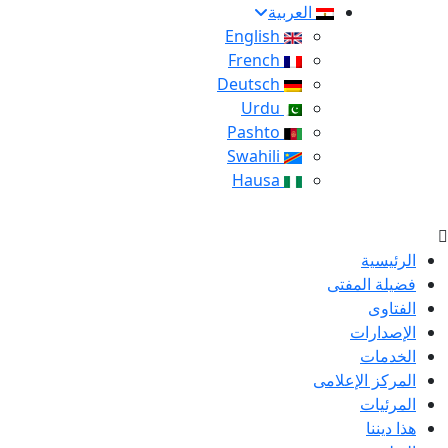
العربية
English
French
Deutsch
Urdu
Pashto
Swahili
Hausa
الرئيسية
فضيلة المفتى
الفتاوى
الإصدارات
الخدمات
المركز الإعلامى
المرئيات
هذا ديننا