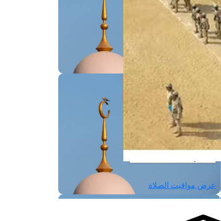
لفجر
4
لشروق
6
لظهر
1
لعصر
4:3
لمغرب
7 
لعشاء
9
عرض مواقيت الصلاة