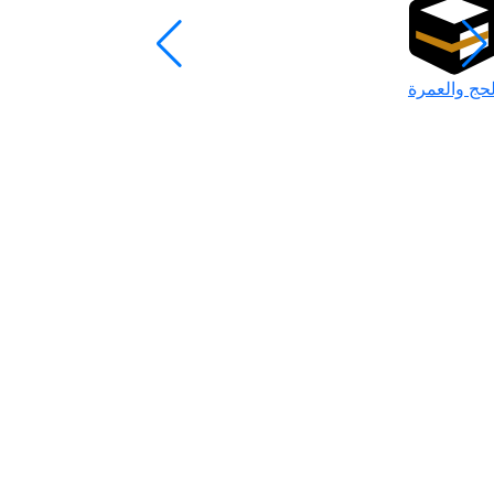
لحج والعمرة
رمضان