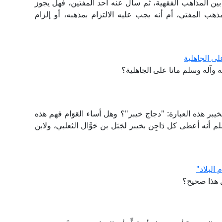
 بين المذاهب الفقهية، ثم سأل عنه أحد المفتين، فهل يجوز
هب المفتي، أم أنه يجب عليه الالتزام بمذهبه، أو إلزام
لى الجاهلية
 وآله وسلم ماتا على الجاهلية؟
بر هذه العبارة: "دجاج خيبر"؟ وهل أساء العَوَام فهم هذه
نه أعطى كل دَاجِن بخيبر لجَبَل بن جَوَّال الثعلبي، ولابن
البلاد"
ل هذا صحيح؟