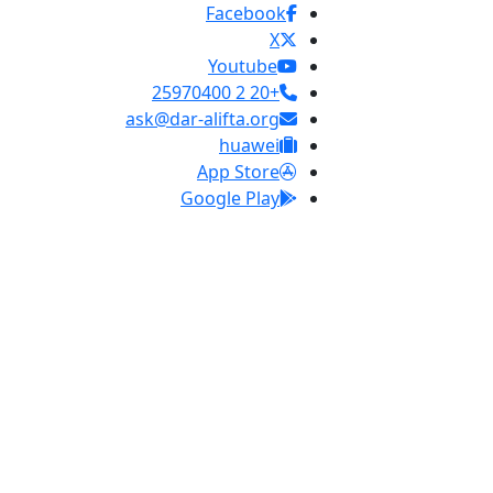
Facebook
X
Youtube
+20 2 25970400
ask@dar-alifta.org
huawei
App Store
Google Play