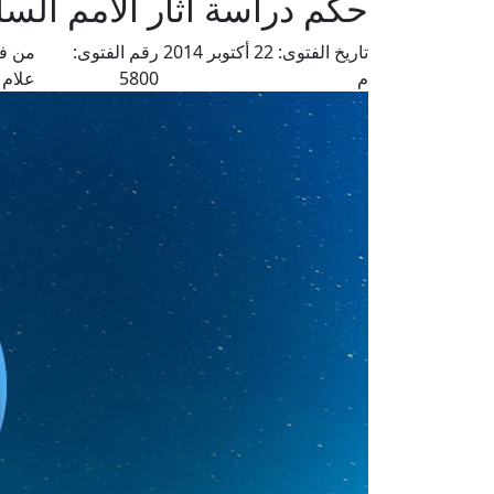
حكم دراسة آثار الأمم السا
تاريخ الفتوى:
22 أكتوبر 2014
رقم الفتوى:
من فت
م
5800
علام