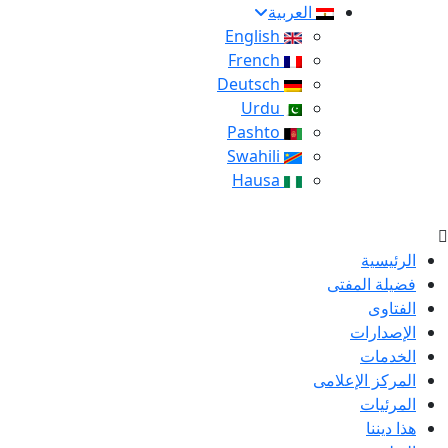
العربية
English
French
Deutsch
Urdu
Pashto
Swahili
Hausa
الرئيسية
فضيلة المفتى
الفتاوى
الإصدارات
الخدمات
المركز الإعلامى
المرئيات
هذا ديننا