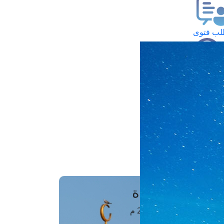
ب فتوى
تعلام عن فتوى
ز موعد
فتوى الهاتفية
َواقِيتُ الصَّـــلاة
اهرة · 08 أغسطس 2026 م