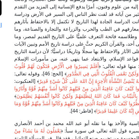
يه من علوم وفنون، أمرًا يدفع الإنسانية إلى المزيد من التقدم
ثير من آياته قد لفت نظر الناس إلى السير في الأرض ودراسة
كانت الدراسة الجادة لهذا التاريخ لا تكتمل إلا بالاحتفاظ بآثارهم
ا
ومعارفهم في الطب والحرب والزراعة والتجارة والصناعة، وما
لاسمه فاتحة التعرف علميًّا على التاريخ القديم لمصر، وما
 أحد، والقرآن الكريم حثَّ على دراسة تاريخ الأمم وتبين الآيات
آثار والاحتفاظ بها سجلًّا وتاريخًا دراسيًّا؛ لأن دراسة التاريخ
 قواعد الإسلام، والابتعاد عما ينهى عنه، من مأمورات الإسلام
منها قوله تعالى: ﴿
أَفَلَمْ يَسِيرُوا فِي الْأَرْضِ فَتَكُونَ لَهُمْ قُلُوبٌ
َارُ وَلَكِنْ تَعْمَى الْقُلُوبُ الَّتِي فِي الصُّدُورِ
﴾ [الحج: 46]، وقوله تعالى:
 يُنْشِئُ النَّشْأَةَ الْآخِرَةَ إِنَّ اللهَ عَلَى كُلِّ شَيْءٍ قَدِيرٌ
﴾ [العنكبوت:
كَيْفَ كَانَ عَاقِبَةُ الَّذِينَ مِنْ قَبْلِهِمْ كَانُوا أَشَدَّ مِنْهُمْ قُوَّةً وَأَثَارُوا
ِالْبَيِّنَاتِ فَمَا كَانَ اللهُ لِيَظْلِمَهُمْ وَلَكِنْ كَانُوا أَنْفُسَهُمْ يَظْلِمُونَ
﴾
ُرُوا كَيْفَ كَانَ عَاقِبَةُ الَّذِينَ مِنْ قَبْلِهِمْ وَكَانُوا أَشَدَّ مِنْهُمْ قُوَّةً وَمَا
ِنَّهُ كَانَ عَلِيمًا قَدِيرًا
﴾ [فاطر: 44].
ة والأخذ بها ما نقله أبو عبد الله محمد بن أحمد الأنصاري
سيره قول الله تعالى في سورة سبأ: ﴿
يَعْمَلُونَ لَهُ مَا يَشَاءُ مِنْ
 البنات المجسمة من تحريم صنع التماثيل، فقد قال في المسألة الثامنة