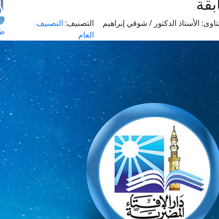
بقة
اوى:
الأستاذ الدكتور / شوقي إبراهيم
التصنيف:
التصنيف
طل
العام
اس
حج
ال
م
الق