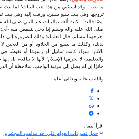
ما نصه: [وقد استثني من هذا لعب البنات؛ لما ثبت ع
تزوجها وهى بنت سبع سنين، وزفت إليه وهى بنت تسع
أيضًا قالت: "كنت ألعب بالبنات عند النبي صلى الله
صلى الله عليه وآله وسلم إذا دخل ينقمعن منه -أي: يت
أخرجهما مسلم. قال العلماء: وذلك للضرورة إلى ذلك و
لذلك، وكذلك ما يصنع من الحلاوة أو من العجين لا 
بالآثار؛ سواء كانت تماثيل أو رسومًا أو نقوشًا
والتعليمية لا يحرمها الإسلام؛ لأنها لا تنافيه، بل إنها 
جائزًا إن لم يصل إلى مرتبة الواجب، بملاحظة أن الدر
والله سبحانه وتعالى أعلم.
اقرأ أيضا :
حمل تصرفات العوام على أحد مذاهب المجتهدين