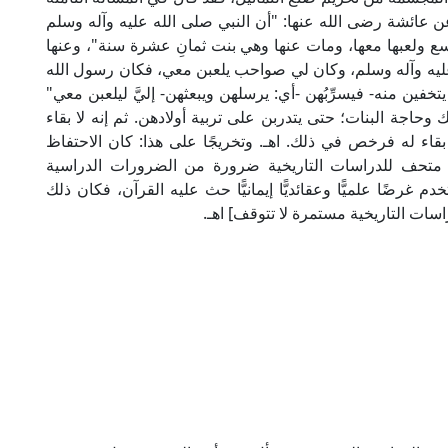
ن عائشة رضى الله عنها: "أن النبي صلى الله عليه وآله وسلم
 ولعبها معها، ومات عنها وهي بنت ثمانِ عشرة سنة"، وعنها
 عليه وآله وسلم، وكان لي صواحب يلعبن معي، فكان رسول الله
خفين منه- فيسرِّبُهن -أي: يرسلهن ويبعثهن- إليَّ ليلعبن معي"
حاجة البنات؛ حتى يتدربن على تربية أولادهن. ثم إنه لا بقاء
بقاء له فرخص في ذلك. اهـ. وتخريجًا على هذا: كان الاحتفاظ
 في متحف للدراسات التاريخية ضرورة من الضرورات الدراسية
تخدم غرضًا علميًّا وعقائديًّا إيمانيًّا حث عليه القرآن، فكان ذلك
اسات التاريخية مستمرة لا تتوقف] اهـ.