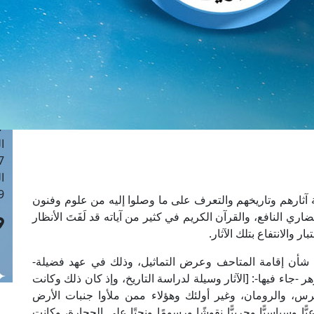
ا
 :42
ا
 :18
ا
 : 1
ا
7
ا
: 43
ا
 :8
ة آثارهم وتاريخهم والتعرف على ما وصلوا إليه من علوم وفنون
ضاري النافع، والقرآن الكريم في كثير من آياته قد لَفَتَ الأنظار
 والانتفاع بتلك الآثار.
 شأن إقامة المتاحف وعرض التماثيل، وذلك في عهد فضيلة-
ر -جاء فيها-: [الآثار وسيلة لدراسة التاريخ، وإذ كان ذلك وكانت
فرس، والرومان، وغير أولئك وهؤلاء ممن ملأوا جنبات الأرض
ًا وسياسيًّا وحربيًّا نقوشًا ورسومًا ونحتًا على الحجارة، وكانت