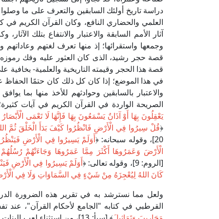
دراسة تاريخ أولئك السابقين والتعرف على ما وصلوا إل
العلمي والحضاري النافع، وكان القرآن الكريم في ك
آثار الأمم السابقة والاعتبار والانتفاع بتلك الآثار، و
وجمعها واستقرائها؛ إذ منها تعرف لغتهم وعاداتهم 
قصة حجر رشيد، الذى كان العثور عليه وفك رموزه وط
قصة هذا الحجر وقيمته التاريخية والعلمية- بخافية على
في هذا الموضع؛ إذا كان كل ذلك كان حتمًا الحفاظ على ال
والاعتبار بالسابقين وحوادثهم للأخذ منها بما يوافق
الصريحة الواردة في القرآن الكريم في آيات كثيرة؛ 
يَعْقِلُونَ بِهَا أَوْ آذَانٌ يَسْمَعُونَ بِهَا فَإِنَّهَا لَا تَعْمَى الْأَبْص
﴿
قُلْ سِيرُوا فِي الْأَرْضِ فَانْظُرُوا كَيْفَ بَدَأَ الْخَلْقَ ثُمَّ اللهُ
20]، وقوله سبحانه: ﴿
أَوَلَمْ يَسِيرُوا فِي الْأَرْضِ فَيَنْظُرُوا 
الْأَرْضَ وَعَمَرُوهَا أَكْثَرَ مِمَّا عَمَرُوهَا وَجَاءَتْهُمْ رُسُلُهُمْ ب
[الروم: 9]، وقوله تعالى: ﴿
أَوَلَمْ يَسِيرُوا فِي الْأَرْضِ فَيَنْظ
كَانَ اللهُ لِيُعْجِزَهُ مِنْ شَيْءٍ فِي السَّمَاوَاتِ وَلَا فِي الْأَرْضِ إ
ولعل مما نسترشد به في تقرير هذه الضرورة الدراسي
القرطبي في كتابه "الجامع لأحكام القرآن"، عند تف
مَحَارِيبَ وَتَمَاثِيلَ
﴾ [سبأ: 13]، من استثناء لعب