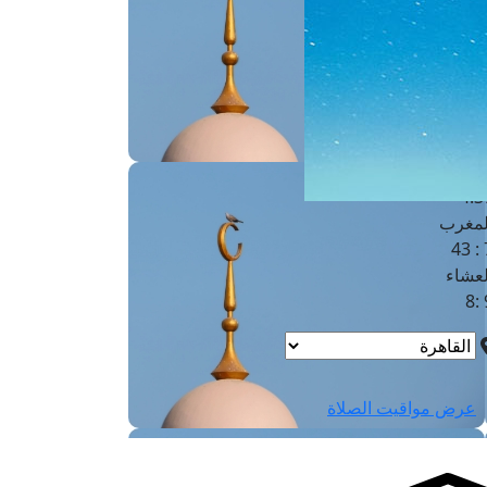
لفجر
4
لشروق
6
لظهر
1
لعصر
4:3
لمغرب
7 
لعشاء
9
عرض مواقيت الصلاة