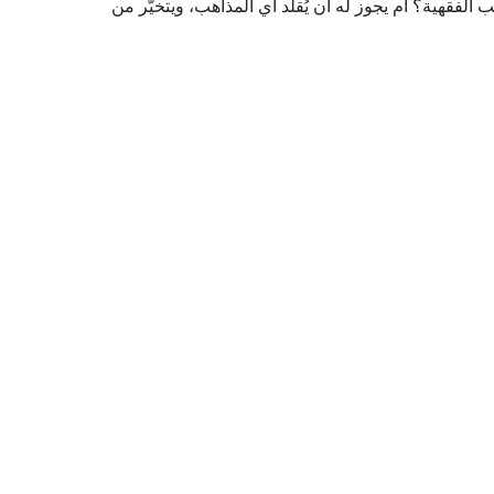
 الفقهية؟ أم يجوز له أن يُقلِّد أي المذاهب، ويتخيَّر من