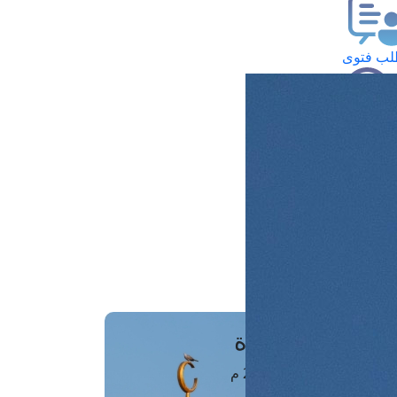
ب فتوى
تعلام عن فتوى
ز موعد
فتوى الهاتفية
َواقِيتُ الصَّـــلاة
اهرة · 08 أغسطس 2026 م