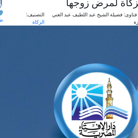
لزكاة لمرض زوجها
فتاوى:
فضيلة الشيخ عبد اللطيف عبد الغني
التصنيف:
طل
ة
الزكاة
اس
حج
ال
م
الق