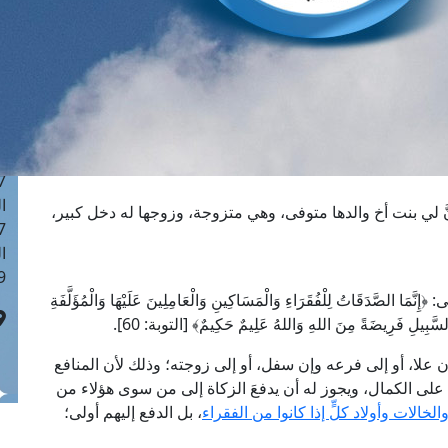
ا
 :42
ا
 :18
ا
 : 1
ا
7
ا
َ لي بنت أخ والدها متوفى، وهي متزوجة، وزوجها له دخل كبير،
: 43
ا
 :8
َقَاتُ لِلْفُقَرَاءِ وَالْمَسَاكِينِ وَالْعَامِلِينَ عَلَيْهَا وَالْمُؤَلَّفَةِ
سَّبِيلِ فَرِيضَةً مِنَ اللهِ وَاللهُ عَلِيمٌ حَكِيمٌ﴾ [التوبة: 60].
 وإن علا، أو إلى فرعه وإن سفل، أو إلى زوجته؛ وذلك لأن المنافع
ك على الكمال، ويجوز له أن يدفعَ الزكاة إلى من سوى هؤلاء من
خالات وأولاد كلٍّ إذا كانوا من الفقراء
، بل الدفع إليهم أولى؛