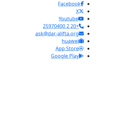
Facebook
X
Youtube
+20 2 25970400
ask@dar-alifta.org
huawei
App Store
Google Play