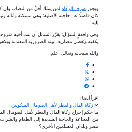
ويجوز
صرف الزكاة
لمن يملك أقلَّ من النصاب وإن كان
كان فاضلًا عن حاجته الأصلية؛ وهي مسكنه وأثاثه وث
إليه.
وفي واقعة السؤال: يقرِّر السائل أن بنت أخيه متزوجة
يكفيه ويُغَطِّي مصاريف بيته الضرورية المعتدلة ويكف
والله سبحانه وتعالى أعلم.
اقرأ أيضا :
زكاة المال والفطر لأهل الصومال المنكوبين
ما حكم إخراج زكاة المال والفطر لأهل الصومال ال
من المجاعة والحاجة الشديدة إلى الطعام والشراب و
مصر وبلدان المسلمين الأخرى؟