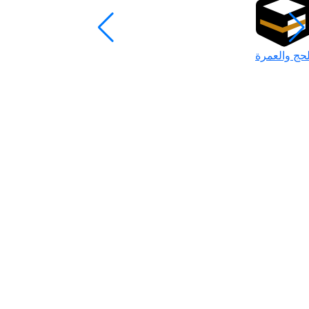
لحج والعمرة
رمضان