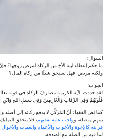
السؤال:
ما حكم إعطاء ابنة الأخ من الزكاة لمرض زوجها؟ فإنّ
ولكنه مريض. فهل تستحق شيئًا من زكاة المال؟
الجواب:
لقد حددت الآية الكريمة مصارفَ الزكاة في قوله تعالى: ﴿إِنَّمَا الصَّد
قُلُوبُهُمْ وَفِي الرِّقَابِ وَالْغَارِمِينَ وَفِي سَبِيلِ اللهِ وَابْنِ ال
كما نص الفقهاء أنَّ المُزكِّيَ لا يدفع زكاته إلى أصله
بينهم متصلة، و
واجب عليه نفقتهم
، فلا يتحقق التملي
قرابته كالإخوة والأخوات والأعمام والعمات والأخوال وال
لما فيه من الصلة مع الصدقة.