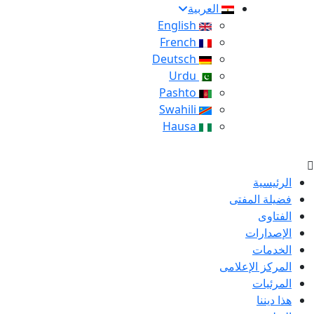
العربية
English
French
Deutsch
Urdu
Pashto
Swahili
Hausa
الرئيسية
فضيلة المفتى
الفتاوى
الإصدارات
الخدمات
المركز الإعلامى
المرئيات
هذا ديننا