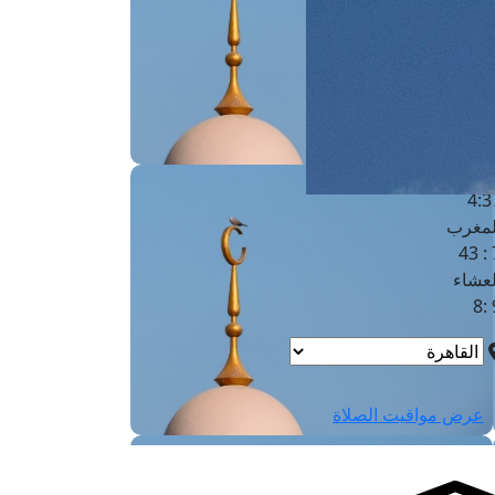
لفجر
4
لشروق
6
لظهر
1
لعصر
4:3
لمغرب
7 
لعشاء
9
عرض مواقيت الصلاة