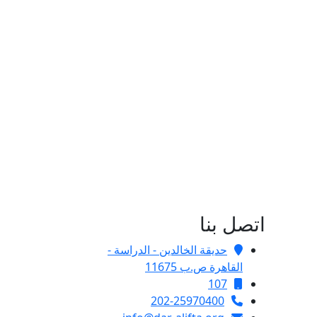
اتصل بنا
حديقة الخالدين - الدراسة -
القاهرة ص.ب 11675
107
202-25970400