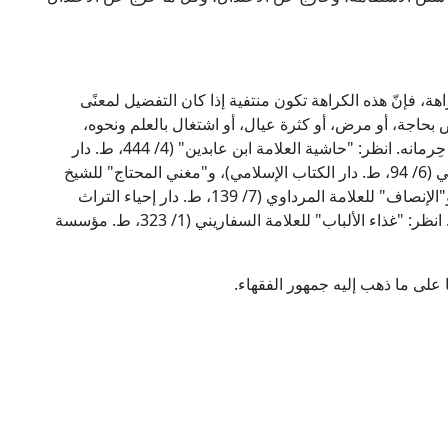
اهة، فإنّ هذه الكراهة تكون منتفية إذا كان التفضيل لمعنًى
 بحاجة، أو مرض، أو كثرة عيال، أو اشتغال بالعلم ونحوه،
وكذلك إذا كان حرمان الولد لعقوق أو لفسق لم يُكرَه حِرمانه. انظر: "حاشية العلامة ابن عابدين" (4/ 444، ط. دار
الكتب العلمية)، و"المنتقى شرح الموطأ" للإمام الباجي (6/ 94، ط. دار الكتاب الإسلامي)، و"مغني المحتاج" للشيخ
الخطيب الشربيني (3/ 567، ط. دار الكتب العلمية)، و"الإنصاف" للعلامة المرداوي (7/ 139، ط. دار إحياء التراث
العربي)؛ وذلك لما تقرر من أن الكراهة تزول بالحاجة. انظر: "غذاء الألباب" للعلامة السفاريني (1/ 323، ط. مؤسسة
 على ما ذهب إليه جمهور الفقهاء.