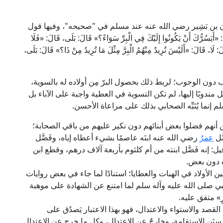
مان بن بَشِير رضي الله عنه عند مسلم في "صحيحه"، وفيها قول
َنْ يَكُونُوا إِلَيْكَ فِي الْبِرِّ سَوَاءً؟» قَالَ: بَلَى، قَالَ: «فَلَا
 قَالَ: «أَلَيْسَ تُرِيدُ مِنْهُمُ الْبِرَّ مِثْلَ مَا تُرِيدُ مِنْ ذَا؟» قَالَ: بَلَى،
حباب دون الوجوب؛ لربط ذلك بحصول البرّ مِن أولاده له بالسوية،
بل مندوبًا إليها، لم تكن التسوية في العطية واجبة على الآباء بل
لم إنما يُنَبِّه الصحابي بذلك على مراعاة الأحسن.
نهم فضلوا بعض أبنائهم دون نكير عليهم من باقي الصحابة؛
َل
عمرُ
رضي الله عنه ابنَه عاصمًا بشيء أعطاه إياه، وفَضَّل
يل: إنه فَضَّل ابنته من أم كلثوم بأربعة آلاف درهم، وقطع ابن
ه دون بعض.
 الأولاد في الهبات والعطايا؛ استنادًا لما جاء في بعض روايات
بي صلى الله عليه وآله سلم لما امتنع عن الشهادة على موهبة
ْرٍ» متفق عليه.
القصد والاستواء والاعتدال، فهو بهذا الاعتبار يَصدُق على
 سنَن الاستقامة، وخارجٌ عن الاعتدال، وكل ما خرج عن الاعتدال