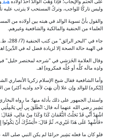
على الحتم والإيجاب؛ فإذا وَهَبَ الوالدُ أحدَ أولاده
هبة
و
وليس تاركًا للواجب، وتركُ المستحب لا يترتب عليه تأث
والقول بأنَّ تسويةَ الوالد في هبته بين أولاده من ا
العلماء من الحنفية والمالكية والشافعية وغيرهم.
جاء في "
في الهبة حالة الصحة إلا لزيادة فضل له في الدِّين] اهـ
ولدِه مالَه كلَّه أو جُلَّه فمكروه] اهـ.
[(يُكره) للوالد وإن علا (أن يهَبَ لأحد ولديه أكثر) من الآ
واستدل الجمهور على ذلك بأدلة منها: ما رواه البخا
بَشِير رضي الله عنهما أنه قال: انْطَلَقَ بِي أَبِي يَحْمِلُنِي إِلَى
اشْهَدْ أَنِّي قَدْ نَحَلْتُ النُّعْمَانَ كَذَا وَكَذَا مِنْ مَالِي، فَقَالَ: 
«فَأَشْهِدْ عَلَى هَذَا غَيْرِي»، ثُمَّ قَالَ: «أَيَسُرُّكَ أَنْ يَكُونُوا 
فلو كان ما فعله بَشِير حرامًا لم يكن النبي صلى الله 