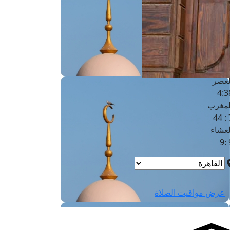
لفجر
4
لشروق
6
لظهر
1
لعصر
4:3
لمغرب
7 
لعشاء
9
عرض مواقيت الصلاة