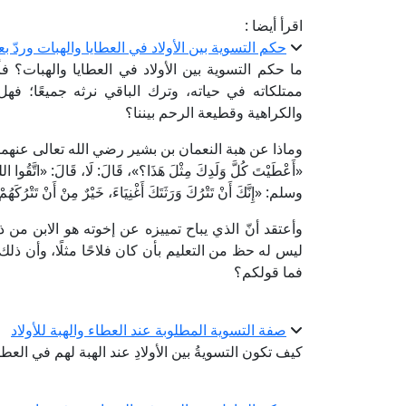
اقرأ أيضا :
حكم التسوية بين الأولاد في العطايا والهبات وردّ
ما حكم التسوية بين الأولاد في العطايا والهبات؟ ف
ممتلكاته في حياته، وترك الباقي نرثه جميعًا؛ فه
والكراهية وقطيعة الرحم بيننا؟
وماذا عن هبة النعمان بن بشير رضي الله تعالى عنهما لأح
«أَعْطَيْتَ كُلَّ وَلَدِكَ مِثْلَ هَذَا؟»، قَالَ: لَا، قَالَ: «اتَّقُ
وسلم: «إِنَّكَ أَنْ تَتْرُكَ وَرَثَتَكَ أَغْنِيَاءَ، خَيْرٌ مِنْ أَنْ تَتْر
وأعتقد أنّ الذي يباح تمييزه عن إخوته هو الابن من 
ليس له حظ من التعليم بأن كان فلاحًا مثلًا، وأن ذ
فما قولكم؟
صفة التسوية المطلوبة عند العطاء والهبة للأولاد
كيف تكون التسويةُ بين الأولادِ عند الهبة لهم في العط