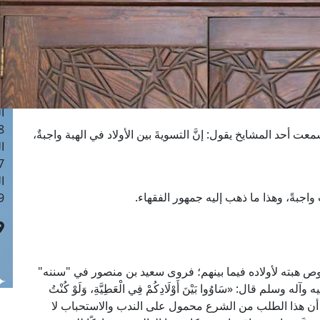
ا
 :41
ا
 :17
ا
 : 1
ا
8
ت أحد المشايخ يقول: إنَّ التسويةَ بين الأولاد في الهبة واجبةٌ،
ا
: 44
ا
اجبةً، وهذا ما ذهب إليه جمهور الفقهاء.
 :9
ص هبته لأولاده فيما بينهم؛ فروى سعيد بن منصور في "سننه"
لم قال: «سَاوُوا بَيْنَ أَوْلَادِكُمْ فِي الْعَطِيَّةِ، وَلَوْ كُنْتُ
ولكن المختار أن هذا الطلب من الشرع محمول على الندب والاستحباب لا