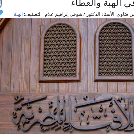
ي الهبة والعطاء
ن فتاوى:
الأستاذ الدكتور / شوقي إبراهيم علام
التصنيف:
الهبة
طل
اس
حج
ال
م
الق