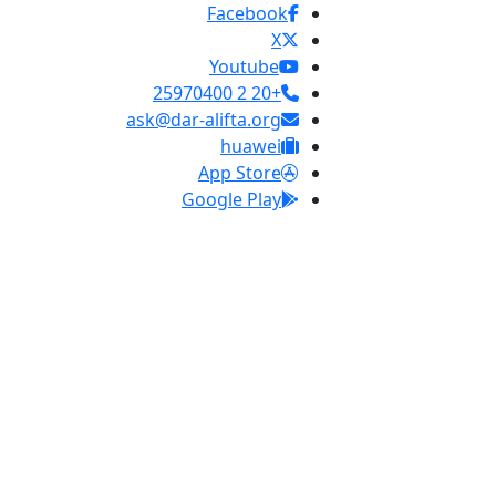
Facebook
X
Youtube
+20 2 25970400
ask@dar-alifta.org
huawei
App Store
Google Play