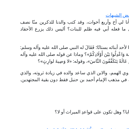
 بعض الشبهات
أنا لي أخ وأربع أخوات، وقد كتب والدنا للذكرين منّا نصف
ل ما فعله أبي فيه ظلم للبنات؟ أليس ذلك يزرع الأحقاد
د أبنائه بستانًا؛ فَقَالَ له النبي صلى الله عليه وآله وسلم:
وا اللهَ وَاعْدِلُوا بَيْنَ أَوْلَادِكُمْ»؟ وماذا عن قوله صلى الله عليه وآله
ُكَهُمْ عَالَةً يَتَكَفَّفُونَ النَّاسَ»، وقوله: «لا وَصِيةَ لوارِثٍ»؟
ذوي الهمم، والابن الذي ساعد والده في زيادة ثروته، والذي
لك في مذهب الإمام أحمد بن حنبل فقط دون بقية المجتهدين.
ايا؟ وهل تكون على قواعدِ الميراث أو لا؟