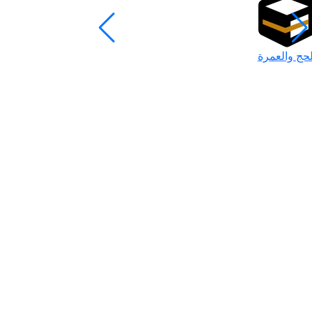
لحج والعمرة
رمضان