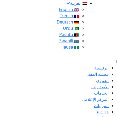
العربية
English
French
Deutsch
Urdu
Pashto
Swahili
Hausa
الرئيسية
فضيلة المفتى
الفتاوى
الإصدارات
الخدمات
المركز الإعلامى
المرئيات
هذا ديننا