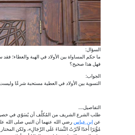
السؤال:
ما حكم المساواة بين الأولاد في الهبة والعطاء؛ فقد سمع
فهل هذا صحيح؟
الجواب:
التسوية بين الأولاد في العطية مستحبة شرعًا وليست و
التفاصيل....
طلب الشرع الشريف من المُكلَّف أن يُسَوّي في خصو
عن
ابن عباس
رضي الله عنهما أن النبي صلى الله عليه وآله وس
مُؤْثِرًا أَحَدًا لَآثَرْتُ النِّسَاءَ عَلَى الرِّجَالِ»، 