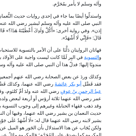
وآله وسلم لا يأمر بمُحَرَّم.
واستدلّوا أيضًا بما جاء في إحدى روايات حديث النُّع
النبي صلى الله عليه وآله وسلم لبشير رضي الله عنه: «أَيَسُرُّكَ أ
إِذن». وفي رواية أخرى: «أَكُلَّ وَلَدِكَ أَعْطَيْتَهُ هَذَا؟» قَالَ: لَا،
قَالَ: «فَإِنِّي لَا أَشْهَدُ».
فهاتان الروايتان دَلَّتَا على أن الأمر بالتسوية للاست
و
التسوية
في البِر لَمَّا كانت ليست واجبة على الأولاد 
مندوبًا إليها؛ فدلّ هذا أن النبي صلى الله عليه وآله وس
وكذلك وردَ عن بعض الصحابة رضي الله عنهم أجمعين أ
فقد فَضَّل
أبو بكر
عائشةَ
رضي الله عنهما، وكذلك فَضّ
عبدُ الرحمنِ بنُ عوفٍ
رضي الله عنه ولدَ أمِّ كلثوم، وق
عمر رضي الله عنهما ثلاثة أرؤس أو أربعة لبعض ولد
وقد ذهب فقهاء الحنابلة وغيرهم إلى وجوب التسوية بين
حديث النعمان بن بشير رضي الله عنهما، وفيها أن الن
بشير لابنه رضي الله عنهما قال له: «لَا أَشْهَدُ عَلَى جَو
ولكن يُجَاب عن هذا الاستدلال بأن الجَور هو الميل عن 
المكروه كما يصدق على المُحَرَّم؛ فالمكروه مائلٌ عن