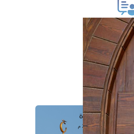
ب فتوى
تعلام عن فتوى
ز موعد
فتوى الهاتفية
َواقِيتُ الصَّـــلاة
اهرة · 07 أغسطس 2026 م