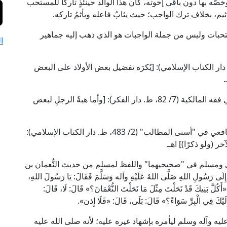
خصَّه بها دون باقي إخوته، كان هذا الوالد حينئذٍ تاركًا للمستحب
يم، بخلاف ترك الواجب؛ حيث يثابُ فاعله ويأثمُ تاركه.
لمستحبات وليس من جملة الواجبات هو الذي ذهب إليه جماهير
ا
البحر الرائق" من كتب الحنفية (7/ 288، ط. دار الكتاب الإسلامي): [يُكرَه تفضيل بعض الأولاد على البعض
.
وقال العلامة الخَرَشي في "شرحه لمختصر خليل" في فقه المالكية (7/ 82، ط. دار الفكر): [وأما هبةُ الرجلِ لبعض
وأما الشافعية فقال شيخ الإسلام زكريا الأنصاري الشافعي في "أسنى المطالب" (2/ 483، ط. دار الكتاب الإسلامي):
خر (ولو ذكرًا)] اهـ.
ري ومسلم في "صحيحيهما" واللفظ لمسلم من حديث النُّعمان بن
 رَسُولِ اللهِ صَلَّى اللهُ عَلَيْهِ وآله وَسَلَّمَ فَقَالَ: يَا رَسُولَ اللهِ،
«أَكُلَّ بَنِيكَ قَدْ نَحَلْتَ مِثْلَ مَا نَحَلْتَ النُّعْمَانَ؟» قَالَ: لَا، قَالَ:
إِلَيْكَ فِي الْبِرِّ سَوَاءً؟» قَالَ: بَلَى، قَالَ: «فَلَا إِذن».
عليه وآله وسلم ليأمره بإشهاد غيره عليه؛ لأنه صلى الله عليه