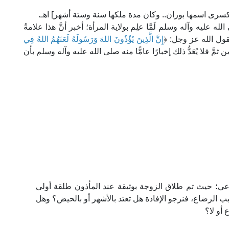
لله عليه وآله وسلم لَمَّا علِم بولاية المرأة؛ أخبر أنَّ هذا علامةُ
لقول الله عز وجل: ﴿
إِنَّ الَّذِينَ يُؤْذُونَ اللهَ وَرَسُولَهُ لَعَنَهُمُ اللهُ فِي
حزاب: 57]؛ ومن ثمَّ فلا يُعَدُّ ذلك إخبارًا عامًّا منه صلى الله عليه وآله وسلم بأن
ي؛ حيث تم طلاق الزوجة بوثيقة عند المأذون طلقة أولى
ب الرضاع، فنرجو الإفادة هل تعتد بالأشهر أو بالحيض؟ وهل
 أو لا؟