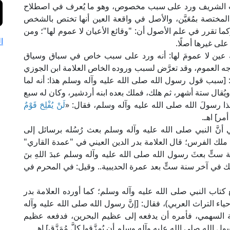
يث الشريف ورد على سبب مخصوص، وهو ما يُعرف في اصطلاح
 المختصة بمُعَيَّن، والأصل في واقعة العين أنها تختص بالشخص
، وكما تقرر في علم الأصول أن: "وقائع الأعيان لا عموم لها"؛ ومن
ا
 على غيرها أصلًا.
 عين لا عمومَ لها: أنه ورد على سبب خاص في سباق وسياق
جه العموم، وقد تعرَّض لسبب وروده الخاص العلامة ابن الجوزي
ار الوطن)؛ فقال: [سبب قول رسول الله صلى الله عليه وآله وسلم هذا: أنه لما
يُقال ستة أشهر، ثم هلك، فملك بعده ابنه أردشير، وكان له سبع
ا رسولَ الله صلى الله عليه وآله وسلم، فقال: «
لَنْ يُفْلِحَ قَوْمٌ
مر] اهـ.
 أنَّ النبي صلى الله عليه وآله وسلم بعث رُسُله برسائل إلى
لك الفرس؛ قال العلامة بدر الدين العيني في "عمدة القاري"
في سنة ستٍّ بعثَ رسول الله صلى الله عليه وآله وسلم عبدَ اللهِ بنَ
 في آخر سنة ستٍّ بعد عمرة الحديبية.. وقيل: في المحرم في
اب النبي صلى الله عليه وآله وسلم؛ كما أورده العلامة بدر
 "عمدة القاري" (14/ 210، ط. دار إحياء التراث العربي)، فقال: [إنَّ رسول الله صلى الله عليه وآله
 السهمي، فأمره أن يدفعه إلى عظيم البحرين، فدفعه عظيم
لله صلى الله عليه وآله وسلم أن يُمزَّقوا كلَّ مُمَزَّق] اهـ.