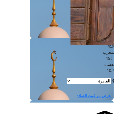
لفجر
4
لشروق
6
لظهر
1
لعصر
4:3
لمغرب
7 
لعشاء
9
عرض مواقيت الصلاة