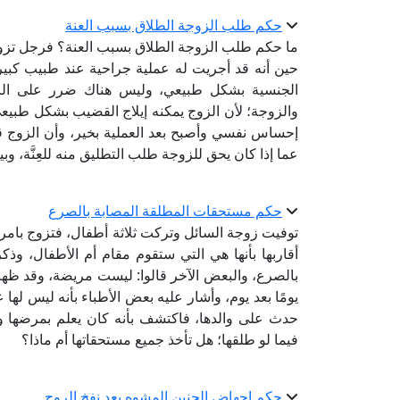
حكم طلب الزوجة الطلاق بسبب العنة
ما حكم طلب الزوجة الطلاق بسبب العنة؟ فرجل تزوج ا
حين أنه قد أجريت له عملية جراحية عند طبيب كبير، 
الجنسية بشكل طبيعي، وليس هناك ضرر على الز
والزوجة؛ لأن الزوج يمكنه إيلاج القضيب بشكل طبي
إحساس نفسي وأصبح بعد العملية بخير، وأن الزوج قد
عما إذا كان يحق للزوجة طلب التطليق منه للعِنَّة، و
حكم مستحقات المطلقة المصابة بالصرع
توفيت زوجة السائل وتركت ثلاثة أطفال، فتزوج بامرأ
أقاربها بأنها هي التي ستقوم مقام أم الأطفال، وذ
بالصرع، والبعض الآخر قالوا: ليست مريضة، وقد ظهرت 
يومًا بعد يوم، وأشار عليه بعض الأطباء بأنه ليس 
حدث على والدها، فاكتشف بأنه كان يعلم بمرضها و
فيما لو طلقها؛ هل تأخذ جميع مستحقاتها أم ماذا؟
حكم إجهاض الجنين المشوه بعد نفخ الروح