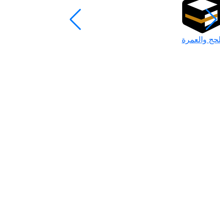
لحج والعمرة
رمضان