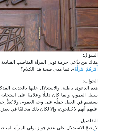
السؤال:
هناك من يدَّعي حرمة تولي المرأة المناصب القيادي
أَمْرَهُمُ امْرَأَةً
»، فما مدى صحة هذا الكلام؟
الجواب:
هذه الدعوى باطلة، والاستدلال عليها بالحديث المذ
سبيل العموم، وإنما كان دليلًا وعلامةً على استجابة
يستقيم في العقل حملُه على وجه العموم، ولا يُعَدُّ إخبار
عليهم أنهم لا يُفلحون، وإلا لكان ذلك مخالفًا في بعض ا
التفاصيل....
لا يصحّ الاستدلال على عدم جواز تولي المرأة المناص