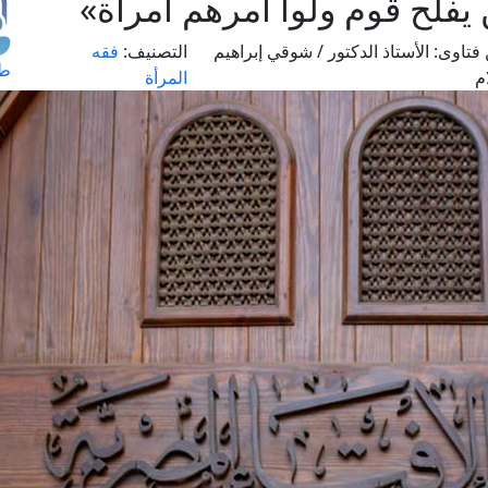
يفلح قوم ولوا أمرهم امرأة»
فتاوى:
الأستاذ الدكتور / شوقي إبراهيم
التصنيف:
فقه
طل
م
المرأة
اس
حج
ال
م
الق