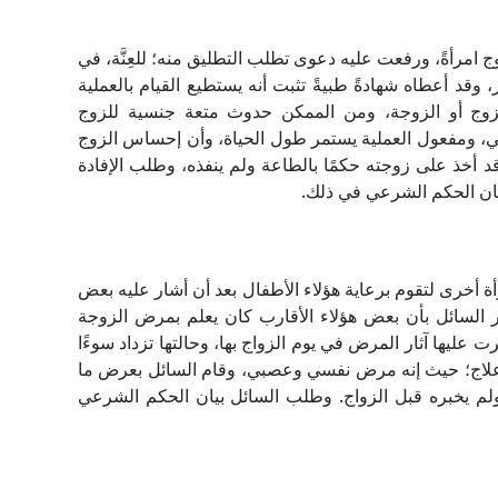
مرأةً، ورفعت عليه دعوى تطلب التطليق منه؛ للعِنَّة، في
وقد أعطاه شهادةً طبيةً تثبت أنه يستطيع القيام بالعملية
وج أو الزوجة، ومن الممكن حدوث متعة جنسية للزوج
عي، ومفعول العملية يستمر طول الحياة، وأن إحساس الزوج
 أخذ على زوجته حكمًا بالطاعة ولم ينفذه، وطلب الإفادة
بيان الحكم الشرعي في ذلك.
ة أخرى لتقوم برعاية هؤلاء الأطفال بعد أن أشار عليه بعض
كر السائل بأن بعض هؤلاء الأقارب كان يعلم بمرض الزوجة
عليها آثار المرض في يوم الزواج بها، وحالتها تزداد سوءًا
لها علاج؛ حيث إنه مرض نفسي وعصبي، وقام السائل بعرض ما
لم يخبره قبل الزواج. وطلب السائل بيان الحكم الشرعي