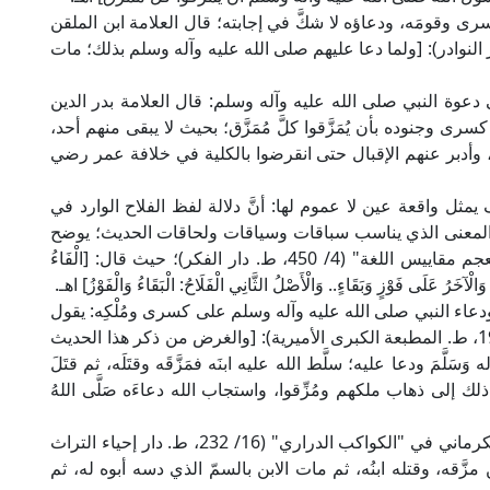
رى وقومَه، ودعاؤه لا شكَّ في إجابته؛ قال العلامة ابن الملقن
لشرح الجامع الصحيح" (18/ 32، ط. دار النوادر): [ولما دعا عليهم صلى الله عليه وآله وسلم بذلك؛ مات
 دعوة النبي صلى الله عليه وآله وسلم: قال العلامة بدر الدين
ري" (18/ 58-59): [فدعا على كسرى وجنوده بأن يُمَزَّقوا كلَّ مُمَزَّق؛ بحيث لا يبقى منهم أحد،
، وأدبر عنهم الإقبال حتى انقرضوا بالكلية في خلافة عمر رضي
ف يمثل واقعة عين لا عموم لها: أنَّ دلالة لفظ الفلاح الوارد في
 المعنى الذي يناسب سباقات وسياقات ولحاقات الحديث؛ يوضح
ذلك ما ذهب إليه العلامة اللغوي ابن فارس في "معجم مقاييس اللغة" (4/ 450، ط. دار الفكر)؛ حيث قال: [الْفَاءُ
لْآخَرُ عَلَى فَوْزٍ وَبَقَاءٍ.. وَالْأَصْلُ الثَّانِي الْفَلَاحُ: الْبَقَاءُ وَالْفَوْزُ] اهـ.
اء النبي صلى الله عليه وآله وسلم على كسرى ومُلْكِه: يقول
الإمام القسطلاني في "إرشاد الساري" (10/ 192-193، ط. المطبعة الكبرى الأميرية): [والغرض من ذكر هذا الحديث
له وَسَلَّمَ ودعا عليه؛ سلَّط الله عليه ابنَه فمَزَّقَه وقتَلَه، ثم قتَلَ
لك إلى ذهاب ملكهم ومُزِّقوا، واستجاب الله دعاءَه صَلَّى اللهُ
كما أكد على هذا المعنى وتلك الصلة: شمس الدين الكرماني في "الكواكب الدراري" (16/ 232، ط. دار إحياء التراث
َقه، وقتله ابنُه، ثم مات الابن بالسمّ الذي دسه أبوه له، ثم