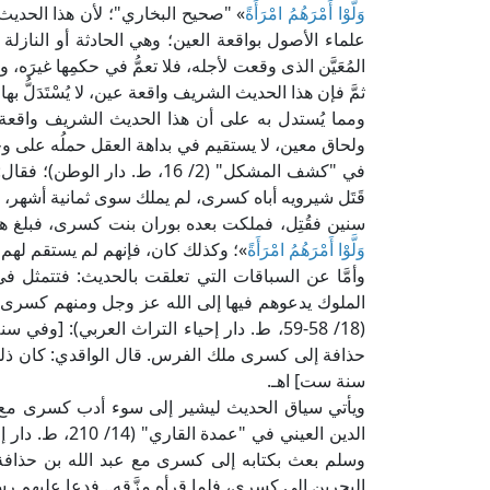
وَلَّوْا أَمْرَهُمُ امْرَأَةً
» "صحيح البخاري"؛ لأن هذا الحد
علماء الأصول بواقعة العين؛ وهي الحادثة أو النازلة
المُعَيَّن الذى وقعت لأجله، فلا تعمُّ في حكمِها غيرَه
ثمَّ فإن هذا الحديث الشريف واقعة عين، لا يُسْتَدَلُّ بها
ومما يُستدل به على أن هذا الحديث الشريف واقعة
ولحاق معين، لا يستقيم في بداهة العقل حملُه على و
في "كشف المشكل" (2/ 16، ط. د
قَتَل شيرويه أباه كسرى، لم يملك سوى ثمانية أشهر، و
سنين فقُتِل، فملكت بعده بوران بنت كسرى، فبلغ هذ
وَلَّوْا أَمْرَهُمُ امْرَأَةً
»؛ وكذلك كان، فإنهم لم يستقم لهم أ
وأمَّا عن السباقات التي تعلقت بالحديث: فتتمثل في
الملوك يدعوهم فيها إلى الله عز وجل ومنهم كسرى م
(18/ 58-59، ط. دار إحياء التراث العربي): [و
حذافة إلى كسرى ملك الفرس. قال الواقدي: كان ذلك
سنة ست] اهـ.
ويأتي سياق الحديث ليشير إلى سوء أدب كسرى مع كت
الدين العيني في
وسلم بعث بكتابه إلى كسرى مع عبد الله بن حذافة
البحرين إلى كسرى، فلما قرأه مزَّقه.. فدعا عليهم رسول ا