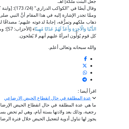
جعل البنت ملكة] اهـ.
وقال أيضًا في "الكواكب الدراري" (24/ 173): [وابنة كسرى اسمها بوران.. وكان مدة ملكها سنة وستة أشهر] اهـ.
وممَّا تجدر الإشارة إليه في هذا المقام أنَّ النبي صلى ا
ذهاب ملكهم وتمزُّقه، إجابةً لدعوته عليهم؛ مصداقًا 
الدُّنْيَا وَالْآخِرَةِ وَأَعَدَّ لَهُمْ عَذَابًا مُهِينًا
﴾ [الأ
كل قوم يُوَلُّون امرأةً عليهم أنهم لا يُفلحون.
والله سبحانه وتعالى أعلم.
اقرأ أيضا :
عدة المطلقة في حال انقطاع الحيض الإرضاعي
ما هي عدة المطلقة في حال انقطاع الحيض الإرضاع
رجعية، وذلك بعد ولادتها بستة أيام، وهي لم تحض بسب
يجوز لها تناول أدوية لتعجيل الحيض خلال فترة الرضاع