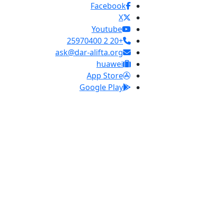
Facebook
X
Youtube
+20 2 25970400
ask@dar-alifta.org
huawei
App Store
Google Play