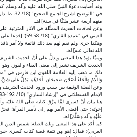
وقد أصابت دعوةُ النبيِّ صلى الله عليه وآله وسلم كس
في "التوضيح 
منهم أربعة عشر ملكًا في سنة] اهـ.
وعن لحاقات الحديث الممثَّلة في الآثار المترتبة على
العيني في "عمدة القا
وهكذا جرى ولم تقم لهم بعد ذلك قائمة ولا أمر نافذ
الله تعالى عنه] اهـ.
وممَّا يؤيدُ هذا المعنى ويدلُّ على أنَّ الحديث الشري
الحديث الشريف تشير إلى معنى البقاء والفوز، وهو
وَاللَّامُ وَالْحَاءُ أَصْلَانِ صَحِيحَانِ، أَحَدُهُمَا يَدُلُّ عَلَى شَقٍّ، وَا
وعن الصلة الوثيقة بين سبب ورود الحديث الشريف ودع
هنا بيان أنَّ كسرى لمَّا مزَّق كتابه صَلَّى اللهُ عَلَيْهِ وآ
إخوتَه؛ حتى أفضى الأمر بهم إلى تأمير المرأة؛ فجرَّ ذ
عَلَيْهِ وآله وَسَلَّمَ] اهـ.
العربي)؛ فقال: [هو مِن تَتمة قصة كتاب كسرى حين مزّ