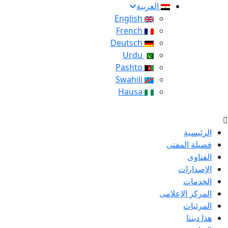
العربية
English
French
Deutsch
Urdu
Pashto
Swahili
Hausa
الرئيسية
فضيلة المفتى
الفتاوى
الإصدارات
الخدمات
المركز الإعلامى
المرئيات
هذا ديننا