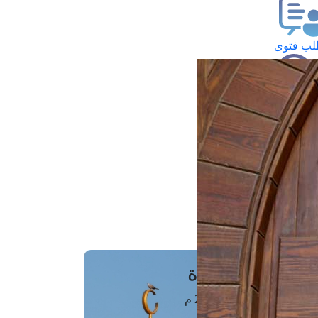
ب فتوى
تعلام عن فتوى
ز موعد
فتوى الهاتفية
َواقِيتُ الصَّـــلاة
اهرة · 06 أغسطس 2026 م