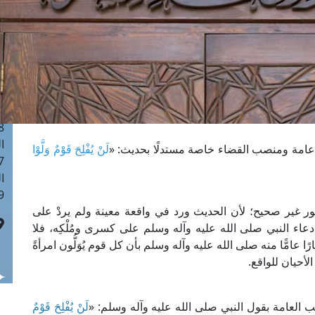
ا
 :40
ا
 :17
ا
 : 1
ا
8
ا
ة عامة ومنصب القضاء خاصة مستدلًا بحديث: «
لَنْ يُفْلِحَ قَوْمٌ وَلَّوْا
: 45
ا
 :10
كور غير صحيح؛ لأن الحديث ورد في واقعة معينة ولم يردْ على
 دعاء النبي صلى الله عليه وآله وسلم على كسرى ومُلْكِه، فلا
ًا عامًّا منه صلى الله عليه وآله وسلم بأن كل قوم يُوَلُّون امرأةً
لأحيان للواقع.
ب العامة بقول النبي صلى الله عليه وآله وسلم: «
لَنْ يُفْلِحَ قَوْمٌ