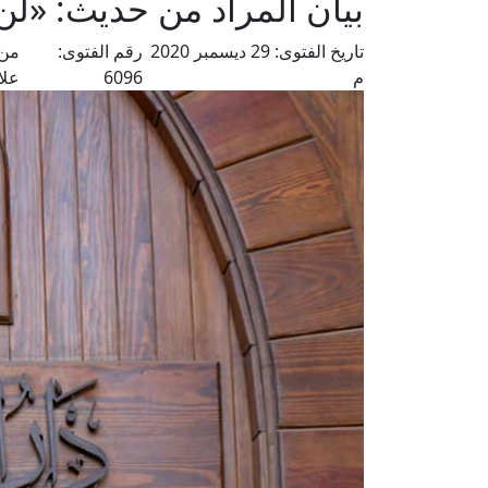
بيان المراد من حديث: «لن 
تاريخ الفتوى:
29 ديسمبر 2020
رقم الفتوى:
من 
م
6096
علا