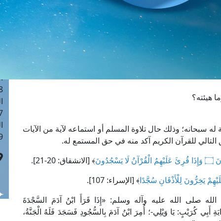
ا
 :40
ا
 :17
ا
 : 1
ا
8
ا هيئته؟
ا
: 45
ا
دية له سبحانه؛ وذلك حال تلاوة المسلم أو استماعه لآية من الآيات
 :10
 التالي للقرآن الكريم آكد منه في حق المستمع له.
َسْجُدُونَ
﴾ [الانشقاق: 20-21].
لَيْهِمْ يَخِرُّونَ لِلْأَذْقَانِ سُجَّدًا
﴾ [الإسراء: 107].
الله عليه وآله وسلم: «إِذَا قَرَأَ ابْنُ آدَمَ السَّجْدَةَ
ِ أَبِي كُرَيْبٍ: يَا وَيْلِي-؛ أُمِرَ ابْنُ آدَمَ بِالسُّجُودِ فَسَجَدَ فَلَهُ الْجَنَّةُ،