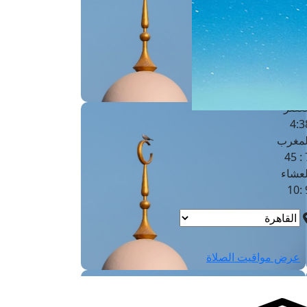
لفجر
4
لشروق
6
لظهر
1
لعصر
4:3
لمغرب
7 
لعشاء
9
عرض مواقيت الصلاة