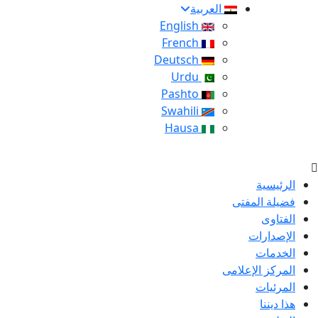
العربية
English
French
Deutsch
Urdu
Pashto
Swahili
Hausa
الرئيسية
فضيلة المفتى
الفتاوى
الإصدارات
الخدمات
المركز الإعلامى
المرئيات
هذا ديننا