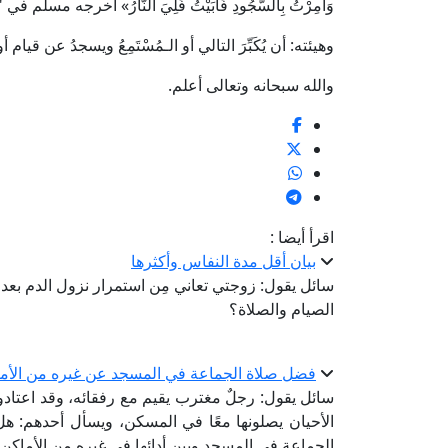
وَأُمِرْتُ بِالسُّجُودِ فَأَبَيْتُ فَلِيَ النَّارُ» أخرجه مسلم 
وهيئته: أن يُكَبِّرَ التالي أو الـمُسْتَمِعُ ويسجدُ عن قيام 
والله سبحانه وتعالى أعلم.
اقرأ أيضا :
بيان أقل مدة النفاس وأكثرها
سائل يقول: زوجتي تعاني مِن استمرار نزول الدم بعد 
الصيام والصلاة؟
فضل صلاة الجماعة في المسجد عن غيره من الأم
سائل يقول: رجلٌ مغترب يقيم مع رفقائه، وقد اعتادوا
الأحيان يصلونها معًا في المسكن، ويسأل أحدهم: هل
الجماعة في المسجد وبين أدائها في غيره من الأماكن