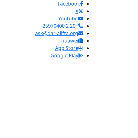
Facebook
X
Youtube
+20 2 25970400
ask@dar-alifta.org
huawei
App Store
Google Play