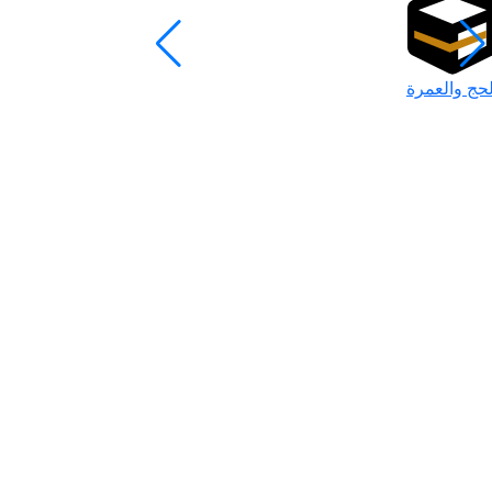
لحج والعمرة
رمضان