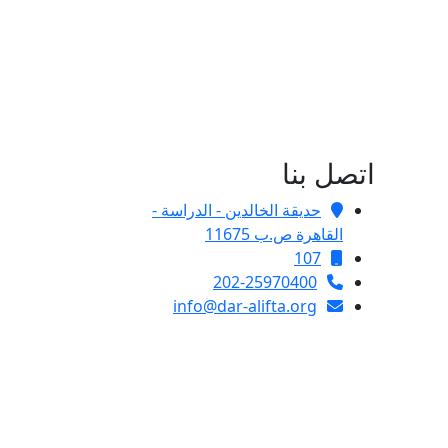
اتصل بنا
حديقة الخالدين - الدراسة -
القاهرة ص.ب 11675
107
202-25970400
info@dar-alifta.org