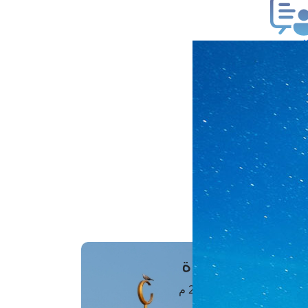
ب فتوى
تعلام عن فتوى
ز موعد
فتوى الهاتفية
َواقِيتُ الصَّـــلاة
اهرة · 06 أغسطس 2026 م