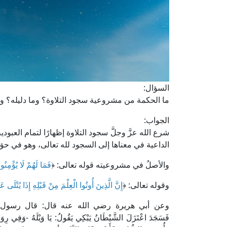
السؤال:
ما الحكمة من مشروعية سجود التلاوة؟ وما دليله؟ وم
الجواب:
شرع الله عزَّ وجلَّ سجود التلاوة إظهارًا لتمام العبو
الداعية في معناها إلى السجود لله تعالى، وهو في حق
والأصلُ في مشروعيته قوله تعالى: ﴿
فَمَا لَهُمْ لَا يُؤْمِنُونَ ۝ وَإِذَا قُرِئَ عَلَيْهِمُ الْقُرْآنُ لَا ي
وقوله تعالى: ﴿
إِنَّ الَّذِينَ أُوتُوا الْعِلْمَ مِنْ قَبْلِهِ إِذَا يُتْلَى عَ
وعن أبي هريرة رضي الله عنه قال: قال رسول الله صلى 
فَسَجَدَ اعْتَزَلَ الشَّيْطَانُ يَبْكِي يَقُولُ: يَا وَيْلَهُ -وَفِي رِوَايَة