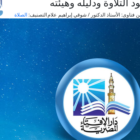
لتلاوة ودليله وهيئته
 فتاوى:
الأستاذ الدكتور / شوقي إبراهيم علام
التصنيف:
الصلاة
طل
اس
حج
ال
م
الق